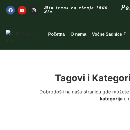
Po
Min iznos za slanje 1500
din.
Početna
O nama
Voćne Sadnice
Tagovi i Kategor
Dobrodošli na našu stranicu gde možete 
kategorija
u n