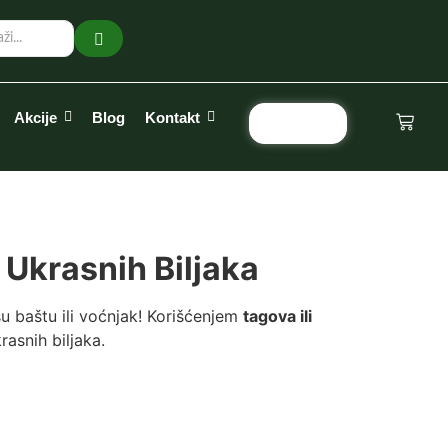
Akcije
Blog
Kontakt
Pozovi
 Ukrasnih Biljaka
u baštu ili voćnjak! Korišćenjem
tagova ili
asnih biljaka.