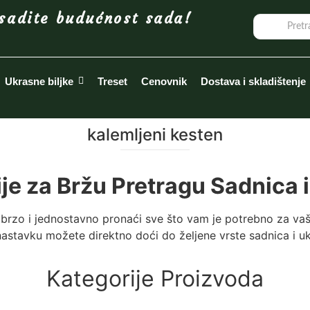
sadite budućnost sada!
Ukrasne biljke
Treset
Cenovnik
Dostava i skladištenje
kalemljeni kesten
ije za Bržu Pretragu Sadnica i
brzo i jednostavno pronaći sve što vam je potrebno za vaš
astavku možete direktno doći do željene vrste sadnica i ukr
Kategorije Proizvoda