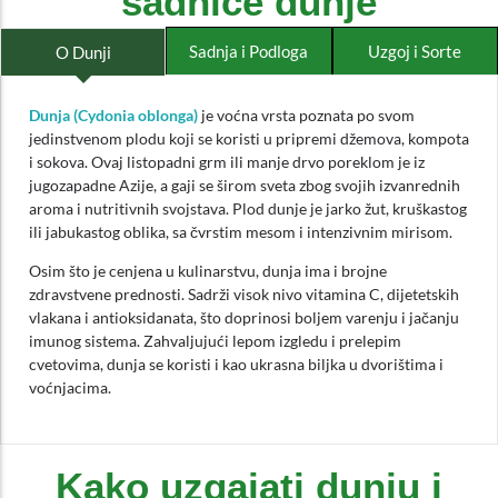
sadnice dunje
Sadnja i Podloga
Uzgoj i Sorte
O Dunji
Dunja (Cydonia oblonga)
je voćna vrsta poznata po svom
jedinstvenom plodu koji se koristi u pripremi džemova, kompota
i sokova. Ovaj listopadni grm ili manje drvo poreklom je iz
jugozapadne Azije, a gaji se širom sveta zbog svojih izvanrednih
aroma i nutritivnih svojstava. Plod dunje je jarko žut, kruškastog
ili jabukastog oblika, sa čvrstim mesom i intenzivnim mirisom.
Osim što je cenjena u kulinarstvu, dunja ima i brojne
zdravstvene prednosti. Sadrži visok nivo vitamina C, dijetetskih
vlakana i antioksidanata, što doprinosi boljem varenju i jačanju
imunog sistema. Zahvaljujući lepom izgledu i prelepim
cvetovima, dunja se koristi i kao ukrasna biljka u dvorištima i
voćnjacima.
Kako uzgajati dunju i