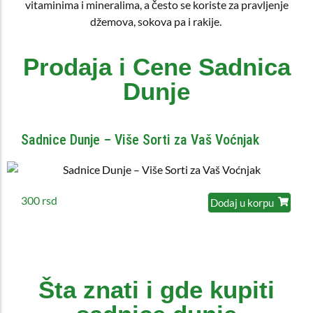
vitaminima i mineralima, a često se koriste za pravljenje
džemova, sokova pa i rakije.
Prodaja i Cene Sadnica
Dunje
Sadnice Dunje – Više Sorti za Vaš Voćnjak
300
rsd
Dodaj u korpu
Šta znati i gde kupiti