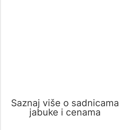
Dodaj u korpu
300
rsd
Sadnice Jabuke Crveni Delišes – Sočna
Jesenja Poslastica
Dodaj u korpu
300
rsd
Saznaj više o sadnicama
jabuke i cenama