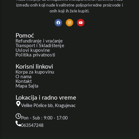
između onih koji nude kvalitetne poljoprivredne proizvode i
M9 i M26:
onih koji ih žele kupiti.
Zalivanje:
Posebno važno tokom sušnih perioda i
M7:
Pomoć
prve dve godine nakon sadnje. Zalivanje se vrši
Refundiranje i vraćanje
ujutro ili uveče, izbegavajući natapanje lišća.
Transport i Skladištenje
M111 i A2:
Uslovi kupovine
Prihrana:
Đubrenje se obavlja u proleće i jesen.
Politika privatnosti
Koristite organska đubriva ili specijalizovane
Korisni linkovi
mešavine za voćke.
Korpa za kupovinu
Rezidba
:
Obavlja se u proleće i tokom leta.
O nama
Kontakt
Formirajte krošnju u obliku piramide za bolji rod i
Mapa Sajta
ujednačeno sazrevanje plodova.
Lokacija i radno vreme
Velike Pčelice bb, Kragujevac
Pon - Sub : 9:00 - 17:00
Izbor Lokacije:
063547248