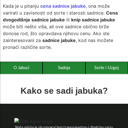
Kada je u pitanju
cena sadnice jabuke
, ona može
varirati u zavisnosti od sorte i starosti sadnice.
Cena
dvogodišnje sadnice jabuke
ili
knip sadnice jabuke
može biti nešto viša, ali ove sadnice obično brže
donose rod, što opravdava njihovu cenu. Ako ste
zainteresovani za
sadnice jabuke
, kod nas možete
pronaći različite sorte.
O Jabuci
Sadnja
Sorte i Uzgoj
Kako se sadi jabuka?
Naša misija je da omogućimo transparentnu i direktnu vezu