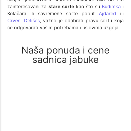
zainteresovani za
stare sorte
kao što su
Budimka
i
Kolačara ili savremene sorte poput
Ajdared
ili
Crveni Delišes
, važno je odabrati pravu sortu koja
će odgovarati vašim potrebama i uslovima uzgoja.
Naša ponuda i cene
sadnica jabuke
Sadnice jabuke Florina – otporna i rodna sorta
odličnog ukusa
Dodaj u korpu
350
rsd