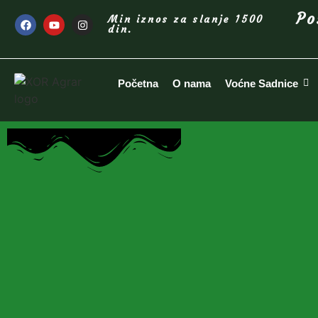
Po
Min iznos za slanje 1500
din.
Početna
O nama
Voćne Sadnice