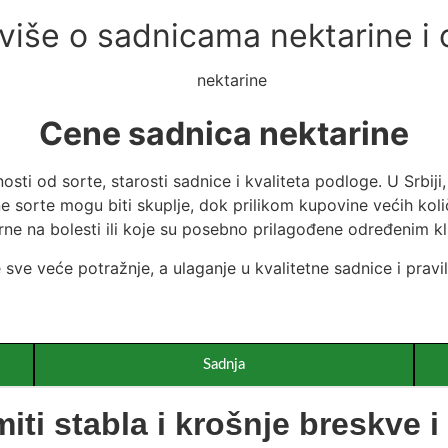
 više o sadnicama nektarine i
Cene sadnica nektarine
osti od sorte, starosti sadnice i kvaliteta podloge. U Srbi
ljene sorte mogu biti skuplje, dok prilikom kupovine većih k
orne na bolesti ili koje su posebno prilagođene određenim k
 sve veće potražnje, a ulaganje u kvalitetne sadnice i prav
Sadnja
iti stabla i krošnje breskve i