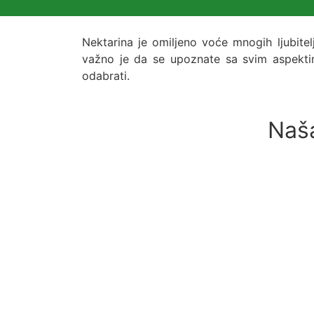
Nektarina je omiljeno voće mnogih ljubitel
važno je da se upoznate sa svim aspektima
odabrati.
Naša
Sadnice Nektarine – Kvalitetne Sort
300
rsd