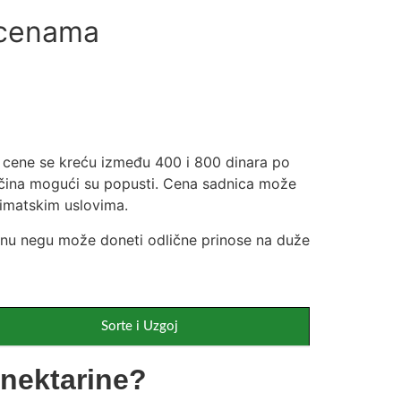
 cenama
ji, cene se kreću između 400 i 800 dinara po
oličina mogući su popusti. Cena sadnica može
limatskim uslovima.
ilnu negu može doneti odlične prinose na duže
Sorte i Uzgoj
 nektarine?