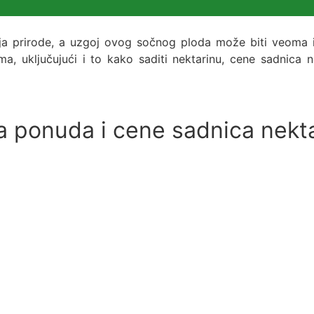
ja prirode, a uzgoj ovog sočnog ploda može biti veoma is
, uključujući i to kako saditi nektarinu, cene sadnica ne
 ponuda i cene sadnica nekt
e za Sočne Plodove
Dodaj u korpu