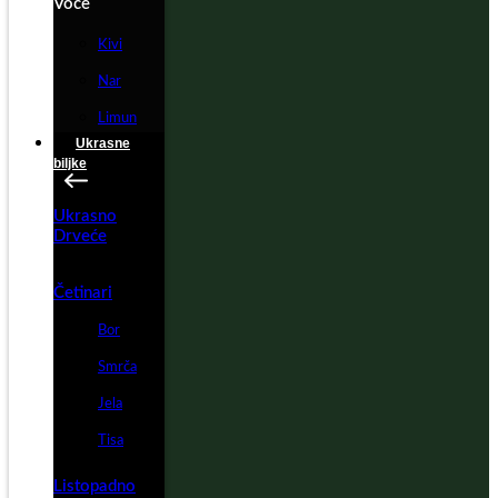
Voće
Kivi
Nar
Limun
Ukrasne
biljke
Ukrasno
Drveće
Četinari
Bor
Smrča
Jela
Tisa
Listopadno