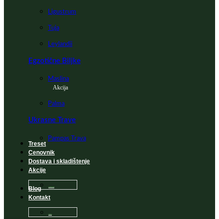
Ligustrum
Tuja
Leylandii
Egzotične Biljke
Maslina
Akcija
Palma
Ukrasne Trave
Pampas Trava
Treset
Cenovnik
Dostava i skladištenje
Akcije
Blog
Sadnice na popustu
Kontakt
Česta Pitanja