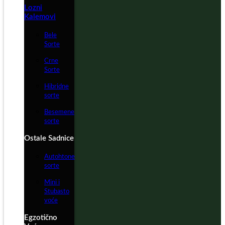
Lozni
Kalemovi
Bele
Sorte
Crne
Sorte
Hibridne
sorte
Besemene
sorte
Ostale Sadnice
Autohtone
sorte
Mini i
Stubasto
voće
Egzotično