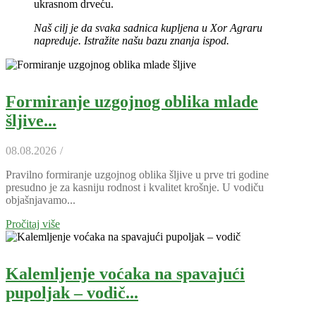
ukrasnom drveću.
Naš cilj je da svaka sadnica kupljena u Xor Agraru
napreduje. Istražite našu bazu znanja ispod.
Formiranje uzgojnog oblika mlade
šljive...
08.08.2026
/
Pravilno formiranje uzgojnog oblika šljive u prve tri godine
presudno je za kasniju rodnost i kvalitet krošnje. U vodiču
objašnjavamo...
Pročitaj više
Kalemljenje voćaka na spavajući
pupoljak – vodič...