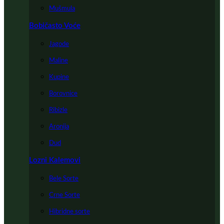
Mušmula
Bobičasto Voće
Jagode
Maline
Kupine
Borovnice
Ribizle
Aronija
Dud
Lozni Kalemovi
Bele Sorte
Crne Sorte
Hibridne sorte