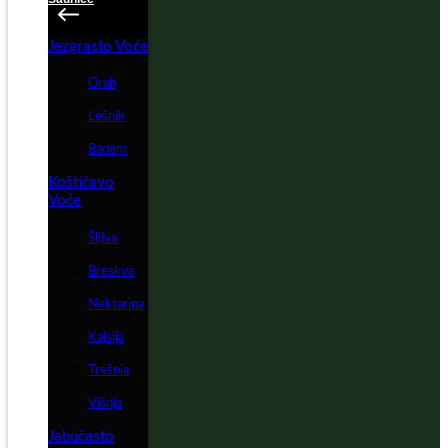
Jezgrasto Voće
Orah
Lešnik
Badem
Koštičavo
Voće
Šljiva
Breskva
Nektarina
Kajsija
Trešnja
Višnja
Jabučasto