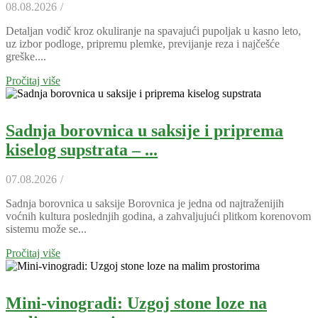
08.08.2026
/
Detaljan vodič kroz okuliranje na spavajući pupoljak u kasno leto,
uz izbor podloge, pripremu plemke, previjanje reza i najčešće
greške....
Pročitaj više
Sadnja borovnica u saksije i priprema
kiselog supstrata – ...
07.08.2026
/
Sadnja borovnica u saksije Borovnica je jedna od najtraženijih
voćnih kultura poslednjih godina, a zahvaljujući plitkom korenovom
sistemu može se...
Pročitaj više
Mini-vinogradi: Uzgoj stone loze na