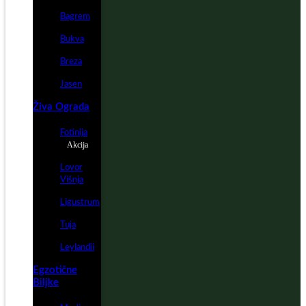
Bagrem
Bukva
Breza
Jasen
Živa Ograda
Fotinija
Akcija
Lovor
Višnja
Ligustrum
Tuja
Leylandii
Egzotične
Biljke