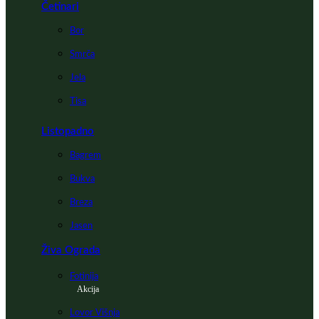
Četinari
Bor
Smrča
Jela
Tisa
Listopadno
Bagrem
Bukva
Breza
Jasen
Živa Ograda
Fotinija
Akcija
Lovor Višnja