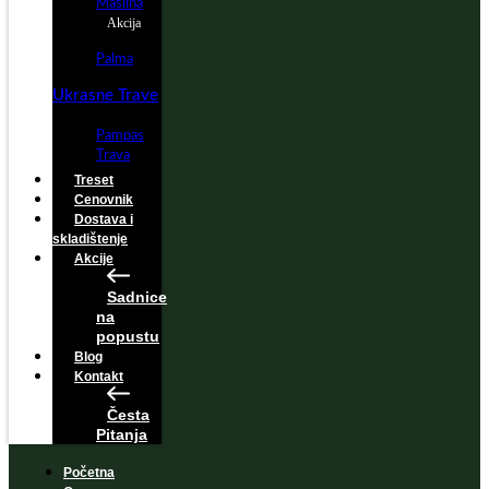
Maslina
Akcija
Palma
Ukrasne Trave
Pampas
Trava
Treset
Cenovnik
Dostava i
skladištenje
Akcije
Sadnice
na
popustu
Blog
Kontakt
Česta
Pitanja
Početna