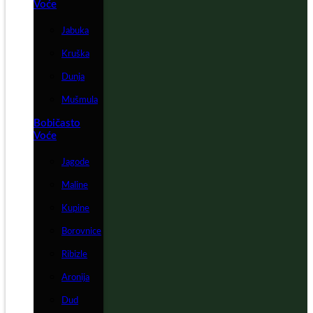
Voće
Jabuka
Kruška
Dunja
Mušmula
Bobičasto
Voće
Jagode
Maline
Kupine
Borovnice
Ribizle
Aronija
Dud