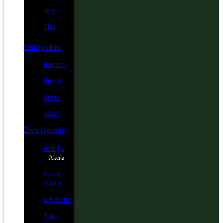
Jela
Tisa
Listopadno
Bagrem
Bukva
Breza
Jasen
Živa Ograda
Fotinija
Akcija
Lovor
Višnja
Ligustrum
Tuja