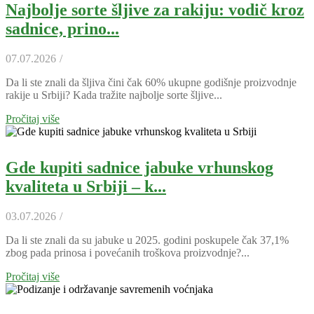
Najbolje sorte šljive za rakiju: vodič kroz
sadnice, prino...
07.07.2026
/
Da li ste znali da šljiva čini čak 60% ukupne godišnje proizvodnje
rakije u Srbiji? Kada tražite najbolje sorte šljive...
Pročitaj više
Gde kupiti sadnice jabuke vrhunskog
kvaliteta u Srbiji – k...
03.07.2026
/
Da li ste znali da su jabuke u 2025. godini poskupele čak 37,1%
zbog pada prinosa i povećanih troškova proizvodnje?...
Pročitaj više