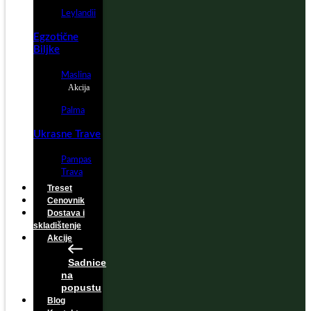
Leylandii
Egzotične
Biljke
Maslina
Akcija
Palma
Ukrasne Trave
Pampas
Trava
Treset
Cenovnik
Dostava i
skladištenje
Akcije
Sadnice
na
popustu
Blog