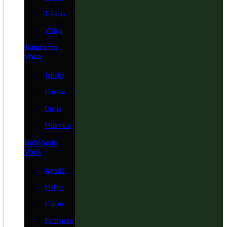
Trešnja
Višnja
Jabučasto
Voće
Jabuka
Kruška
Dunja
Mušmula
Bobičasto
Voće
Jagode
Maline
Kupine
Borovnice