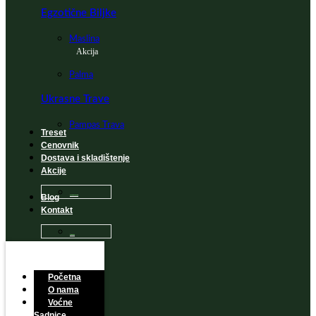
Egzotične Biljke
Maslina
Akcija
Palma
Ukrasne Trave
Pampas Trava
Treset
Cenovnik
Dostava i skladištenje
Akcije
Blog
Sadnice na popustu
Kontakt
Česta Pitanja
Početna
O nama
Voćne
Sadnice