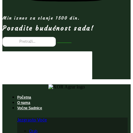
Min iznos za slanje 1500 din.
Posadite budućnost sada!
Početna
O nama
Voćne Sadnice
Jezgrasto Voće
Orah