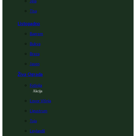
Jela
Tisa
Listopadno
Bagrem
Bukva
Breza
Jasen
Živa Ograda
Fotinija
Akcija
Lovor Višnja
Ligustrum
Tuja
Leylandii