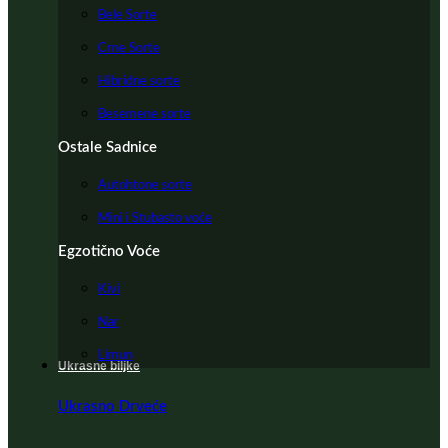
Bele Sorte
Crne Sorte
Hibridne sorte
Besemene sorte
Ostale Sadnice
Autohtone sorte
Mini i Stubasto voće
Egzotično Voće
Kivi
Nar
Limun
Ukrasne biljke
Ukrasno Drveće