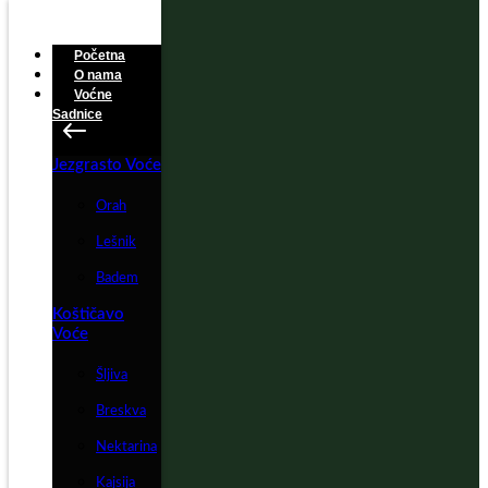
Početna
O nama
Voćne
Sadnice
Jezgrasto Voće
Orah
Lešnik
Badem
Koštičavo
Voće
Šljiva
Breskva
Nektarina
Kajsija