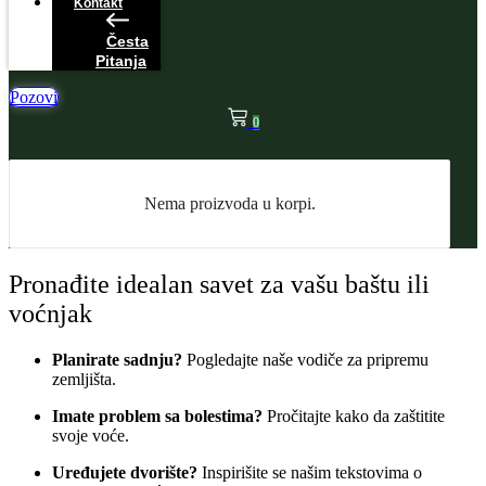
Kontakt
Česta
Pitanja
Pozovi
0
Nema proizvoda u korpi.
Pronađite idealan savet za vašu baštu ili
voćnjak
Planirate sadnju?
Pogledajte naše vodiče za pripremu
zemljišta.
Imate problem sa bolestima?
Pročitajte kako da zaštitite
svoje voće.
Uređujete dvorište?
Inspirišite se našim tekstovima o