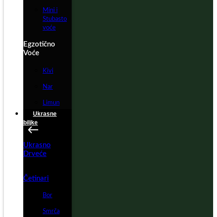
Mini i
Stubasto
voće
Egzotično
Voće
Kivi
Nar
Limun
Ukrasne
biljke
Ukrasno
Drveće
Četinari
Bor
Smrča