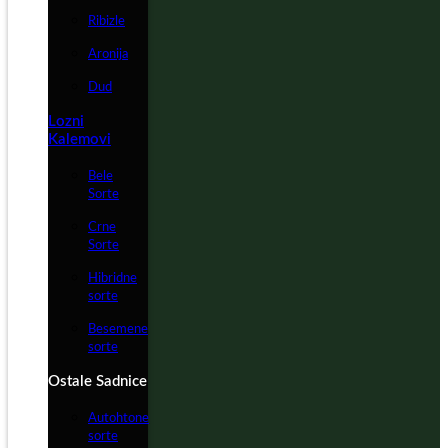
Ribizle
Aronija
Dud
Lozni
Kalemovi
Bele
Sorte
Crne
Sorte
Hibridne
sorte
Besemene
sorte
Ostale Sadnice
Autohtone
sorte