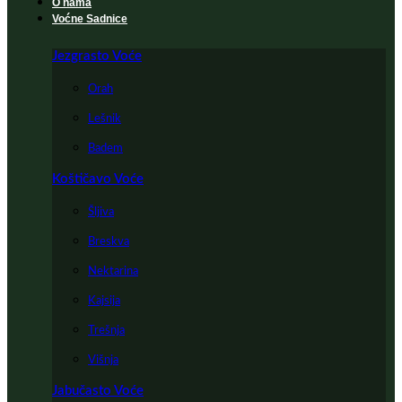
O nama
Voćne Sadnice
Jezgrasto Voće
Orah
Lešnik
Badem
Koštičavo Voće
Šljiva
Breskva
Nektarina
Kajsija
Trešnja
Višnja
Jabučasto Voće