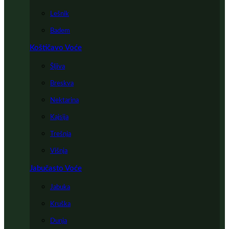
Lešnik
Badem
Koštičavo Voće
Šljiva
Breskva
Nektarina
Kajsija
Trešnja
Višnja
Jabučasto Voće
Jabuka
Kruška
Dunja