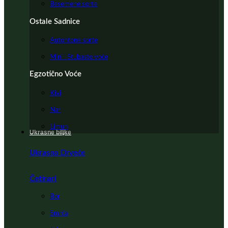
Besemene sorte
Ostale Sadnice
Autohtone sorte
Mini i Stubasto voće
Egzotično Voće
Kivi
Nar
Limun
Ukrasne biljke
Ukrasno Drveće
Četinari
Bor
Smrča