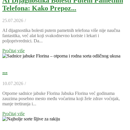
AI Dijagnostika Bolesti Putem Pametnih
Telefona: Kako Prepoz...
25.07.2026
/
AI dijagnostika bolesti putem pametnih telefona više nije naučna
fantastika, već alat koji svakodnevno koriste i lekari i
poljoprivrednici. Da...
Pročitaj više
...
10.07.2026
/
Otporne sadnice jabuke Florina Jabuka Florina već godinama
zauzima posebno mesto među voćarima koji žele zdrav voćnjak,
manje tretiranja i...
Pročitaj više