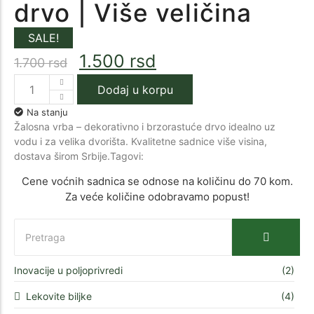
drvo | Više veličina
SALE!
1.500
rsd
1.700
rsd
Dodaj u korpu
Na stanju
Žalosna vrba – dekorativno i brzorastuće drvo idealno uz
vodu i za velika dvorišta. Kvalitetne sadnice više visina,
dostava širom Srbije.Tagovi:
Cene voćnih sadnica se odnose na količinu do 70 kom.
Za veće količine odobravamo popust!
Inovacije u poljoprivredi
(2)
Lekovite biljke
(4)