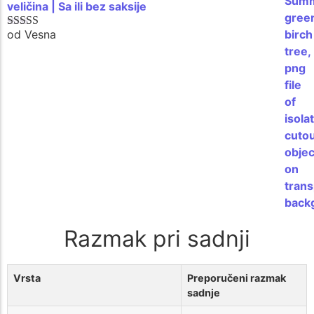
veličina | Sa ili bez saksije
od Vesna
Ocenjeno sa
5
od 5
Razmak pri sadnji
Vrsta
Preporučeni razmak
sadnje