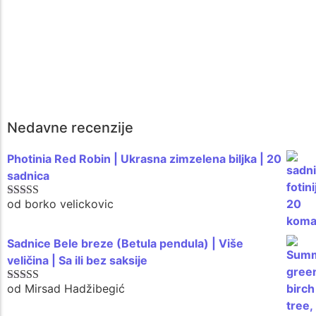
Sadnica kajsije – Prodaja kvalitetnih
sadnica za bogat i ukusan rod
☆
☆
☆
☆
☆
300
rsd
250
rsd
Dodaj u korpu
Nedavne recenzije
Photinia Red Robin | Ukrasna zimzelena biljka | 20
sadnica
od borko velickovic
Ocenjeno sa
5
od 5
Sadnice Bele breze (Betula pendula) | Više
veličina | Sa ili bez saksije
od Mirsad Hadžibegić
Ocenjeno sa
5
od 5