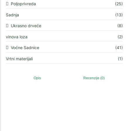
Poljoprivreda
(25)
Sadnja
(13)
Ukrasno drveće
(8)
vinova loza
(2)
Voćne Sadnice
(41)
Vrtni materijali
(1)
Opis
Recenzije (0)
Jezgrasto Voće
,
Maslina
,
Ukrasne biljke i drveće
Spiralna maslina + poklon lavanda /
Prolećna akcija