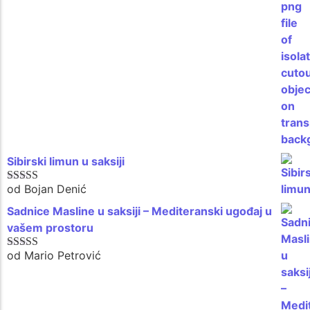
Sibirski limun u saksiji
od Bojan Denić
Ocenjeno sa
5
od 5
Sadnice Masline u saksiji – Mediteranski ugođaj u
vašem prostoru
od Mario Petrović
Ocenjeno sa
5
od 5