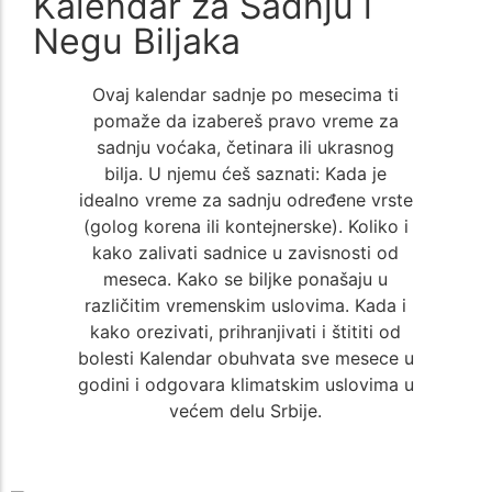
Kalendar za Sadnju i
Negu Biljaka
Ovaj kalendar sadnje po mesecima ti
pomaže da izabereš pravo vreme za
sadnju voćaka, četinara ili ukrasnog
bilja. U njemu ćeš saznati: Kada je
idealno vreme za sadnju određene vrste
(golog korena ili kontejnerske). Koliko i
kako zalivati sadnice u zavisnosti od
meseca. Kako se biljke ponašaju u
različitim vremenskim uslovima. Kada i
kako orezivati, prihranjivati i štititi od
bolesti Kalendar obuhvata sve mesece u
godini i odgovara klimatskim uslovima u
većem delu Srbije.