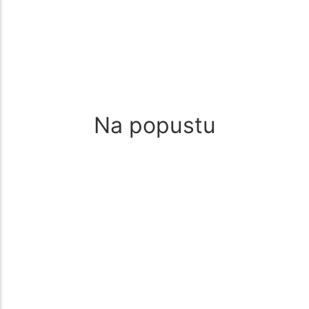
biljka | 20 sadnica
☆
☆
☆
☆
☆
11.000
rsd
10.000
rsd
Dodaj u korpu
Na popustu
Crne Sorte
,
Stone Sorte
,
Vinova loza
,
Voćne sadnice
Muskat Hamburg Vinova Loza – Prelepo
Stono i Vinsko Grožđe 🍇🍷
☆
☆
☆
☆
☆
250
rsd
200
rsd
Dodaj u korpu