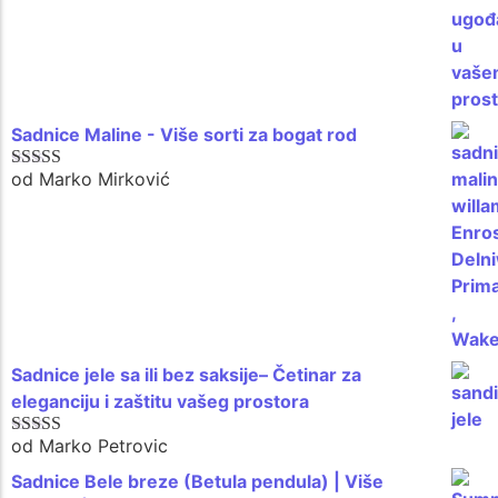
Sadnice Maline - Više sorti za bogat rod
od Marko Mirković
Ocenjeno sa
5
od 5
Sadnice jele sa ili bez saksije– Četinar za
eleganciju i zaštitu vašeg prostora
od Marko Petrovic
Ocenjeno sa
5
od 5
Sadnice Bele breze (Betula pendula) | Više