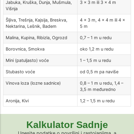
Jabuka, Kruška, Dunja, Mušmula,
3 × 3 m ili 3 × 4 m
Višnja
Šljiva, Trešnja, Kajsija, Breskva,
4 × 3 m, 4 × 4 m ili 4 ×
Nektarina, Lešnik, Badem
5 m
Malina, Kupina, Ribizla, Ogrozd
0,7 – 1 m u redu
Borovnica, Smokva
oko 1,2 m u redu
Mini (patuljasto) voće
1 – 1,5 m u redu
Stubasto voće
od 0,5 m pa naviše
Vinova loza (lozne sadnice)
0,8 – 1 m u redu, 1,4 –
3,5 m međuredno
Aronija, Kivi
1,2 – 1,5 m u redu
Kalkulator Sadnje
Unesite podatke o površini i rastojanjima, a