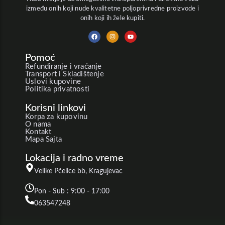
između onih koji nude kvalitetne poljoprivredne proizvode i
onih koji ih žele kupiti.
Pomoć
Refundiranje i vraćanje
Transport i Skladištenje
Uslovi kupovine
Politika privatnosti
Korisni linkovi
Korpa za kupovinu
O nama
Kontakt
Mapa Sajta
Lokacija i radno vreme
Velike Pčelice bb, Kragujevac
Pon - Sub : 9:00 - 17:00
063547248