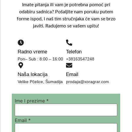
Imate pitanja ili vam je potrebna pomoć pri
odabiru sadnica? Pošaljite nam poruku putem
forme ispod, i naš tim stručnjaka će vam se brzo
javiti. Radujemo se vašem upitu!
Radno vreme
Telefon
Pon– Sub : 8:00 – 16:00
+38163547248
Naša lokacija
Email
Velike Pčelice, Šumadija
prodaja@xoragrar.com
Ime I prezime
*
Email
Email
*
Ime
poruka