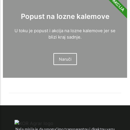
AKCIJA
Popust na lozne kalemove
U toku je popust i akcija na lozne kalemove jer se
blizi kraj sadnje.
Naruči
Naša misija je da omogućimo transparentnu i direktnu vezu