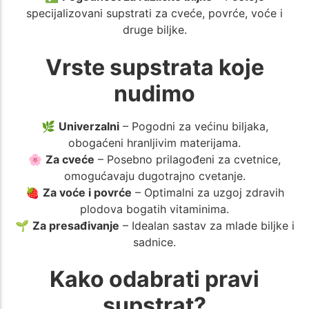
specijalizovani supstrati za cveće, povrće, voće i
druge biljke.
Vrste supstrata koje
nudimo
🌿
Univerzalni
– Pogodni za većinu biljaka,
obogaćeni hranljivim materijama.
🌸
Za cveće
– Posebno prilagođeni za cvetnice,
omogućavaju dugotrajno cvetanje.
🍓
Za voće i povrće
– Optimalni za uzgoj zdravih
plodova bogatih vitaminima.
🌱
Za presađivanje
– Idealan sastav za mlade biljke i
sadnice.
Kako odabrati pravi
supstrat?