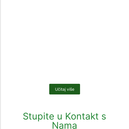
Humovit zemlja za cveće, voće i p...
200
rsd
–
1.000
rsd
Izaberi opciju
Crni Pešterski Treset na veliko i ...
600
rsd
–
1.000
rsd
Izaberi opciju
Sale
Učitaj više
Stupite u Kontakt s
Nama