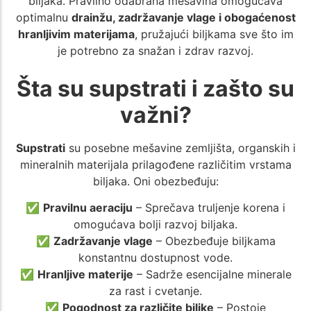
biljaka. Pravilno odabrana mešavina omogućava
optimalnu
drainžu, zadržavanje vlage i obogaćenost
hranljivim materijama
, pružajući biljkama sve što im
je potrebno za snažan i zdrav razvoj.
Šta su supstrati i zašto su
važni?
Supstrati
su posebne mešavine zemljišta, organskih i
mineralnih materijala prilagođene različitim vrstama
biljaka. Oni obezbeđuju:
✅
Pravilnu aeraciju
– Sprečava truljenje korena i
omogućava bolji razvoj biljaka.
✅
Zadržavanje vlage
– Obezbeđuje biljkama
konstantnu dostupnost vode.
✅
Hranljive materije
– Sadrže esencijalne minerale
za rast i cvetanje.
✅
Pogodnost za različite biljke
– Postoje