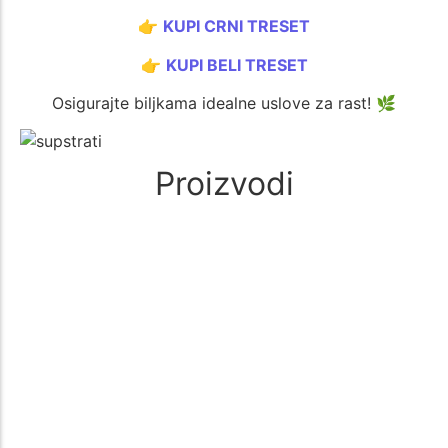
👉
KUPI CRNI TRESET
👉
KUPI BELI TRESET
Osigurajte biljkama idealne uslove za rast! 🌿
Proizvodi
Kokosov supstrat – Kompresovani b...
1.600
rsd
1.500
rsd
Dodaj u korpu
Sale