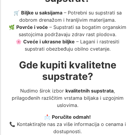
🛒
Biljke u saksijama
– Potrebni su supstrati sa
dobrom drenažom i hranljivim materijama.
🌿
Povrće i voće
– Supstrati sa bogatim organskim
sastojcima podržavaju zdrav rast plodova.
🌸
Cveće i ukrasne biljke
– Lagani i rastresiti
supstrati obezbeđuju obilno cvetanje.
Gde kupiti kvalitetne
supstrate?
Nudimo širok izbor
kvalitetnih supstrata
,
prilagođenih različitim vrstama biljaka i uzgojnim
uslovima.
📩
Poručite odmah!
📞 Kontaktirajte nas za više informacija o cenama i
dostupnosti.