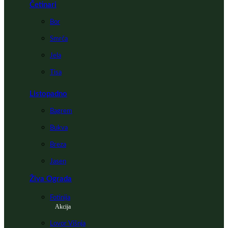
Četinari
Bor
Smrča
Jela
Tisa
Listopadno
Bagrem
Bukva
Breza
Jasen
Živa Ograda
Fotinija
Akcija
Lovor Višnja