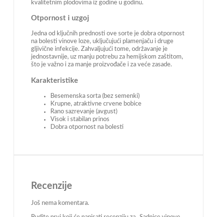
kvalitetnim plodovima iz godine u godinu.
Otpornost i uzgoj
Jedna od ključnih prednosti ove sorte je dobra otpornost
na bolesti vinove loze, uključujući plamenjaču i druge
gljivične infekcije. Zahvaljujući tome, održavanje je
jednostavnije, uz manju potrebu za hemijskom zaštitom,
što je važno i za manje proizvođače i za veće zasade.
Karakteristike
Besemenska sorta (bez semenki)
Krupne, atraktivne crvene bobice
Rano sazrevanje (avgust)
Visok i stabilan prinos
Dobra otpornost na bolesti
Recenzije
Još nema komentara.