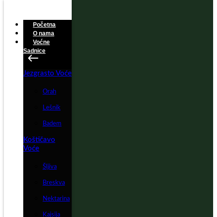
Početna
O nama
Voćne
Sadnice
Jezgrasto Voće
Orah
Lešnik
Badem
Koštičavo
Voće
Šljiva
Breskva
Nektarina
Kajsija