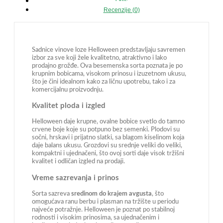
Opis
Recenzije (0)
Sadnice vinove loze Helloween predstavljaju savremen
izbor za sve koji žele kvalitetno, atraktivno i lako
prodajno grožđe. Ova besemenska sorta poznata je po
krupnim bobicama, visokom prinosu i izuzetnom ukusu,
što je čini idealnom kako za ličnu upotrebu, tako i za
komercijalnu proizvodnju.
Kvalitet ploda i izgled
Helloween daje krupne, ovalne bobice svetlo do tamno
crvene boje koje su potpuno bez semenki. Plodovi su
sočni, hrskavi i prijatno slatki, sa blagom kiselinom koja
daje balans ukusu. Grozdovi su srednje veliki do veliki,
kompaktni i ujednačeni, što ovoj sorti daje visok tržišni
kvalitet i odličan izgled na prodaji.
Vreme sazrevanja i prinos
Sorta sazreva
sredinom do krajem avgusta
, što
omogućava ranu berbu i plasman na tržište u periodu
najveće potražnje. Helloween je poznat po stabilnoj
rodnosti i visokim prinosima, sa ujednačenim i