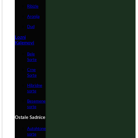
Ribizle
Aronija
Dud
Lozni
Kalemovi
Bele
Sorte
Crne
Sorte
Hibridne
sorte
Besemene
sorte
Ostale Sadnice
Autohtone
sorte