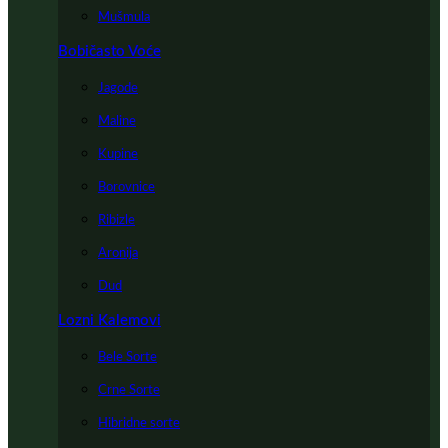
Mušmula
Bobičasto Voće
Jagode
Maline
Kupine
Borovnice
Ribizle
Aronija
Dud
Lozni Kalemovi
Bele Sorte
Crne Sorte
Hibridne sorte