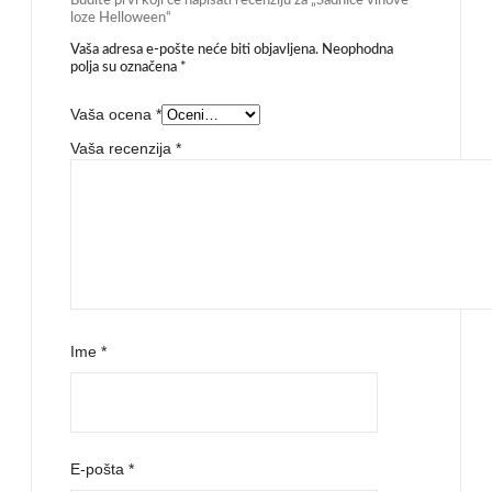
Budite prvi koji će napisati recenziju za „Sadnice vinove
loze Helloween“
Vaša adresa e-pošte neće biti objavljena.
Neophodna
polja su označena
*
Vaša ocena
*
Vaša recenzija
*
Ime
*
E-pošta
*