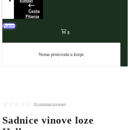
Kontakt
Česta
Pitanja
Pozovi
0
Nema proizvoda u korpi.
☆
☆
☆
☆
☆
(
0
customer reviews)
Sadnice vinove loze