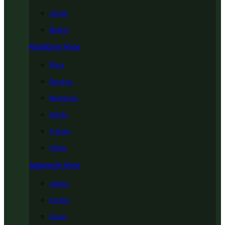
Lešnik
Badem
Koštičavo Voće
Šljiva
Breskva
Nektarina
Kajsija
Trešnja
Višnja
Jabučasto Voće
Jabuka
Kruška
Dunja