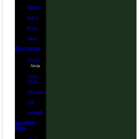
Bagrem
Bukva
Breza
Jasen
Živa Ograda
Fotinija
Akcija
Lovor
Višnja
Ligustrum
Tuja
Leylandii
Egzotične
Biljke