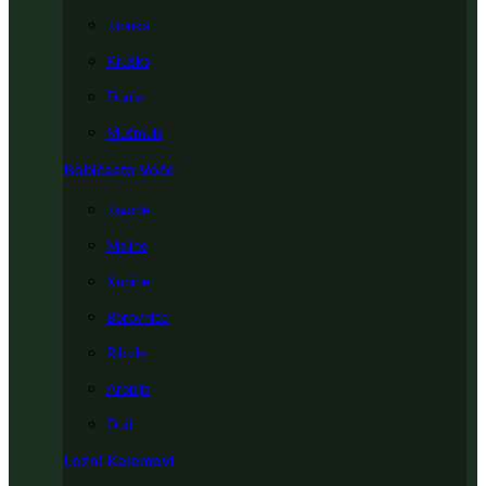
Jabuka
Kruška
Dunja
Mušmula
Bobičasto Voće
Jagode
Maline
Kupine
Borovnice
Ribizle
Aronija
Dud
Lozni Kalemovi