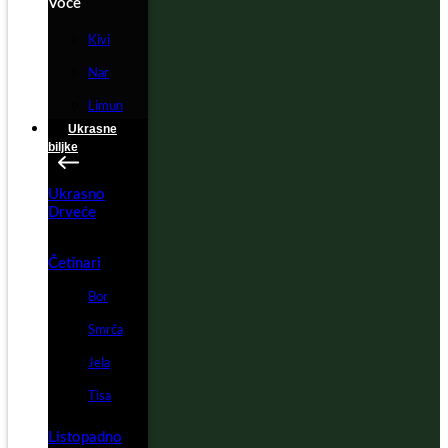
Voće
Kivi
Nar
Limun
Ukrasne
biljke
Ukrasno
Drveće
Četinari
Bor
Smrča
Jela
Tisa
Listopadno