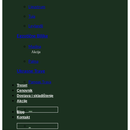
Ligustrum
Tuja
Leylandii
Egzotične Biljke
Maslina
Akcija
Palma
Ukrasne Trave
Pampas Trava
Treset
Cenovnik
Dostava i skladištenje
Akcije
Blog
Sadnice na popustu
Kontakt
Česta Pitanja