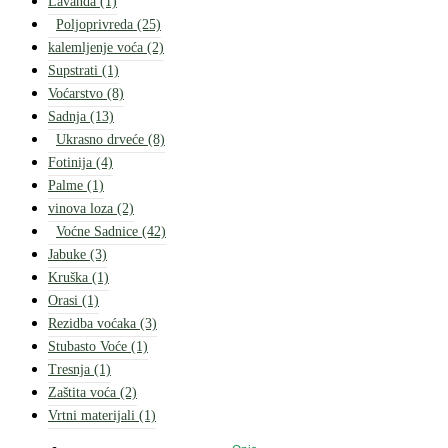
Lavanda
(1)
Poljoprivreda
(25)
kalemljenje voća
(2)
Supstrati
(1)
Voćarstvo
(8)
Sadnja
(13)
Ukrasno drveće
(8)
Fotinija
(4)
Palme
(1)
vinova loza
(2)
Voćne Sadnice
(42)
Jabuke
(3)
Kruška
(1)
Orasi
(1)
Rezidba voćaka
(3)
Stubasto Voće
(1)
Tresnja
(1)
Zaštita voća
(2)
Vrtni materijali
(1)