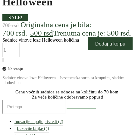
Helloween
SALE!
Originalna cena je bila:
700
rsd
700 rsd.
500
rsd
Trenutna cena je: 500 rsd.
Sadnice vinove loze Helloween količina
Dodaj u korpu
Na stanju
Sadnice vinove loze Helloween – besemenska sorta sa krupnim, slatkim
plodovima
Cene voćnih sadnica se odnose na količinu do 70 kom.
Za veće količine odobravamo popust!
Inovacije u poljoprivredi
(2)
Lekovite biljke
(4)