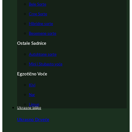
Bele Sorte
Crne Sorte
Hibridne sorte
Besemene sorte
Ostale Sadnice
Autohtone sorte
Mini i Stubasto voće
Egzotično Voće
Kivi
Nar
Limun
Ukrasne biljke
Ukrasno Drveće