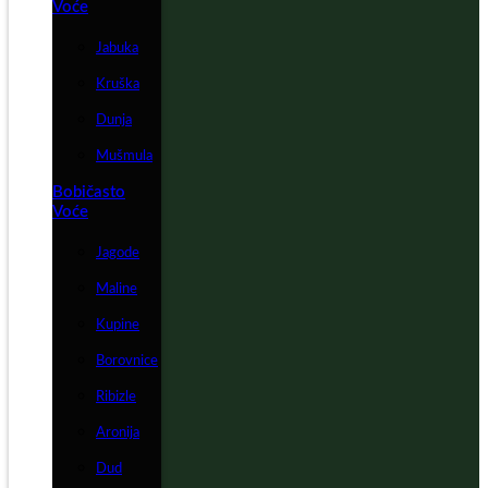
Voće
Jabuka
Kruška
Dunja
Mušmula
Bobičasto
Voće
Jagode
Maline
Kupine
Borovnice
Ribizle
Aronija
Dud