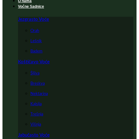
O nama
Voćne Sadnice
Jezgrasto Voće
Orah
Lešnik
Badem
Koštičavo Voće
Šljiva
Breskva
Nektarina
Kajsija
Trešnja
Višnja
Jabučasto Voće