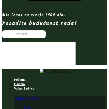
Min iznos za slanje 1500 din.
Posadite budućnost sada!
Početna
O nama
Voćne Sadnice
Jezgrasto Voće
Orah