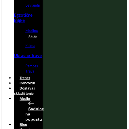
Leylandii
Egzotične
Biljke
Maslina
Akcija
Palma
Ukrasne Trave
Pampas
Trava
Treset
Cenovnik
Dostava i
skladištenje
Akcije
Sadnice
na
popustu
Blog