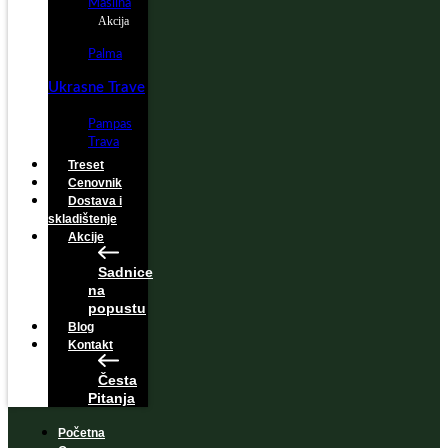
Maslina
Akcija
Palma
Ukrasne Trave
Pampas
Trava
Treset
Cenovnik
Dostava i
skladištenje
Akcije
Sadnice
na
popustu
Blog
Kontakt
Česta
Pitanja
Početna