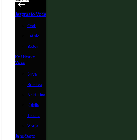
Jezgrasto Voće
Orah
Lešnik
Badem
Koštičavo
Voće
Šljiva
Breskva
Nektarina
Kajsija
Trešnja
Višnja
Jabučasto