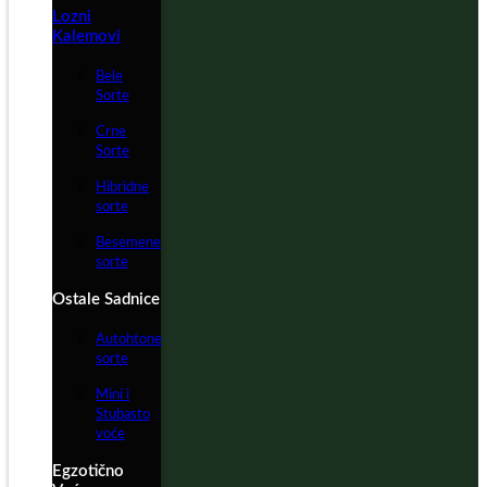
Lozni
Kalemovi
Bele
Sorte
Crne
Sorte
Hibridne
sorte
Besemene
sorte
Ostale Sadnice
Autohtone
sorte
Mini i
Stubasto
voće
Egzotično