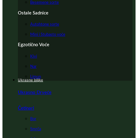
Besemene sorte
Ostale Sadnice
Autohtone sorte
Mini i Stubasto voće
Egzotično Voće
Kivi
Nar
Limun
Ukrasne biljke
Ukrasno Drveće
Četinari
Bor
Smrča