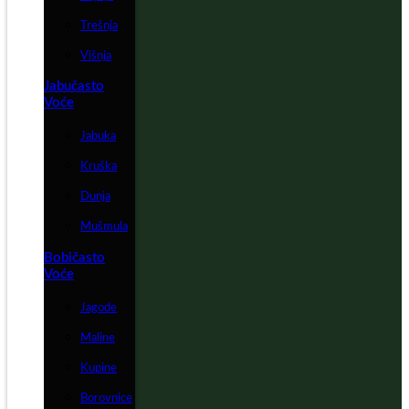
Trešnja
Višnja
Jabučasto
Voće
Jabuka
Kruška
Dunja
Mušmula
Bobičasto
Voće
Jagode
Maline
Kupine
Borovnice