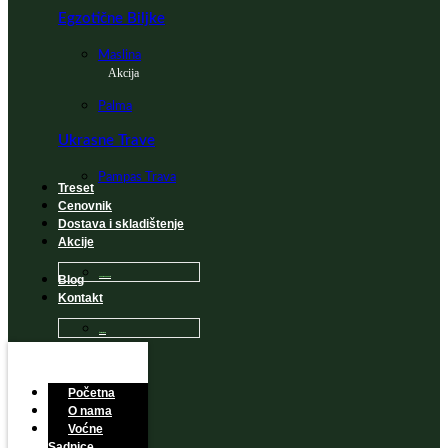
Egzotične Biljke
Maslina
Akcija
Palma
Ukrasne Trave
Pampas Trava
Treset
Cenovnik
Dostava i skladištenje
Akcije
Blog
Sadnice na popustu
Kontakt
Česta Pitanja
Početna
O nama
Voćne
Sadnice