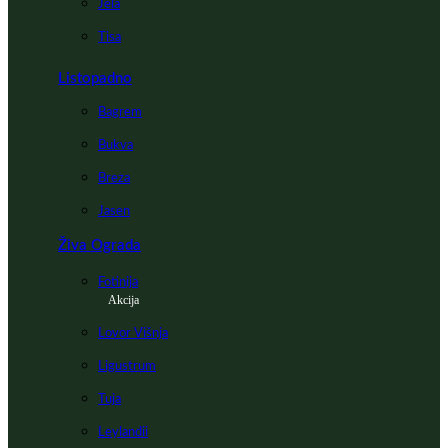
Jela
Tisa
Listopadno
Bagrem
Bukva
Breza
Jasen
Živa Ograda
Fotinija
Akcija
Lovor Višnja
Ligustrum
Tuja
Leylandii