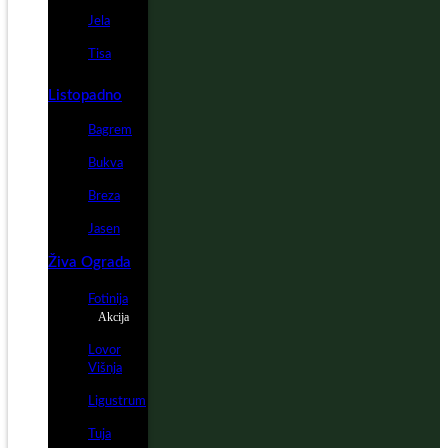
Jela
Tisa
Listopadno
Bagrem
Bukva
Breza
Jasen
Živa Ograda
Fotinija
Akcija
Lovor
Višnja
Ligustrum
Tuja