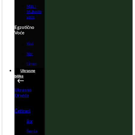
Mini i
Stubasto
voće
Egzotično
Voće
Kivi
Nar
Limun
Ukrasne
biljke
Ukrasno
Drveće
Četinari
Bor
Smrča