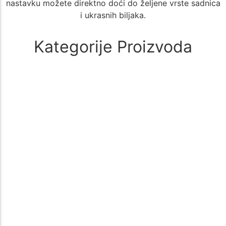
nastavku možete direktno doći do željene vrste sadnica
i ukrasnih biljaka.
Kategorije Proizvoda
Alati i oprema
(1)
🚜 Poljoprivredni Alati i Oprema – Sve što Vam je Potrebno za
Uspešan Uzgoj 🌱 Poljoprivreda zahteva kvalitetne i pouzdane…
Aloe Vera
(1)
🌵 Aloe Vera - Kategorija Sadnica za Lekovit i Dekorativan Uzgoj
🌵 Kategorija Aloe Vera nudi širok izbor sadnica biljke…
Aronija
(1)
Sadnice aronije – Zdrav izbor za vašu baštu Sadnice aronije su