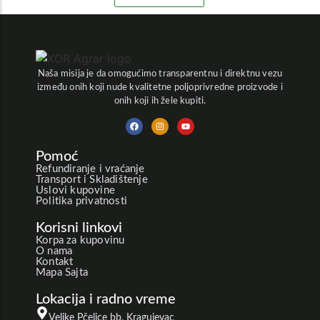
Naša misija je da omogućimo transparentnu i direktnu vezu
između onih koji nude kvalitetne poljoprivredne proizvode i
onih koji ih žele kupiti.
Pomoć
Refundiranje i vraćanje
Transport i Skladištenje
Uslovi kupovine
Politika privatnosti
Korisni linkovi
Korpa za kupovinu
O nama
Kontakt
Mapa Sajta
Lokacija i radno vreme
Velike Pčelice bb, Kragujevac