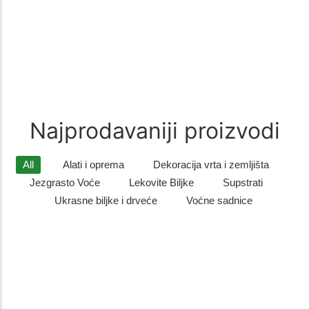
recepturi od pažljivo biranih…
Zimzelene biljke
(9)
Zimzelene biljke – Savršen Ukras za Vaš Vrt Zimzelene biljke su
idealan izbor za sve koji žele da njihovo dvorište…
Najprodavaniji proizvodi
All
Alati i oprema
Dekoracija vrta i zemljišta
Jezgrasto Voće
Lekovite Biljke
Supstrati
Ukrasne biljke i drveće
Voćne sadnice
Listopadno drveće
,
Ukrasne biljke i drveće
Sadnice gorskog javora – otporno i dekorativno drvo