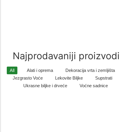
recepturi od pažljivo biranih…
Zimzelene biljke
(9)
Zimzelene biljke – Savršen Ukras za Vaš Vrt Zimzelene biljke su
idealan izbor za sve koji žele da njihovo dvorište…
Najprodavaniji proizvodi
All
Alati i oprema
Dekoracija vrta i zemljišta
Jezgrasto Voće
Lekovite Biljke
Supstrati
Ukrasne biljke i drveće
Voćne sadnice
Listopadno drveće
,
Ukrasne biljke i drveće
Sadnice gorskog javora – otporno i dekorativno drvo