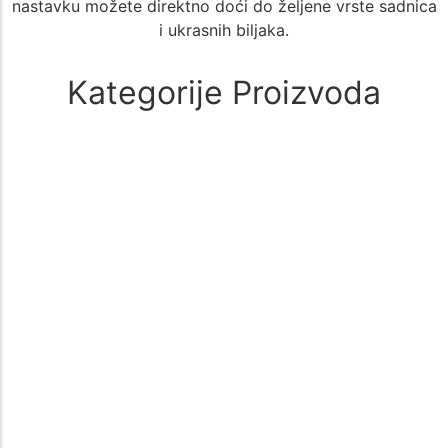
nastavku možete direktno doći do željene vrste sadnica
i ukrasnih biljaka.
Kategorije Proizvoda
Alati i oprema
(1)
🚜 Poljoprivredni Alati i Oprema – Sve što Vam je Potrebno za
Uspešan Uzgoj 🌱 Poljoprivreda zahteva kvalitetne i pouzdane…
Aloe Vera
(1)
🌵 Aloe Vera - Kategorija Sadnica za Lekovit i Dekorativan Uzgoj
🌵 Kategorija Aloe Vera nudi širok izbor sadnica biljke…
Aronija
(1)
Sadnice aronije – Zdrav izbor za vašu baštu Sadnice aronije su