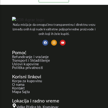
Naša misija je da omogućimo transparentnu i direktnu vezu
između onih koji nude kvalitetne poljoprivredne proizvode i
onih koji ih žele kupiti.
Pomoć
Refundiranje i vraćanje
Transport i Skladištenje
Uslovi kupovine
Politika privatnosti
Korisni linkovi
Korpa za kupovinu
O nama
Kontakt
Mapa Sajta
Lokacija i radno vreme
Velike Pčelice bb, Kragujevac