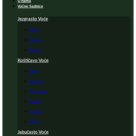
O nama
Voćne Sadnice
Jezgrasto Voće
Orah
Lešnik
Badem
Koštičavo Voće
Šljiva
Breskva
Nektarina
Kajsija
Trešnja
Višnja
Jabučasto Voće