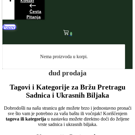
Kontakt
Česta
Pitanja
Pozovi
0
Nema proizvoda u korpi.
dud prodaja
Tagovi i Kategorije za Bržu Pretragu
Sadnica i Ukrasnih Biljaka
Dobrodošli na našu stranicu gde možete brzo i jednostavno pronaći
sve što vam je potrebno za vašu baštu ili voćnjak! Korišćenjem
tagova ili kategorija
u nastavku možete direktno doći do željene
vrste sadnica i ukrasnih biljaka.