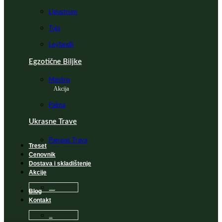
Ligustrum
Tuja
Leylandii
Egzotične Biljke
Maslina
Akcija
Palma
Ukrasne Trave
Pampas Trava
Treset
Cenovnik
Dostava i skladištenje
Akcije
Blog
Sadnice na popustu
Kontakt
Česta Pitanja