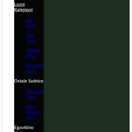
Lozni
Kalemovi
Bele
Sorte
Crne
Sorte
Hibridne
sorte
Besemene
sorte
Ostale Sadnice
Autohtone
sorte
Mini i
Stubasto
voće
Egzotično