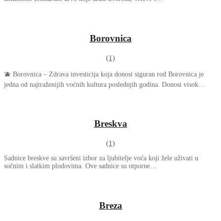
Borovnica
(1)
🫐 Borovnica – Zdrava investicija koja donosi siguran rod Borovnica je
jedna od najtraženijih voćnih kultura poslednjih godina. Donosi visok…
Breskva
(1)
Sadnice breskve su savršeni izbor za ljubitelje voća koji žele uživati u
sočnim i slatkim plodovima. Ove sadnice su otporne…
Breza