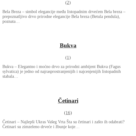
(2)
Bela Breza – simbol elegancije među listopadnim drvećem Bela breza –
prepoznatljivo drvo prirodne elegancije Bela breza (Betula pendula),
poznata…
Bukva
(1)
Bukva – Elegantno i moćno drvo za prirodni ambijent Bukva (Fagus
sylvatica) je jedno od najrasprostranjenijih i najcenjenijih listopadnih
stabala…
Četinari
(16)
Četinari – Najlepši Ukras Vašeg Vrta Šta su četinari i zašto ih odabrati?
Četinari su zimzeleno drveće i žbunje koje…