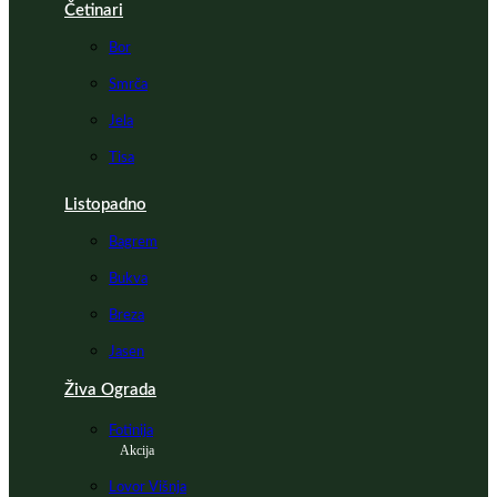
Četinari
Bor
Smrča
Jela
Tisa
Listopadno
Bagrem
Bukva
Breza
Jasen
Živa Ograda
Fotinija
Akcija
Lovor Višnja