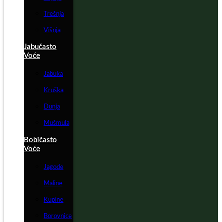
Trešnja
Višnja
Jabučasto
Voće
Jabuka
Kruška
Dunja
Mušmula
Bobičasto
Voće
Jagode
Maline
Kupine
Borovnice