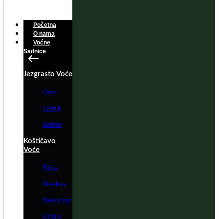
Početna
O nama
Voćne
Sadnice
Jezgrasto Voće
Orah
Lešnik
Badem
Koštičavo
Voće
Šljiva
Breskva
Nektarina
Kajsija