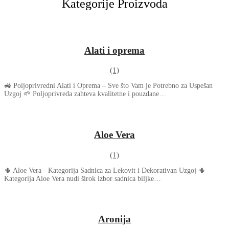
Kategorije Proizvoda
Alati i oprema
(1)
🚜 Poljoprivredni Alati i Oprema – Sve što Vam je Potrebno za Uspešan
Uzgoj 🌱 Poljoprivreda zahteva kvalitetne i pouzdane…
Aloe Vera
(1)
🌵 Aloe Vera - Kategorija Sadnica za Lekovit i Dekorativan Uzgoj 🌵
Kategorija Aloe Vera nudi širok izbor sadnica biljke…
Aronija