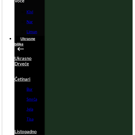
Voće
Kivi
Nar
Limun
Ukrasne
biljke
Ukrasno
Drveće
Četinari
Bor
Smrča
Jela
Tisa
Listopadno