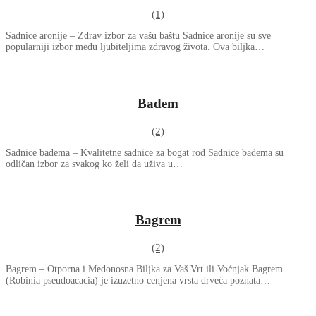
(1)
Sadnice aronije – Zdrav izbor za vašu baštu Sadnice aronije su sve
popularniji izbor među ljubiteljima zdravog života. Ova biljka…
Badem
(2)
Sadnice badema – Kvalitetne sadnice za bogat rod Sadnice badema su
odličan izbor za svakog ko želi da uživa u…
Bagrem
(2)
Bagrem – Otporna i Medonosna Biljka za Vaš Vrt ili Voćnjak Bagrem
(Robinia pseudoacacia) je izuzetno cenjena vrsta drveća poznata…