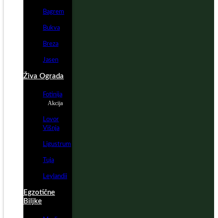
Bagrem
Bukva
Breza
Jasen
Živa Ograda
Fotinija
Akcija
Lovor
Višnja
Ligustrum
Tuja
Leylandii
Egzotične
Biljke