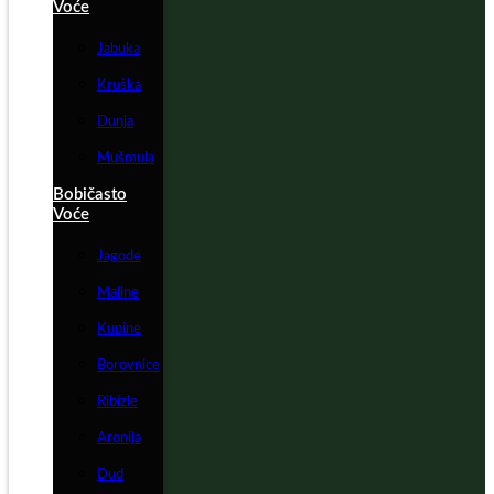
Voće
Jabuka
Kruška
Dunja
Mušmula
Bobičasto
Voće
Jagode
Maline
Kupine
Borovnice
Ribizle
Aronija
Dud