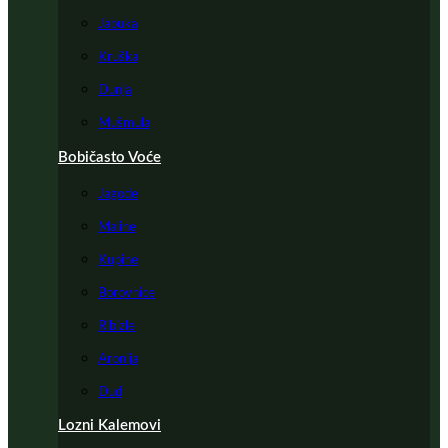
Jabuka
Kruška
Dunja
Mušmula
Bobičasto Voće
Jagode
Maline
Kupine
Borovnice
Ribizle
Aronija
Dud
Lozni Kalemovi