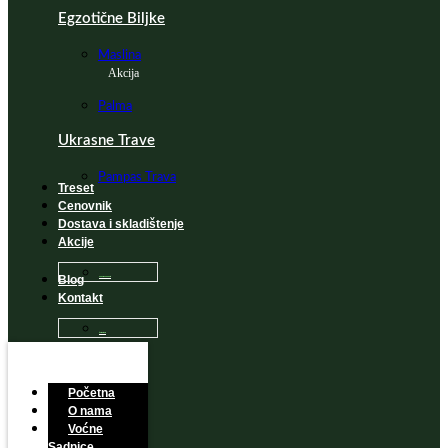
Egzotične Biljke
Maslina
Akcija
Palma
Ukrasne Trave
Pampas Trava
Treset
Cenovnik
Dostava i skladištenje
Akcije
Blog
Sadnice na popustu
Kontakt
Česta Pitanja
Početna
O nama
Voćne
Sadnice