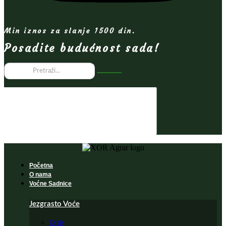
Min iznos za slanje 1500 din.
Posadite budućnost sada!
Početna
O nama
Voćne Sadnice
Jezgrasto Voće
Orah