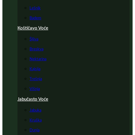
Lešnik
Badem
Koštičavo Voće
Šljiva
Breskva
Nektarina
Kajsija
Trešnja
Višnja
Jabučasto Voće
Jabuka
Kruška
Dunja