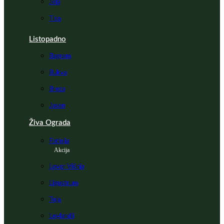
Jela
Tisa
Listopadno
Bagrem
Bukva
Breza
Jasen
Živa Ograda
Fotinija
Akcija
Lovor Višnja
Ligustrum
Tuja
Leylandii