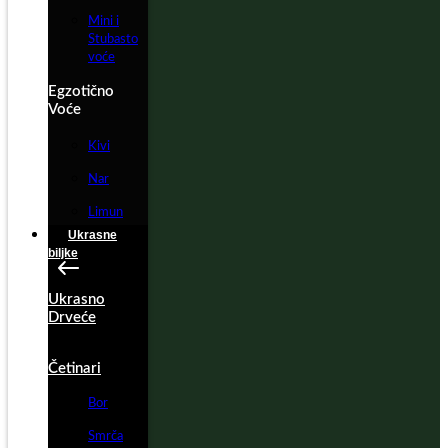
Mini i
Stubasto
voće
Egzotično
Voće
Kivi
Nar
Limun
Ukrasne
biljke
Ukrasno
Drveće
Četinari
Bor
Smrča