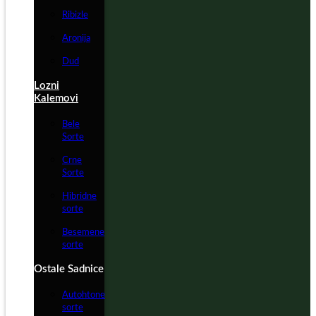
Ribizle
Aronija
Dud
Lozni
Kalemovi
Bele
Sorte
Crne
Sorte
Hibridne
sorte
Besemene
sorte
Ostale Sadnice
Autohtone
sorte