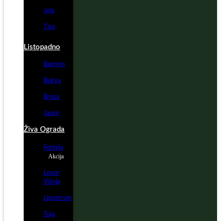
Jela
Tisa
Listopadno
Bagrem
Bukva
Breza
Jasen
Živa Ograda
Fotinija
Akcija
Lovor
Višnja
Ligustrum
Tuja