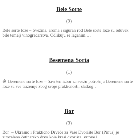
Bele Sorte
(9)
Bele sorte loze – Svežina, aroma i siguran rod Bele sorte loze su oduvek
bile temelj vinogradarstva. Odlikuju se laganim,…
Besemena Sorta
(1)
🍇 Besemene sorte loze – Savršen izbor za svežu potrošnju Besemene sorte
loze su sve traženije zbog svoje praktičnosti, slatkog…
Bor
(3)
Bor – Ukrasno i Praktično Drveće za Vaše Dvorište Bor (Pinus) je
zimzeleno četinarsko drvo koje krasi dvorišta, vrtove i…