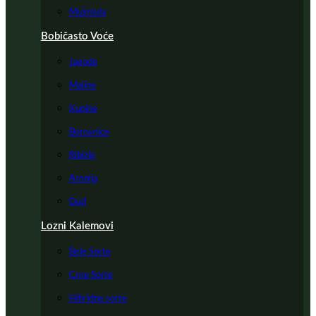
Mušmula
Bobičasto Voće
Jagode
Maline
Kupine
Borovnice
Ribizle
Aronija
Dud
Lozni Kalemovi
Bele Sorte
Crne Sorte
Hibridne sorte