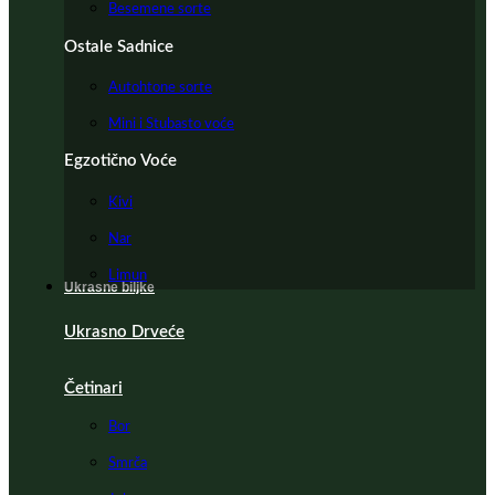
Besemene sorte
Ostale Sadnice
Autohtone sorte
Mini i Stubasto voće
Egzotično Voće
Kivi
Nar
Limun
Ukrasne biljke
Ukrasno Drveće
Četinari
Bor
Smrča