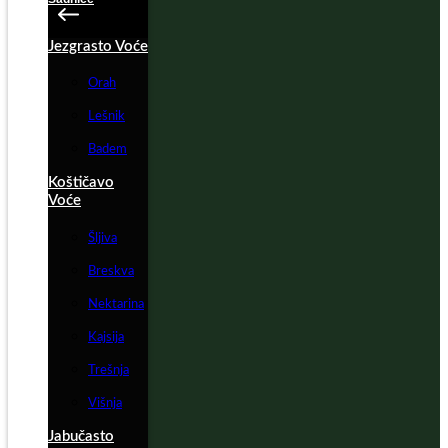
Jezgrasto Voće
Orah
Lešnik
Badem
Koštičavo
Voće
Šljiva
Breskva
Nektarina
Kajsija
Trešnja
Višnja
Jabučasto