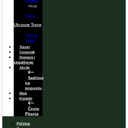
Maslina
Akcija
Palma
Ukrasne Trave
Pampas
Trava
Treset
Cenovnik
Dostava i
skladištenje
Akcije
Sadnice
na
popustu
Blog
Kontakt
Česta
Pitanja
Početna