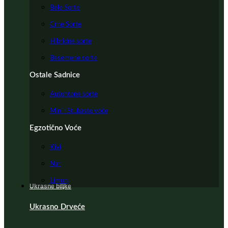
Bele Sorte
Crne Sorte
Hibridne sorte
Besemene sorte
Ostale Sadnice
Autohtone sorte
Mini i Stubasto voće
Egzotično Voće
Kivi
Nar
Limun
Ukrasne biljke
Ukrasno Drveće