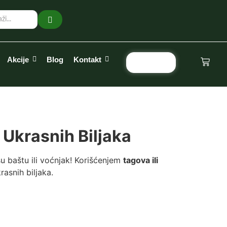
Akcije
Blog
Kontakt
Pozovi
 Ukrasnih Biljaka
u baštu ili voćnjak! Korišćenjem
tagova ili
asnih biljaka.