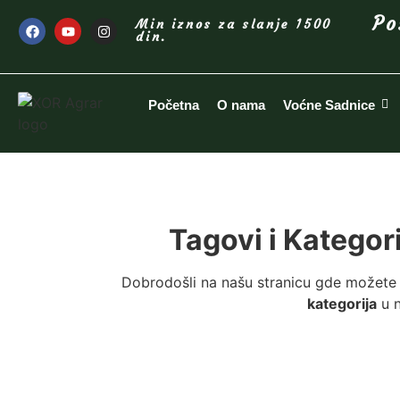
Po
Min iznos za slanje 1500
din.
Početna
O nama
Voćne Sadnice
Tagovi i Kategor
Dobrodošli na našu stranicu gde možete 
kategorija
u n