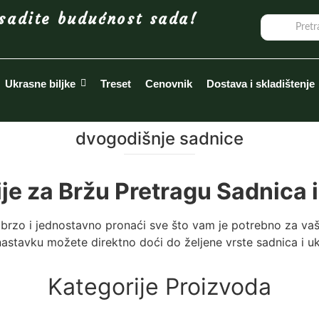
sadite budućnost sada!
Ukrasne biljke
Treset
Cenovnik
Dostava i skladištenje
dvogodišnje sadnice
ije za Bržu Pretragu Sadnica i
brzo i jednostavno pronaći sve što vam je potrebno za vaš
astavku možete direktno doći do željene vrste sadnica i ukr
Kategorije Proizvoda