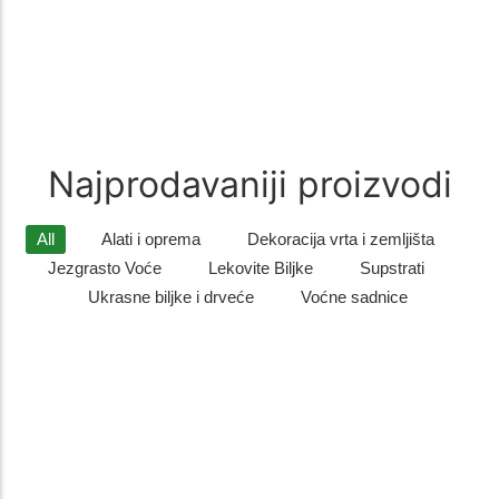
Zimzelene biljke
(9)
Zimzelene biljke – Savršen Ukras za Vaš Vrt Zimzelene biljke su
idealan izbor za sve koji žele da njihovo dvorište…
Najprodavaniji proizvodi
All
Alati i oprema
Dekoracija vrta i zemljišta
Jezgrasto Voće
Lekovite Biljke
Supstrati
Ukrasne biljke i drveće
Voćne sadnice
Listopadno drveće
,
Ukrasne biljke i drveće
Sadnice gorskog javora – otporno i dekorativno drvo
za dvo...