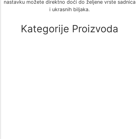
nastavku možete direktno doći do željene vrste sadnica
i ukrasnih biljaka.
Kategorije Proizvoda
Alati i oprema
(1)
🚜 Poljoprivredni Alati i Oprema – Sve što Vam je Potrebno za
Uspešan Uzgoj 🌱 Poljoprivreda zahteva kvalitetne i pouzdane…
Aloe Vera
(1)
🌵 Aloe Vera - Kategorija Sadnica za Lekovit i Dekorativan Uzgoj
🌵 Kategorija Aloe Vera nudi širok izbor sadnica biljke…
Aronija
(1)
Sadnice aronije – Zdrav izbor za vašu baštu Sadnice aronije su