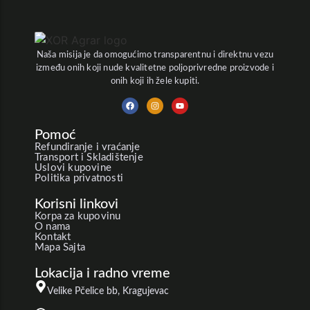
Naša misija je da omogućimo transparentnu i direktnu vezu
između onih koji nude kvalitetne poljoprivredne proizvode i
onih koji ih žele kupiti.
Pomoć
Refundiranje i vraćanje
Transport i Skladištenje
Uslovi kupovine
Politika privatnosti
Korisni linkovi
Korpa za kupovinu
O nama
Kontakt
Mapa Sajta
Lokacija i radno vreme
Velike Pčelice bb, Kragujevac