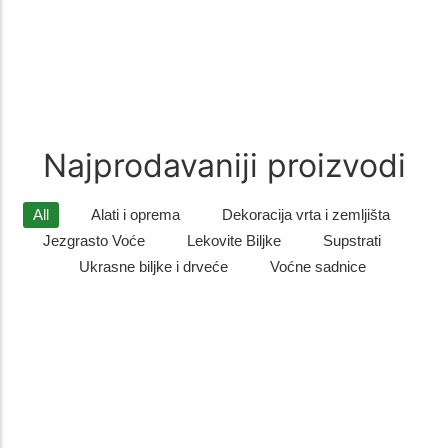
Zimzelene biljke
(9)
Zimzelene biljke – Savršen Ukras za Vaš Vrt Zimzelene biljke su
idealan izbor za sve koji žele da njihovo dvorište…
Najprodavaniji proizvodi
All
Alati i oprema
Dekoracija vrta i zemljišta
Jezgrasto Voće
Lekovite Biljke
Supstrati
Ukrasne biljke i drveće
Voćne sadnice
Listopadno drveće
,
Ukrasne biljke i drveće
Sadnice gorskog javora – otporno i dekorativno drvo
za dvo...