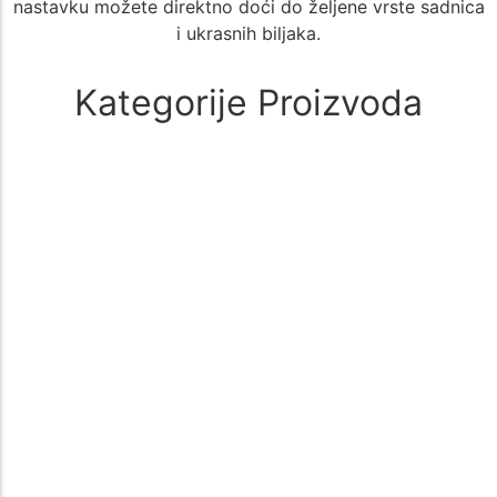
nastavku možete direktno doći do željene vrste sadnica
i ukrasnih biljaka.
Kategorije Proizvoda
Alati i oprema
(1)
🚜 Poljoprivredni Alati i Oprema – Sve što Vam je Potrebno za
Uspešan Uzgoj 🌱 Poljoprivreda zahteva kvalitetne i pouzdane…
Aloe Vera
(1)
🌵 Aloe Vera - Kategorija Sadnica za Lekovit i Dekorativan Uzgoj
🌵 Kategorija Aloe Vera nudi širok izbor sadnica biljke…
Aronija
(1)
Sadnice aronije – Zdrav izbor za vašu baštu Sadnice aronije su