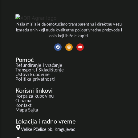
Naša misija je da omogućimo transparentnu i direktnu vezu
između onih koji nude kvalitetne poljoprivredne proizvode i
onih koji ih žele kupiti.
Pomoć
Refundiranje i vraćanje
Transport i Skladištenje
Uslovi kupovine
Politika privatnosti
Korisni linkovi
Korpa za kupovinu
O nama
Kontakt
Mapa Sajta
Lokacija i radno vreme
Velike Pčelice bb, Kragujevac