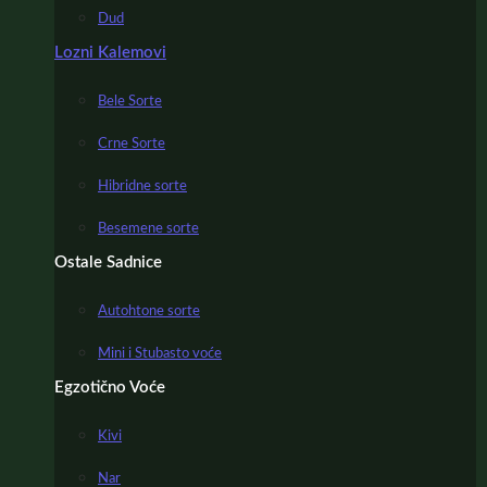
Dud
Lozni Kalemovi
Bele Sorte
Crne Sorte
Hibridne sorte
Besemene sorte
Ostale Sadnice
Autohtone sorte
Mini i Stubasto voće
Egzotično Voće
Kivi
Nar