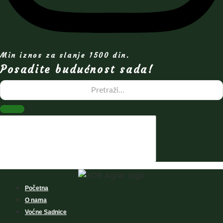
Min iznos za slanje 1500 din.
Posadite budućnost sada!
Početna
O nama
Voćne Sadnice