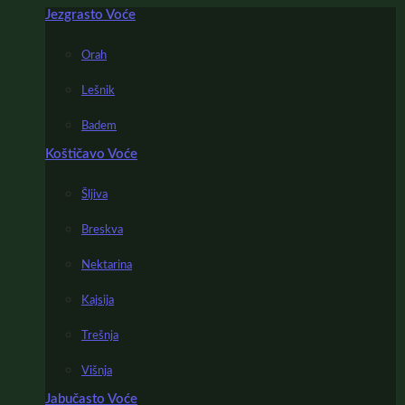
Jezgrasto Voće
Orah
Lešnik
Badem
Koštičavo Voće
Šljiva
Breskva
Nektarina
Kajsija
Trešnja
Višnja
Jabučasto Voće