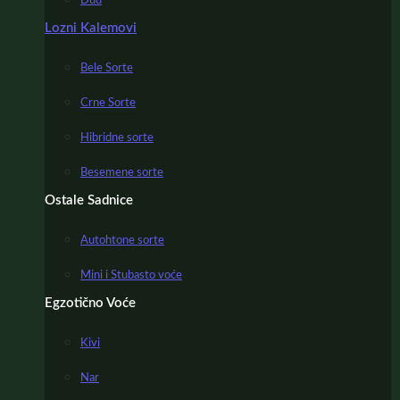
Dud
Lozni Kalemovi
Bele Sorte
Crne Sorte
Hibridne sorte
Besemene sorte
Ostale Sadnice
Autohtone sorte
Mini i Stubasto voće
Egzotično Voće
Kivi
Nar