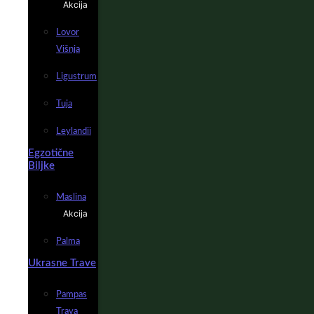
Akcija
Lovor
Višnja
Ligustrum
Tuja
Leylandii
Egzotične
Biljke
Maslina
Akcija
Palma
Ukrasne Trave
Pampas
Trava