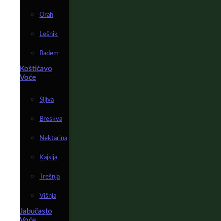
Orah
Lešnik
Badem
Koštičavo
Voće
Šljiva
Breskva
Nektarina
Kajsija
Trešnja
Višnja
Jabučasto
Voće