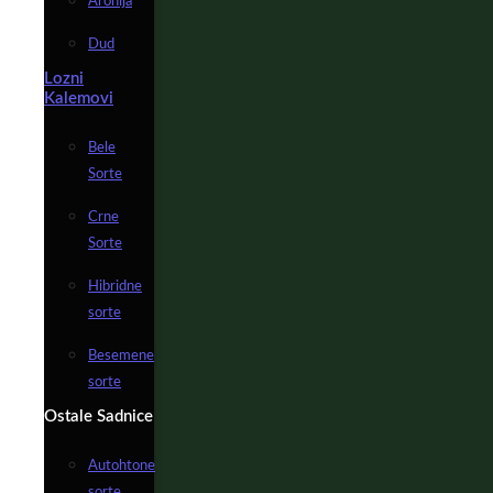
Aronija
Dud
Lozni
Kalemovi
Bele
Sorte
Crne
Sorte
Hibridne
sorte
Besemene
sorte
Ostale Sadnice
Autohtone
sorte