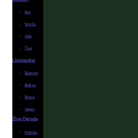
Bor
Smrča
Jela
Tisa
Listopadno
Bagrem
Bukva
Breza
Jasen
Živa Ograda
Fotinija