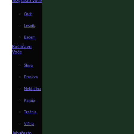
Jezgrasto Voće
Orah
Lešnik
Badem
Koštičavo
Voće
Šljiva
Breskva
Nektarina
Kajsija
Trešnja
Višnja
Jabučasto