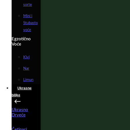
sorte
Mini i
Stubasto
voće
Egzotično
Voće
Kivi
Nar
Limun
Ukrasne
biljke
Ukrasno
Drveće
Četinari