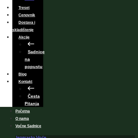
Treset
Cenovnik
Dostava i
skladištenje
Akcije
Sadnice
na
popustu
Blog
Kontakt
Česta
Pitanja
Početna
O nama
Voćne Sadnice
Jezgrasto Voće