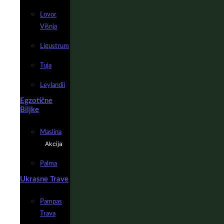
Lovor
Višnja
Ligustrum
Tuja
Leylandii
Egzotične
Biljke
Maslina
Akcija
Palma
Ukrasne Trave
Pampas
Trava