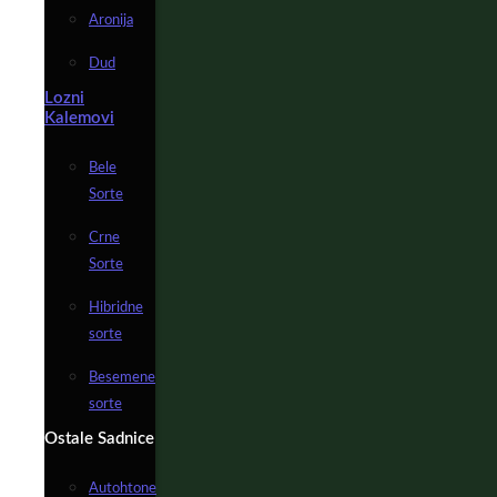
Aronija
Dud
Lozni
Kalemovi
Bele
Sorte
Crne
Sorte
Hibridne
sorte
Besemene
sorte
Ostale Sadnice
Autohtone