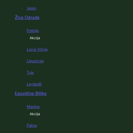
Jasen
Živa Ograda
Fotinija
Akcija
Lovor Višnja
Ligustrum
Tuja
Leylandii
Egzotične Biljke
Maslina
Akcija
Palma