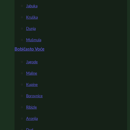
Jabuka
Kruška
Dunja
Mušmula
Bobičasto Voće
Jagode
Maline
Kupine
Borovnice
Ribizle
Aronija