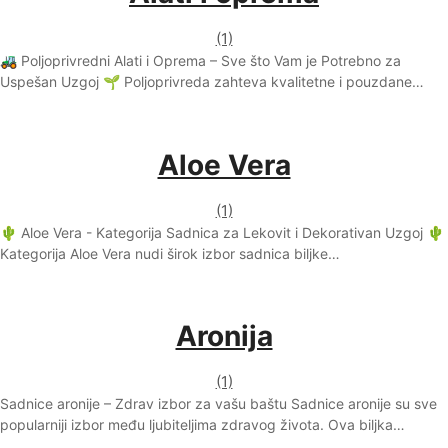
(1)
🚜 Poljoprivredni Alati i Oprema – Sve što Vam je Potrebno za
Uspešan Uzgoj 🌱 Poljoprivreda zahteva kvalitetne i pouzdane…
Aloe Vera
(1)
🌵 Aloe Vera - Kategorija Sadnica za Lekovit i Dekorativan Uzgoj 🌵
Kategorija Aloe Vera nudi širok izbor sadnica biljke…
Aronija
(1)
Sadnice aronije – Zdrav izbor za vašu baštu Sadnice aronije su sve
popularniji izbor među ljubiteljima zdravog života. Ova biljka…