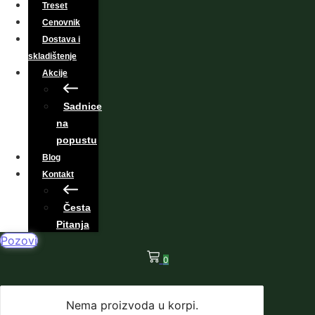
Treset
Cenovnik
Dostava i
skladištenje
Akcije
Sadnice
na
popustu
Blog
Kontakt
Česta
Pitanja
Pozovi
0
Nema proizvoda u korpi.