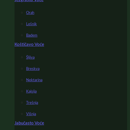
Orah
Lešnik
Badem
Koštičavo Voće
Šljiva
Breskva
Nektarina
Kajsija
Trešnja
Višnja
Jabučasto Voće