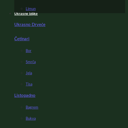
Limun
Ukrasne biljke
Ukrasno Drveće
Četinari
Bor
Smrča
Jela
Tisa
Listopadno
Bagrem
Bukva