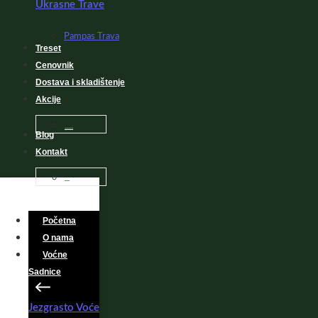
Ukrasne Trave
Pampas Trava
Treset
Cenovnik
Dostava i skladištenje
Akcije
Sadnice na popustu
Blog
Kontakt
Česta Pitanja
Početna
O nama
Voćne
Sadnice
Jezgrasto Voće