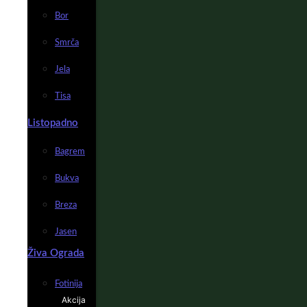
Bor
Smrča
Jela
Tisa
Listopadno
Bagrem
Bukva
Breza
Jasen
Živa Ograda
Fotinija
Akcija