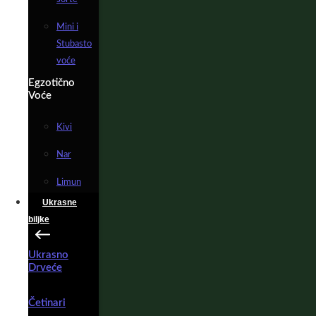
Mini i
Stubasto
voće
Egzotično
Voće
Kivi
Nar
Limun
Ukrasne
biljke
Ukrasno
Drveće
Četinari