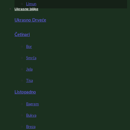
Limun
Ukrasne biljke
Ukrasno Drveće
Četinari
Bor
Smrča
Jela
Tisa
Listopadno
Bagrem
Bukva
Breza