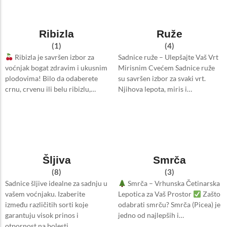
Ribizla
Ruže
(1)
(4)
Ribizla je savršen izbor za
Sadnice ruže – Ulepšajte Vaš Vrt
voćnjak bogat zdravim i ukusnim
Mirisnim Cvećem Sadnice ruže
plodovima! Bilo da odaberete
su savršen izbor za svaki vrt.
crnu, crvenu ili belu ribizlu,…
Njihova lepota, miris i…
Šljiva
Smrča
(8)
(3)
Sadnice šljive idealne za sadnju u
Smrča – Vrhunska Četinarska
vašem voćnjaku. Izaberite
Lepotica za Vaš Prostor
Zašto
između različitih sorti koje
odabrati smrču? Smrča (Picea) je
garantuju visok prinos i
jedno od najlepših i…
otpornost na bolesti.…