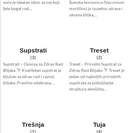
voće je idealan izbor za sve koji
Šumska borovnica (Vaccinium
žele bogat rod…
myrtillus) je izuzetno zdrava i
ukusna biljka,…
Supstrati
Treset
(3)
(2)
Supstrati – Osnova za Zdrav Rast
Treset – Prirodni Supstrat za
Biljaka
Kvalitetan supstrat je
Zdrav Rast Biljaka
Treset je
ključan za zdrav rast i razvoj
jedan od najboljih prirodnih
biljaka. Pravilno odabrana…
supstrata za poboljšanje
strukture zemljišta…
Trešnja
Tuja
(1)
(4)