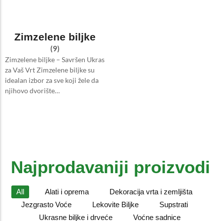
Zimzelene biljke
(9)
Zimzelene biljke – Savršen Ukras
za Vaš Vrt Zimzelene biljke su
idealan izbor za sve koji žele da
njihovo dvorište…
Najprodavaniji proizvodi
All
Alati i oprema
Dekoracija vrta i zemljišta
Jezgrasto Voće
Lekovite Biljke
Supstrati
Ukrasne biljke i drveće
Voćne sadnice