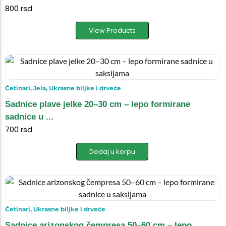
800
rsd
View Products
Četinari
,
Jela
,
Ukrasne biljke i drveće
Sadnice plave jelke 20–30 cm – lepo formirane
sadnice u ...
700
rsd
Dodaj u korpu
Četinari
,
Ukrasne biljke i drveće
Sadnice arizonskog čempresa 50–60 cm – lepo