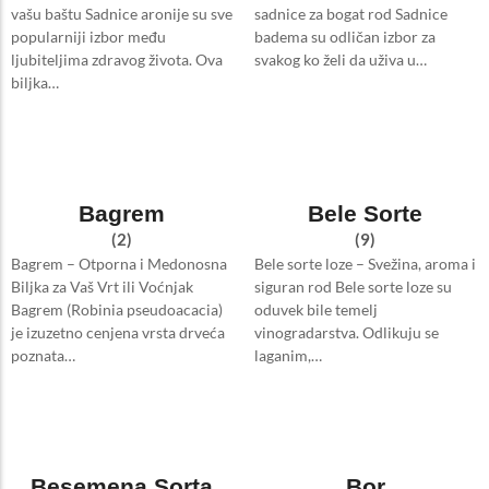
vašu baštu Sadnice aronije su sve
sadnice za bogat rod Sadnice
popularniji izbor među
badema su odličan izbor za
ljubiteljima zdravog života. Ova
svakog ko želi da uživa u…
biljka…
Bagrem
Bele Sorte
(2)
(9)
Bagrem – Otporna i Medonosna
Bele sorte loze – Svežina, aroma i
Biljka za Vaš Vrt ili Voćnjak
siguran rod Bele sorte loze su
Bagrem (Robinia pseudoacacia)
oduvek bile temelj
je izuzetno cenjena vrsta drveća
vinogradarstva. Odlikuju se
poznata…
laganim,…
Besemena Sorta
Bor