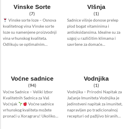
Vinske Sorte
VIšnja
(7)
(1)
Vinske sorte loze – Osnova
Sadnice višnje donose prelep
kvalitetnog vina Vinske sorte
plod bogat vitaminima i
loze su namenjene proizvodnji
antioksidansima. Idealne su za
vina vrhunskog kvaliteta.
uzgoj u različitim klimama i
Odlikuju se optimalnim…
savršene za domaće…
Voćne sadnice
Vodnjika
(94)
(1)
Voćne Sadnice – Veliki Izbor
Vodnjika – Prirodni Napitak za
Kvalitetnih Sadnica za Vaš
Jačanje Imuniteta Vodnjika je
Voćnjak
Voćne sadnice
jedinstveni napitak za imunitet,
vrhunskog kvaliteta možete
napravljen po tradicionalnoj
pronaći u Xoragraru! Ukoliko…
recepturi od pažljivo biranih…