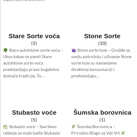
Stare Sorte voća
Stone Sorte
(5)
(10)
Stare autohtone sorte voća –
Stone sorte loze – Grožđe za
Ukus kakav se pamti Stare
svežu potrošnju i uživanje Stone
autohtone sorte voća
sorte loze su namenjene
predstavljaju pravo bogatstvo
direktnoj konzumaciji i
domaće tradicije. To…
predstavljaju…
Stubasto voće
Šumska borovnica
(5)
(1)
Stubasto voće – Savršeno
Šumska Borovnica –
rešenje za male bašte Stubasto
Prirodno Blago za Vaš Vrt