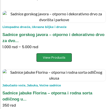
Listopadno drveće
,
Ukrasne biljke i drveće
Sadnice gorskog javora – otporno i dekorativno drvo
za dvo...
1.000
rsd
–
5.000
rsd
View Products
Jabučasto voće
,
Jabuka
,
Voćne sadnice
Sadnice jabuke Florina – otporna i rodna sorta
odličnog u...
350
rsd