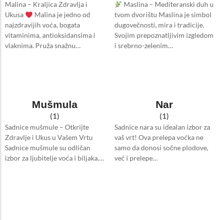
Malina – Kraljica Zdravlja i
Maslina – Mediteranski duh u
Ukusa
Malina je jedno od
tvom dvorištu Maslina je simbol
najzdravijih voća, bogata
dugovečnosti, mira i tradicije.
vitaminima, antioksidansima i
Svojim prepoznatljivim izgledom
vlaknima. Pruža snažnu…
i srebrno-zelenim…
Mušmula
Nar
(1)
(1)
Sadnice mušmule – Otkrijte
Sadnice nara su idealan izbor za
Zdravlje i Ukus u Vašem Vrtu
vaš vrt! Ova prelepa voćka ne
Sadnice mušmule su odličan
samo da donosi sočne plodove,
izbor za ljubitelje voća i biljaka.…
već i prelepe…