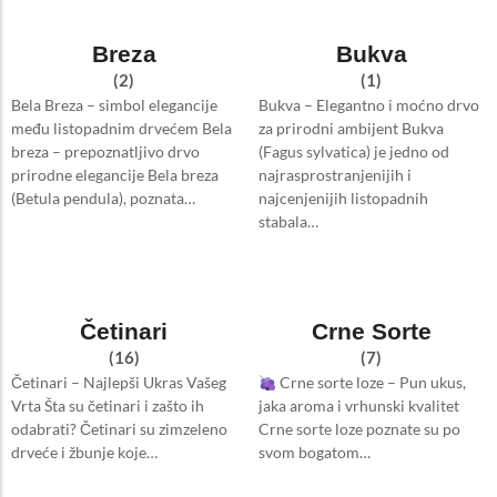
Breza
Bukva
(2)
(1)
Bela Breza – simbol elegancije
Bukva – Elegantno i moćno drvo
među listopadnim drvećem Bela
za prirodni ambijent Bukva
breza – prepoznatljivo drvo
(Fagus sylvatica) je jedno od
prirodne elegancije Bela breza
najrasprostranjenijih i
(Betula pendula), poznata…
najcenjenijih listopadnih
stabala…
Četinari
Crne Sorte
(16)
(7)
Četinari – Najlepši Ukras Vašeg
Crne sorte loze – Pun ukus,
Vrta Šta su četinari i zašto ih
jaka aroma i vrhunski kvalitet
odabrati? Četinari su zimzeleno
Crne sorte loze poznate su po
drveće i žbunje koje…
svom bogatom…