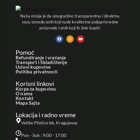
Naša misija je da omogućimo transparentnu i direktnu
vezu između onih koji nude kvalitetne poljoprivredne
proizvode i onih koji ih žele kupiti.
Pomoć
Refundiranje i vraćanje
Transport i Skladištenje
Uslovi kupovine
Politika privatnosti
Korisni linkovi
Korpa za kupovinu
O nama
Kontakt
Mapa Sajta
Lokacija i radno vreme
Velike Pčelice bb, Kragujevac
Pon - Sub : 9:00 - 17:00