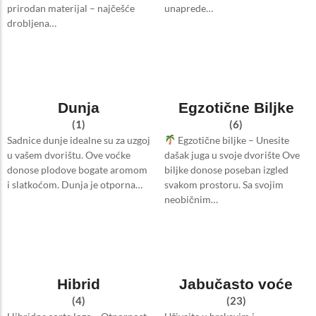
prirodan materijal – najčešće
unaprede…
drobljena…
Dunja
Egzotične Biljke
(1)
(6)
Sadnice dunje idealne su za uzgoj
Egzotične biljke – Unesite
u vašem dvorištu. Ove voćke
dašak juga u svoje dvorište Ove
donose plodove bogate aromom
biljke donose poseban izgled
i slatkoćom. Dunja je otporna…
svakom prostoru. Sa svojim
neobičnim…
Hibrid
Jabučasto voće
(4)
(23)