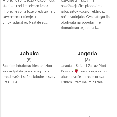
Hibridne sorte loze – Otpornost,
Uživajte u hrskavim i
stabilan rod i moderan izbor
osvežavajućim plodovima
Hibridne sorte loze predstavljaju
jabučastog voća direktno iz
savremeno rešenje u
naših voćnjaka. Ova kategorija
vinogradarstvu. Nastale su…
obuhvata najpopularnije
domaće sorte jabuka i…
Jabuka
Jagoda
(8)
(3)
Sadnice jabuke su idealan izbor
Jagoda – Sočan i Zdrav Plod
za sve ljubitelje voća koji žele
Prirode
Jagoda nije samo
imati sveže i sočne jabuke iz svog
ukusno voće – ona je prava
vrta. Ove…
riznica vitamina, minerala…