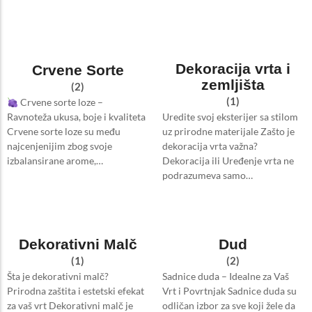
Dekoracija vrta i
Crvene Sorte
zemljišta
(2)
(1)
Crvene sorte loze –
Uredite svoj eksterijer sa stilom
Ravnoteža ukusa, boje i kvaliteta
uz prirodne materijale Zašto je
Crvene sorte loze su među
dekoracija vrta važna?
najcenjenijim zbog svoje
Dekoracija ili Uređenje vrta ne
izbalansirane arome,…
podrazumeva samo…
Dekorativni Malč
Dud
(1)
(2)
Šta je dekorativni malč?
Sadnice duda – Idealne za Vaš
Prirodna zaštita i estetski efekat
Vrt i Povrtnjak Sadnice duda su
za vaš vrt Dekorativni malč je
odličan izbor za sve koji žele da