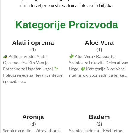
doći do željene vrste sadnica i ukrasnih biljaka.
Kategorije Proizvoda
Alati i oprema
Aloe Vera
(1)
(1)
Poljoprivredni Alati i
Aloe Vera - Kategorija
Oprema – Sve što Vam je
Sadnica za Lekovit i Dekorativan
Potrebno za Uspešan Uzgoj
Uzgoj
Kategorija Aloe Vera
Poljoprivreda zahteva kvalitetne
nudi širok izbor sadnica biljke…
i pouzdane…
Aronija
Badem
(1)
(2)
Sadnice aronije – Zdrav izbor za
Sadnice badema – Kvalitetne