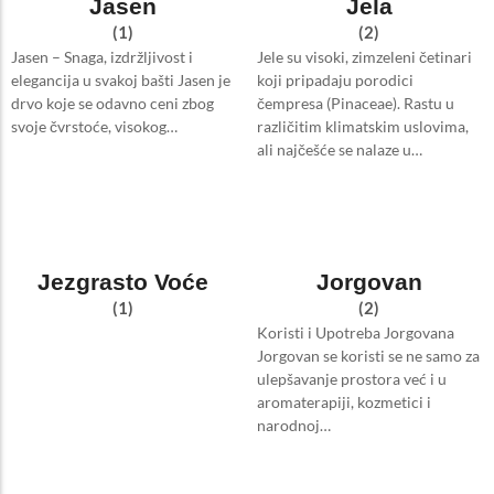
Jasen
Jela
(1)
(2)
Jasen – Snaga, izdržljivost i
Jele su visoki, zimzeleni četinari
elegancija u svakoj bašti Jasen je
koji pripadaju porodici
drvo koje se odavno ceni zbog
čempresa (Pinaceae). Rastu u
svoje čvrstoće, visokog…
različitim klimatskim uslovima,
ali najčešće se nalaze u…
Jezgrasto Voće
Jorgovan
(1)
(2)
Koristi i Upotreba Jorgovana
Jorgovan se koristi se ne samo za
ulepšavanje prostora već i u
aromaterapiji, kozmetici i
narodnoj…