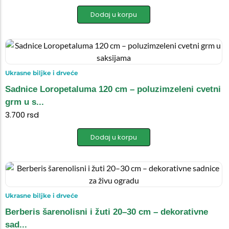
Dodaj u korpu
Ukrasne biljke i drveće
Sadnice Loropetaluma 120 cm – poluzimzeleni cvetni
grm u s...
3.700
rsd
Dodaj u korpu
Ukrasne biljke i drveće
Berberis šarenolisni i žuti 20–30 cm – dekorativne
sad...