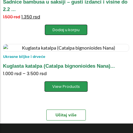
Sadnice bambusa u saksiji – gusti izdanci i visine do
2.2 ...
1.350
rsd
1.500
rsd
Dodaj u korpu
Ukrasne biljke i drveće
Kuglasta katalpa (Catalpa bignonioides Nana)...
1.000
rsd
–
3.500
rsd
View Products
Učitaj više