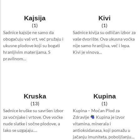
Kajsija
Kivi
(1)
(1)
Sadnice kajsije ne samo da
Sadnice kivija su odličan izbor za
obogaćuju vaš vrt, već pružaju i
vaše dvorište. Ova ukusna voćka
ukusne plodove koji su bogati
nije samo hranljiva, već i lepa.
hranljivim materijama. S
Kivi je vinova…
pravilnom…
Kruska
Kupina
(13)
(1)
Sadnice kruške su savršen izbor
Kupina – Moćan Plod za
za voćnjake i vrtove. Ove voćke
Zdravlje
Kupina je izvor
nude slatke i sočne plodove, a
vitamina, minerala i
lako se uzgajaju.…
antioksidanasa, koji pomažu u
jačanju imuniteta, poboljšanju…