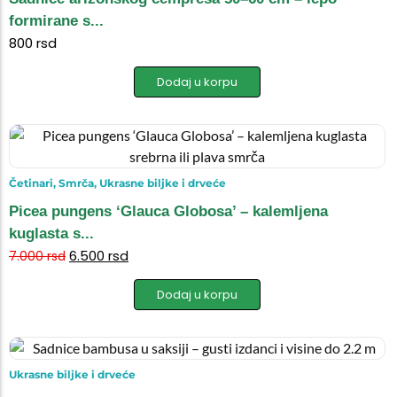
formirane s...
800
rsd
Dodaj u korpu
Četinari
,
Smrča
,
Ukrasne biljke i drveće
Picea pungens ‘Glauca Globosa’ – kalemljena
kuglasta s...
6.500
rsd
7.000
rsd
Dodaj u korpu
Ukrasne biljke i drveće