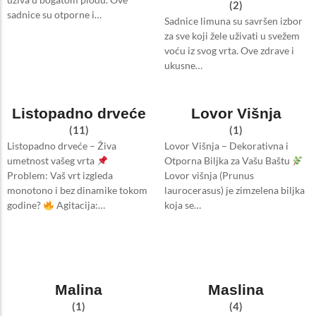
(2)
sadnice su otporne i…
Sadnice limuna su savršen izbor
za sve koji žele uživati u svežem
voću iz svog vrta. Ove zdrave i
ukusne…
Listopadno drveće
Lovor Višnja
(11)
(1)
Listopadno drveće – Živa
Lovor Višnja – Dekorativna i
umetnost vašeg vrta
Otporna Biljka za Vašu Baštu
Problem: Vaš vrt izgleda
Lovor višnja (Prunus
monotono i bez dinamike tokom
laurocerasus) je zimzelena biljka
godine?
Agitacija:…
koja se…
Malina
Maslina
(1)
(4)