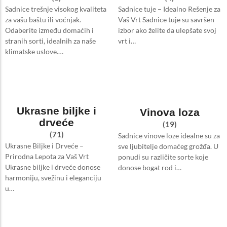
Sadnice trešnje visokog kvaliteta
Sadnice tuje – Idealno Rešenje za
za vašu baštu ili voćnjak.
Vaš Vrt Sadnice tuje su savršen
Odaberite između domaćih i
izbor ako želite da ulepšate svoj
stranih sorti, idealnih za naše
vrt i…
klimatske uslove.…
Ukrasne biljke i
Vinova loza
drveće
(19)
(71)
Sadnice vinove loze idealne su za
Ukrasne Biljke i Drveće –
sve ljubitelje domaćeg grožđa. U
Prirodna Lepota za Vaš Vrt
ponudi su različite sorte koje
Ukrasne biljke i drveće donose
donose bogat rod i…
harmoniju, svežinu i eleganciju
u…