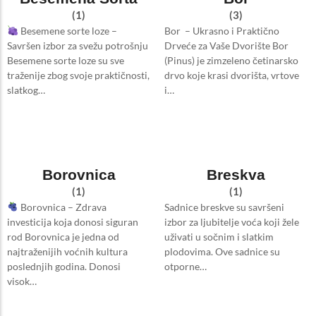
(1)
(3)
Besemene sorte loze –
Bor – Ukrasno i Praktično
Savršen izbor za svežu potrošnju
Drveće za Vaše Dvorište Bor
Besemene sorte loze su sve
(Pinus) je zimzeleno četinarsko
traženije zbog svoje praktičnosti,
drvo koje krasi dvorišta, vrtove
slatkog…
i…
Borovnica
Breskva
(1)
(1)
Borovnica – Zdrava
Sadnice breskve su savršeni
investicija koja donosi siguran
izbor za ljubitelje voća koji žele
rod Borovnica je jedna od
uživati u sočnim i slatkim
najtraženijih voćnih kultura
plodovima. Ove sadnice su
poslednjih godina. Donosi
otporne…
visok…