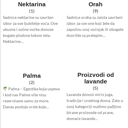
Nektarina
Orah
(1)
(9)
Sadnice nektarine su savršen
Sadnice oraha su zaista savršeni
izbor za sve ljubitelje voća. Ove
izbor za sve one koji žele da
ukusne i sočne voćke donose
započnu svoj voćnjak ili obogate
bogate plodove tokom leta.
dvorište sa prelepim…
Nektarine…
Proizvodi od
Palma
lavande
(2)
(5)
Palma – Egzotika koja uspeva
Lavanda donosi miris juga,
i kod nas Palme više nisu
tradicije i urednog doma. Zato u
rezervisane samo za more.
ovoj kategoriji nudimo pažljivo
Danas postoje vrste koje…
birane proizvode od prave,
domaće lavande…