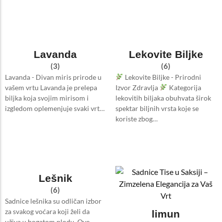
Lavanda
Lekovite Biljke
(3)
(6)
Lavanda - Divan miris prirode u
Lekovite Biljke - Prirodni
vašem vrtu Lavanda je prelepa
Izvor Zdravlja
Kategorija
biljka koja svojim mirisom i
lekovitih biljaka obuhvata širok
izgledom oplemenjuje svaki vrt…
spektar biljnih vrsta koje se
koriste zbog…
Lešnik
(6)
Sadnice lešnika su odličan izbor
za svakog voćara koji želi da
limun
uživa u bogatom plodu. Ove