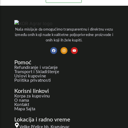
Naša misija je da omogućimo transparentnu i direktnu vezu
između onih koji nude kvalitetne poljoprivredne proizvode i
onih koji ih žele kupiti.
Pomoć
Refundiranje i vraćanje
Transport i Skladištenje
Uslovi kupovine
Politika privatnosti
Korisni linkovi
Korpa za kupovinu
O nama
Kontakt
Mapa Sajta
Lokacija i radno vreme
Velike Pčelice bb, Kragujevac