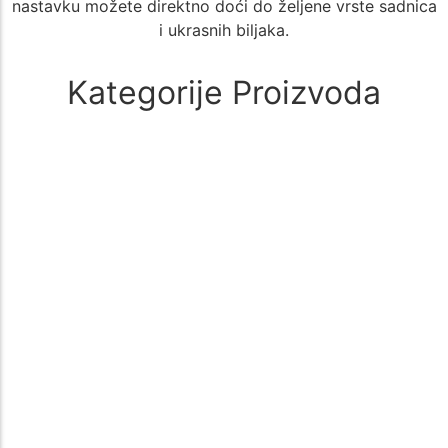
nastavku možete direktno doći do željene vrste sadnica
i ukrasnih biljaka.
Kategorije Proizvoda
Alati i oprema
(1)
🚜 Poljoprivredni Alati i Oprema – Sve što Vam je Potrebno za
Uspešan Uzgoj 🌱 Poljoprivreda zahteva kvalitetne i pouzdane…
Aloe Vera
(1)
🌵 Aloe Vera - Kategorija Sadnica za Lekovit i Dekorativan Uzgoj
🌵 Kategorija Aloe Vera nudi širok izbor sadnica biljke…
Aronija
(1)
Sadnice aronije – Zdrav izbor za vašu baštu Sadnice aronije su