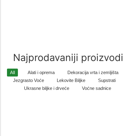
recepturi od pažljivo biranih…
Zimzelene biljke
(9)
Zimzelene biljke – Savršen Ukras za Vaš Vrt Zimzelene biljke su
idealan izbor za sve koji žele da njihovo dvorište…
Najprodavaniji proizvodi
All
Alati i oprema
Dekoracija vrta i zemljišta
Jezgrasto Voće
Lekovite Biljke
Supstrati
Ukrasne biljke i drveće
Voćne sadnice
Listopadno drveće
,
Ukrasne biljke i drveće
Sadnice gorskog javora – otporno i dekorativno drvo