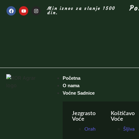
Po
Min iznos za slanje 1500
din.
Početna
O nama
Voćne Sadnice
Jezgrasto
Koštičavo
Voće
Voće
Orah
Šljiva