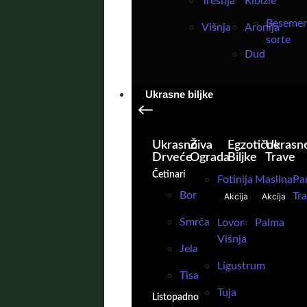
Trešnja
Ribizle
Beseme
Višnja
Aronija
sorte
Dud
Ukrasne biljke
Ukrasno
Živa
Egzotične
Ukrasn
Drveće
Ograda
Biljke
Trave
Četinari
Fotinija
Maslina
Pa
Bor
Tr
Akcija
Akcija
Smrča
Lovor
Palma
Višnja
Jela
Ligustrum
Tisa
Tuja
Listopadno