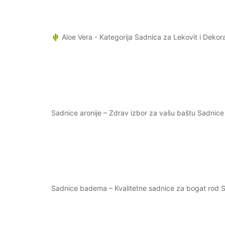
🌵 Aloe Vera - Kategorija Sadnica za Lekovit i Dekora
Sadnice aronije – Zdrav izbor za vašu baštu Sadnice a
Sadnice badema – Kvalitetne sadnice za bogat rod S