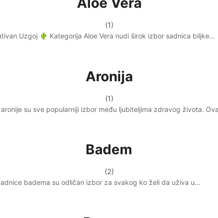
Aloe Vera
(1)
tivan Uzgoj 🌵 Kategorija Aloe Vera nudi širok izbor sadnica biljke…
Aronija
(1)
ronije su sve popularniji izbor među ljubiteljima zdravog života. Ova
Badem
(2)
adnice badema su odličan izbor za svakog ko želi da uživa u…