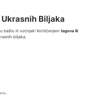
 Ukrasnih Biljaka
u baštu ili voćnjak! Korišćenjem
tagova ili
asnih biljaka.
zdane…