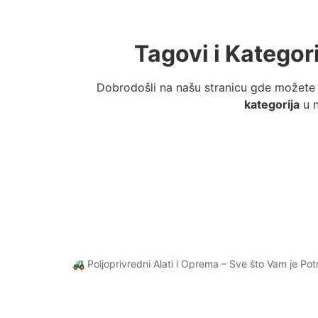
Tagovi i Kategor
Dobrodošli na našu stranicu gde možete 
kategorija
u n
🚜 Poljoprivredni Alati i Oprema – Sve što Vam je P