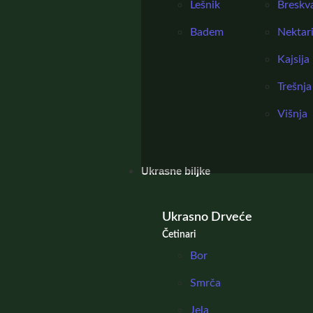
Lešnik
Breskv
Badem
Nektar
Kajsija
Trešnja
Višnja
Ukrasne biljke
Ukrasno Drveće
Četinari
Bor
Smrča
Jela