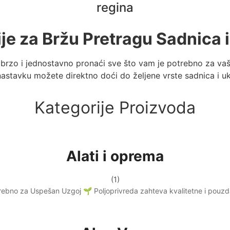
regina
ije za Bržu Pretragu Sadnica i
brzo i jednostavno pronaći sve što vam je potrebno za vaš
astavku možete direktno doći do željene vrste sadnica i ukr
Kategorije Proizvoda
Alati i oprema
(1)
otrebno za Uspešan Uzgoj 🌱 Poljoprivreda zahteva kvalitetne i pou