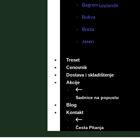
Bagrem
Leylandii
Bukva
Breza
Jasen
Treset
Cenovnik
Dostava i skladištenje
Akcije
Sadnice na popustu
Blog
Kontakt
Česta Pitanja