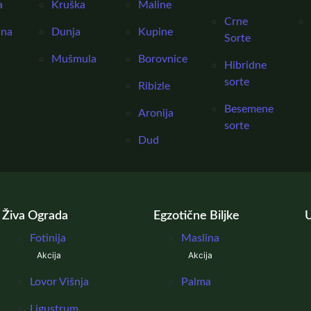
a
Kruška
Maline
Crne
ina
Dunja
Kupine
Sorte
Mušmula
Borovnice
Hibridne
sorte
Ribizle
Besemene
Aronija
sorte
Dud
Živa Ograda
Egzotične Biljke
U
Fotinija
Maslina
Akcija
Akcija
Lovor Višnja
Palma
Ligustrum