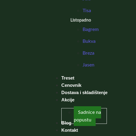
Tisa
Listopadno
Bagrem
Bukva
Breza
Jasen
Treset
Cenovnik
Dostava i skladištenje
Akcije
Sadnice na
popustu
Blog
Kontakt