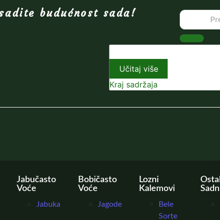
sadite budućnost sada!
Učitaj više
Kraj sadržaja
Jabučasto
Bobičasto
Lozni
Osta
Voće
Voće
Kalemovi
Sadn
Jabuka
Jagode
Bele
Sorte