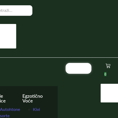
Pozovi
0
le
Egzotično
ice
Voće
Autohtone
Kivi
sorte