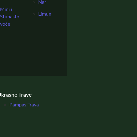
Nar
Mini i
Limun
Stubasto
voće
krasne Trave
Pampas Trava