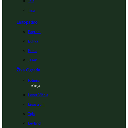
Jela
Tisa
Listopadno
Bagrem
Bukva
Breza
Jasen
Živa Ograda
Fotinija
Akcija
Lovor Višnja
Ligustrum
Tuja
Leylandii