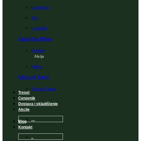
Ligustrum
Tuja
Leylandii
Egzotične Biljke
Maslina
Akcija
Palma
Ukrasne Trave
Pampas Trava
Treset
Cenovnik
Dostava i skladištenje
Akcije
Blog
Sadnice na popustu
Kontakt
Česta Pitanja