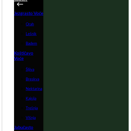
Jezgrasto Voće
Orah
Lešnik
Badem
Koštičavo
Voće
Šljiva
Breskva
Nektarina
Kajsija
Trešnja
Višnja
Jabučasto