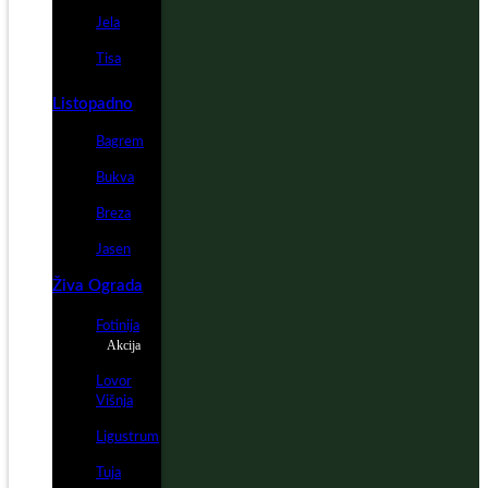
Jela
Tisa
Listopadno
Bagrem
Bukva
Breza
Jasen
Živa Ograda
Fotinija
Akcija
Lovor
Višnja
Ligustrum
Tuja