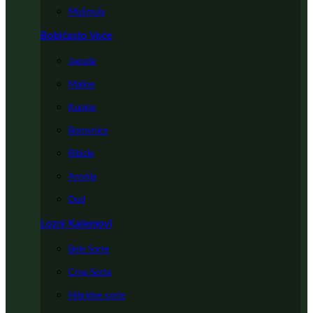
Mušmula
Bobičasto Voće
Jagode
Maline
Kupine
Borovnice
Ribizle
Aronija
Dud
Lozni Kalemovi
Bele Sorte
Crne Sorte
Hibridne sorte