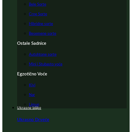
Bele Sorte
Crne Sorte
Hibridne sorte
Besemene sorte
Ostale Sadnice
Autohtone sorte
Mini i Stubasto voće
Egzotično Voće
Kivi
Nar
Limun
Ukrasne biljke
Ukrasno Drveće