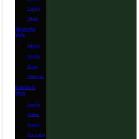
Trešnja
Višnja
Jabučasto
Voće
Jabuka
Kruška
Dunja
Mušmula
Bobičasto
Voće
Jagode
Maline
Kupine
Borovnice