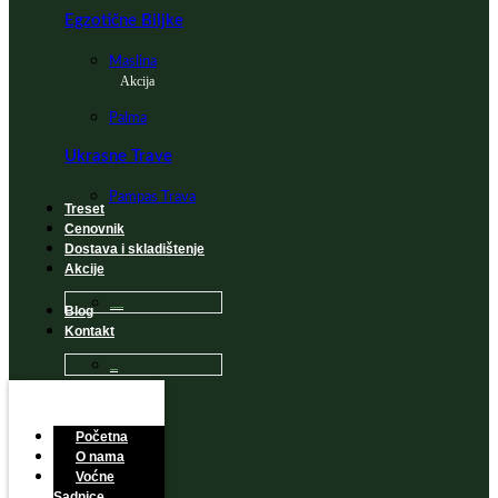
Egzotične Biljke
Maslina
Akcija
Palma
Ukrasne Trave
Pampas Trava
Treset
Cenovnik
Dostava i skladištenje
Akcije
Blog
Sadnice na popustu
Kontakt
Česta Pitanja
Početna
O nama
Voćne
Sadnice