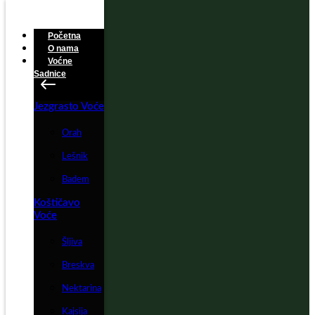
Početna
O nama
Voćne
Sadnice
Jezgrasto Voće
Orah
Lešnik
Badem
Koštičavo
Voće
Šljiva
Breskva
Nektarina
Kajsija