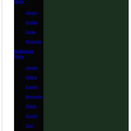
Voće
Jabuka
Kruška
Dunja
Mušmula
Bobičasto
Voće
Jagode
Maline
Kupine
Borovnice
Ribizle
Aronija
Dud