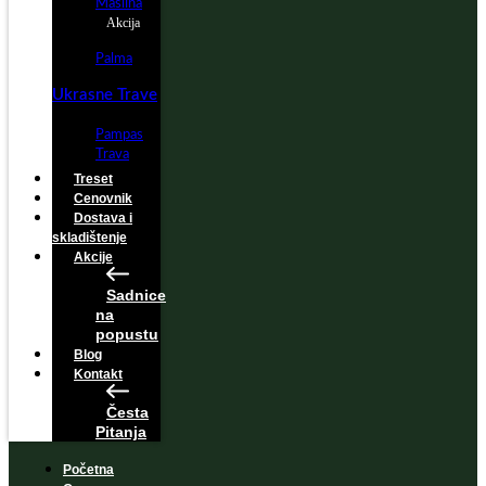
Maslina
Akcija
Palma
Ukrasne Trave
Pampas
Trava
Treset
Cenovnik
Dostava i
skladištenje
Akcije
Sadnice
na
popustu
Blog
Kontakt
Česta
Pitanja
Početna