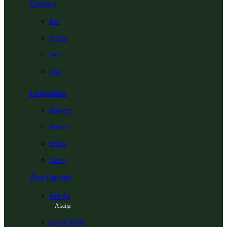
Četinari
Bor
Smrča
Jela
Tisa
Listopadno
Bagrem
Bukva
Breza
Jasen
Živa Ograda
Fotinija
Akcija
Lovor Višnja