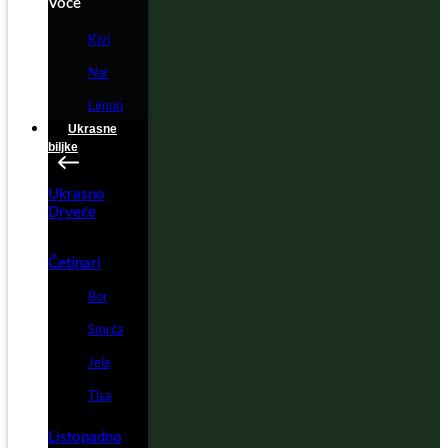
Voće
Kivi
Nar
Limun
Ukrasne
biljke
Ukrasno
Drveće
Četinari
Bor
Smrča
Jela
Tisa
Listopadno