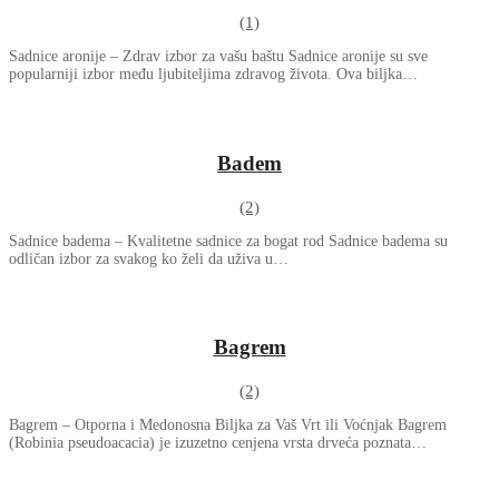
(1)
Sadnice aronije – Zdrav izbor za vašu baštu Sadnice aronije su sve
popularniji izbor među ljubiteljima zdravog života. Ova biljka…
Badem
(2)
Sadnice badema – Kvalitetne sadnice za bogat rod Sadnice badema su
odličan izbor za svakog ko želi da uživa u…
Bagrem
(2)
Bagrem – Otporna i Medonosna Biljka za Vaš Vrt ili Voćnjak Bagrem
(Robinia pseudoacacia) je izuzetno cenjena vrsta drveća poznata…