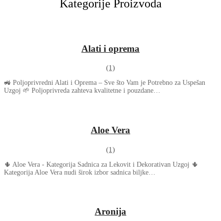
Kategorije Proizvoda
Alati i oprema
(1)
🚜 Poljoprivredni Alati i Oprema – Sve što Vam je Potrebno za Uspešan
Uzgoj 🌱 Poljoprivreda zahteva kvalitetne i pouzdane…
Aloe Vera
(1)
🌵 Aloe Vera - Kategorija Sadnica za Lekovit i Dekorativan Uzgoj 🌵
Kategorija Aloe Vera nudi širok izbor sadnica biljke…
Aronija