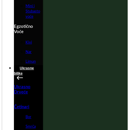
Mini i
Stubasto
voće
Egzotično
Voće
Kivi
Nar
Limun
Ukrasne
biljke
Ukrasno
Drveće
Četinari
Bor
Smrča