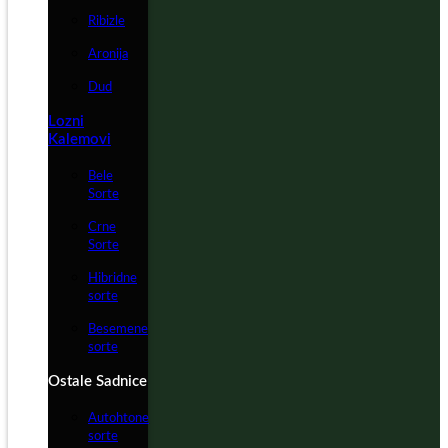
Ribizle
Aronija
Dud
Lozni
Kalemovi
Bele
Sorte
Crne
Sorte
Hibridne
sorte
Besemene
sorte
Ostale Sadnice
Autohtone
sorte