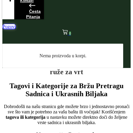
Kontakt
Česta
Pitanja
Pozovi
0
Nema proizvoda u korpi.
ruže za vrt
Tagovi i Kategorije za Bržu Pretragu
Sadnica i Ukrasnih Biljaka
Dobrodošli na našu stranicu gde možete brzo i jednostavno pronaći
sve što vam je potrebno za vašu baštu ili voćnjak! Korišćenjem
tagova ili kategorija
u nastavku možete direktno doći do željene
vrste sadnica i ukrasnih biljaka.