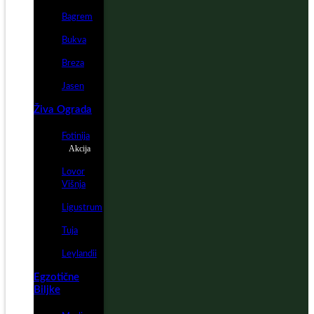
Bagrem
Bukva
Breza
Jasen
Živa Ograda
Fotinija
Akcija
Lovor
Višnja
Ligustrum
Tuja
Leylandii
Egzotične
Biljke