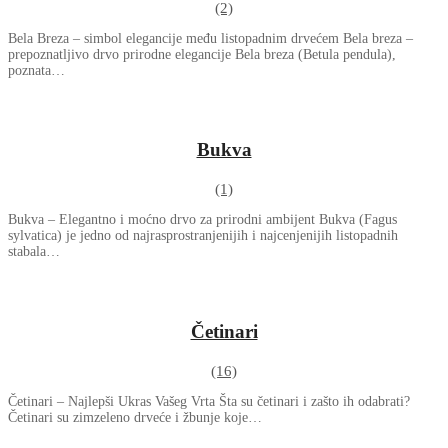
(2)
Bela Breza – simbol elegancije među listopadnim drvećem Bela breza –
prepoznatljivo drvo prirodne elegancije Bela breza (Betula pendula),
poznata…
Bukva
(1)
Bukva – Elegantno i moćno drvo za prirodni ambijent Bukva (Fagus
sylvatica) je jedno od najrasprostranjenijih i najcenjenijih listopadnih
stabala…
Četinari
(16)
Četinari – Najlepši Ukras Vašeg Vrta Šta su četinari i zašto ih odabrati?
Četinari su zimzeleno drveće i žbunje koje…