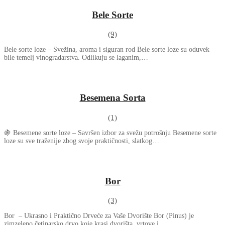
Bele Sorte
(9)
Bele sorte loze – Svežina, aroma i siguran rod Bele sorte loze su oduvek
bile temelj vinogradarstva. Odlikuju se laganim,…
Besemena Sorta
(1)
🍇 Besemene sorte loze – Savršen izbor za svežu potrošnju Besemene sorte
loze su sve traženije zbog svoje praktičnosti, slatkog…
Bor
(3)
Bor – Ukrasno i Praktično Drveće za Vaše Dvorište Bor (Pinus) je
zimzeleno četinarsko drvo koje krasi dvorišta, vrtove i…