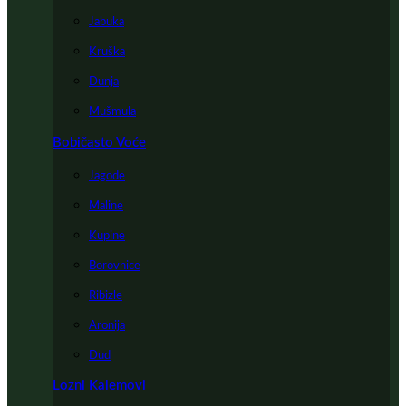
Jabuka
Kruška
Dunja
Mušmula
Bobičasto Voće
Jagode
Maline
Kupine
Borovnice
Ribizle
Aronija
Dud
Lozni Kalemovi