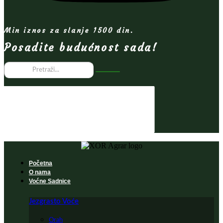
Min iznos za slanje 1500 din.
Posadite budućnost sada!
Početna
O nama
Voćne Sadnice
Jezgrasto Voće
Orah