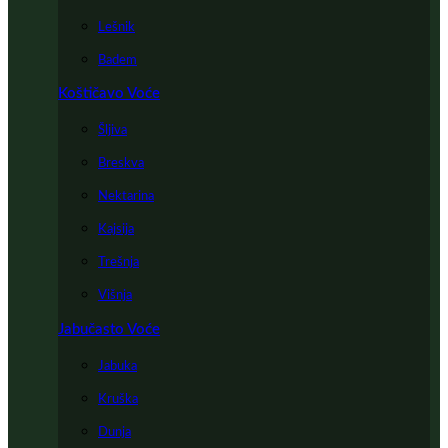
Lešnik
Badem
Koštičavo Voće
Šljiva
Breskva
Nektarina
Kajsija
Trešnja
Višnja
Jabučasto Voće
Jabuka
Kruška
Dunja