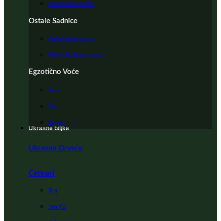
Besemene sorte
Ostale Sadnice
Autohtone sorte
Mini i Stubasto voće
Egzotično Voće
Kivi
Nar
Limun
Ukrasne biljke
Ukrasno Drveće
Četinari
Bor
Smrča