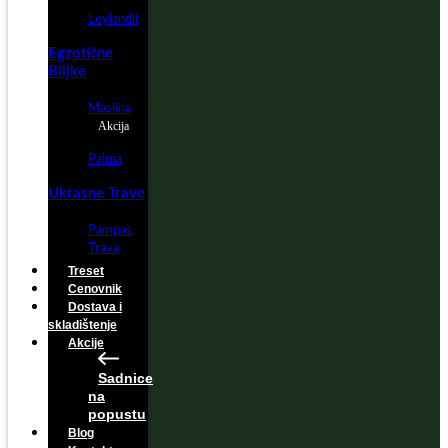
Leylandii
Egzotične
Biljke
Maslina
Akcija
Palma
Ukrasne Trave
Pampas
Trava
Treset
Cenovnik
Dostava i
skladištenje
Akcije
Sadnice
na
popustu
Blog