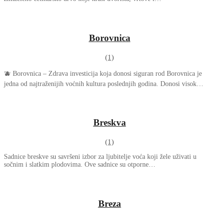
Borovnica
(1)
🫐 Borovnica – Zdrava investicija koja donosi siguran rod Borovnica je
jedna od najtraženijih voćnih kultura poslednjih godina. Donosi visok…
Breskva
(1)
Sadnice breskve su savršeni izbor za ljubitelje voća koji žele uživati u
sočnim i slatkim plodovima. Ove sadnice su otporne…
Breza