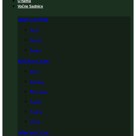
O nama
Voćne Sadnice
Jezgrasto Voće
Orah
Lešnik
Badem
Koštičavo Voće
Šljiva
Breskva
Nektarina
Kajsija
Trešnja
Višnja
Jabučasto Voće