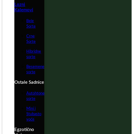
Lozni
Kalemovi
Bele
Sorte
Crne
Sorte
Hibridne
sorte
Besemene
sorte
Ostale Sadnice
Autohtone
sorte
Mini i
Stubasto
voće
Egzotično