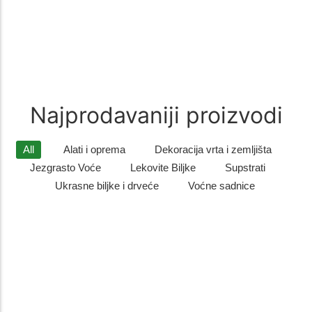
Zimzelene biljke
(9)
Zimzelene biljke – Savršen Ukras za Vaš Vrt Zimzelene biljke su
idealan izbor za sve koji žele da njihovo dvorište…
Najprodavaniji proizvodi
All
Alati i oprema
Dekoracija vrta i zemljišta
Jezgrasto Voće
Lekovite Biljke
Supstrati
Ukrasne biljke i drveće
Voćne sadnice
Listopadno drveće
,
Ukrasne biljke i drveće
Sadnice gorskog javora – otporno i dekorativno drvo
za dvo...