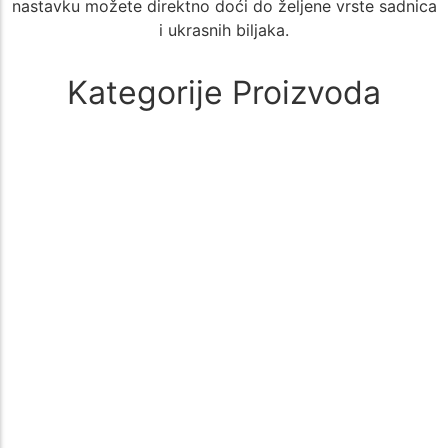
nastavku možete direktno doći do željene vrste sadnica
i ukrasnih biljaka.
Kategorije Proizvoda
Alati i oprema
(1)
🚜 Poljoprivredni Alati i Oprema – Sve što Vam je Potrebno za
Uspešan Uzgoj 🌱 Poljoprivreda zahteva kvalitetne i pouzdane…
Aloe Vera
(1)
🌵 Aloe Vera - Kategorija Sadnica za Lekovit i Dekorativan Uzgoj
🌵 Kategorija Aloe Vera nudi širok izbor sadnica biljke…
Aronija
(1)
Sadnice aronije – Zdrav izbor za vašu baštu Sadnice aronije su