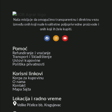
Naša misija je da omogućimo transparentnu i direktnu vezu
između onih koji nude kvalitetne poljoprivredne proizvode i
onih koji ih žele kupiti.
Pomoć
Refundiranje i vraćanje
Transport i Skladištenje
Uslovi kupovine
Politika privatnosti
Korisni linkovi
Korpa za kupovinu
O nama
Kontakt
Mapa Sajta
Lokacija i radno vreme
Velike Pčelice bb, Kragujevac