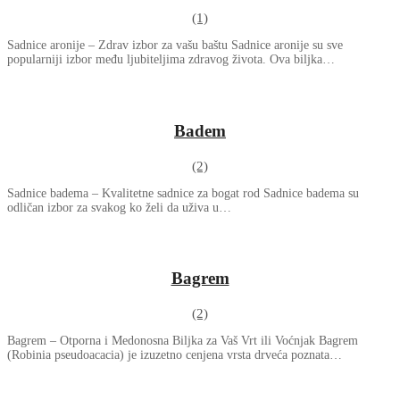
(1)
Sadnice aronije – Zdrav izbor za vašu baštu Sadnice aronije su sve
popularniji izbor među ljubiteljima zdravog života. Ova biljka…
Badem
(2)
Sadnice badema – Kvalitetne sadnice za bogat rod Sadnice badema su
odličan izbor za svakog ko želi da uživa u…
Bagrem
(2)
Bagrem – Otporna i Medonosna Biljka za Vaš Vrt ili Voćnjak Bagrem
(Robinia pseudoacacia) je izuzetno cenjena vrsta drveća poznata…