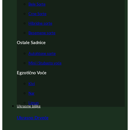
Bele Sorte
Crne Sorte
Hibridne sorte
Besemene sorte
Ostale Sadnice
Autohtone sorte
Mini i Stubasto voće
Egzotično Voće
Kivi
Nar
Limun
Ukrasne biljke
Ukrasno Drveće