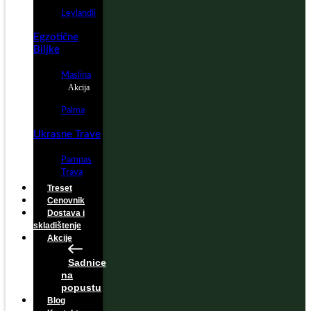
Leylandii
Egzotične
Biljke
Maslina
Akcija
Palma
Ukrasne Trave
Pampas
Trava
Treset
Cenovnik
Dostava i
skladištenje
Akcije
Sadnice
na
popustu
Blog