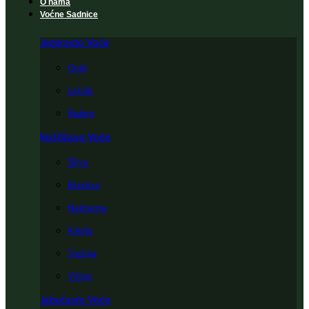
O nama
Voćne Sadnice
Jezgrasto Voće
Orah
Lešnik
Badem
Koštičavo Voće
Šljiva
Breskva
Nektarina
Kajsija
Trešnja
Višnja
Jabučasto Voće