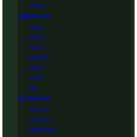
Mušmula
Bobičasto Voće
Jagode
Maline
Kupine
Borovnice
Ribizle
Aronija
Dud
Lozni Kalemovi
Bele Sorte
Crne Sorte
Hibridne sorte