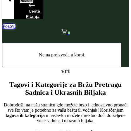
Kontakt
Česta
Pitanja
Pozovi
0
Nema proizvoda u korpi.
vrt
Tagovi i Kategorije za Bržu Pretragu
Sadnica i Ukrasnih Biljaka
Dobrodošli na našu stranicu gde možete brzo i jednostavno pronaći
sve što vam je potrebno za vašu baštu ili voćnjak! Korišćenjem
tagova ili kategorija
u nastavku možete direktno doći do željene
vrste sadnica i ukrasnih biljaka.