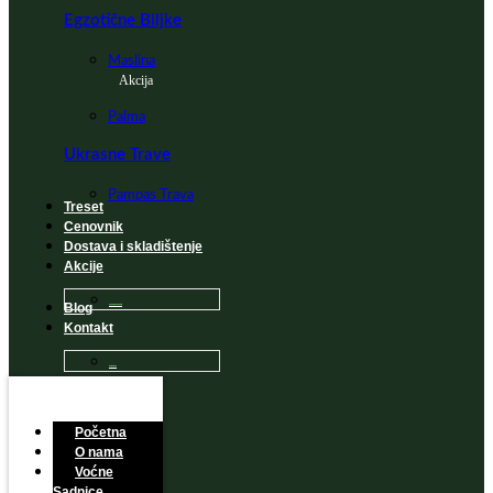
Egzotične Biljke
Maslina
Akcija
Palma
Ukrasne Trave
Pampas Trava
Treset
Cenovnik
Dostava i skladištenje
Akcije
Blog
Sadnice na popustu
Kontakt
Česta Pitanja
Početna
O nama
Voćne
Sadnice