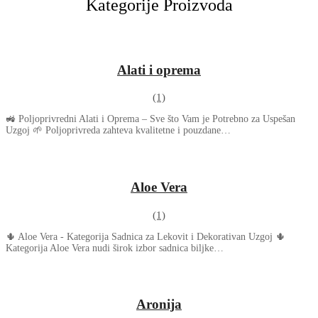
Kategorije Proizvoda
Alati i oprema
(1)
🚜 Poljoprivredni Alati i Oprema – Sve što Vam je Potrebno za Uspešan
Uzgoj 🌱 Poljoprivreda zahteva kvalitetne i pouzdane…
Aloe Vera
(1)
🌵 Aloe Vera - Kategorija Sadnica za Lekovit i Dekorativan Uzgoj 🌵
Kategorija Aloe Vera nudi širok izbor sadnica biljke…
Aronija