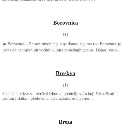
Borovnica
(1)
🫐 Borovnica – Zdrava investicija koja donosi siguran rod Borovnica je
jedna od najtraženijih voćnih kultura poslednjih godina. Donosi visok…
Breskva
(1)
Sadnice breskve su savršeni izbor za ljubitelje voća koji žele uživati u
sočnim i slatkim plodovima. Ove sadnice su otporne…
Breza