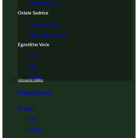
Besemene sorte
Ostale Sadnice
Autohtone sorte
Mini i Stubasto voće
Egzotično Voće
Kivi
Nar
Limun
Ukrasne biljke
Ukrasno Drveće
Četinari
Bor
Smrča