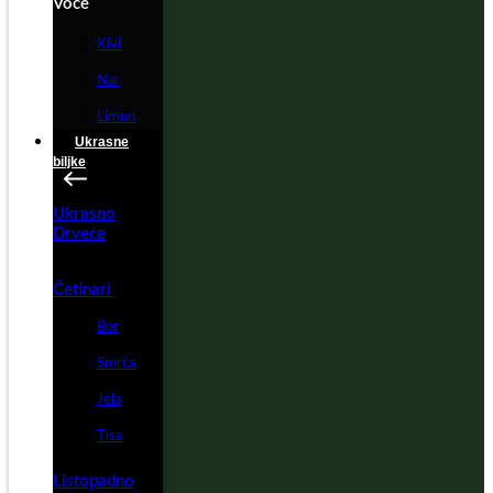
Voće
Kivi
Nar
Limun
Ukrasne
biljke
Ukrasno
Drveće
Četinari
Bor
Smrča
Jela
Tisa
Listopadno