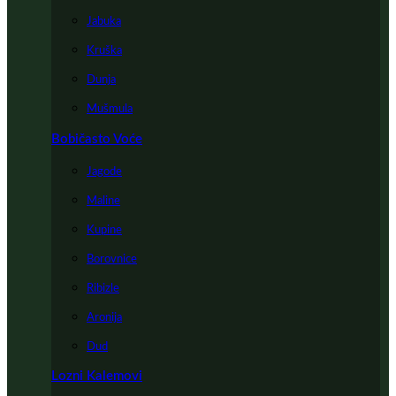
Jabuka
Kruška
Dunja
Mušmula
Bobičasto Voće
Jagode
Maline
Kupine
Borovnice
Ribizle
Aronija
Dud
Lozni Kalemovi