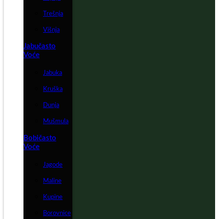
Trešnja
Višnja
Jabučasto
Voće
Jabuka
Kruška
Dunja
Mušmula
Bobičasto
Voće
Jagode
Maline
Kupine
Borovnice