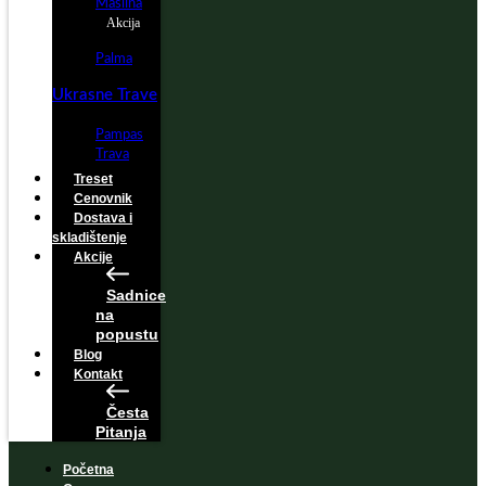
Maslina
Akcija
Palma
Ukrasne Trave
Pampas
Trava
Treset
Cenovnik
Dostava i
skladištenje
Akcije
Sadnice
na
popustu
Blog
Kontakt
Česta
Pitanja
Početna