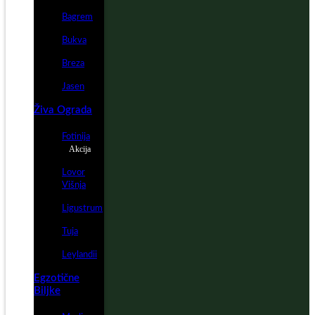
Bagrem
Bukva
Breza
Jasen
Živa Ograda
Fotinija
Akcija
Lovor
Višnja
Ligustrum
Tuja
Leylandii
Egzotične
Biljke