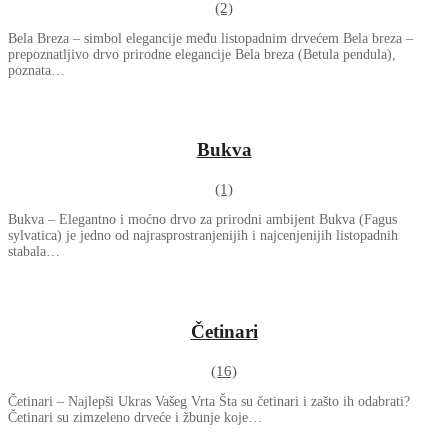
(2)
Bela Breza – simbol elegancije među listopadnim drvećem Bela breza –
prepoznatljivo drvo prirodne elegancije Bela breza (Betula pendula),
poznata…
Bukva
(1)
Bukva – Elegantno i moćno drvo za prirodni ambijent Bukva (Fagus
sylvatica) je jedno od najrasprostranjenijih i najcenjenijih listopadnih
stabala…
Četinari
(16)
Četinari – Najlepši Ukras Vašeg Vrta Šta su četinari i zašto ih odabrati?
Četinari su zimzeleno drveće i žbunje koje…