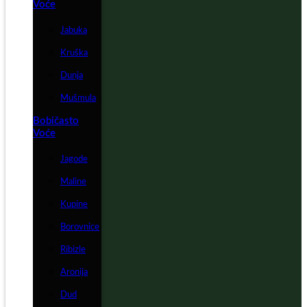
Voće
Jabuka
Kruška
Dunja
Mušmula
Bobičasto
Voće
Jagode
Maline
Kupine
Borovnice
Ribizle
Aronija
Dud