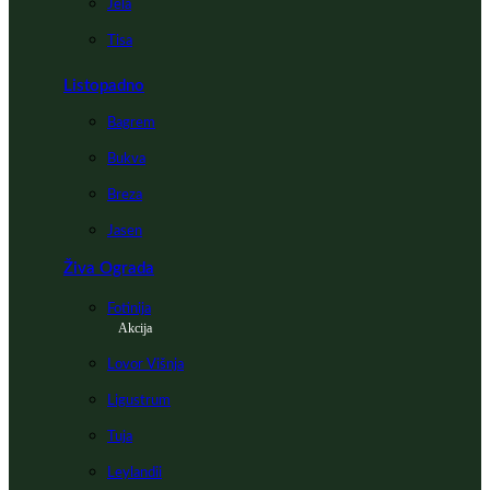
Jela
Tisa
Listopadno
Bagrem
Bukva
Breza
Jasen
Živa Ograda
Fotinija
Akcija
Lovor Višnja
Ligustrum
Tuja
Leylandii