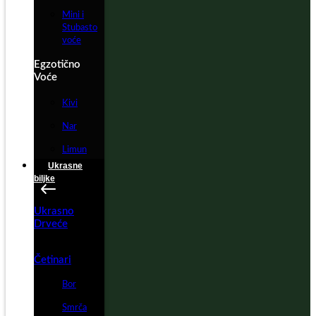
Mini i
Stubasto
voće
Egzotično
Voće
Kivi
Nar
Limun
Ukrasne
biljke
Ukrasno
Drveće
Četinari
Bor
Smrča