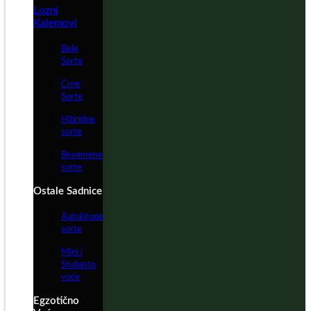
Lozni
Kalemovi
Bele
Sorte
Crne
Sorte
Hibridne
sorte
Besemene
sorte
Ostale Sadnice
Autohtone
sorte
Mini i
Stubasto
voće
Egzotično