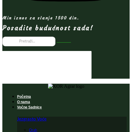
Min iznos za slanje 1500 din.
Posadite budućnost sada!
Početna
O nama
Voćne Sadnice
Jezgrasto Voće
Orah