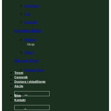
Ligustrum
Tuja
Leylandii
Egzotične Biljke
Maslina
Akcija
Palma
Ukrasne Trave
Pampas Trava
Treset
Cenovnik
Dostava i skladištenje
Akcije
Blog
Sadnice na popustu
Kontakt
Česta Pitanja