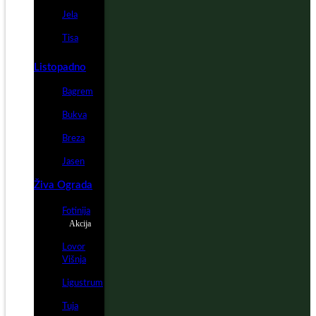
Jela
Tisa
Listopadno
Bagrem
Bukva
Breza
Jasen
Živa Ograda
Fotinija
Akcija
Lovor
Višnja
Ligustrum
Tuja