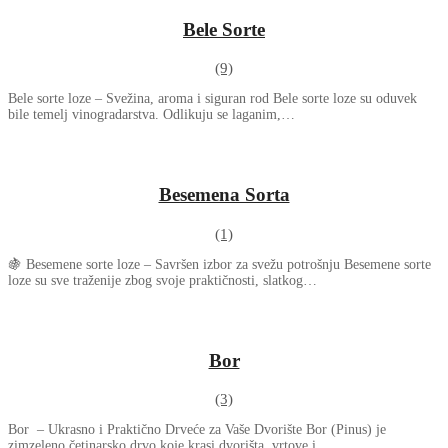
Bele Sorte
(9)
Bele sorte loze – Svežina, aroma i siguran rod Bele sorte loze su oduvek
bile temelj vinogradarstva. Odlikuju se laganim,…
Besemena Sorta
(1)
🍇 Besemene sorte loze – Savršen izbor za svežu potrošnju Besemene sorte
loze su sve traženije zbog svoje praktičnosti, slatkog…
Bor
(3)
Bor – Ukrasno i Praktično Drveće za Vaše Dvorište Bor (Pinus) je
zimzeleno četinarsko drvo koje krasi dvorišta, vrtove i…