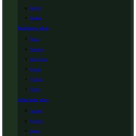
Lešnik
Badem
Koštičavo Voće
Šljiva
Breskva
Nektarina
Kajsija
Trešnja
Višnja
Jabučasto Voće
Jabuka
Kruška
Dunja