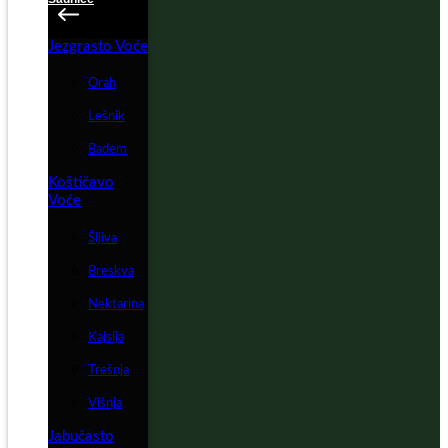
Jezgrasto Voće
Orah
Lešnik
Badem
Koštičavo
Voće
Šljiva
Breskva
Nektarina
Kajsija
Trešnja
Višnja
Jabučasto