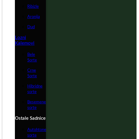
Ribizle
Aronija
Dud
Lozni
Kalemovi
Bele
Sorte
Crne
Sorte
Hibridne
sorte
Besemene
sorte
Ostale Sadnice
Autohtone
sorte