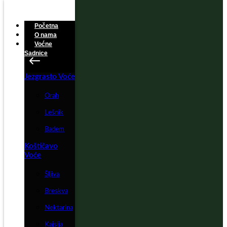
Početna
O nama
Voćne
Sadnice
Jezgrasto Voće
Orah
Lešnik
Badem
Koštičavo
Voće
Šljiva
Breskva
Nektarina
Kajsija