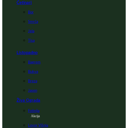
Četinari
Bor
Smrča
Jela
Tisa
Listopadno
Bagrem
Bukva
Breza
Jasen
Živa Ograda
Fotinija
Akcija
Lovor Višnja