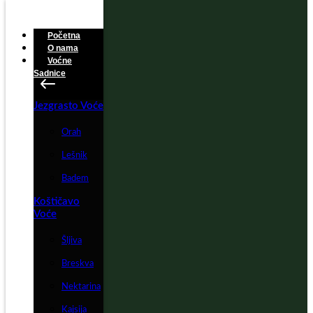
Početna
O nama
Voćne
Sadnice
Jezgrasto Voće
Orah
Lešnik
Badem
Koštičavo
Voće
Šljiva
Breskva
Nektarina
Kajsija