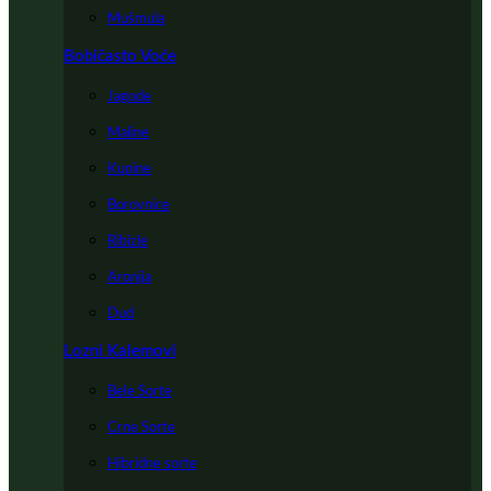
Mušmula
Bobičasto Voće
Jagode
Maline
Kupine
Borovnice
Ribizle
Aronija
Dud
Lozni Kalemovi
Bele Sorte
Crne Sorte
Hibridne sorte