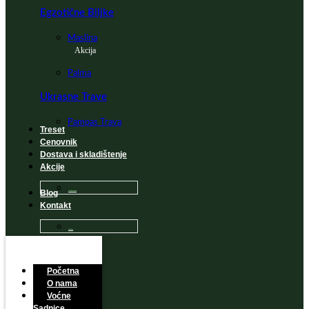
Egzotične Biljke
Maslina
Akcija
Palma
Ukrasne Trave
Pampas Trava
Treset
Cenovnik
Dostava i skladištenje
Akcije
Blog
Sadnice na popustu
Kontakt
Česta Pitanja
Početna
O nama
Voćne
Sadnice