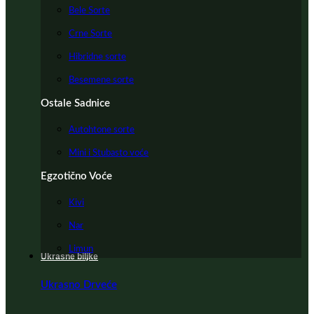
Bele Sorte
Crne Sorte
Hibridne sorte
Besemene sorte
Ostale Sadnice
Autohtone sorte
Mini i Stubasto voće
Egzotično Voće
Kivi
Nar
Limun
Ukrasne biljke
Ukrasno Drveće