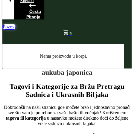
Kontakt
Česta
Pitanja
Pozovi
0
Nema proizvoda u korpi.
aukuba japonica
Tagovi i Kategorije za Bržu Pretragu
Sadnica i Ukrasnih Biljaka
Dobrodošli na našu stranicu gde možete brzo i jednostavno pronaći
sve što vam je potrebno za vašu baštu ili voćnjak! Korišćenjem
tagova ili kategorija
u nastavku možete direktno doći do željene
vrste sadnica i ukrasnih biljaka.