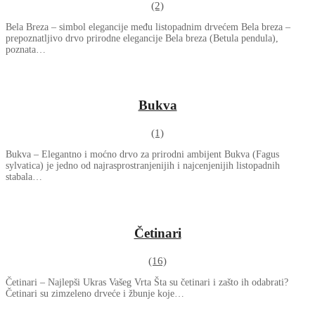
(2)
Bela Breza – simbol elegancije među listopadnim drvećem Bela breza –
prepoznatljivo drvo prirodne elegancije Bela breza (Betula pendula),
poznata…
Bukva
(1)
Bukva – Elegantno i moćno drvo za prirodni ambijent Bukva (Fagus
sylvatica) je jedno od najrasprostranjenijih i najcenjenijih listopadnih
stabala…
Četinari
(16)
Četinari – Najlepši Ukras Vašeg Vrta Šta su četinari i zašto ih odabrati?
Četinari su zimzeleno drveće i žbunje koje…