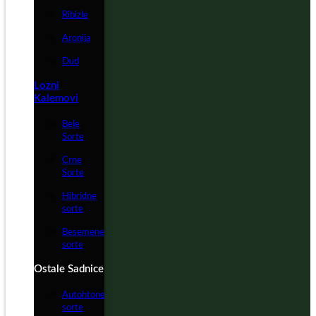
Ribizle
Aronija
Dud
Lozni
Kalemovi
Bele
Sorte
Crne
Sorte
Hibridne
sorte
Besemene
sorte
Ostale Sadnice
Autohtone
sorte