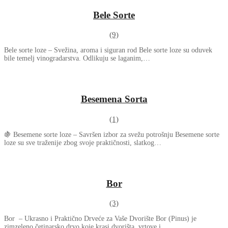
Bele Sorte
(9)
Bele sorte loze – Svežina, aroma i siguran rod Bele sorte loze su oduvek
bile temelj vinogradarstva. Odlikuju se laganim,…
Besemena Sorta
(1)
🍇 Besemene sorte loze – Savršen izbor za svežu potrošnju Besemene sorte
loze su sve traženije zbog svoje praktičnosti, slatkog…
Bor
(3)
Bor – Ukrasno i Praktično Drveće za Vaše Dvorište Bor (Pinus) je
zimzeleno četinarsko drvo koje krasi dvorišta, vrtove i…