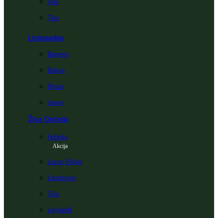
Jela
Tisa
Listopadno
Bagrem
Bukva
Breza
Jasen
Živa Ograda
Fotinija
Akcija
Lovor Višnja
Ligustrum
Tuja
Leylandii