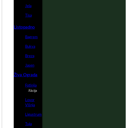
Jela
Tisa
Listopadno
Bagrem
Bukva
Breza
Jasen
Živa Ograda
Fotinija
Akcija
Lovor
Višnja
Ligustrum
Tuja