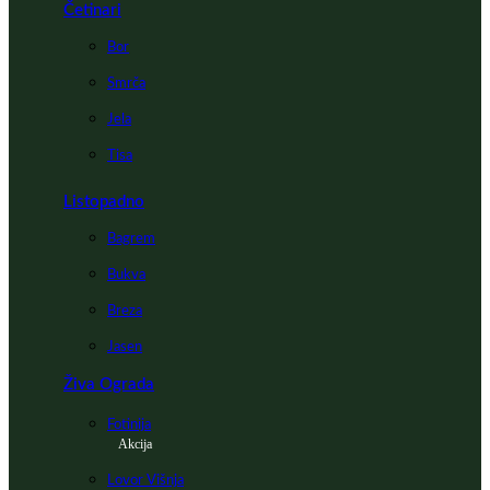
Četinari
Bor
Smrča
Jela
Tisa
Listopadno
Bagrem
Bukva
Breza
Jasen
Živa Ograda
Fotinija
Akcija
Lovor Višnja