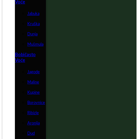
Voće
Jabuka
Kruška
Dunja
Mušmula
Bobičasto
Voće
Jagode
Maline
Kupine
Borovnice
Ribizle
Aronija
Dud