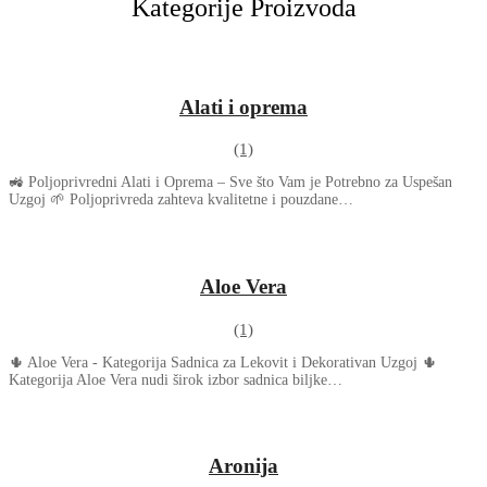
Kategorije Proizvoda
Alati i oprema
(1)
🚜 Poljoprivredni Alati i Oprema – Sve što Vam je Potrebno za Uspešan
Uzgoj 🌱 Poljoprivreda zahteva kvalitetne i pouzdane…
Aloe Vera
(1)
🌵 Aloe Vera - Kategorija Sadnica za Lekovit i Dekorativan Uzgoj 🌵
Kategorija Aloe Vera nudi širok izbor sadnica biljke…
Aronija