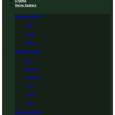
O nama
Voćne Sadnice
Jezgrasto Voće
Orah
Lešnik
Badem
Koštičavo Voće
Šljiva
Breskva
Nektarina
Kajsija
Trešnja
Višnja
Jabučasto Voće