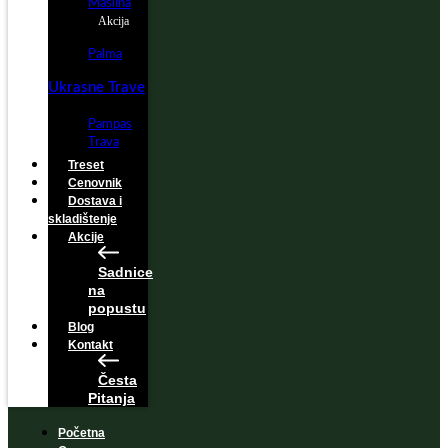
Maslina
Akcija
Palma
Ukrasne Trave
Pampas
Trava
Treset
Cenovnik
Dostava i
skladištenje
Akcije
Sadnice
na
popustu
Blog
Kontakt
Česta
Pitanja
Početna