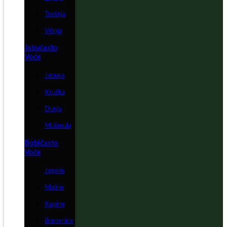
Trešnja
Višnja
Jabučasto
Voće
Jabuka
Kruška
Dunja
Mušmula
Bobičasto
Voće
Jagode
Maline
Kupine
Borovnice