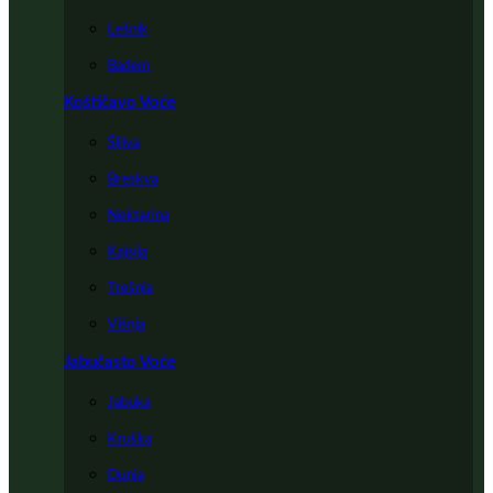
Lešnik
Badem
Koštičavo Voće
Šljiva
Breskva
Nektarina
Kajsija
Trešnja
Višnja
Jabučasto Voće
Jabuka
Kruška
Dunja