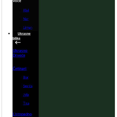
Voće
Kivi
Nar
Limun
Ukrasne
biljke
Ukrasno
Drveće
Četinari
Bor
Smrča
Jela
Tisa
Listopadno