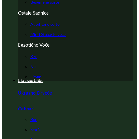
Besemene sorte
Ostale Sadnice
Autohtone sorte
Mini i Stubasto voće
Egzotično Voće
Kivi
Nar
Limun
Ukrasne biljke
Ukrasno Drveće
Četinari
Bor
Smrča