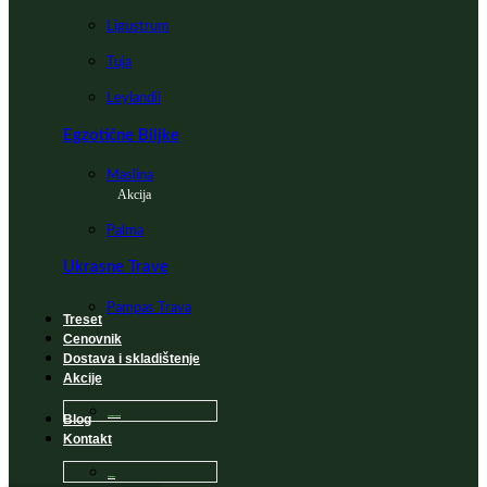
Ligustrum
Tuja
Leylandii
Egzotične Biljke
Maslina
Akcija
Palma
Ukrasne Trave
Pampas Trava
Treset
Cenovnik
Dostava i skladištenje
Akcije
Blog
Sadnice na popustu
Kontakt
Česta Pitanja