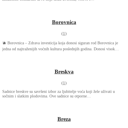
Borovnica
(1)
🫐 Borovnica – Zdrava investicija koja donosi siguran rod Borovnica je
jedna od najtraženijih voćnih kultura poslednjih godina. Donosi visok…
Breskva
(1)
Sadnice breskve su savršeni izbor za ljubitelje voća koji žele uživati u
sočnim i slatkim plodovima. Ove sadnice su otporne…
Breza