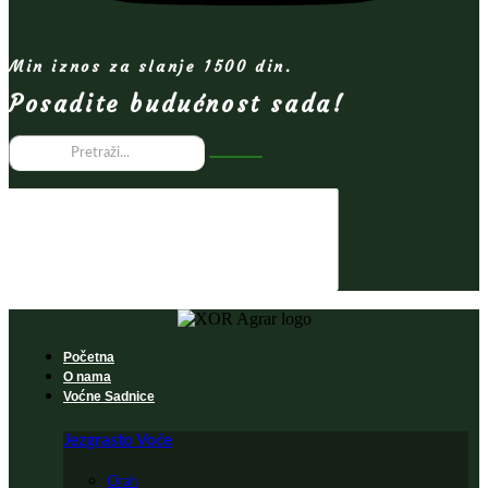
Min iznos za slanje 1500 din.
Posadite budućnost sada!
Početna
O nama
Voćne Sadnice
Jezgrasto Voće
Orah