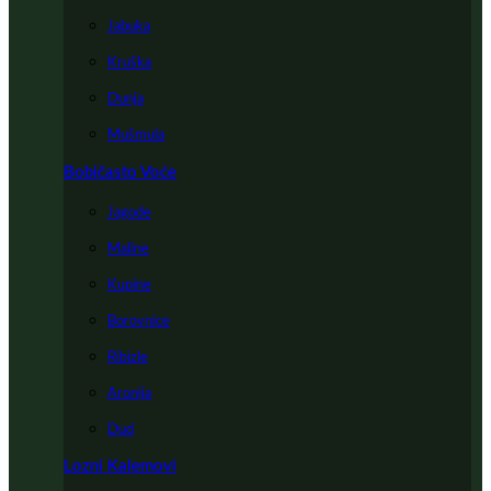
Jabuka
Kruška
Dunja
Mušmula
Bobičasto Voće
Jagode
Maline
Kupine
Borovnice
Ribizle
Aronija
Dud
Lozni Kalemovi