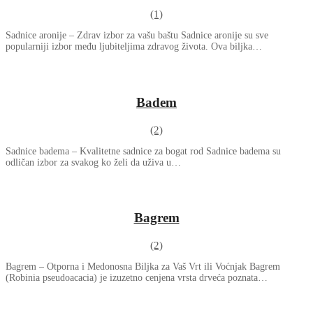
(1)
Sadnice aronije – Zdrav izbor za vašu baštu Sadnice aronije su sve
popularniji izbor među ljubiteljima zdravog života. Ova biljka…
Badem
(2)
Sadnice badema – Kvalitetne sadnice za bogat rod Sadnice badema su
odličan izbor za svakog ko želi da uživa u…
Bagrem
(2)
Bagrem – Otporna i Medonosna Biljka za Vaš Vrt ili Voćnjak Bagrem
(Robinia pseudoacacia) je izuzetno cenjena vrsta drveća poznata…