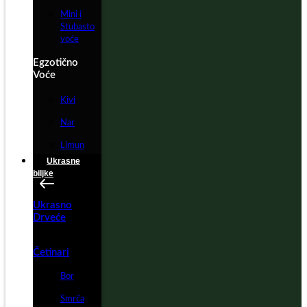
Mini i
Stubasto
voće
Egzotično
Voće
Kivi
Nar
Limun
Ukrasne
biljke
Ukrasno
Drveće
Četinari
Bor
Smrča