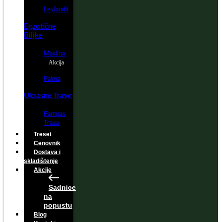
Leylandii
Egzotične
Biljke
Maslina
Akcija
Palma
Ukrasne Trave
Pampas
Trava
Treset
Cenovnik
Dostava i
skladištenje
Akcije
Sadnice
na
popustu
Blog