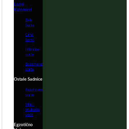
Lozni
Kalemovi
Bele
Sorte
Crne
Sorte
Hibridne
sorte
Besemene
sorte
Ostale Sadnice
Autohtone
sorte
Mini i
Stubasto
voće
Egzotično