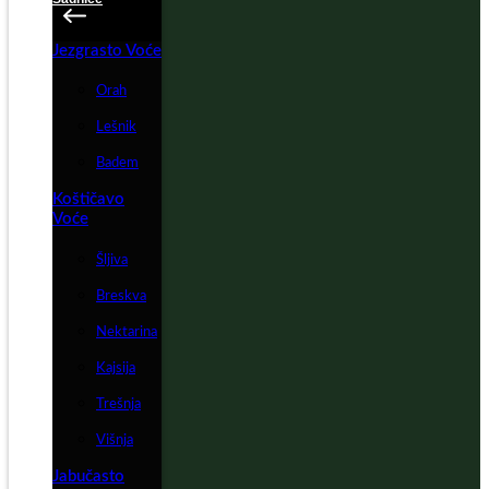
Jezgrasto Voće
Orah
Lešnik
Badem
Koštičavo
Voće
Šljiva
Breskva
Nektarina
Kajsija
Trešnja
Višnja
Jabučasto