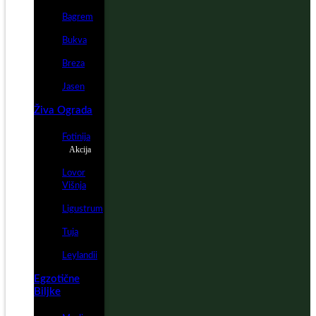
Bagrem
Bukva
Breza
Jasen
Živa Ograda
Fotinija
Akcija
Lovor
Višnja
Ligustrum
Tuja
Leylandii
Egzotične
Biljke