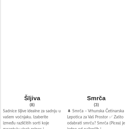
Šljiva
Smrča
(8)
(3)
Sadnice šljive idealne za sadnju u
🌲 Smrča – Vrhunska Četinarska
vašem voćnjaku. Izaberite
Lepotica za Vaš Prostor ✅ Zašto
između različitih sorti koje
odabrati smrču? Smrča (Picea) je