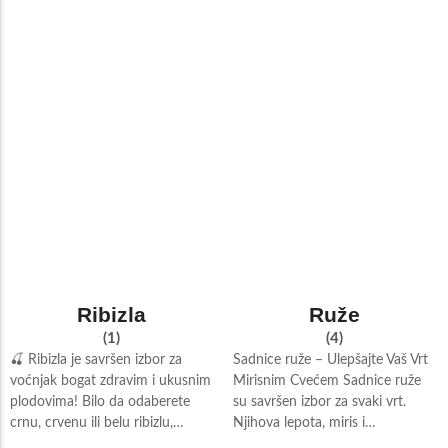
Ribizla
Ruže
(1)
(4)
🍒 Ribizla je savršen izbor za
Sadnice ruže – Ulepšajte Vaš Vrt
voćnjak bogat zdravim i ukusnim
Mirisnim Cvećem Sadnice ruže
plodovima! Bilo da odaberete
su savršen izbor za svaki vrt.
crnu, crvenu ili belu ribizlu,…
Njihova lepota, miris i…