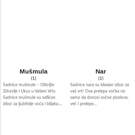
Mušmula
Nar
(1)
(1)
Sadnice mušmule – Otkrijte
Sadnice nara su idealan izbor za
Zdravlje i Ukus u Vašem Vrtu
vaš vrt! Ova prelepa voćka ne
Sadnice mušmule su odličan
samo da donosi sočne plodove,
izbor za ljubitelje voća i biljaka.…
već i prelepe…