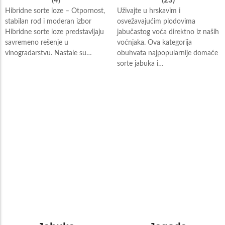
(4)
(23)
Hibridne sorte loze – Otpornost,
Uživajte u hrskavim i
stabilan rod i moderan izbor
osvežavajućim plodovima
Hibridne sorte loze predstavljaju
jabučastog voća direktno iz naših
savremeno rešenje u
voćnjaka. Ova kategorija
vinogradarstvu. Nastale su…
obuhvata najpopularnije domaće
sorte jabuka i…