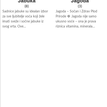
Jabuka
Jagoda
(8)
(3)
Sadnice jabuke su idealan izbor
Jagoda – Sočan i Zdrav Plod
za sve ljubitelje voća koji žele
Prirode 🍓 Jagoda nije samo
imati sveže i sočne jabuke iz
ukusno voće – ona je prava
svog vrta. Ove…
riznica vitamina, minerala…