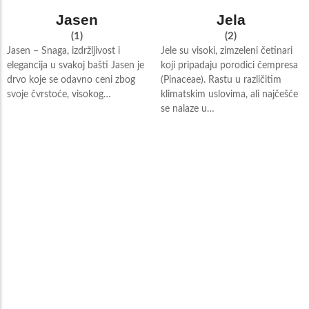
Jasen
Jela
(1)
(2)
Jasen – Snaga, izdržljivost i
Jele su visoki, zimzeleni četinari
elegancija u svakoj bašti Jasen je
koji pripadaju porodici čempresa
drvo koje se odavno ceni zbog
(Pinaceae). Rastu u različitim
svoje čvrstoće, visokog…
klimatskim uslovima, ali najčešće
se nalaze u…