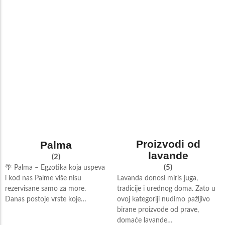
Proizvodi od
Palma
lavande
(2)
(5)
🌴 Palma – Egzotika koja uspeva
i kod nas Palme više nisu
Lavanda donosi miris juga,
rezervisane samo za more.
tradicije i urednog doma. Zato u
Danas postoje vrste koje…
ovoj kategoriji nudimo pažljivo
birane proizvode od prave,
domaće lavande…