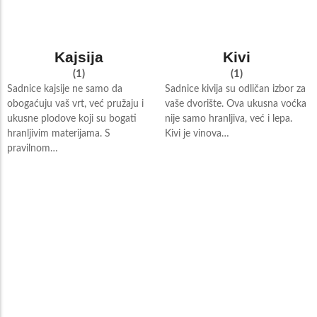
Kajsija
Kivi
(1)
(1)
Sadnice kajsije ne samo da
Sadnice kivija su odličan izbor za
obogaćuju vaš vrt, već pružaju i
vaše dvorište. Ova ukusna voćka
ukusne plodove koji su bogati
nije samo hranljiva, već i lepa.
hranljivim materijama. S
Kivi je vinova…
pravilnom…