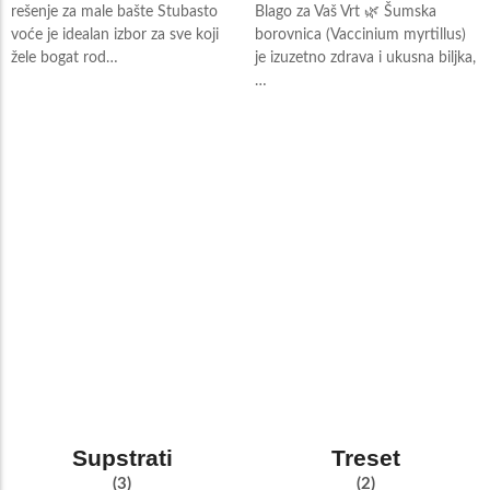
rešenje za male bašte Stubasto
Blago za Vaš Vrt 🌿 Šumska
voće je idealan izbor za sve koji
borovnica (Vaccinium myrtillus)
žele bogat rod…
je izuzetno zdrava i ukusna biljka,
…
Supstrati
Treset
(3)
(2)