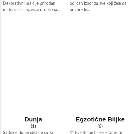
Dekorativni malč je prirodan
odličan izbor za sve koji žele da
materijal – najčešće drobljena…
unaprede…
Dunja
Egzotične Biljke
(1)
(6)
Sadnice dunje idealne su za
🌴 Egzotične biljke – Unesite