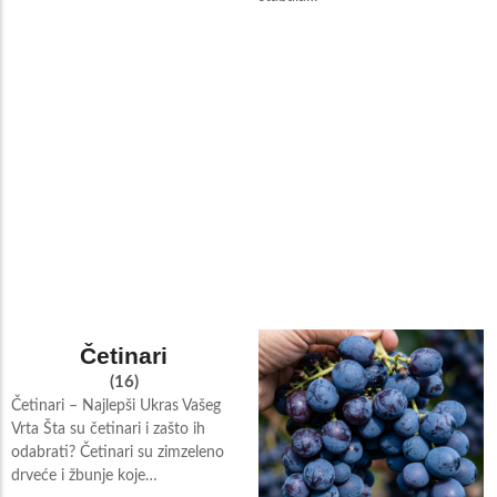
Četinari
(16)
Četinari – Najlepši Ukras Vašeg
Vrta Šta su četinari i zašto ih
odabrati? Četinari su zimzeleno
drveće i žbunje koje…