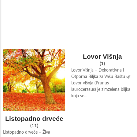
Lovor Višnja
(1)
Lovor Višnja – Dekorativna i
Otporna Biljka za Vašu Baštu 🌿
Lovor višnja (Prunus
laurocerasus) je zimzelena biljka
koja se…
Listopadno drveće
(11)
Listopadno drveće – Živa