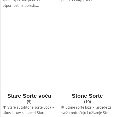
garantuju visok prinos i
jedno od najlepših i…
otpornost na bolesti.…
Stare Sorte voća
Stone Sorte
(5)
(10)
🌳 Stare autohtone sorte voća –
🍇 Stone sorte loze – Grožđe za
Ukus kakav se pamti Stare
svežu potrošnju i uživanje Stone