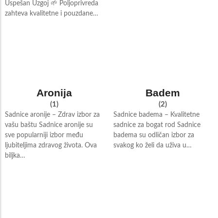
Uspešan Uzgoj 🌱 Poljoprivreda
zahteva kvalitetne i pouzdane…
Aronija
Badem
(1)
(2)
Sadnice aronije – Zdrav izbor za
Sadnice badema – Kvalitetne
vašu baštu Sadnice aronije su
sadnice za bogat rod Sadnice
sve popularniji izbor među
badema su odličan izbor za
ljubiteljima zdravog života. Ova
svakog ko želi da uživa u…
biljka…