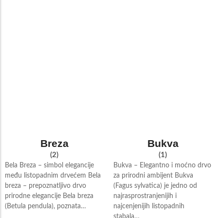
Breza
Bukva
(2)
(1)
Bela Breza – simbol elegancije
Bukva – Elegantno i moćno drvo
među listopadnim drvećem Bela
za prirodni ambijent Bukva
breza – prepoznatljivo drvo
(Fagus sylvatica) je jedno od
prirodne elegancije Bela breza
najrasprostranjenijih i
(Betula pendula), poznata…
najcenjenijih listopadnih
stabala…