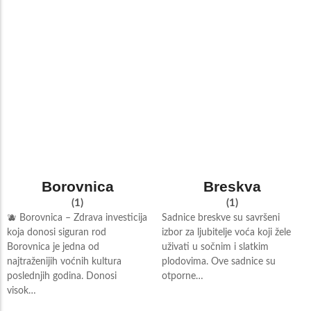
Borovnica
Breskva
(1)
(1)
🫐 Borovnica – Zdrava investicija
Sadnice breskve su savršeni
koja donosi siguran rod
izbor za ljubitelje voća koji žele
Borovnica je jedna od
uživati u sočnim i slatkim
najtraženijih voćnih kultura
plodovima. Ove sadnice su
poslednjih godina. Donosi
otporne…
visok…