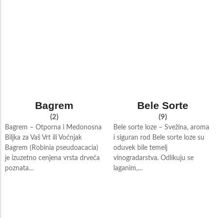
Bagrem
Bele Sorte
(2)
(9)
Bagrem – Otporna i Medonosna
Bele sorte loze – Svežina, aroma
Biljka za Vaš Vrt ili Voćnjak
i siguran rod Bele sorte loze su
Bagrem (Robinia pseudoacacia)
oduvek bile temelj
je izuzetno cenjena vrsta drveća
vinogradarstva. Odlikuju se
poznata…
laganim,…