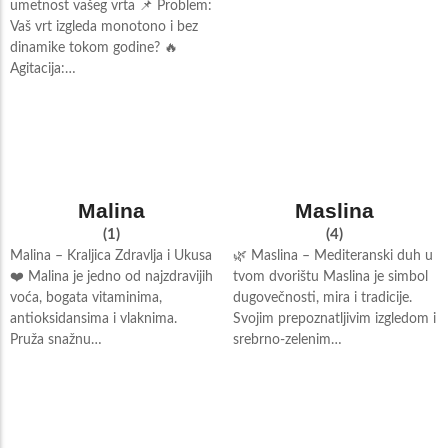
umetnost vašeg vrta 📌 Problem:
Vaš vrt izgleda monotono i bez
dinamike tokom godine? 🔥
Agitacija:…
Malina
Maslina
(1)
(4)
Malina – Kraljica Zdravlja i Ukusa
🌿 Maslina – Mediteranski duh u
❤️ Malina je jedno od najzdravijih
tvom dvorištu Maslina je simbol
voća, bogata vitaminima,
dugovečnosti, mira i tradicije.
antioksidansima i vlaknima.
Svojim prepoznatljivim izgledom i
Pruža snažnu…
srebrno-zelenim…