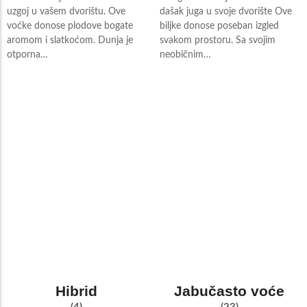
uzgoj u vašem dvorištu. Ove
dašak juga u svoje dvorište Ove
voćke donose plodove bogate
biljke donose poseban izgled
aromom i slatkoćom. Dunja je
svakom prostoru. Sa svojim
otporna…
neobičnim…
Hibrid
Jabučasto voće