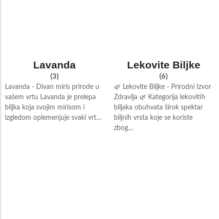
Lavanda
Lekovite Biljke
(3)
(6)
Lavanda - Divan miris prirode u
🌿 Lekovite Biljke - Prirodni Izvor
vašem vrtu Lavanda je prelepa
Zdravlja 🌿 Kategorija lekovitih
biljka koja svojim mirisom i
biljaka obuhvata širok spektar
izgledom oplemenjuje svaki vrt…
biljnih vrsta koje se koriste
zbog…