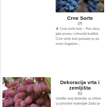
Crne Sorte
(7)
🍇 Crne sorte loze – Pun ukus,
jaka aroma i vrhunski kvalitet
Crne sorte loze poznate su po
svom bogatom…
Dekoracija vrta i
zemljišta
(1)
Uredite svoj eksterijer sa stilom
uz prirodne materijale Zašto je