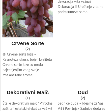
dekoracija vrta važna?
Dekoracija ili Uređenje vrta ne
podrazumeva samo…
Crvene Sorte
(2)
🍇 Crvene sorte loze –
Ravnoteža ukusa, boje i kvaliteta
Crvene sorte loze su među
najcenjenijim zbog svoje
izbalansirane arome,…
Dekorativni Malč
Dud
(1)
(2)
Šta je dekorativni malč? Prirodna
Sadnice duda – Idealne za Vaš
zaštita i estetski efekat za vaš vrt
Vrt i Povrtnjak Sadnice duda su