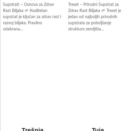
Supstrati – Osnova za Zdrav
Treset – Prirodni Supstrat za
Rast Biljaka 🌱 Kvalitetan
Zdrav Rast Biljaka 🌱 Treset je
supstrat je ključan za zdrav rast i
jedan od najboljih prirodnih
razvoj biljaka. Pravilno
supstrata za poboljšanje
odabrana…
strukture zemljišta…
Trešnja
Tuja