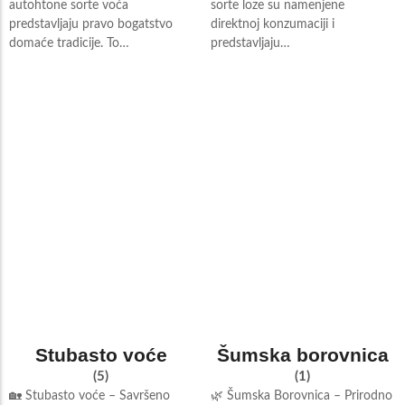
autohtone sorte voća
sorte loze su namenjene
predstavljaju pravo bogatstvo
direktnoj konzumaciji i
domaće tradicije. To…
predstavljaju…
Stubasto voće
Šumska borovnica
(5)
(1)
🏡 Stubasto voće – Savršeno
🌿 Šumska Borovnica – Prirodno