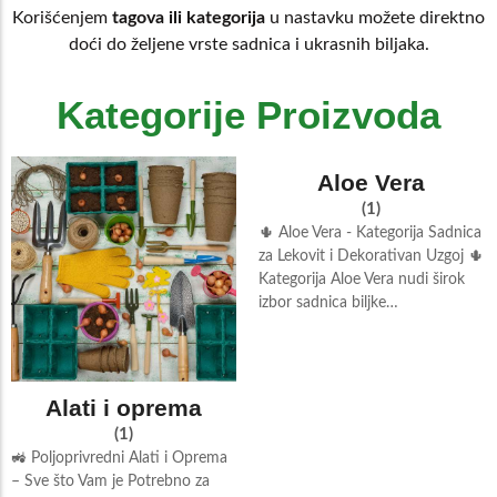
Korišćenjem
tagova ili kategorija
u nastavku možete direktno
doći do željene vrste sadnica i ukrasnih biljaka.
Kategorije Proizvoda
Aloe Vera
(1)
🌵 Aloe Vera - Kategorija Sadnica
za Lekovit i Dekorativan Uzgoj 🌵
Kategorija Aloe Vera nudi širok
izbor sadnica biljke…
Alati i oprema
(1)
🚜 Poljoprivredni Alati i Oprema
– Sve što Vam je Potrebno za