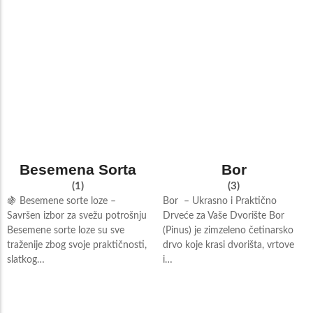
Besemena Sorta
Bor
(1)
(3)
🍇 Besemene sorte loze –
Bor – Ukrasno i Praktično
Savršen izbor za svežu potrošnju
Drveće za Vaše Dvorište Bor
Besemene sorte loze su sve
(Pinus) je zimzeleno četinarsko
traženije zbog svoje praktičnosti,
drvo koje krasi dvorišta, vrtove
slatkog…
i…