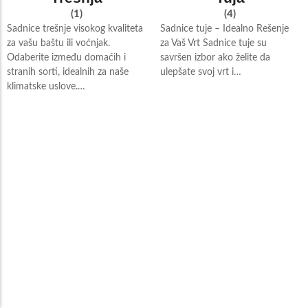
(1)
(4)
Sadnice trešnje visokog kvaliteta
Sadnice tuje – Idealno Rešenje
za vašu baštu ili voćnjak.
za Vaš Vrt Sadnice tuje su
Odaberite između domaćih i
savršen izbor ako želite da
stranih sorti, idealnih za naše
ulepšate svoj vrt i…
klimatske uslove.…