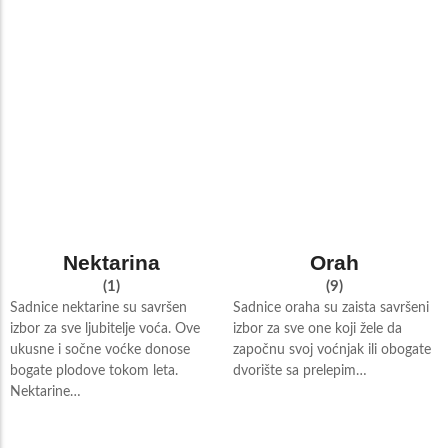
Nektarina
Orah
(1)
(9)
Sadnice nektarine su savršen
Sadnice oraha su zaista savršeni
izbor za sve ljubitelje voća. Ove
izbor za sve one koji žele da
ukusne i sočne voćke donose
započnu svoj voćnjak ili obogate
bogate plodove tokom leta.
dvorište sa prelepim…
Nektarine…