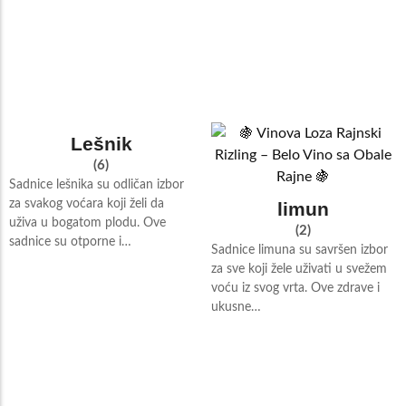
Lešnik
(6)
Sadnice lešnika su odličan izbor
za svakog voćara koji želi da
limun
uživa u bogatom plodu. Ove
(2)
sadnice su otporne i…
Sadnice limuna su savršen izbor
za sve koji žele uživati u svežem
voću iz svog vrta. Ove zdrave i
ukusne…