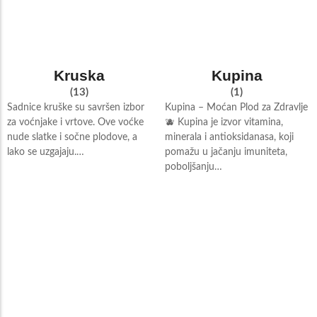
Kruska
Kupina
(13)
(1)
Sadnice kruške su savršen izbor
Kupina – Moćan Plod za Zdravlje
za voćnjake i vrtove. Ove voćke
🫐 Kupina je izvor vitamina,
nude slatke i sočne plodove, a
minerala i antioksidanasa, koji
lako se uzgajaju.…
pomažu u jačanju imuniteta,
poboljšanju…