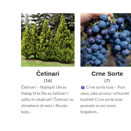
Četinari
Crne Sorte
(16)
(7)
Četinari – Najlepši Ukras
Crne sorte loze – Pun
Vašeg Vrta Šta su četinari i
ukus, jaka aroma i vrhunski
zašto ih odabrati? Četinari su
kvalitet Crne sorte loze
zimzeleno drveće i žbunje
poznate su po svom
koje…
bogatom…