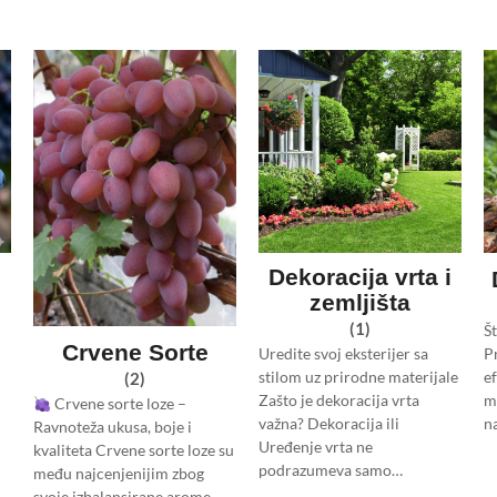
Dekoracija vrta i
zemljišta
(1)
Š
Crvene Sorte
Uredite svoj eksterijer sa
Pr
stilom uz prirodne materijale
e
(2)
Zašto je dekoracija vrta
m
Crvene sorte loze –
važna? Dekoracija ili
n
Ravnoteža ukusa, boje i
Uređenje vrta ne
kvaliteta Crvene sorte loze su
podrazumeva samo…
među najcenjenijim zbog
svoje izbalansirane arome,…