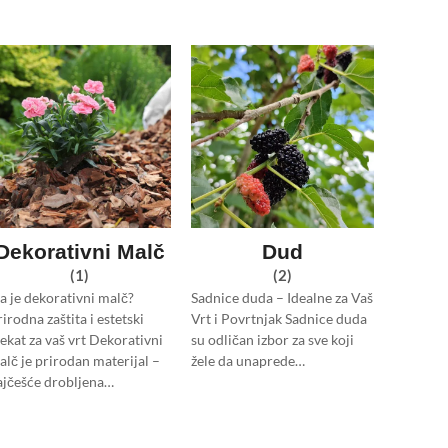
Dekorativni Malč
Dud
(1)
(2)
ta je dekorativni malč?
Sadnice duda – Idealne za Vaš
irodna zaštita i estetski
Vrt i Povrtnjak Sadnice duda
fekat za vaš vrt Dekorativni
su odličan izbor za sve koji
alč je prirodan materijal –
žele da unaprede…
ajčešće drobljena…