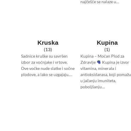
najčešće se nalaze u…
Kruska
Kupina
(13)
(1)
Sadnice kruške su savršen
Kupina – Moćan Plod za
izbor za voćnjake i vrtove.
Zdravlje
Kupina je izvor
Ove voćke nude slatke i sočne
vitamina, minerala i
plodove, a lako se uzgajaju.…
antioksidanasa, koji pomažu
u jačanju imuniteta,
poboljšanju…