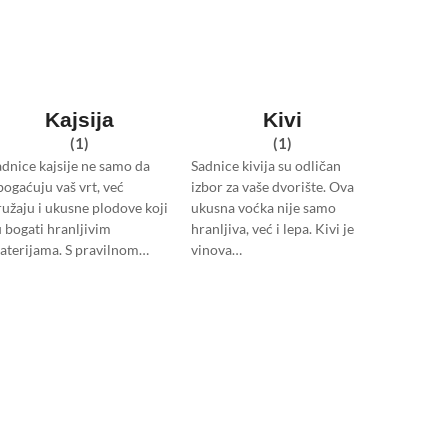
Kajsija
Kivi
(1)
(1)
adnice kajsije ne samo da
Sadnice kivija su odličan
bogaćuju vaš vrt, već
izbor za vaše dvorište. Ova
ružaju i ukusne plodove koji
ukusna voćka nije samo
u bogati hranljivim
hranljiva, već i lepa. Kivi je
aterijama. S pravilnom…
vinova…