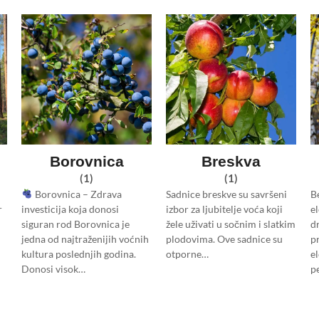
Borovnica
Breskva
(1)
(1)
Borovnica – Zdrava
Sadnice breskve su savršeni
B
r
investicija koja donosi
izbor za ljubitelje voća koji
e
siguran rod Borovnica je
žele uživati u sočnim i slatkim
d
jedna od najtraženijih voćnih
plodovima. Ove sadnice su
p
kultura poslednjih godina.
otporne…
e
Donosi visok…
p