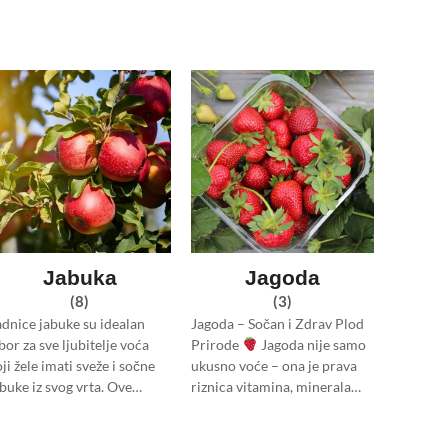
Jabuka
Jagoda
(8)
(3)
adnice jabuke su idealan
Jagoda – Sočan i Zdrav Plod
bor za sve ljubitelje voća
Prirode
Jagoda nije samo
ji žele imati sveže i sočne
ukusno voće – ona je prava
abuke iz svog vrta. Ove…
riznica vitamina, minerala…