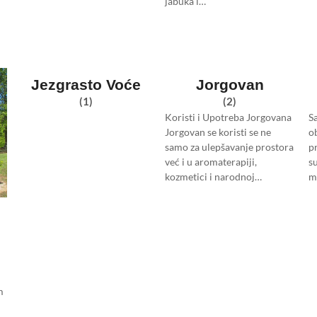
jabuka i…
Jezgrasto Voće
Jorgovan
(1)
(2)
Koristi i Upotreba Jorgovana
S
Jorgovan se koristi se ne
o
samo za ulepšavanje prostora
p
već i u aromaterapiji,
s
kozmetici i narodnoj…
m
m