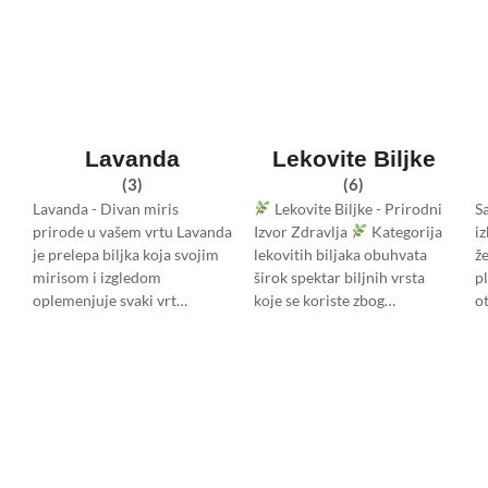
Lavanda
Lekovite Biljke
(3)
(6)
Lavanda - Divan miris
Lekovite Biljke - Prirodni
S
prirode u vašem vrtu Lavanda
Izvor Zdravlja
Kategorija
i
je prelepa biljka koja svojim
lekovitih biljaka obuhvata
ž
mirisom i izgledom
širok spektar biljnih vrsta
p
oplemenjuje svaki vrt…
koje se koriste zbog…
o