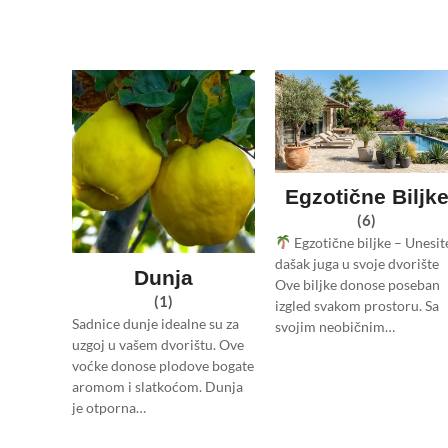
Egzotične Biljk
(6)
Egzotične biljke – Unesit
dašak juga u svoje dvorište
Dunja
Ove biljke donose poseban
(1)
izgled svakom prostoru. Sa
Sadnice dunje idealne su za
svojim neobičnim…
uzgoj u vašem dvorištu. Ove
voćke donose plodove bogate
aromom i slatkoćom. Dunja
je otporna…