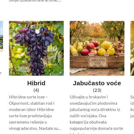
e
e
Hibrid
Jabučasto voće
(4)
(23)
Hibridne sorte loze –
Uživajte u hrskavim i
S
Otpornost, stabilan rod i
osvežavajućim plodovima
iz
moderan izbor Hibridne
jabučastog voća direktno iz
ko
sorte loze predstavljaju
naših voćnjaka. Ova
j
savremeno rešenje u
kategorija obuhvata
vinogradarstvu. Nastale su…
najpopularnije domaće sorte