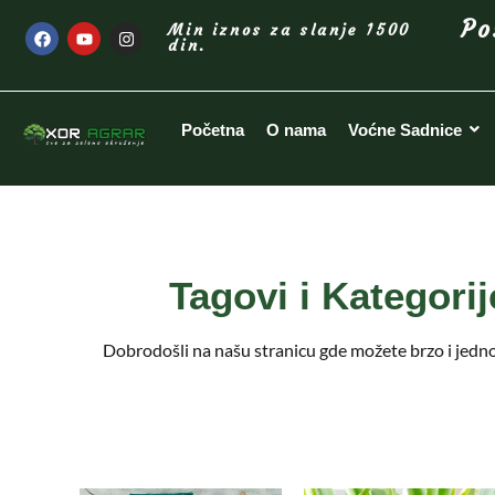
Po
Min iznos za slanje 1500
din.
Početna
O nama
Voćne Sadnice
Tagovi i Kategori
Dobrodošli na našu stranicu gde možete brzo i jedno