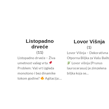
Listopadno
Lovor Višnja
drveće
(1)
(11)
Lovor Višnja – Dekorativna 
Listopadno drveće – Živa
Otporna Biljka za Vašu Bašt
umetnost vašeg vrta
Lovor višnja (Prunus
Problem: Vaš vrt izgleda
laurocerasus) je zimzelena
monotono i bez dinamike
biljka koja se…
tokom godine?
Agitacija:…