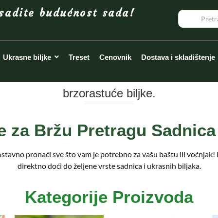
sadite budućnost sada!
Ukrasne biljke
Treset
Cenovnik
Dostava i skladištenje
brzorastuće biljke.
je za Bržu Pretragu Sadnica 
stavno pronaći sve što vam je potrebno za vašu baštu ili voćnjak
direktno doći do željene vrste sadnica i ukrasnih biljaka.
Kategorije Proizvoda