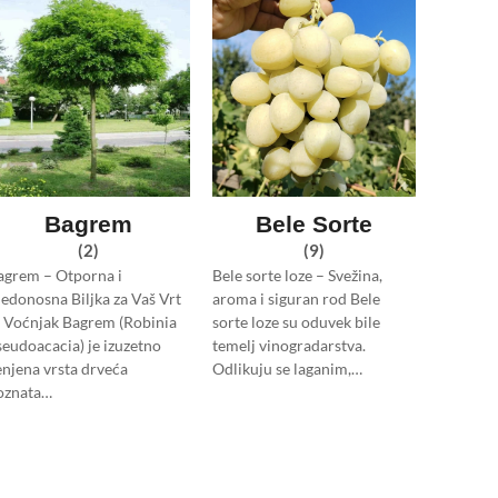
Bagrem
Bele Sorte
(2)
(9)
agrem – Otporna i
Bele sorte loze – Svežina,
edonosna Biljka za Vaš Vrt
aroma i siguran rod Bele
li Voćnjak Bagrem (Robinia
sorte loze su oduvek bile
seudoacacia) je izuzetno
temelj vinogradarstva.
enjena vrsta drveća
Odlikuju se laganim,…
oznata…