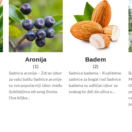
Aronija
Badem
(1)
(2)
Sadnice aronije – Zdrav izbor
Sadnice badema – Kvalitetne
B
za vašu baštu Sadnice aronije
sadnice za bogat rod Sadnice
M
su sve popularniji izbor među
badema su odličan izbor za
i
ljubiteljima zdravog života.
svakog ko želi da uživa u…
p
Ova biljka…
c
p