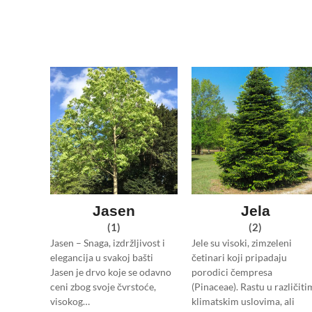
Jasen
Jela
(1)
(2)
Jasen – Snaga, izdržljivost i
Jele su visoki, zimzeleni
elegancija u svakoj bašti
četinari koji pripadaju
Jasen je drvo koje se odavno
porodici čempresa
ceni zbog svoje čvrstoće,
(Pinaceae). Rastu u različiti
visokog…
klimatskim uslovima, ali