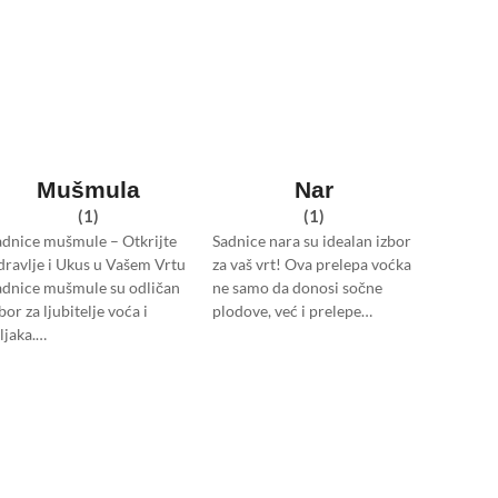
Mušmula
Nar
(1)
(1)
adnice mušmule – Otkrijte
Sadnice nara su idealan izbor
dravlje i Ukus u Vašem Vrtu
za vaš vrt! Ova prelepa voćka
adnice mušmule su odličan
ne samo da donosi sočne
bor za ljubitelje voća i
plodove, već i prelepe…
ljaka.…