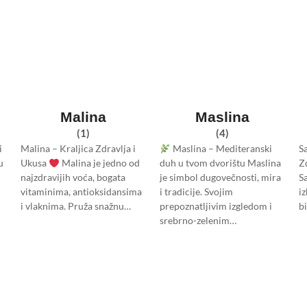
Malina
Maslina
(1)
(4)
i
Malina – Kraljica Zdravlja i
Maslina – Mediteranski
S
u
Ukusa
Malina je jedno od
duh u tvom dvorištu Maslina
Z
najzdravijih voća, bogata
je simbol dugovečnosti, mira
S
vitaminima, antioksidansima
i tradicije. Svojim
iz
i vlaknima. Pruža snažnu…
prepoznatljivim izgledom i
bi
srebrno-zelenim…