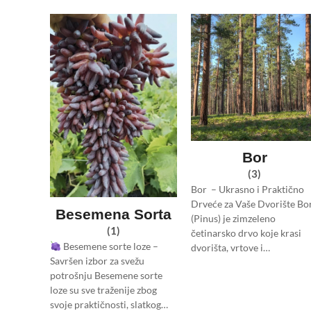
Bor
(3)
Bor – Ukrasno i Praktično
Drveće za Vaše Dvorište Bo
Besemena Sorta
(Pinus) je zimzeleno
(1)
četinarsko drvo koje krasi
Besemene sorte loze –
dvorišta, vrtove i…
Savršen izbor za svežu
potrošnju Besemene sorte
loze su sve traženije zbog
svoje praktičnosti, slatkog…