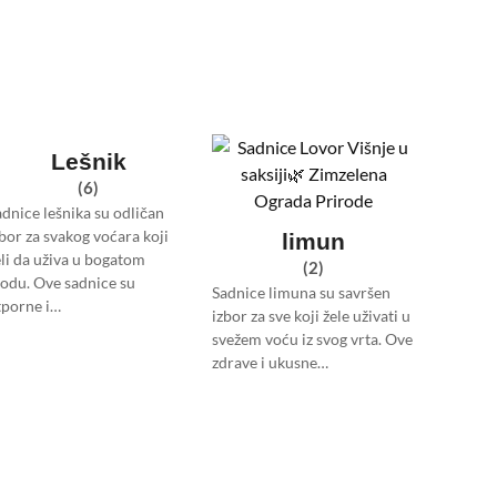
Lešnik
(6)
adnice lešnika su odličan
zbor za svakog voćara koji
limun
eli da uživa u bogatom
(2)
lodu. Ove sadnice su
Sadnice limuna su savršen
tporne i…
izbor za sve koji žele uživati u
svežem voću iz svog vrta. Ove
zdrave i ukusne…