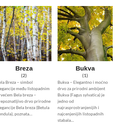
Breza
Bukva
(2)
(1)
ela Breza – simbol
Bukva – Elegantno i moćno
legancije među listopadnim
drvo za prirodni ambijent
rvećem Bela breza –
Bukva (Fagus sylvatica) je
repoznatljivo drvo prirodne
jedno od
legancije Bela breza (Betula
najrasprostranjenijih i
endula), poznata…
najcenjenijih listopadnih
stabala…