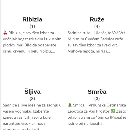
Ribizla
Ruže
(1)
(4)
Ribizla je savršen izbor za
Sadnice ruže – Ulepšajte Vaš Vrt
voćnjak bogat zdravim i ukusnim
Mirisnim Cvećem Sadnice ruže
plodovima! Bilo da odaberete
su savršen izbor za svaki vrt.
crnu, crvenu ili belu ribizlu,…
Njihova lepota, miris i…
Šljiva
Smrča
(8)
(3)
Sadnice šljive idealne za sadnju u
Smrča – Vrhunska Četinarska
vašem voćnjaku. Izaberite
Lepotica za Vaš Prostor
Zašto
između različitih sorti koje
odabrati smrču? Smrča (Picea) je
garantuju visok prinos i
jedno od najlepših i…
otpornost na bolesti.…