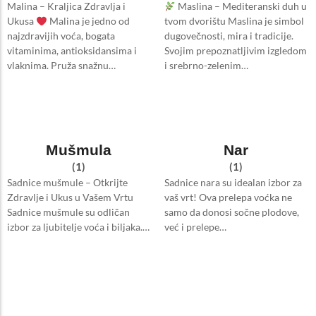
Malina – Kraljica Zdravlja i
Maslina – Mediteranski duh u
Ukusa
Malina je jedno od
tvom dvorištu Maslina je simbol
najzdravijih voća, bogata
dugovečnosti, mira i tradicije.
vitaminima, antioksidansima i
Svojim prepoznatljivim izgledom
vlaknima. Pruža snažnu…
i srebrno-zelenim…
Mušmula
Nar
(1)
(1)
Sadnice mušmule – Otkrijte
Sadnice nara su idealan izbor za
Zdravlje i Ukus u Vašem Vrtu
vaš vrt! Ova prelepa voćka ne
Sadnice mušmule su odličan
samo da donosi sočne plodove,
izbor za ljubitelje voća i biljaka.…
već i prelepe…