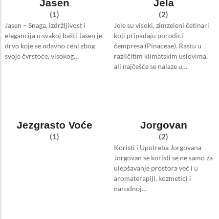
Jasen
Jela
(1)
(2)
Jasen – Snaga, izdržljivost i
Jele su visoki, zimzeleni četinari
elegancija u svakoj bašti Jasen je
koji pripadaju porodici
drvo koje se odavno ceni zbog
čempresa (Pinaceae). Rastu u
svoje čvrstoće, visokog…
različitim klimatskim uslovima,
ali najčešće se nalaze u…
Jezgrasto Voće
Jorgovan
(1)
(2)
Koristi i Upotreba Jorgovana
Jorgovan se koristi se ne samo za
ulepšavanje prostora već i u
aromaterapiji, kozmetici i
narodnoj…