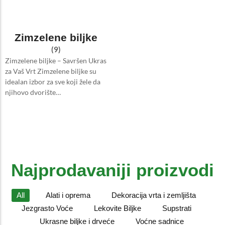
Zimzelene biljke
(9)
Zimzelene biljke – Savršen Ukras
za Vaš Vrt Zimzelene biljke su
idealan izbor za sve koji žele da
njihovo dvorište…
Najprodavaniji proizvodi
All
Alati i oprema
Dekoracija vrta i zemljišta
Jezgrasto Voće
Lekovite Biljke
Supstrati
Ukrasne biljke i drveće
Voćne sadnice