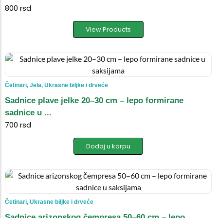
800
rsd
View Products
Četinari
,
Jela
,
Ukrasne biljke i drveće
Sadnice plave jelke 20–30 cm – lepo formirane
sadnice u ...
700
rsd
Dodaj u korpu
Četinari
,
Ukrasne biljke i drveće
Sadnice arizonskog čempresa 50–60 cm – lepo