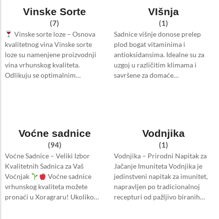
Vinske Sorte
VIšnja
(7)
(1)
Vinske sorte loze – Osnova
Sadnice višnje donose prelep
kvalitetnog vina Vinske sorte
plod bogat vitaminima i
loze su namenjene proizvodnji
antioksidansima. Idealne su za
vina vrhunskog kvaliteta.
uzgoj u različitim klimama i
Odlikuju se optimalnim…
savršene za domaće…
Voćne sadnice
Vodnjika
(94)
(1)
Voćne Sadnice – Veliki Izbor
Vodnjika – Prirodni Napitak za
Kvalitetnih Sadnica za Vaš
Jačanje Imuniteta Vodnjika je
Voćnjak
Voćne sadnice
jedinstveni napitak za imunitet,
vrhunskog kvaliteta možete
napravljen po tradicionalnoj
pronaći u Xoragraru! Ukoliko…
recepturi od pažljivo biranih…