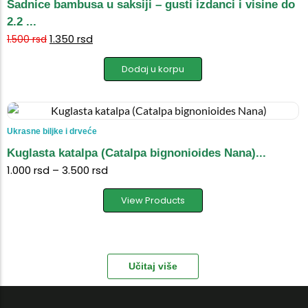
Sadnice bambusa u saksiji – gusti izdanci i visine do
2.2 ...
1.350
rsd
1.500
rsd
Dodaj u korpu
Ukrasne biljke i drveće
Kuglasta katalpa (Catalpa bignonioides Nana)...
1.000
rsd
–
3.500
rsd
View Products
Učitaj više