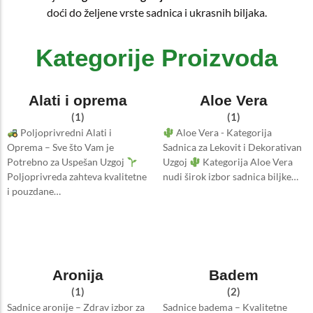
doći do željene vrste sadnica i ukrasnih biljaka.
Kategorije Proizvoda
Alati i oprema
Aloe Vera
(1)
(1)
Poljoprivredni Alati i
Aloe Vera - Kategorija
Oprema – Sve što Vam je
Sadnica za Lekovit i Dekorativan
Potrebno za Uspešan Uzgoj
Uzgoj
Kategorija Aloe Vera
Poljoprivreda zahteva kvalitetne
nudi širok izbor sadnica biljke…
i pouzdane…
Aronija
Badem
(1)
(2)
Sadnice aronije – Zdrav izbor za
Sadnice badema – Kvalitetne