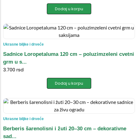
Dodaj u korpu
Ukrasne biljke i drveće
Sadnice Loropetaluma 120 cm – poluzimzeleni cvetni
grm u s...
3.700
rsd
Dodaj u korpu
Ukrasne biljke i drveće
Berberis šarenolisni i žuti 20–30 cm – dekorativne
sad...