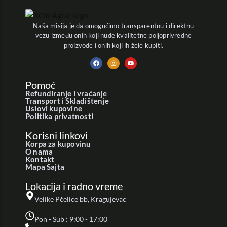
Naša misija je da omogućimo transparentnu i direktnu
vezu između onih koji nude kvalitetne poljoprivredne
proizvode i onih koji ih žele kupiti.
Pomoć
Refundiranje i vraćanje
Transport i Skladištenje
Uslovi kupovine
Politika privatnosti
Korisni linkovi
Korpa za kupovinu
O nama
Kontakt
Mapa Sajta
Lokacija i radno vreme
Velike Pčelice bb, Kragujevac
Pon - Sub : 9:00 - 17:00