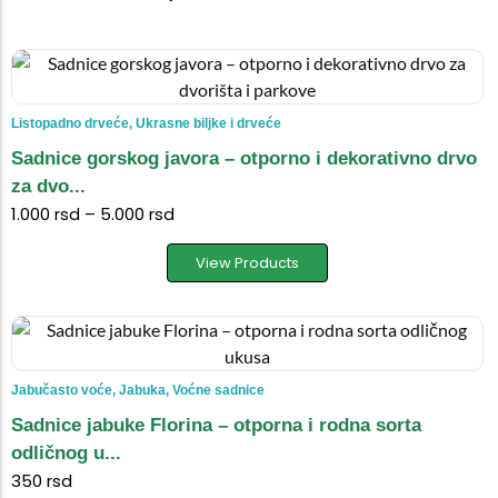
Listopadno drveće
,
Ukrasne biljke i drveće
Sadnice gorskog javora – otporno i dekorativno drvo
za dvo...
1.000
rsd
–
5.000
rsd
View Products
Jabučasto voće
,
Jabuka
,
Voćne sadnice
Sadnice jabuke Florina – otporna i rodna sorta
odličnog u...
350
rsd