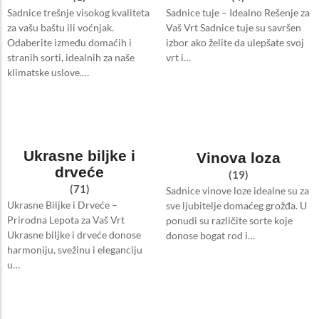
Sadnice trešnje visokog kvaliteta
Sadnice tuje – Idealno Rešenje za
za vašu baštu ili voćnjak.
Vaš Vrt Sadnice tuje su savršen
Odaberite između domaćih i
izbor ako želite da ulepšate svoj
stranih sorti, idealnih za naše
vrt i…
klimatske uslove.…
Ukrasne biljke i
Vinova loza
drveće
(19)
(71)
Sadnice vinove loze idealne su za
Ukrasne Biljke i Drveće –
sve ljubitelje domaćeg grožđa. U
Prirodna Lepota za Vaš Vrt
ponudi su različite sorte koje
Ukrasne biljke i drveće donose
donose bogat rod i…
harmoniju, svežinu i eleganciju
u…