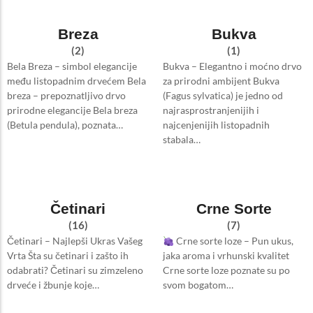
Breza
Bukva
(2)
(1)
Bela Breza – simbol elegancije
Bukva – Elegantno i moćno drvo
među listopadnim drvećem Bela
za prirodni ambijent Bukva
breza – prepoznatljivo drvo
(Fagus sylvatica) je jedno od
prirodne elegancije Bela breza
najrasprostranjenijih i
(Betula pendula), poznata…
najcenjenijih listopadnih
stabala…
Četinari
Crne Sorte
(16)
(7)
Četinari – Najlepši Ukras Vašeg
Crne sorte loze – Pun ukus,
Vrta Šta su četinari i zašto ih
jaka aroma i vrhunski kvalitet
odabrati? Četinari su zimzeleno
Crne sorte loze poznate su po
drveće i žbunje koje…
svom bogatom…