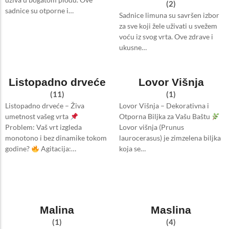
(2)
sadnice su otporne i…
Sadnice limuna su savršen izbor
za sve koji žele uživati u svežem
voću iz svog vrta. Ove zdrave i
ukusne…
Listopadno drveće
Lovor Višnja
(11)
(1)
Listopadno drveće – Živa
Lovor Višnja – Dekorativna i
umetnost vašeg vrta
Otporna Biljka za Vašu Baštu
Problem: Vaš vrt izgleda
Lovor višnja (Prunus
monotono i bez dinamike tokom
laurocerasus) je zimzelena biljka
godine?
Agitacija:…
koja se…
Malina
Maslina
(1)
(4)