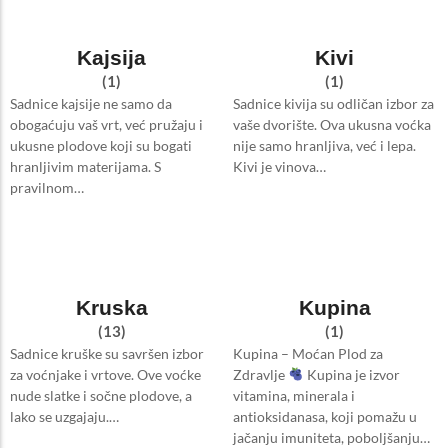
Kajsija
Kivi
(1)
(1)
Sadnice kajsije ne samo da
Sadnice kivija su odličan izbor za
obogaćuju vaš vrt, već pružaju i
vaše dvorište. Ova ukusna voćka
ukusne plodove koji su bogati
nije samo hranljiva, već i lepa.
hranljivim materijama. S
Kivi je vinova…
pravilnom…
Kruska
Kupina
(13)
(1)
Sadnice kruške su savršen izbor
Kupina – Moćan Plod za
za voćnjake i vrtove. Ove voćke
Zdravlje
Kupina je izvor
nude slatke i sočne plodove, a
vitamina, minerala i
lako se uzgajaju.…
antioksidanasa, koji pomažu u
jačanju imuniteta, poboljšanju…