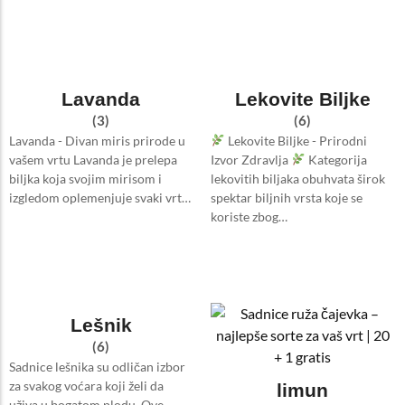
Lavanda
Lekovite Biljke
(3)
(6)
Lavanda - Divan miris prirode u
Lekovite Biljke - Prirodni
vašem vrtu Lavanda je prelepa
Izvor Zdravlja
Kategorija
biljka koja svojim mirisom i
lekovitih biljaka obuhvata širok
izgledom oplemenjuje svaki vrt…
spektar biljnih vrsta koje se
koriste zbog…
Lešnik
(6)
Sadnice lešnika su odličan izbor
za svakog voćara koji želi da
limun
uživa u bogatom plodu. Ove