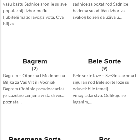
vašu baštu Sadnice aronije su sve
sadnice za bogat rod Sadnice
popularniji izbor među
badema su odličan izbor za
ljubiteljima zdravog života. Ova
svakog ko želi da uživa u…
biljka…
Bagrem
Bele Sorte
(2)
(9)
Bagrem – Otporna i Medonosna
Bele sorte loze – Svežina, aroma i
Biljka za Vaš Vrt ili Voćnjak
siguran rod Bele sorte loze su
Bagrem (Robinia pseudoacacia)
oduvek bile temelj
je izuzetno cenjena vrsta drveća
vinogradarstva. Odlikuju se
poznata…
laganim,…
Besemena Sorta
Bor