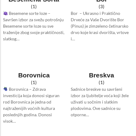
(1)
(3)
Besemene sorte loze –
Bor – Ukrasno i Praktično
Savršen izbor za svežu potrošnju
Drveće za Vaše Dvorište Bor
Besemene sorte loze su sve
(Pinus) je zimzeleno četinarsko
traženije zbog svoje praktičnosti,
drvo koje krasi dvorišta, vrtove
slatkog…
i…
Borovnica
Breskva
(1)
(1)
Borovnica – Zdrava
Sadnice breskve su savršeni
investicija koja donosi siguran
izbor za ljubitelje voća koji žele
rod Borovnica je jedna od
uživati u sočnim i slatkim
najtraženijih voćnih kultura
plodovima. Ove sadnice su
poslednjih godina. Donosi
otporne…
visok…