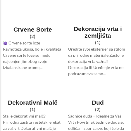
Dekoracija vrta i
Crvene Sorte
zemljišta
(2)
(1)
Crvene sorte loze –
Uredite svoj eksterijer sa stilom
Ravnoteža ukusa, boje i kvaliteta
uz prirodne materijale Zašto je
Crvene sorte loze su među
dekoracija vrta važna?
najcenjenijim zbog svoje
Dekoracija ili Uređenje vrta ne
izbalansirane arome,…
podrazumeva samo…
Dekorativni Malč
Dud
(1)
(2)
Šta je dekorativni malč?
Sadnice duda – Idealne za Vaš
Prirodna zaštita i estetski efekat
Vrt i Povrtnjak Sadnice duda su
za vaš vrt Dekorativni malč je
odličan izbor za sve koji žele da