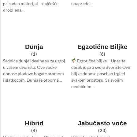
prirodan materijal – najčešće
unaprede…
drobljena…
Dunja
Egzotične Biljke
(1)
(6)
Sadnice dunje idealne su za uzgoj
Egzotične biljke – Unesite
u vašem dvorištu. Ove voćke
dašak juga u svoje dvorište Ove
donose plodove bogate aromom
biljke donose poseban izgled
i slatkoćom. Dunja je otporna…
svakom prostoru. Sa svojim
neobičnim…
Hibrid
Jabučasto voće
(4)
(23)