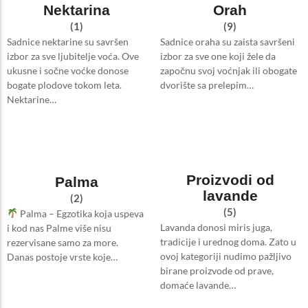
Nektarina
Orah
(1)
(9)
Sadnice nektarine su savršen
Sadnice oraha su zaista savršeni
izbor za sve ljubitelje voća. Ove
izbor za sve one koji žele da
ukusne i sočne voćke donose
započnu svoj voćnjak ili obogate
bogate plodove tokom leta.
dvorište sa prelepim…
Nektarine…
Proizvodi od
Palma
lavande
(2)
(5)
Palma – Egzotika koja uspeva
Lavanda donosi miris juga,
i kod nas Palme više nisu
tradicije i urednog doma. Zato u
rezervisane samo za more.
ovoj kategoriji nudimo pažljivo
Danas postoje vrste koje…
birane proizvode od prave,
domaće lavande…