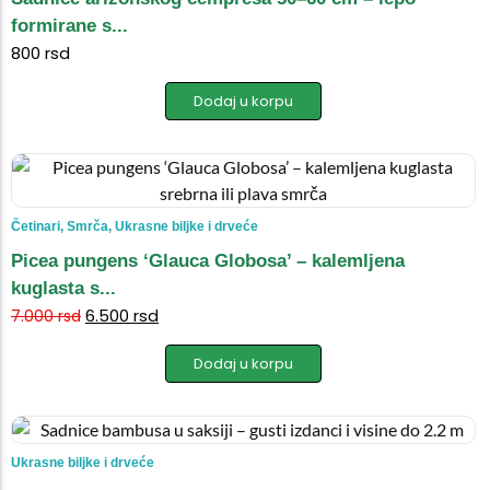
formirane s...
800
rsd
Dodaj u korpu
Četinari
,
Smrča
,
Ukrasne biljke i drveće
Picea pungens ‘Glauca Globosa’ – kalemljena
kuglasta s...
6.500
rsd
7.000
rsd
Dodaj u korpu
Ukrasne biljke i drveće