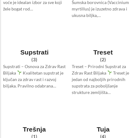
voće je idealan izbor za sve koji
Šumska borovnica (Vaccinium
žele bogat rod…
myrtillus) je izuzetno zdrava i
ukusna biljka,…
Supstrati
Treset
(3)
(2)
Supstrati – Osnova za Zdrav Rast
Treset – Prirodni Supstrat za
Biljaka
Kvalitetan supstrat je
Zdrav Rast Biljaka
Treset je
ključan za zdrav rast i razvoj
jedan od najboljih prirodnih
biljaka. Pravilno odabrana…
supstrata za poboljšanje
strukture zemljišta…
Trešnja
Tuja
(1)
(4)