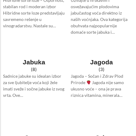
Hibridne sorte loze – Otpornost,
Uživajte u hrskavim i
stabilan rod i moderan izbor
osvežavajućim plodovima
Hibridne sorte loze predstavljaju
jabučastog voća direktno iz
savremeno rešenje u
naših voćnjaka. Ova kategorija
vinogradarstvu. Nastale su…
obuhvata najpopularnije
domaće sorte jabuka i…
Jabuka
Jagoda
(8)
(3)
Sadnice jabuke su idealan izbor
Jagoda – Sočan i Zdrav Plod
za sve ljubitelje voća koji žele
Prirode
Jagoda nije samo
imati sveže i sočne jabuke iz svog
ukusno voće – ona je prava
vrta. Ove…
riznica vitamina, minerala…