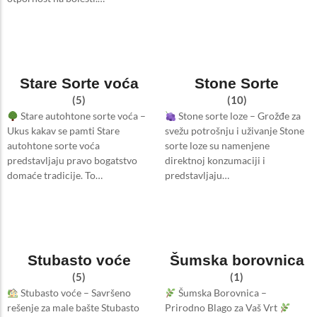
Stare Sorte voća
Stone Sorte
(5)
(10)
Stare autohtone sorte voća –
Stone sorte loze – Grožđe za
Ukus kakav se pamti Stare
svežu potrošnju i uživanje Stone
autohtone sorte voća
sorte loze su namenjene
predstavljaju pravo bogatstvo
direktnoj konzumaciji i
domaće tradicije. To…
predstavljaju…
Stubasto voće
Šumska borovnica
(5)
(1)
Stubasto voće – Savršeno
Šumska Borovnica –
rešenje za male bašte Stubasto
Prirodno Blago za Vaš Vrt