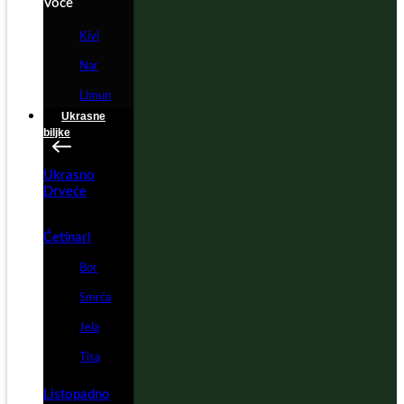
Voće
Kivi
Nar
Limun
Ukrasne
biljke
Ukrasno
Drveće
Četinari
Bor
Smrča
Jela
Tisa
Listopadno