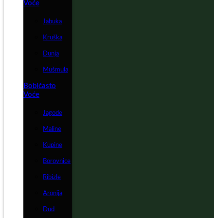
Voće
Jabuka
Kruška
Dunja
Mušmula
Bobičasto
Voće
Jagode
Maline
Kupine
Borovnice
Ribizle
Aronija
Dud