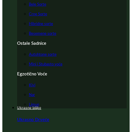
Bele Sorte
Crne Sorte
Hibridne sorte
Besemene sorte
Ostale Sadnice
Autohtone sorte
Mini i Stubasto voće
Egzotično Voće
Kivi
Nar
Limun
Ukrasne biljke
Ukrasno Drveće