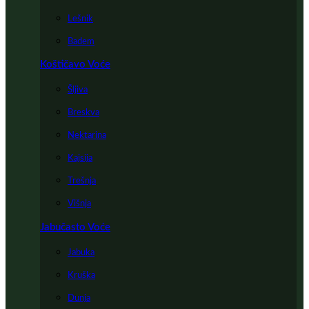
Lešnik
Badem
Koštičavo Voće
Šljiva
Breskva
Nektarina
Kajsija
Trešnja
Višnja
Jabučasto Voće
Jabuka
Kruška
Dunja