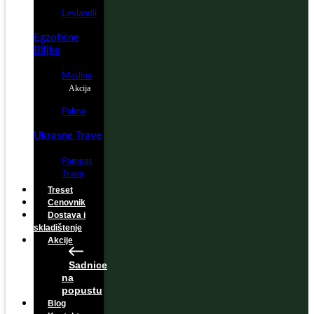
Leylandii
Egzotične
Biljke
Maslina
Akcija
Palma
Ukrasne Trave
Pampas
Trava
Treset
Cenovnik
Dostava i
skladištenje
Akcije
Sadnice
na
popustu
Blog