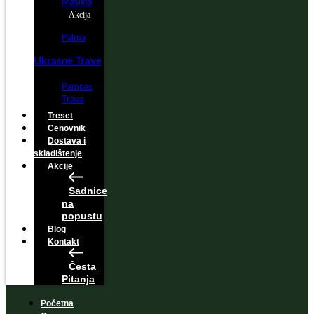
Maslina
Akcija
Palma
Ukrasne Trave
Pampas
Trava
Treset
Cenovnik
Dostava i
skladištenje
Akcije
Sadnice
na
popustu
Blog
Kontakt
Česta
Pitanja
Početna