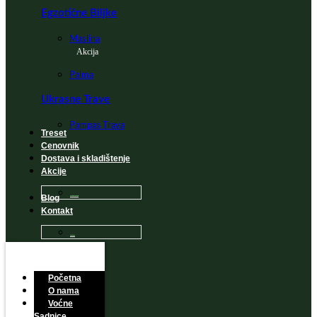
Egzotične Biljke
Maslina
Akcija
Palma
Ukrasne Trave
Pampas Trava
Treset
Cenovnik
Dostava i skladištenje
Akcije
Blog
Sadnice na popustu
Kontakt
Česta Pitanja
Početna
O nama
Voćne
Sadnice