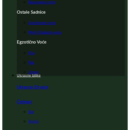
Besemene sorte
Ostale Sadnice
Autohtone sorte
Mini i Stubasto voće
Egzotično Voće
Kivi
Nar
Limun
Ukrasne biljke
Ukrasno Drveće
Četinari
Bor
Smrča