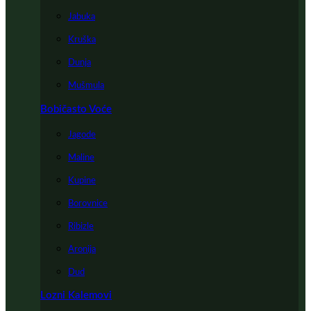
Jabuka
Kruška
Dunja
Mušmula
Bobičasto Voće
Jagode
Maline
Kupine
Borovnice
Ribizle
Aronija
Dud
Lozni Kalemovi