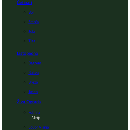
Četinari
Bor
Smrča
Jela
Tisa
Listopadno
Bagrem
Bukva
Breza
Jasen
Živa Ograda
Fotinija
Akcija
Lovor Višnja