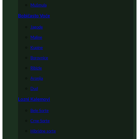
Mušmula
Bobičasto Voće
Jagode
Maline
Kupine
Borovnice
Ribizle
Aronija
Dud
Lozni Kalemovi
Bele Sorte
Crne Sorte
Hibridne sorte