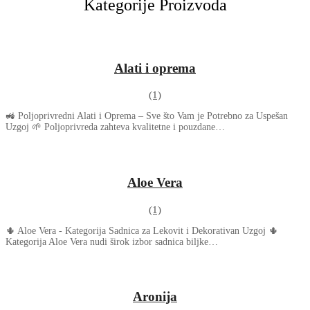
Kategorije Proizvoda
Alati i oprema
(1)
🚜 Poljoprivredni Alati i Oprema – Sve što Vam je Potrebno za Uspešan
Uzgoj 🌱 Poljoprivreda zahteva kvalitetne i pouzdane…
Aloe Vera
(1)
🌵 Aloe Vera - Kategorija Sadnica za Lekovit i Dekorativan Uzgoj 🌵
Kategorija Aloe Vera nudi širok izbor sadnica biljke…
Aronija