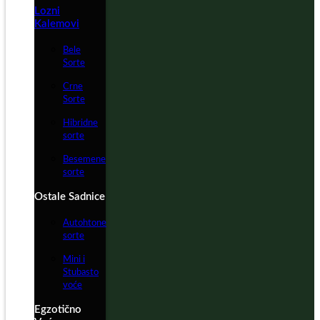
Lozni
Kalemovi
Bele
Sorte
Crne
Sorte
Hibridne
sorte
Besemene
sorte
Ostale Sadnice
Autohtone
sorte
Mini i
Stubasto
voće
Egzotično