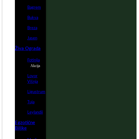
Bagrem
Bukva
Breza
Jasen
Živa Ograda
Fotinija
Akcija
Lovor
Višnja
Ligustrum
Tuja
Leylandii
Egzotične
Biljke