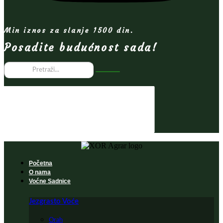
Min iznos za slanje 1500 din.
Posadite budućnost sada!
Početna
O nama
Voćne Sadnice
Jezgrasto Voće
Orah