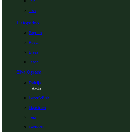
Jela
Tisa
Listopadno
Bagrem
Bukva
Breza
Jasen
Živa Ograda
Fotinija
Akcija
Lovor Višnja
Ligustrum
Tuja
Leylandii