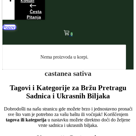
Kontakt
Česta
Pitanja
Pozovi
0
Nema proizvoda u korpi.
castanea sativa
Tagovi i Kategorije za Bržu Pretragu
Sadnica i Ukrasnih Biljaka
Dobrodošli na našu stranicu gde možete brzo i jednostavno pronaći
sve što vam je potrebno za vašu baštu ili voćnjak! Korišćenjem
tagova ili kategorija
u nastavku možete direktno doći do željene
vrste sadnica i ukrasnih biljaka.