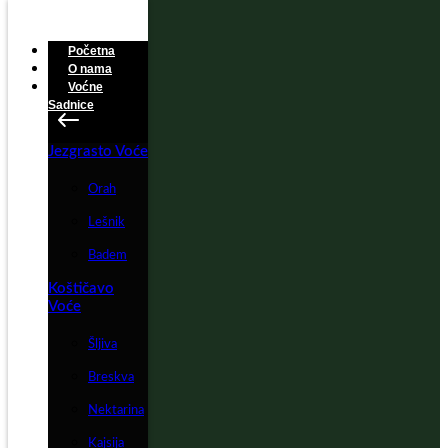
Početna
O nama
Voćne
Sadnice
Jezgrasto Voće
Orah
Lešnik
Badem
Koštičavo
Voće
Šljiva
Breskva
Nektarina
Kajsija