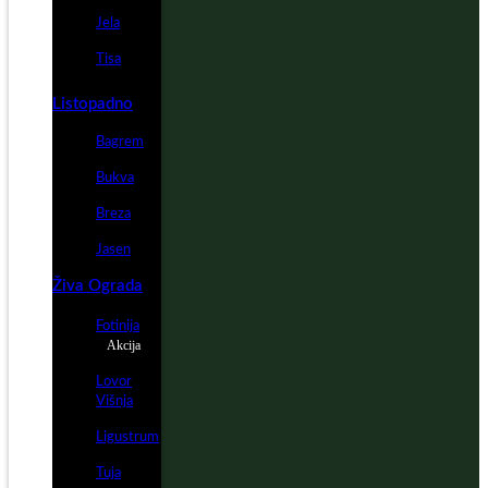
Jela
Tisa
Listopadno
Bagrem
Bukva
Breza
Jasen
Živa Ograda
Fotinija
Akcija
Lovor
Višnja
Ligustrum
Tuja