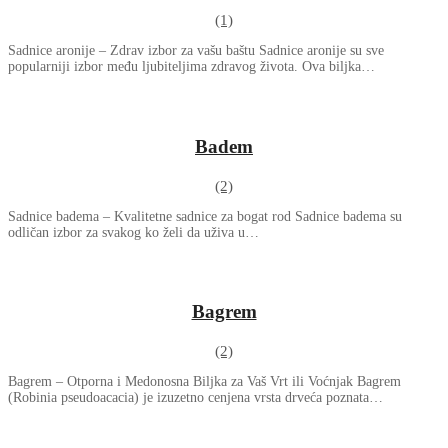
(1)
Sadnice aronije – Zdrav izbor za vašu baštu Sadnice aronije su sve
popularniji izbor među ljubiteljima zdravog života. Ova biljka…
Badem
(2)
Sadnice badema – Kvalitetne sadnice za bogat rod Sadnice badema su
odličan izbor za svakog ko želi da uživa u…
Bagrem
(2)
Bagrem – Otporna i Medonosna Biljka za Vaš Vrt ili Voćnjak Bagrem
(Robinia pseudoacacia) je izuzetno cenjena vrsta drveća poznata…