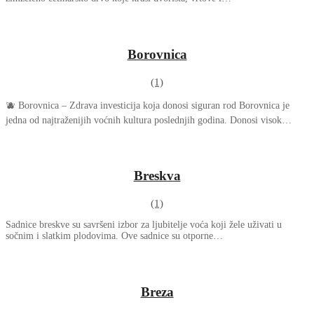
Borovnica
(1)
🫐 Borovnica – Zdrava investicija koja donosi siguran rod Borovnica je
jedna od najtraženijih voćnih kultura poslednjih godina. Donosi visok…
Breskva
(1)
Sadnice breskve su savršeni izbor za ljubitelje voća koji žele uživati u
sočnim i slatkim plodovima. Ove sadnice su otporne…
Breza