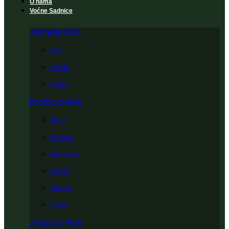
O nama
Voćne Sadnice
Jezgrasto Voće
Orah
Lešnik
Badem
Koštičavo Voće
Šljiva
Breskva
Nektarina
Kajsija
Trešnja
Višnja
Jabučasto Voće