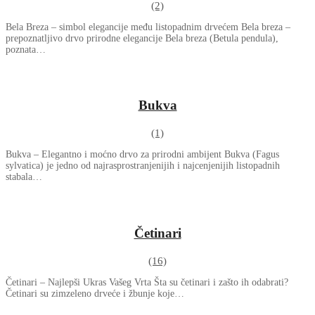
(2)
Bela Breza – simbol elegancije među listopadnim drvećem Bela breza –
prepoznatljivo drvo prirodne elegancije Bela breza (Betula pendula),
poznata…
Bukva
(1)
Bukva – Elegantno i moćno drvo za prirodni ambijent Bukva (Fagus
sylvatica) je jedno od najrasprostranjenijih i najcenjenijih listopadnih
stabala…
Četinari
(16)
Četinari – Najlepši Ukras Vašeg Vrta Šta su četinari i zašto ih odabrati?
Četinari su zimzeleno drveće i žbunje koje…