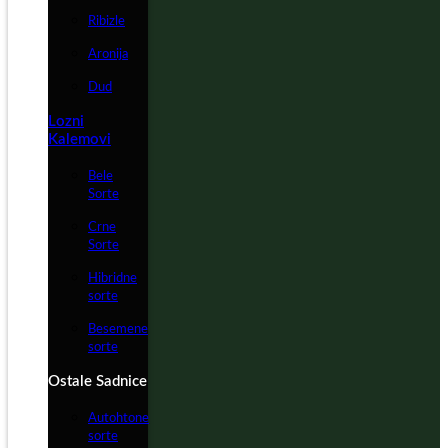
Ribizle
Aronija
Dud
Lozni
Kalemovi
Bele
Sorte
Crne
Sorte
Hibridne
sorte
Besemene
sorte
Ostale Sadnice
Autohtone
sorte