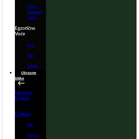
Mini i
Stubasto
voće
Egzotično
Voće
Kivi
Nar
Limun
Ukrasne
biljke
Ukrasno
Drveće
Četinari
Bor
Smrča