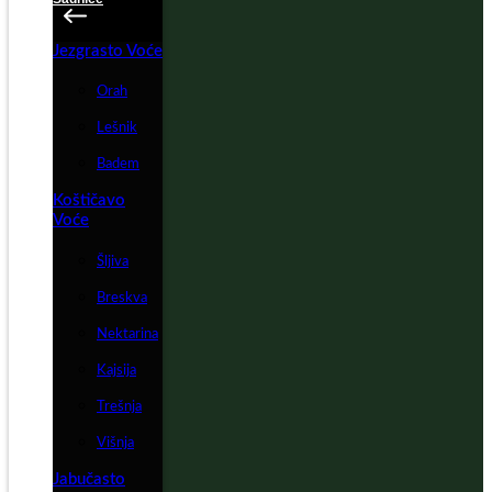
Jezgrasto Voće
Orah
Lešnik
Badem
Koštičavo
Voće
Šljiva
Breskva
Nektarina
Kajsija
Trešnja
Višnja
Jabučasto