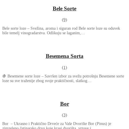
Bele Sorte
(9)
Bele sorte loze – Svežina, aroma i siguran rod Bele sorte loze su oduvek
bile temelj vinogradarstva. Odlikuju se laganim,…
Besemena Sorta
(1)
🍇 Besemene sorte loze – Savršen izbor za svežu potrošnju Besemene sorte
loze su sve traženije zbog svoje praktičnosti, slatkog…
Bor
(3)
Bor – Ukrasno i Praktično Drveće za Vaše Dvorište Bor (Pinus) je
zimzeleno četinarsko drvo koje krasi dvorišta, vrtove i…