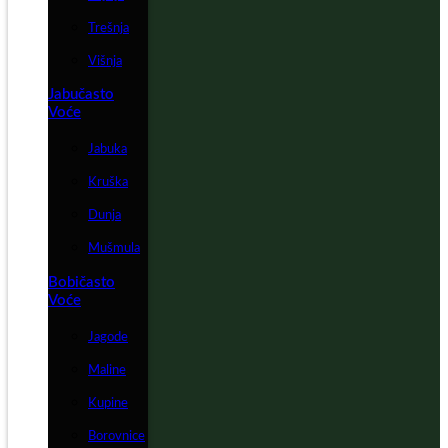
Trešnja
Višnja
Jabučasto
Voće
Jabuka
Kruška
Dunja
Mušmula
Bobičasto
Voće
Jagode
Maline
Kupine
Borovnice