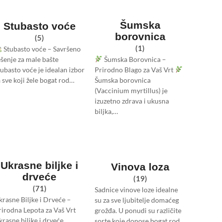
Šumska
Stubasto voće
borovnica
(5)
(1)
Stubasto voće – Savršeno
Šumska Borovnica –
ešenje za male bašte
Prirodno Blago za Vaš Vrt
tubasto voće je idealan izbor
Šumska borovnica
 sve koji žele bogat rod…
(Vaccinium myrtillus) je
izuzetno zdrava i ukusna
biljka,…
Ukrasne biljke i
Vinova loza
drveće
(19)
(71)
Sadnice vinove loze idealne
krasne Biljke i Drveće –
su za sve ljubitelje domaćeg
rirodna Lepota za Vaš Vrt
grožđa. U ponudi su različite
krasne biljke i drveće
sorte koje donose bogat rod