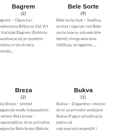
Bagrem
Bele Sorte
(2)
(9)
agrem – Otporna i
Bele sorte loze – Svežina,
edonosna Biljka za Vaš Vrt
aroma i siguran rod Bele
li Voćnjak Bagrem (Robinia
sorte loze su oduvek bile
seudoacacia) je izuzetno
temelj vinogradarstva.
enjena vrsta drveća
Odlikuju se laganim,…
oznata…
Breza
Bukva
(2)
(1)
ela Breza – simbol
Bukva – Elegantno i moćno
legancije među listopadnim
drvo za prirodni ambijent
rvećem Bela breza –
Bukva (Fagus sylvatica) je
repoznatljivo drvo prirodne
jedno od
legancije Bela breza (Betula
najrasprostranjenijih i