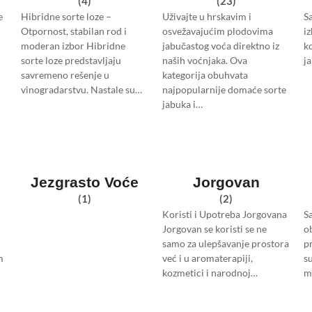
(4)
(23)
e
Hibridne sorte loze –
Uživajte u hrskavim i
S
Otpornost, stabilan rod i
osvežavajućim plodovima
iz
moderan izbor Hibridne
jabučastog voća direktno iz
ko
sorte loze predstavljaju
naših voćnjaka. Ova
j
savremeno rešenje u
kategorija obuhvata
vinogradarstvu. Nastale su…
najpopularnije domaće sorte
jabuka i…
Jezgrasto Voće
Jorgovan
(1)
(2)
Koristi i Upotreba Jorgovana
S
Jorgovan se koristi se ne
o
samo za ulepšavanje prostora
p
m
već i u aromaterapiji,
s
kozmetici i narodnoj…
m