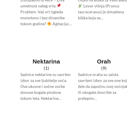
umetnost vašeg vrta
Lovor višnja (Prunus
Problem: Vaš vrt izgleda
laurocerasus) je zimzelena
monotono i bez dinamike
biljka koja se…
tokom godine?
Agitacija:…
Nektarina
Orah
(1)
(9)
Sadnice nektarine su savršen
Sadnice oraha su zaista
izbor za sve ljubitelje voća.
savršeni izbor za sve one koj
Ove ukusne i sočne voćke
žele da započnu svoj voćnja
donose bogate plodove
ili obogate dvorište sa
tokom leta. Nektarine…
prelepim…