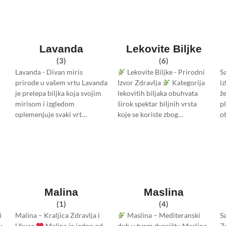
Lavanda
Lekovite Biljke
(3)
(6)
Lavanda - Divan miris
Lekovite Biljke - Prirodni
S
prirode u vašem vrtu Lavanda
Izvor Zdravlja
Kategorija
i
je prelepa biljka koja svojim
lekovitih biljaka obuhvata
ž
mirisom i izgledom
širok spektar biljnih vrsta
p
oplemenjuje svaki vrt…
koje se koriste zbog…
o
Malina
Maslina
(1)
(4)
i
Malina – Kraljica Zdravlja i
Maslina – Mediteranski
S
u
Ukusa
Malina je jedno od
duh u tvom dvorištu Maslina
Z