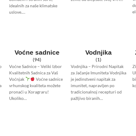
d
idealnih za naše klimatske
e
uslove.…
Voćne sadnice
Vodnjika
(94)
(1)
p
Voćne Sadnice – Veliki Izbor
Vodnjika – Prirodni Napitak
Z
Kvalitetnih Sadnica za Vaš
za Jačanje Imuniteta Vodnjika
U
Voćnjak
Voćne sadnice
je jedinstveni napitak za
bi
a
vrhunskog kvaliteta možete
imunitet, napravljen po
k
pronaći u Xoragraru!
tradicionalnoj recepturi od
Ukoliko…
pažljivo biranih…