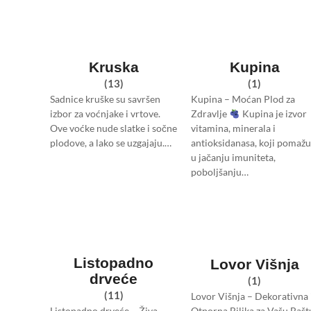
Kruska
Kupina
(13)
(1)
Sadnice kruške su savršen
Kupina – Moćan Plod za
izbor za voćnjake i vrtove.
Zdravlje
Kupina je izvor
Ove voćke nude slatke i sočne
vitamina, minerala i
plodove, a lako se uzgajaju.…
antioksidanasa, koji pomažu
u jačanju imuniteta,
poboljšanju…
Listopadno
Lovor Višnja
drveće
(1)
(11)
Lovor Višnja – Dekorativna 
Listopadno drveće – Živa
Otporna Biljka za Vašu Bašt