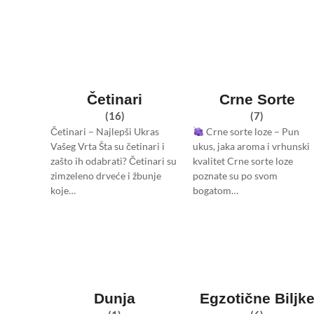
Četinari
Crne Sorte
(16)
(7)
Četinari – Najlepši Ukras
Crne sorte loze – Pun
Vašeg Vrta Šta su četinari i
ukus, jaka aroma i vrhunski
zašto ih odabrati? Četinari su
kvalitet Crne sorte loze
zimzeleno drveće i žbunje
poznate su po svom
koje…
bogatom…
Dunja
Egzotične Biljk