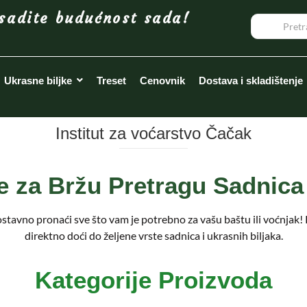
sadite budućnost sada!
Ukrasne biljke
Treset
Cenovnik
Dostava i skladištenje
Institut za voćarstvo Čačak
je za Bržu Pretragu Sadnica 
stavno pronaći sve što vam je potrebno za vašu baštu ili voćnjak
direktno doći do željene vrste sadnica i ukrasnih biljaka.
Kategorije Proizvoda