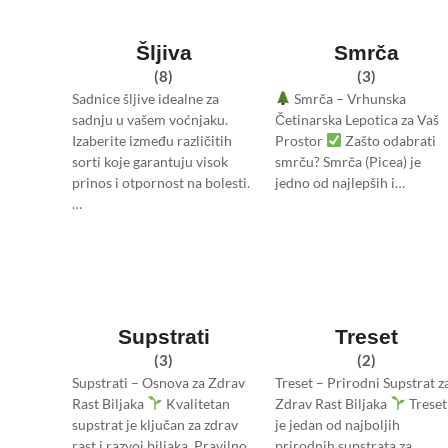
Šljiva
Smrča
(8)
(3)
Sadnice šljive idealne za
Smrča – Vrhunska
sadnju u vašem voćnjaku.
Četinarska Lepotica za Vaš
Izaberite između različitih
Prostor
Zašto odabrati
sorti koje garantuju visok
smrču? Smrča (Picea) je
prinos i otpornost na bolesti.
jedno od najlepših i…
…
Supstrati
Treset
(3)
(2)
Supstrati – Osnova za Zdrav
Treset – Prirodni Supstrat z
Rast Biljaka
Kvalitetan
Zdrav Rast Biljaka
Treset
supstrat je ključan za zdrav
je jedan od najboljih
rast i razvoj biljaka. Pravilno
prirodnih supstrata za