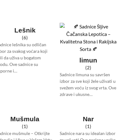
Lešnik
(6)
adnice lešnika su odličan
zbor za svakog voćara koji
eli da uživa u bogatom
limun
lodu. Ove sadnice su
(2)
tporne i…
Sadnice limuna su savršen
izbor za sve koji žele uživati u
svežem voću iz svog vrta. Ove
zdrave i ukusne…
Mušmula
Nar
(1)
(1)
adnice mušmule – Otkrijte
Sadnice nara su idealan izbor
dravlje i Ukus u Vašem Vrtu
za vaš vrt! Ova prelepa voćka