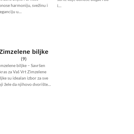
onose harmoniju, svežinu i
i…
leganciju u…
Zimzelene biljke
(9)
imzelene biljke – Savršen
kras za Vaš Vrt Zimzelene
ljke su idealan izbor za sve
oji žele da njihovo dvorište…