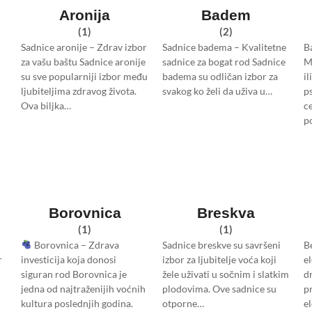
Aronija
Badem
(1)
(2)
Sadnice aronije – Zdrav izbor
Sadnice badema – Kvalitetne
B
za vašu baštu Sadnice aronije
sadnice za bogat rod Sadnice
M
su sve popularniji izbor među
badema su odličan izbor za
i
ljubiteljima zdravog života.
svakog ko želi da uživa u…
p
Ova biljka…
c
p
Borovnica
Breskva
(1)
(1)
Borovnica – Zdrava
Sadnice breskve su savršeni
B
r
investicija koja donosi
izbor za ljubitelje voća koji
e
siguran rod Borovnica je
žele uživati u sočnim i slatkim
d
jedna od najtraženijih voćnih
plodovima. Ove sadnice su
p
kultura poslednjih godina.
otporne…
e