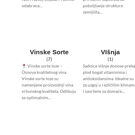
odabrana…
poboljšanje strukture
zemljišta…
Vinske Sorte
VIšnja
(7)
(1)
Vinske sorte loze –
Sadnice višnje donose prele
Osnova kvalitetnog vina
plod bogat vitaminima i
Vinske sorte loze su
antioksidansima. Idealne su
namenjene proizvodnji vina
za uzgoj u različitim klimam
vrhunskog kvaliteta. Odlikuju
i savršene za domaće…
se optimalnim…