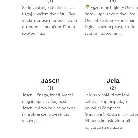
(1)
(6)
Sadnice dunje idealne su za
Egzotične biljke – Unesit
uzgoj u vašem dvorištu. Ove
dašak juga u svoje dvorište
voćke donose plodove bogate
Ove biljke donose poseban
aromom i slatkoćom. Dunja
izgled svakom prostoru. Sa
je otporna…
svojim neobičnim…
Jasen
Jela
(1)
(2)
Jasen – Snaga, izdržljivost i
Jele su visoki, zimzeleni
elegancija u svakoj bašti
četinari koji pripadaju
Jasen je drvo koje se odavno
porodici čempresa
ceni zbog svoje čvrstoće,
(Pinaceae). Rastu u različiti
visokog…
klimatskim uslovima, ali
najčešće se nalaze u…