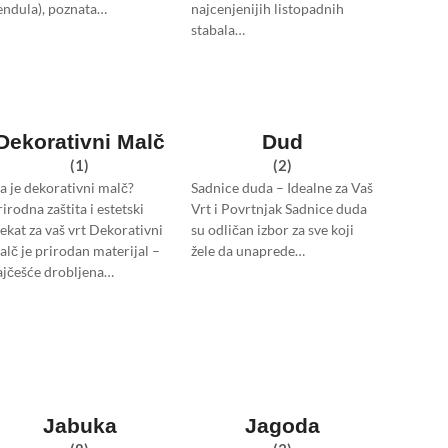
endula), poznata…
najcenjenijih listopadnih
stabala…
Dekorativni Malč
Dud
(1)
(2)
ta je dekorativni malč?
Sadnice duda – Idealne za Vaš
irodna zaštita i estetski
Vrt i Povrtnjak Sadnice duda
fekat za vaš vrt Dekorativni
su odličan izbor za sve koji
alč je prirodan materijal –
žele da unaprede…
ajčešće drobljena…
Jabuka
Jagoda