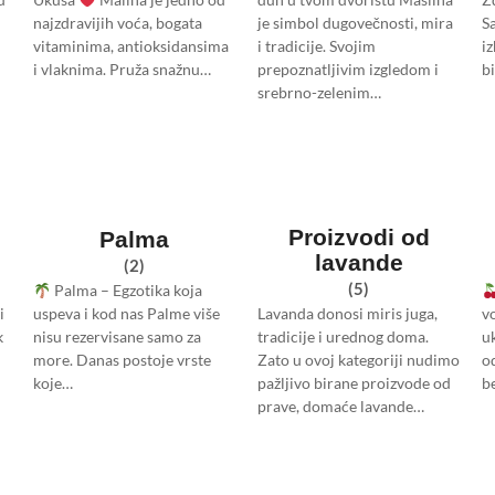
najzdravijih voća, bogata
je simbol dugovečnosti, mira
S
vitaminima, antioksidansima
i tradicije. Svojim
iz
i vlaknima. Pruža snažnu…
prepoznatljivim izgledom i
bi
srebrno-zelenim…
Proizvodi od
Palma
lavande
(2)
(5)
Palma – Egzotika koja
Lavanda donosi miris juga,
i
uspeva i kod nas Palme više
v
tradicije i urednog doma.
k
nisu rezervisane samo za
u
Zato u ovoj kategoriji nudimo
more. Danas postoje vrste
o
pažljivo birane proizvode od
koje…
be
prave, domaće lavande…