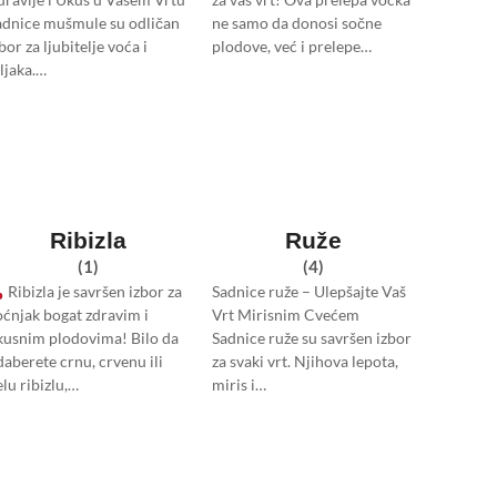
adnice mušmule su odličan
ne samo da donosi sočne
bor za ljubitelje voća i
plodove, već i prelepe…
ljaka.…
Ribizla
Ruže
(1)
(4)
Ribizla je savršen izbor za
Sadnice ruže – Ulepšajte Vaš
oćnjak bogat zdravim i
Vrt Mirisnim Cvećem
kusnim plodovima! Bilo da
Sadnice ruže su savršen izbor
daberete crnu, crvenu ili
za svaki vrt. Njihova lepota,
lu ribizlu,…
miris i…