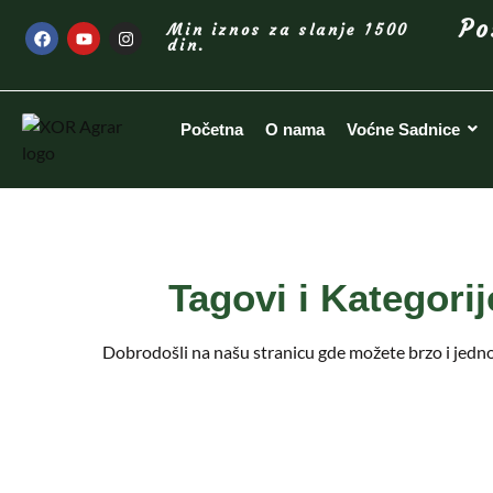
Po
Min iznos za slanje 1500
din.
Početna
O nama
Voćne Sadnice
Tagovi i Kategori
Dobrodošli na našu stranicu gde možete brzo i jedno