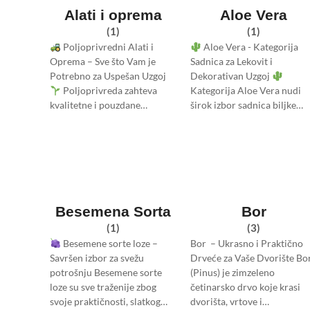
Alati i oprema
Aloe Vera
(1)
(1)
Poljoprivredni Alati i
Aloe Vera - Kategorija
Oprema – Sve što Vam je
Sadnica za Lekovit i
Potrebno za Uspešan Uzgoj
Dekorativan Uzgoj
Poljoprivreda zahteva
Kategorija Aloe Vera nudi
kvalitetne i pouzdane…
širok izbor sadnica biljke…
Besemena Sorta
Bor
(1)
(3)
Besemene sorte loze –
Bor – Ukrasno i Praktično
Savršen izbor za svežu
Drveće za Vaše Dvorište Bo
potrošnju Besemene sorte
(Pinus) je zimzeleno
loze su sve traženije zbog
četinarsko drvo koje krasi
svoje praktičnosti, slatkog…
dvorišta, vrtove i…