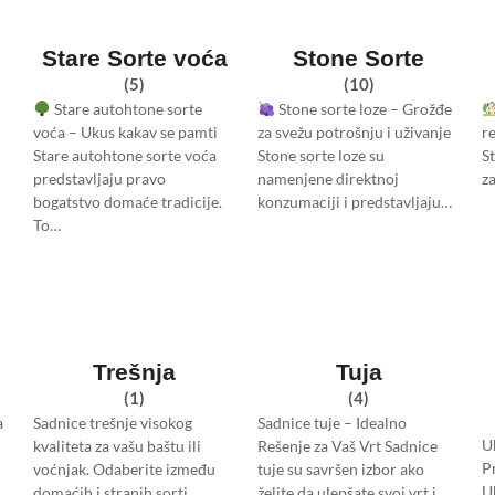
Stare Sorte voća
Stone Sorte
(5)
(10)
Stare autohtone sorte
Stone sorte loze – Grožđe
voća – Ukus kakav se pamti
za svežu potrošnju i uživanje
r
Stare autohtone sorte voća
Stone sorte loze su
S
predstavljaju pravo
namenjene direktnoj
za
bogatstvo domaće tradicije.
konzumaciji i predstavljaju…
To…
Trešnja
Tuja
(1)
(4)
a
Sadnice trešnje visokog
Sadnice tuje – Idealno
U
kvaliteta za vašu baštu ili
Rešenje za Vaš Vrt Sadnice
P
voćnjak. Odaberite između
tuje su savršen izbor ako
U
domaćih i stranih sorti,
želite da ulepšate svoj vrt i…