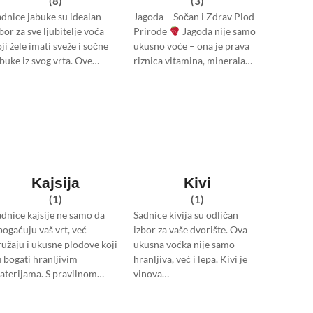
(8)
(3)
adnice jabuke su idealan
Jagoda – Sočan i Zdrav Plod
bor za sve ljubitelje voća
Prirode
Jagoda nije samo
ji žele imati sveže i sočne
ukusno voće – ona je prava
abuke iz svog vrta. Ove…
riznica vitamina, minerala…
Kajsija
Kivi
(1)
(1)
adnice kajsije ne samo da
Sadnice kivija su odličan
bogaćuju vaš vrt, već
izbor za vaše dvorište. Ova
ružaju i ukusne plodove koji
ukusna voćka nije samo
u bogati hranljivim
hranljiva, već i lepa. Kivi je
aterijama. S pravilnom…
vinova…