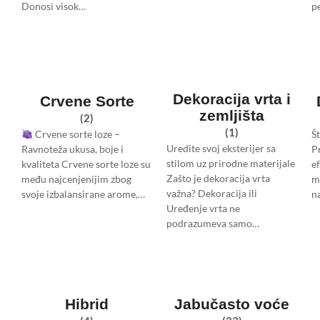
Donosi visok…
p
Dekoracija vrta i
Crvene Sorte
zemljišta
(2)
(1)
Crvene sorte loze –
Š
Uredite svoj eksterijer sa
Ravnoteža ukusa, boje i
Pr
stilom uz prirodne materijale
kvaliteta Crvene sorte loze su
e
Zašto je dekoracija vrta
među najcenjenijim zbog
m
važna? Dekoracija ili
svoje izbalansirane arome,…
n
Uređenje vrta ne
podrazumeva samo…
e
Hibrid
Jabučasto voće