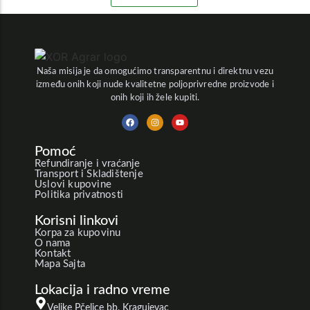
Naša misija je da omogućimo transparentnu i direktnu vezu
između onih koji nude kvalitetne poljoprivredne proizvode i
onih koji ih žele kupiti.
Pomoć
Refundiranje i vraćanje
Transport i Skladištenje
Uslovi kupovine
Politika privatnosti
Korisni linkovi
Korpa za kupovinu
O nama
Kontakt
Mapa Sajta
Lokacija i radno vreme
Velike Pčelice bb, Kragujevac