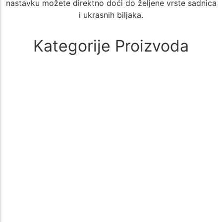
nastavku možete direktno doći do željene vrste sadnica
i ukrasnih biljaka.
Kategorije Proizvoda
Alati i oprema
(1)
🚜 Poljoprivredni Alati i Oprema – Sve što Vam je Potrebno za
Uspešan Uzgoj 🌱 Poljoprivreda zahteva kvalitetne i pouzdane…
Aloe Vera
(1)
🌵 Aloe Vera - Kategorija Sadnica za Lekovit i Dekorativan Uzgoj
🌵 Kategorija Aloe Vera nudi širok izbor sadnica biljke…
Aronija
(1)
Sadnice aronije – Zdrav izbor za vašu baštu Sadnice aronije su