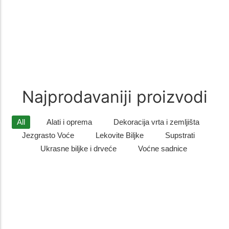
recepturi od pažljivo biranih…
Zimzelene biljke
(9)
Zimzelene biljke – Savršen Ukras za Vaš Vrt Zimzelene biljke su
idealan izbor za sve koji žele da njihovo dvorište…
Najprodavaniji proizvodi
All
Alati i oprema
Dekoracija vrta i zemljišta
Jezgrasto Voće
Lekovite Biljke
Supstrati
Ukrasne biljke i drveće
Voćne sadnice
Listopadno drveće
,
Ukrasne biljke i drveće
Sadnice gorskog javora – otporno i dekorativno drvo