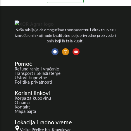
Naša misija je da omogućimo transparentnu i direktnu vezu
između onih koji nude kvalitetne poljoprivredne proizvode i
onih koji ih žele kupiti.
Pomoć
Refundiranje i vraćanje
Transport i Skladištenje
Uslovi kupovine
Politika privatnosti
Korisni linkovi
Korpa za kupovinu
O nama
Kontakt
Mapa Sajta
Lokacija i radno vreme
Velike Pčelice bb, Kragujevac