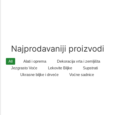
recepturi od pažljivo biranih…
Zimzelene biljke
(9)
Zimzelene biljke – Savršen Ukras za Vaš Vrt Zimzelene biljke su
idealan izbor za sve koji žele da njihovo dvorište…
Najprodavaniji proizvodi
All
Alati i oprema
Dekoracija vrta i zemljišta
Jezgrasto Voće
Lekovite Biljke
Supstrati
Ukrasne biljke i drveće
Voćne sadnice
Listopadno drveće
,
Ukrasne biljke i drveće
Sadnice gorskog javora – otporno i dekorativno drvo