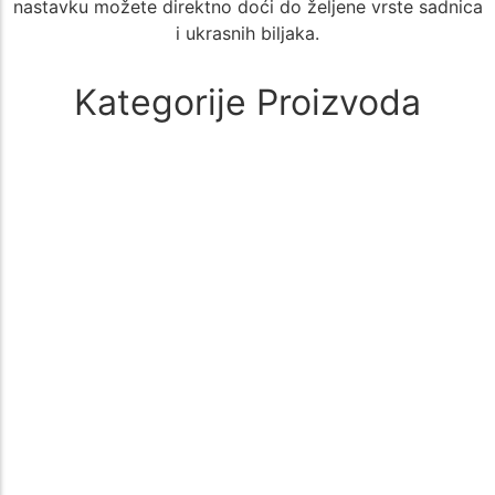
nastavku možete direktno doći do željene vrste sadnica
i ukrasnih biljaka.
Kategorije Proizvoda
Alati i oprema
(1)
🚜 Poljoprivredni Alati i Oprema – Sve što Vam je Potrebno za
Uspešan Uzgoj 🌱 Poljoprivreda zahteva kvalitetne i pouzdane…
Aloe Vera
(1)
🌵 Aloe Vera - Kategorija Sadnica za Lekovit i Dekorativan Uzgoj
🌵 Kategorija Aloe Vera nudi širok izbor sadnica biljke…
Aronija
(1)
Sadnice aronije – Zdrav izbor za vašu baštu Sadnice aronije su