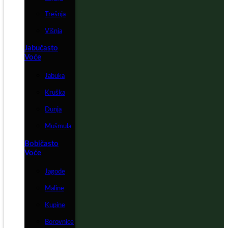
Trešnja
Višnja
Jabučasto
Voće
Jabuka
Kruška
Dunja
Mušmula
Bobičasto
Voće
Jagode
Maline
Kupine
Borovnice