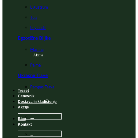
Ligustrum
Tuja
Leylandii
Egzotične Biljke
Maslina
Akcija
Palma
Ukrasne Trave
Pampas Trava
Treset
Cenovnik
Dostava i skladištenje
Akcije
Blog
Sadnice na popustu
Kontakt
Česta Pitanja