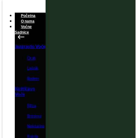
Početna
O nama
Voćne
Sadnice
Jezgrasto Voće
Orah
Lešnik
Badem
Koštičavo
Voće
Šljiva
Breskva
Nektarina
Kajsija