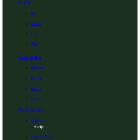
Četinari
Bor
Smrča
Jela
Tisa
Listopadno
Bagrem
Bukva
Breza
Jasen
Živa Ograda
Fotinija
Akcija
Lovor Višnja