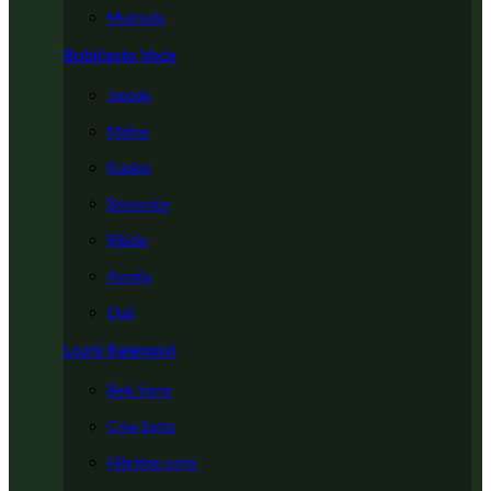
Mušmula
Bobičasto Voće
Jagode
Maline
Kupine
Borovnice
Ribizle
Aronija
Dud
Lozni Kalemovi
Bele Sorte
Crne Sorte
Hibridne sorte