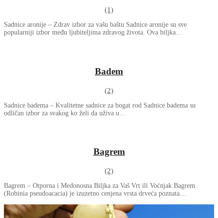
(1)
Sadnice aronije – Zdrav izbor za vašu baštu Sadnice aronije su sve
popularniji izbor među ljubiteljima zdravog života. Ova biljka…
Badem
(2)
Sadnice badema – Kvalitetne sadnice za bogat rod Sadnice badema su
odličan izbor za svakog ko želi da uživa u…
Bagrem
(2)
Bagrem – Otporna i Medonosna Biljka za Vaš Vrt ili Voćnjak Bagrem
(Robinia pseudoacacia) je izuzetno cenjena vrsta drveća poznata…