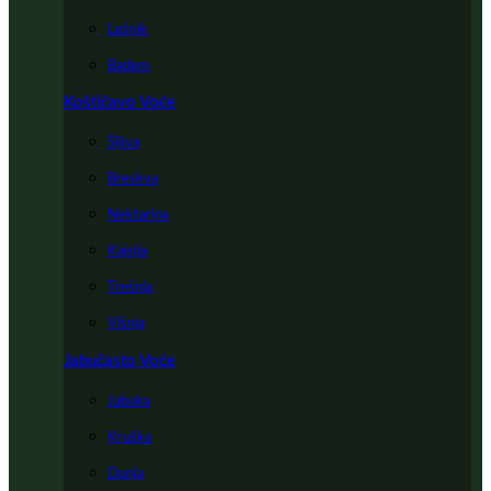
Lešnik
Badem
Koštičavo Voće
Šljiva
Breskva
Nektarina
Kajsija
Trešnja
Višnja
Jabučasto Voće
Jabuka
Kruška
Dunja