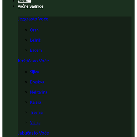
O nama
Voćne Sadnice
Jezgrasto Voće
Orah
Lešnik
Badem
Koštičavo Voće
Šljiva
Breskva
Nektarina
Kajsija
Trešnja
Višnja
Jabučasto Voće