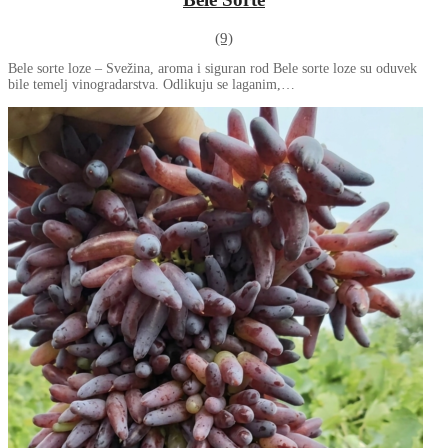
(9)
Bele sorte loze – Svežina, aroma i siguran rod Bele sorte loze su oduvek
bile temelj vinogradarstva. Odlikuju se laganim,…