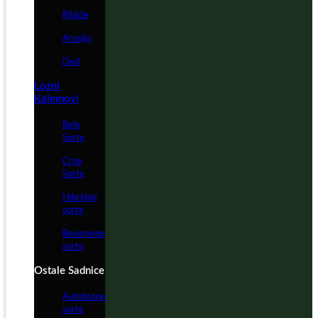
Ribizle
Aronija
Dud
Lozni
Kalemovi
Bele
Sorte
Crne
Sorte
Hibridne
sorte
Besemene
sorte
Ostale Sadnice
Autohtone
sorte