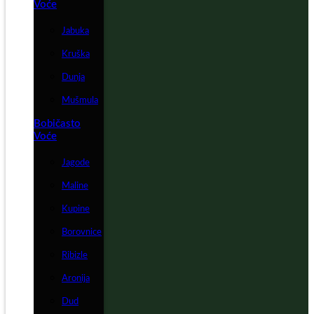
Voće
Jabuka
Kruška
Dunja
Mušmula
Bobičasto
Voće
Jagode
Maline
Kupine
Borovnice
Ribizle
Aronija
Dud