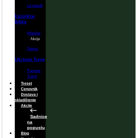
Leylandii
Egzotične
Biljke
Maslina
Akcija
Palma
Ukrasne Trave
Pampas
Trava
Treset
Cenovnik
Dostava i
skladištenje
Akcije
Sadnice
na
popustu
Blog