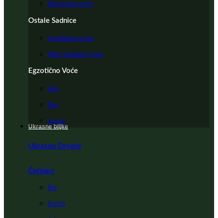
Besemene sorte
Ostale Sadnice
Autohtone sorte
Mini i Stubasto voće
Egzotično Voće
Kivi
Nar
Limun
Ukrasne biljke
Ukrasno Drveće
Četinari
Bor
Smrča