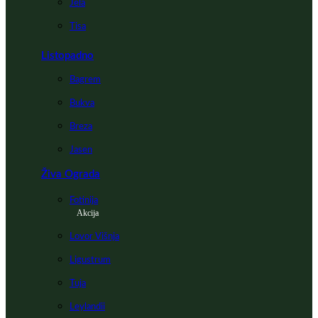
Jela
Tisa
Listopadno
Bagrem
Bukva
Breza
Jasen
Živa Ograda
Fotinija
Akcija
Lovor Višnja
Ligustrum
Tuja
Leylandii