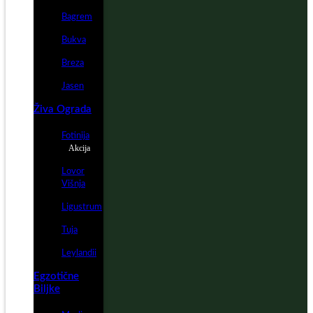
Bagrem
Bukva
Breza
Jasen
Živa Ograda
Fotinija
Akcija
Lovor
Višnja
Ligustrum
Tuja
Leylandii
Egzotične
Biljke