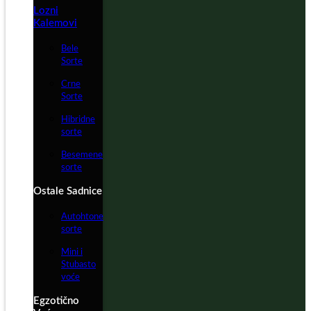
Lozni
Kalemovi
Bele
Sorte
Crne
Sorte
Hibridne
sorte
Besemene
sorte
Ostale Sadnice
Autohtone
sorte
Mini i
Stubasto
voće
Egzotično