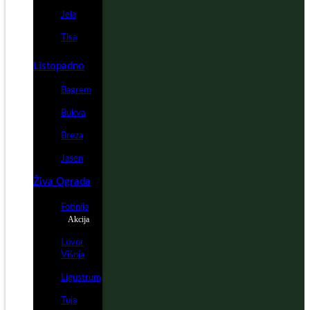
Jela
Tisa
Listopadno
Bagrem
Bukva
Breza
Jasen
Živa Ograda
Fotinija
Akcija
Lovor
Višnja
Ligustrum
Tuja