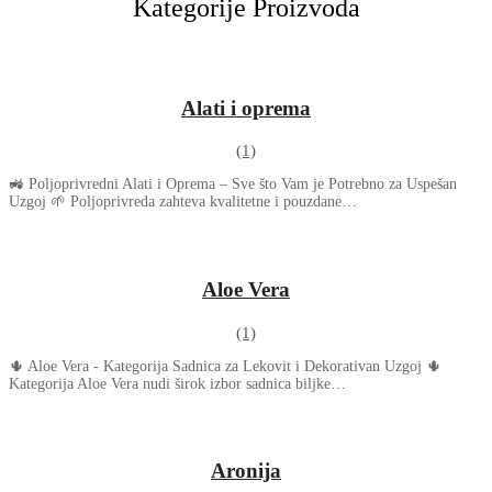
Kategorije Proizvoda
Alati i oprema
(1)
🚜 Poljoprivredni Alati i Oprema – Sve što Vam je Potrebno za Uspešan
Uzgoj 🌱 Poljoprivreda zahteva kvalitetne i pouzdane…
Aloe Vera
(1)
🌵 Aloe Vera - Kategorija Sadnica za Lekovit i Dekorativan Uzgoj 🌵
Kategorija Aloe Vera nudi širok izbor sadnica biljke…
Aronija