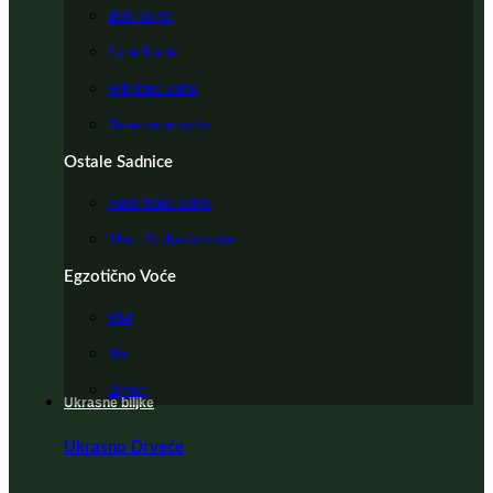
Bele Sorte
Crne Sorte
Hibridne sorte
Besemene sorte
Ostale Sadnice
Autohtone sorte
Mini i Stubasto voće
Egzotično Voće
Kivi
Nar
Limun
Ukrasne biljke
Ukrasno Drveće