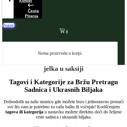
Kontakt
Česta
Pitanja
Pozovi
0
Nema proizvoda u korpi.
jelka u saksiji
Tagovi i Kategorije za Bržu Pretragu
Sadnica i Ukrasnih Biljaka
Dobrodošli na našu stranicu gde možete brzo i jednostavno pronaći
sve što vam je potrebno za vašu baštu ili voćnjak! Korišćenjem
tagova ili kategorija
u nastavku možete direktno doći do željene
vrste sadnica i ukrasnih biljaka.