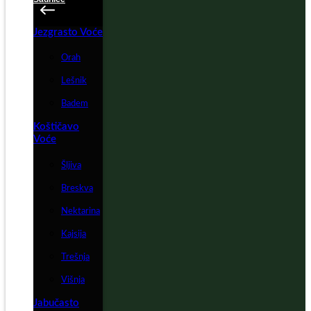
Jezgrasto Voće
Orah
Lešnik
Badem
Koštičavo
Voće
Šljiva
Breskva
Nektarina
Kajsija
Trešnja
Višnja
Jabučasto