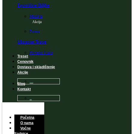
Egzotične Biljke
Maslina
Akcija
Palma
Ukrasne Trave
Pampas Trava
Treset
Cenovnik
Dostava i skladištenje
Akcije
Blog
Sadnice na popustu
Kontakt
Česta Pitanja
Početna
O nama
Voćne
Sadnice