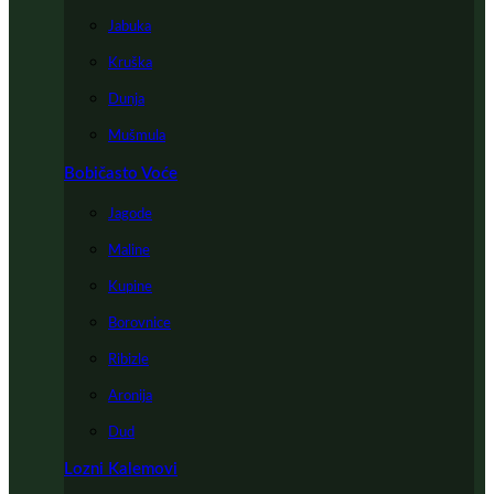
Jabuka
Kruška
Dunja
Mušmula
Bobičasto Voće
Jagode
Maline
Kupine
Borovnice
Ribizle
Aronija
Dud
Lozni Kalemovi