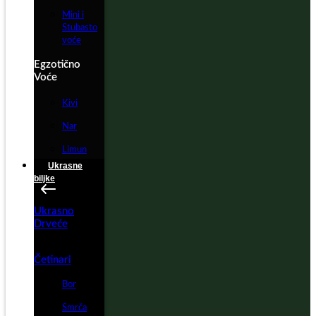
Mini i
Stubasto
voće
Egzotično
Voće
Kivi
Nar
Limun
Ukrasne
biljke
Ukrasno
Drveće
Četinari
Bor
Smrča