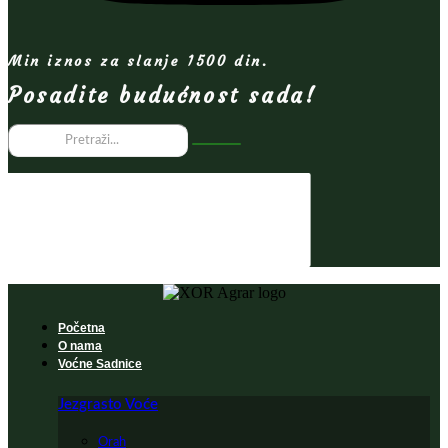
Min iznos za slanje 1500 din.
Posadite budućnost sada!
Početna
O nama
Voćne Sadnice
Jezgrasto Voće
Orah