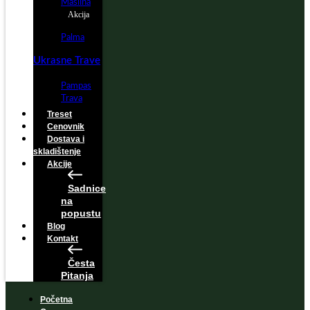
Maslina
Akcija
Palma
Ukrasne Trave
Pampas
Trava
Treset
Cenovnik
Dostava i
skladištenje
Akcije
Sadnice
na
popustu
Blog
Kontakt
Česta
Pitanja
Početna