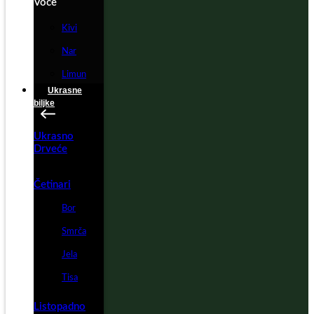
Voće
Kivi
Nar
Limun
Ukrasne
biljke
Ukrasno
Drveće
Četinari
Bor
Smrča
Jela
Tisa
Listopadno