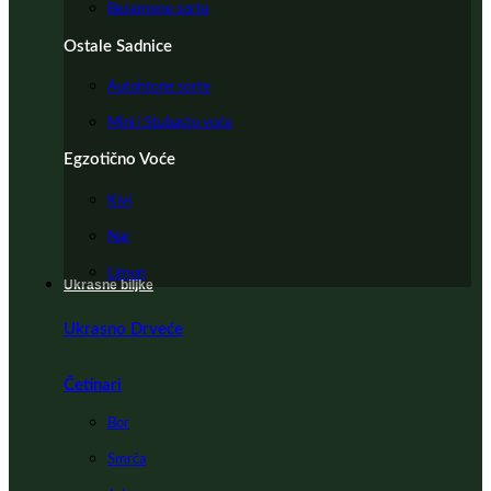
Besemene sorte
Ostale Sadnice
Autohtone sorte
Mini i Stubasto voće
Egzotično Voće
Kivi
Nar
Limun
Ukrasne biljke
Ukrasno Drveće
Četinari
Bor
Smrča