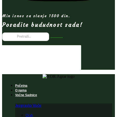
Min iznos za slanje 1500 din.
Posadite budućnost sada!
Početna
O nama
Voćne Sadnice
Jezgrasto Voće
Orah