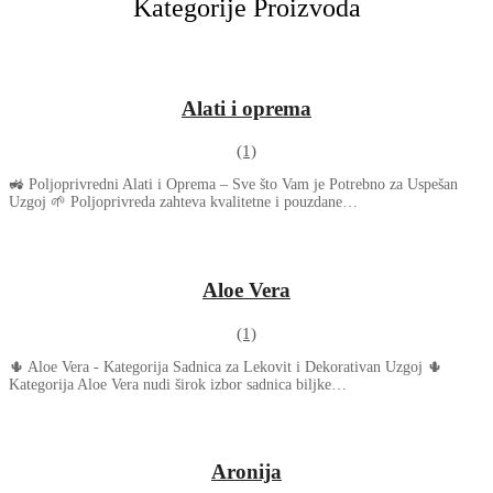
Kategorije Proizvoda
Alati i oprema
(1)
🚜 Poljoprivredni Alati i Oprema – Sve što Vam je Potrebno za Uspešan
Uzgoj 🌱 Poljoprivreda zahteva kvalitetne i pouzdane…
Aloe Vera
(1)
🌵 Aloe Vera - Kategorija Sadnica za Lekovit i Dekorativan Uzgoj 🌵
Kategorija Aloe Vera nudi širok izbor sadnica biljke…
Aronija