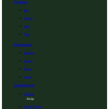
Četinari
Bor
Smrča
Jela
Tisa
Listopadno
Bagrem
Bukva
Breza
Jasen
Živa Ograda
Fotinija
Akcija
Lovor Višnja