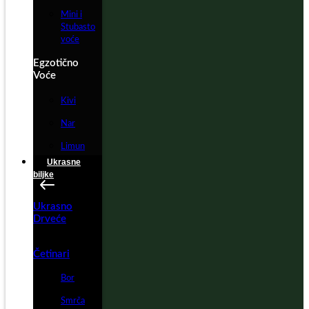
Mini i
Stubasto
voće
Egzotično
Voće
Kivi
Nar
Limun
Ukrasne
biljke
Ukrasno
Drveće
Četinari
Bor
Smrča