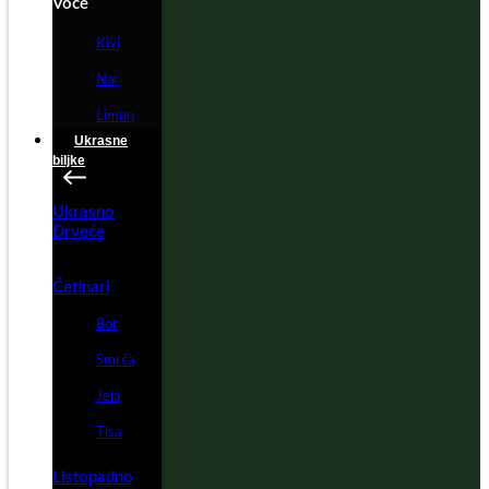
Voće
Kivi
Nar
Limun
Ukrasne
biljke
Ukrasno
Drveće
Četinari
Bor
Smrča
Jela
Tisa
Listopadno