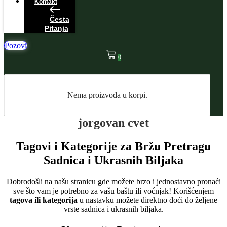
Kontakt
Česta
Pitanja
Pozovi
0
Nema proizvoda u korpi.
jorgovan cvet
Tagovi i Kategorije za Bržu Pretragu
Sadnica i Ukrasnih Biljaka
Dobrodošli na našu stranicu gde možete brzo i jednostavno pronaći
sve što vam je potrebno za vašu baštu ili voćnjak! Korišćenjem
tagova ili kategorija
u nastavku možete direktno doći do željene
vrste sadnica i ukrasnih biljaka.