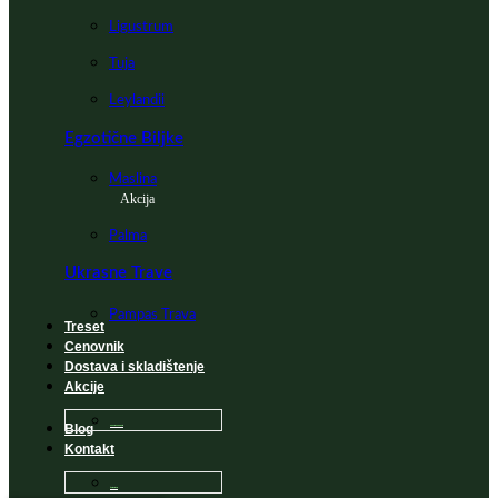
Ligustrum
Tuja
Leylandii
Egzotične Biljke
Maslina
Akcija
Palma
Ukrasne Trave
Pampas Trava
Treset
Cenovnik
Dostava i skladištenje
Akcije
Blog
Sadnice na popustu
Kontakt
Česta Pitanja