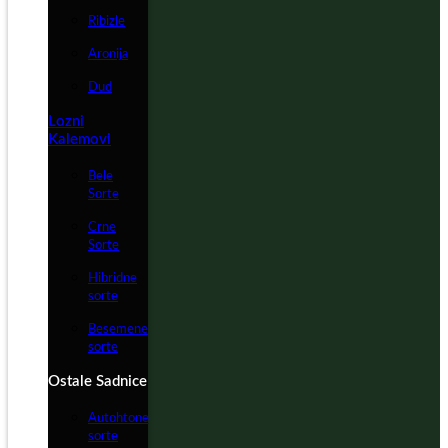
Ribizle
Aronija
Dud
Lozni
Kalemovi
Bele
Sorte
Crne
Sorte
Hibridne
sorte
Besemene
sorte
Ostale Sadnice
Autohtone
sorte