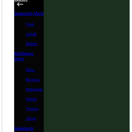
Jezgrasto Voće
Orah
Lešnik
Badem
Koštičavo
Voće
Šljiva
Breskva
Nektarina
Kajsija
Trešnja
Višnja
Jabučasto