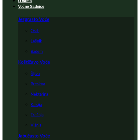
O nama
Voćne Sadnice
Jezgrasto Voće
Orah
Lešnik
Badem
Koštičavo Voće
Šljiva
Breskva
Nektarina
Kajsija
Trešnja
Višnja
Jabučasto Voće