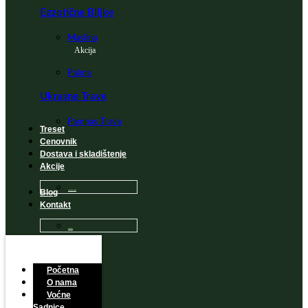
Egzotične Biljke
Maslina
Akcija
Palma
Ukrasne Trave
Pampas Trava
Treset
Cenovnik
Dostava i skladištenje
Akcije
Blog
Sadnice na popustu
Kontakt
Česta Pitanja
Početna
O nama
Voćne
Sadnice