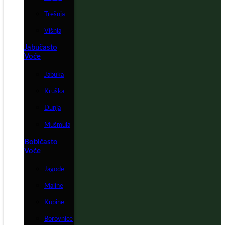
Trešnja
Višnja
Jabučasto
Voće
Jabuka
Kruška
Dunja
Mušmula
Bobičasto
Voće
Jagode
Maline
Kupine
Borovnice