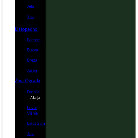
Jela
Tisa
Listopadno
Bagrem
Bukva
Breza
Jasen
Živa Ograda
Fotinija
Akcija
Lovor
Višnja
Ligustrum
Tuja