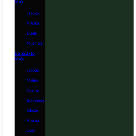
Voće
Jabuka
Kruška
Dunja
Mušmula
Bobičasto
Voće
Jagode
Maline
Kupine
Borovnice
Ribizle
Aronija
Dud