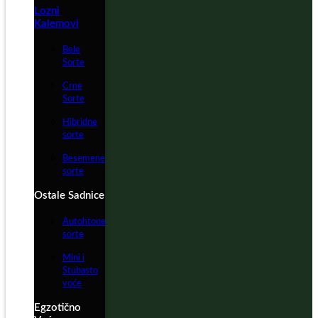
Lozni
Kalemovi
Bele
Sorte
Crne
Sorte
Hibridne
sorte
Besemene
sorte
Ostale Sadnice
Autohtone
sorte
Mini i
Stubasto
voće
Egzotično