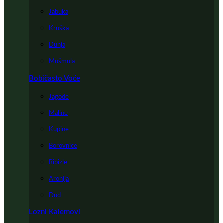
Jabuka
Kruška
Dunja
Mušmula
Bobičasto Voće
Jagode
Maline
Kupine
Borovnice
Ribizle
Aronija
Dud
Lozni Kalemovi