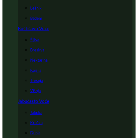
Lešnik
Badem
Koštičavo Voće
Šljiva
Breskva
Nektarina
Kajsija
Trešnja
Višnja
Jabučasto Voće
Jabuka
Kruška
Dunja