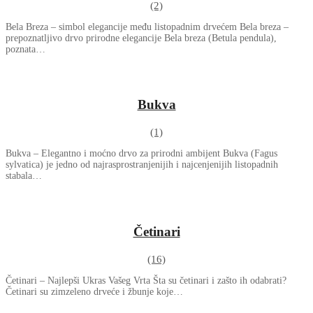
(2)
Bela Breza – simbol elegancije među listopadnim drvećem Bela breza –
prepoznatljivo drvo prirodne elegancije Bela breza (Betula pendula),
poznata…
Bukva
(1)
Bukva – Elegantno i moćno drvo za prirodni ambijent Bukva (Fagus
sylvatica) je jedno od najrasprostranjenijih i najcenjenijih listopadnih
stabala…
Četinari
(16)
Četinari – Najlepši Ukras Vašeg Vrta Šta su četinari i zašto ih odabrati?
Četinari su zimzeleno drveće i žbunje koje…