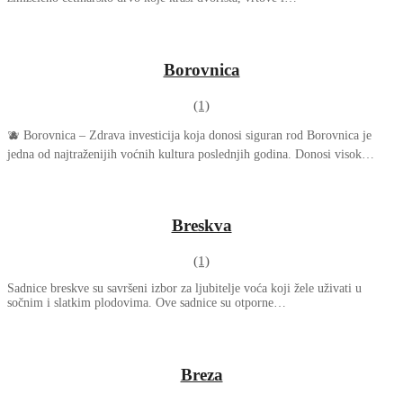
Borovnica
(1)
🫐 Borovnica – Zdrava investicija koja donosi siguran rod Borovnica je
jedna od najtraženijih voćnih kultura poslednjih godina. Donosi visok…
Breskva
(1)
Sadnice breskve su savršeni izbor za ljubitelje voća koji žele uživati u
sočnim i slatkim plodovima. Ove sadnice su otporne…
Breza