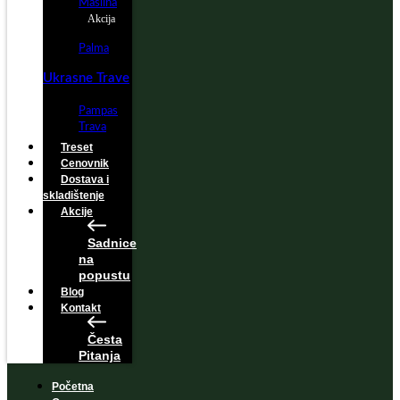
Maslina
Akcija
Palma
Ukrasne Trave
Pampas
Trava
Treset
Cenovnik
Dostava i
skladištenje
Akcije
Sadnice
na
popustu
Blog
Kontakt
Česta
Pitanja
Početna