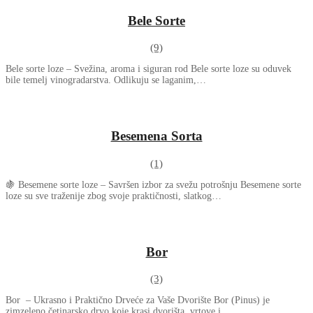
Bele Sorte
(9)
Bele sorte loze – Svežina, aroma i siguran rod Bele sorte loze su oduvek
bile temelj vinogradarstva. Odlikuju se laganim,…
Besemena Sorta
(1)
🍇 Besemene sorte loze – Savršen izbor za svežu potrošnju Besemene sorte
loze su sve traženije zbog svoje praktičnosti, slatkog…
Bor
(3)
Bor – Ukrasno i Praktično Drveće za Vaše Dvorište Bor (Pinus) je
zimzeleno četinarsko drvo koje krasi dvorišta, vrtove i…