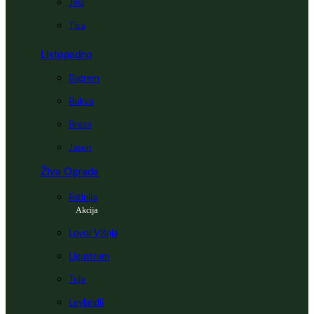
Jela
Tisa
Listopadno
Bagrem
Bukva
Breza
Jasen
Živa Ograda
Fotinija
Akcija
Lovor Višnja
Ligustrum
Tuja
Leylandii