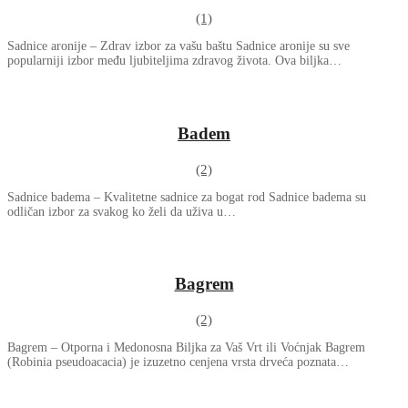
(1)
Sadnice aronije – Zdrav izbor za vašu baštu Sadnice aronije su sve
popularniji izbor među ljubiteljima zdravog života. Ova biljka…
Badem
(2)
Sadnice badema – Kvalitetne sadnice za bogat rod Sadnice badema su
odličan izbor za svakog ko želi da uživa u…
Bagrem
(2)
Bagrem – Otporna i Medonosna Biljka za Vaš Vrt ili Voćnjak Bagrem
(Robinia pseudoacacia) je izuzetno cenjena vrsta drveća poznata…