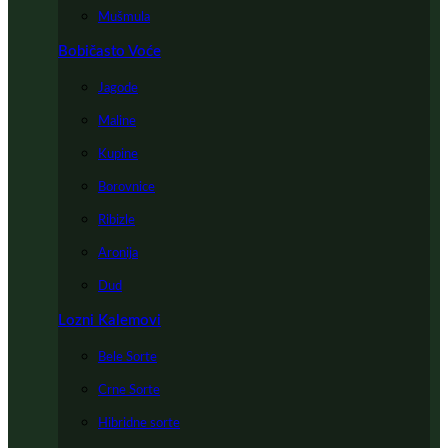
Mušmula
Bobičasto Voće
Jagode
Maline
Kupine
Borovnice
Ribizle
Aronija
Dud
Lozni Kalemovi
Bele Sorte
Crne Sorte
Hibridne sorte