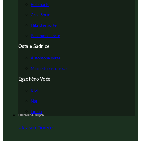
Bele Sorte
Crne Sorte
Hibridne sorte
Besemene sorte
Ostale Sadnice
Autohtone sorte
Mini i Stubasto voće
Egzotično Voće
Kivi
Nar
Limun
Ukrasne biljke
Ukrasno Drveće