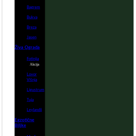
Bagrem
Bukva
Breza
Jasen
Živa Ograda
Fotinija
Akcija
Lovor
Višnja
Ligustrum
Tuja
Leylandii
Egzotične
Biljke