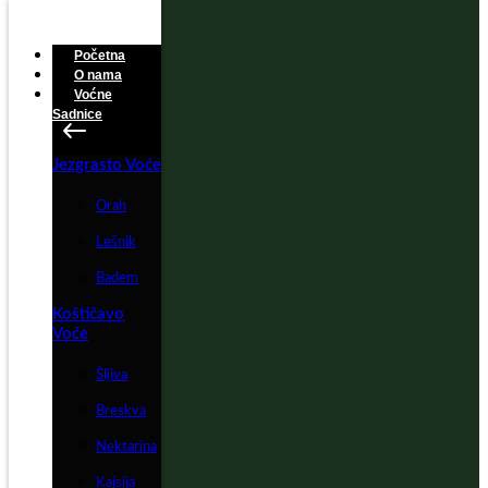
Početna
O nama
Voćne
Sadnice
Jezgrasto Voće
Orah
Lešnik
Badem
Koštičavo
Voće
Šljiva
Breskva
Nektarina
Kajsija