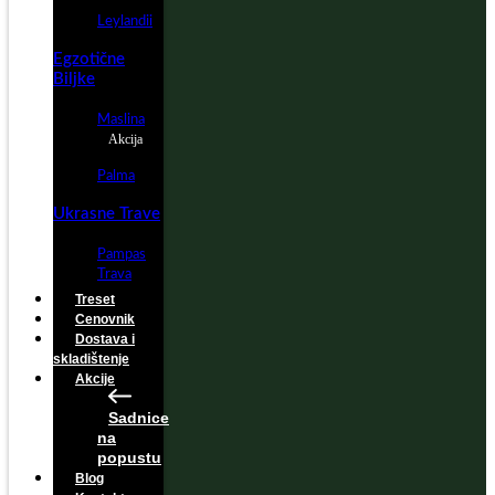
Leylandii
Egzotične
Biljke
Maslina
Akcija
Palma
Ukrasne Trave
Pampas
Trava
Treset
Cenovnik
Dostava i
skladištenje
Akcije
Sadnice
na
popustu
Blog