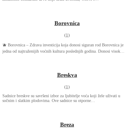
Borovnica
(1)
🫐 Borovnica – Zdrava investicija koja donosi siguran rod Borovnica je
jedna od najtraženijih voćnih kultura poslednjih godina. Donosi visok…
Breskva
(1)
Sadnice breskve su savršeni izbor za ljubitelje voća koji žele uživati u
sočnim i slatkim plodovima. Ove sadnice su otporne…
Breza