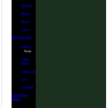
Bagrem
Bukva
Breza
Jasen
Živa Ograda
Fotinija
Akcija
Lovor
Višnja
Ligustrum
Tuja
Leylandii
Egzotične
Biljke