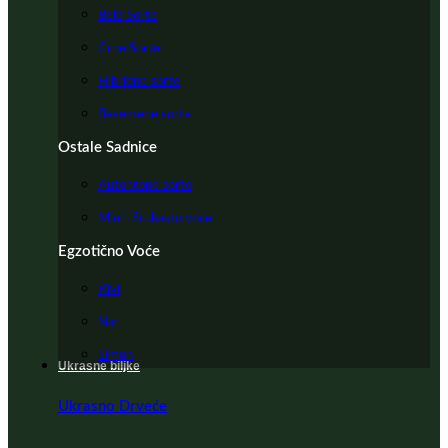
Bele Sorte
Crne Sorte
Hibridne sorte
Besemene sorte
Ostale Sadnice
Autohtone sorte
Mini i Stubasto voće
Egzotično Voće
Kivi
Nar
Limun
Ukrasne biljke
Ukrasno Drveće