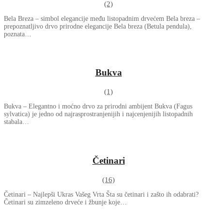
(2)
Bela Breza – simbol elegancije među listopadnim drvećem Bela breza –
prepoznatljivo drvo prirodne elegancije Bela breza (Betula pendula),
poznata…
Bukva
(1)
Bukva – Elegantno i moćno drvo za prirodni ambijent Bukva (Fagus
sylvatica) je jedno od najrasprostranjenijih i najcenjenijih listopadnih
stabala…
Četinari
(16)
Četinari – Najlepši Ukras Vašeg Vrta Šta su četinari i zašto ih odabrati?
Četinari su zimzeleno drveće i žbunje koje…