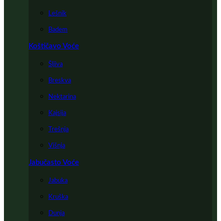
Lešnik
Badem
Koštičavo Voće
Šljiva
Breskva
Nektarina
Kajsija
Trešnja
Višnja
Jabučasto Voće
Jabuka
Kruška
Dunja