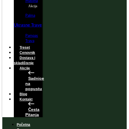
Maslina
Akcija
Palma
Ukrasne Trave
Pampas
Trava
Treset
Cenovnik
Dostava i
skladištenje
Akcije
Sadnice
na
popustu
Blog
Kontakt
Česta
Pitanja
Početna