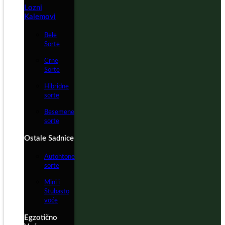
Lozni
Kalemovi
Bele
Sorte
Crne
Sorte
Hibridne
sorte
Besemene
sorte
Ostale Sadnice
Autohtone
sorte
Mini i
Stubasto
voće
Egzotično