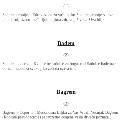
(1)
Sadnice aronije – Zdrav izbor za vašu baštu Sadnice aronije su sve
popularniji izbor među ljubiteljima zdravog života. Ova biljka…
Badem
(2)
Sadnice badema – Kvalitetne sadnice za bogat rod Sadnice badema su
odličan izbor za svakog ko želi da uživa u…
Bagrem
(2)
Bagrem – Otporna i Medonosna Biljka za Vaš Vrt ili Voćnjak Bagrem
(Robinia pseudoacacia) je izuzetno cenjena vrsta drveća poznata…