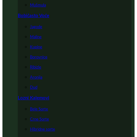
Mušmula
Bobičasto Voće
Jagode
Maline
Kupine
Borovnice
Ribizle
Aronija
Dud
Lozni Kalemovi
Bele Sorte
Crne Sorte
Hibridne sorte