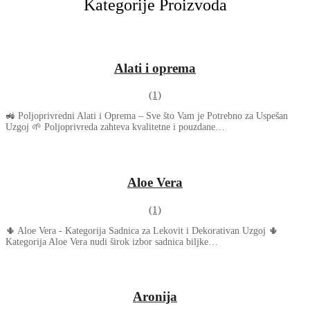
Kategorije Proizvoda
Alati i oprema
(1)
🚜 Poljoprivredni Alati i Oprema – Sve što Vam je Potrebno za Uspešan
Uzgoj 🌱 Poljoprivreda zahteva kvalitetne i pouzdane…
Aloe Vera
(1)
🌵 Aloe Vera - Kategorija Sadnica za Lekovit i Dekorativan Uzgoj 🌵
Kategorija Aloe Vera nudi širok izbor sadnica biljke…
Aronija