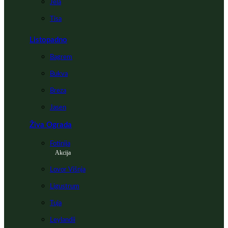
Jela
Tisa
Listopadno
Bagrem
Bukva
Breza
Jasen
Živa Ograda
Fotinija
Akcija
Lovor Višnja
Ligustrum
Tuja
Leylandii