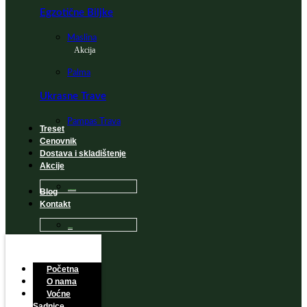
Egzotične Biljke
Maslina
Akcija
Palma
Ukrasne Trave
Pampas Trava
Treset
Cenovnik
Dostava i skladištenje
Akcije
Blog
Sadnice na popustu
Kontakt
Česta Pitanja
Početna
O nama
Voćne
Sadnice