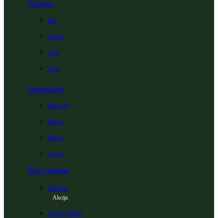
Četinari
Bor
Smrča
Jela
Tisa
Listopadno
Bagrem
Bukva
Breza
Jasen
Živa Ograda
Fotinija
Akcija
Lovor Višnja