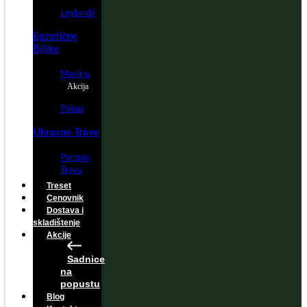
Leylandii
Egzotične
Biljke
Maslina
Akcija
Palma
Ukrasne Trave
Pampas
Trava
Treset
Cenovnik
Dostava i
skladištenje
Akcije
Sadnice
na
popustu
Blog