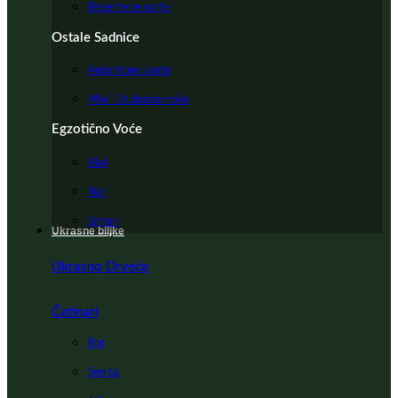
Besemene sorte
Ostale Sadnice
Autohtone sorte
Mini i Stubasto voće
Egzotično Voće
Kivi
Nar
Limun
Ukrasne biljke
Ukrasno Drveće
Četinari
Bor
Smrča