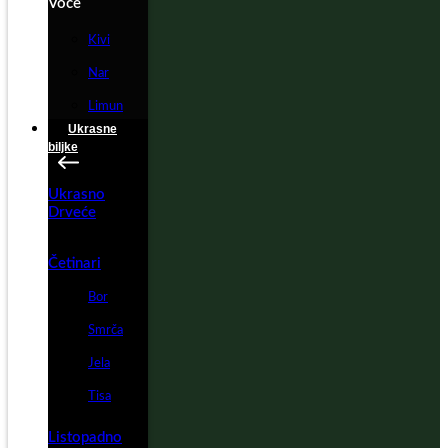
Voće
Kivi
Nar
Limun
Ukrasne
biljke
Ukrasno
Drveće
Četinari
Bor
Smrča
Jela
Tisa
Listopadno