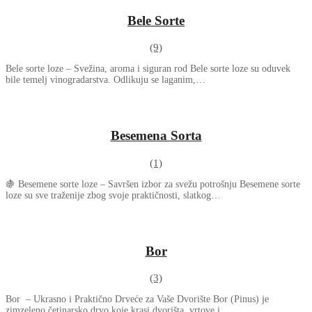
Bele Sorte
(9)
Bele sorte loze – Svežina, aroma i siguran rod Bele sorte loze su oduvek
bile temelj vinogradarstva. Odlikuju se laganim,…
Besemena Sorta
(1)
🍇 Besemene sorte loze – Savršen izbor za svežu potrošnju Besemene sorte
loze su sve traženije zbog svoje praktičnosti, slatkog…
Bor
(3)
Bor – Ukrasno i Praktično Drveće za Vaše Dvorište Bor (Pinus) je
zimzeleno četinarsko drvo koje krasi dvorišta, vrtove i…