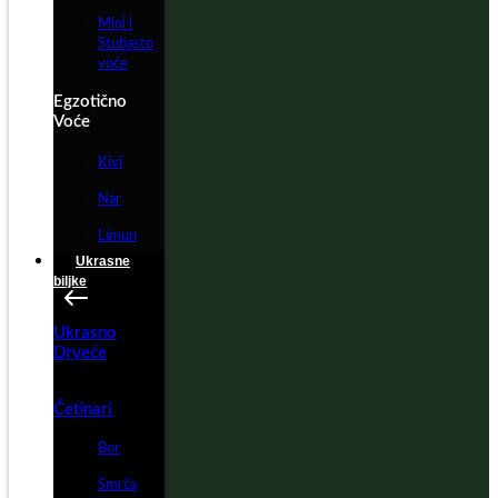
Mini i
Stubasto
voće
Egzotično
Voće
Kivi
Nar
Limun
Ukrasne
biljke
Ukrasno
Drveće
Četinari
Bor
Smrča