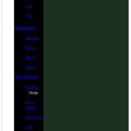
Jela
Tisa
Listopadno
Bagrem
Bukva
Breza
Jasen
Živa Ograda
Fotinija
Akcija
Lovor
Višnja
Ligustrum
Tuja