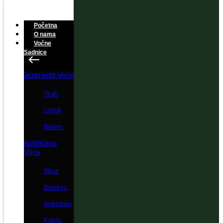
Početna
O nama
Voćne
Sadnice
Jezgrasto Voće
Orah
Lešnik
Badem
Koštičavo
Voće
Šljiva
Breskva
Nektarina
Kajsija