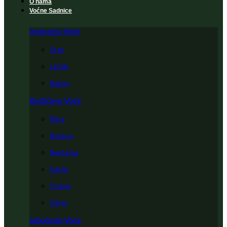
O nama
Voćne Sadnice
Jezgrasto Voće
Orah
Lešnik
Badem
Koštičavo Voće
Šljiva
Breskva
Nektarina
Kajsija
Trešnja
Višnja
Jabučasto Voće