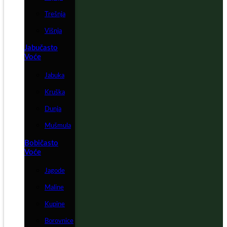
Trešnja
Višnja
Jabučasto
Voće
Jabuka
Kruška
Dunja
Mušmula
Bobičasto
Voće
Jagode
Maline
Kupine
Borovnice