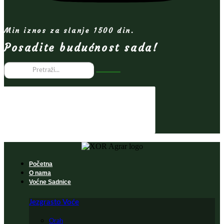
Min iznos za slanje 1500 din.
Posadite budućnost sada!
Početna
O nama
Voćne Sadnice
Jezgrasto Voće
Orah