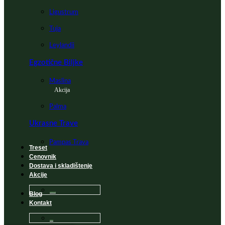
Ligustrum
Tuja
Leylandii
Egzotične Biljke
Maslina
Akcija
Palma
Ukrasne Trave
Pampas Trava
Treset
Cenovnik
Dostava i skladištenje
Akcije
Blog
Sadnice na popustu
Kontakt
Česta Pitanja