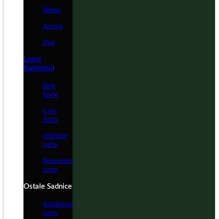
Ribizle
Aronija
Dud
Lozni
Kalemovi
Bele
Sorte
Crne
Sorte
Hibridne
sorte
Besemene
sorte
Ostale Sadnice
Autohtone
sorte