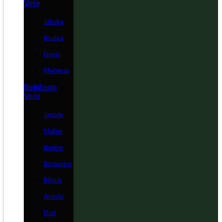
Voće
Jabuka
Kruška
Dunja
Mušmula
Bobičasto
Voće
Jagode
Maline
Kupine
Borovnice
Ribizle
Aronija
Dud