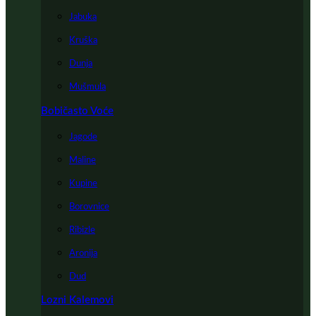
Jabuka
Kruška
Dunja
Mušmula
Bobičasto Voće
Jagode
Maline
Kupine
Borovnice
Ribizle
Aronija
Dud
Lozni Kalemovi