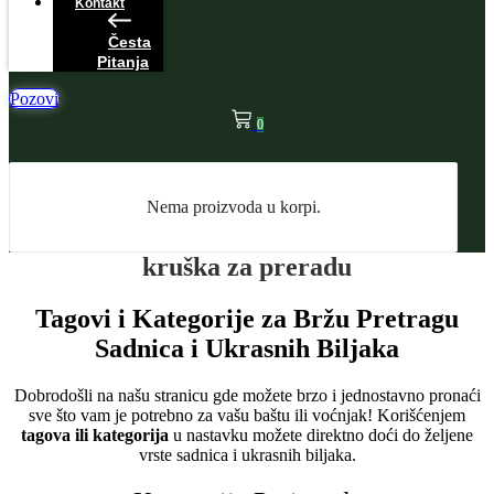
Kontakt
Česta
Pitanja
Pozovi
0
Nema proizvoda u korpi.
kruška za preradu
Tagovi i Kategorije za Bržu Pretragu
Sadnica i Ukrasnih Biljaka
Dobrodošli na našu stranicu gde možete brzo i jednostavno pronaći
sve što vam je potrebno za vašu baštu ili voćnjak! Korišćenjem
tagova ili kategorija
u nastavku možete direktno doći do željene
vrste sadnica i ukrasnih biljaka.