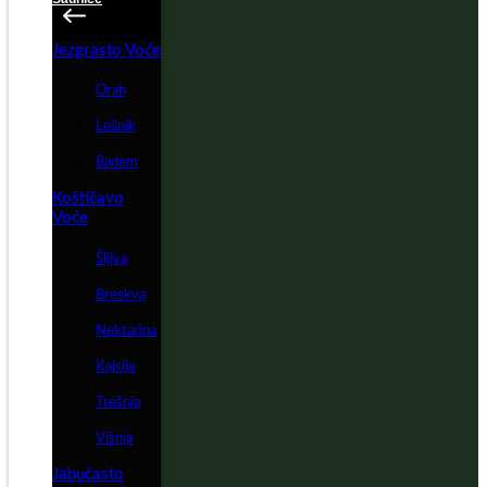
Jezgrasto Voće
Orah
Lešnik
Badem
Koštičavo
Voće
Šljiva
Breskva
Nektarina
Kajsija
Trešnja
Višnja
Jabučasto