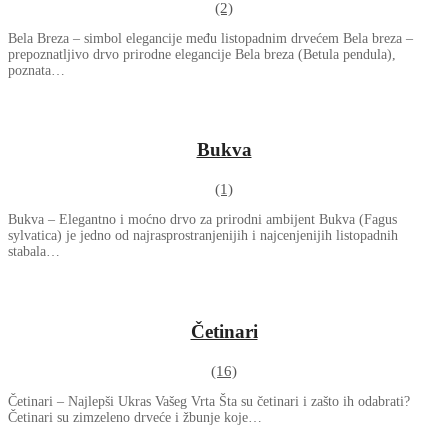
(2)
Bela Breza – simbol elegancije među listopadnim drvećem Bela breza –
prepoznatljivo drvo prirodne elegancije Bela breza (Betula pendula),
poznata…
Bukva
(1)
Bukva – Elegantno i moćno drvo za prirodni ambijent Bukva (Fagus
sylvatica) je jedno od najrasprostranjenijih i najcenjenijih listopadnih
stabala…
Četinari
(16)
Četinari – Najlepši Ukras Vašeg Vrta Šta su četinari i zašto ih odabrati?
Četinari su zimzeleno drveće i žbunje koje…