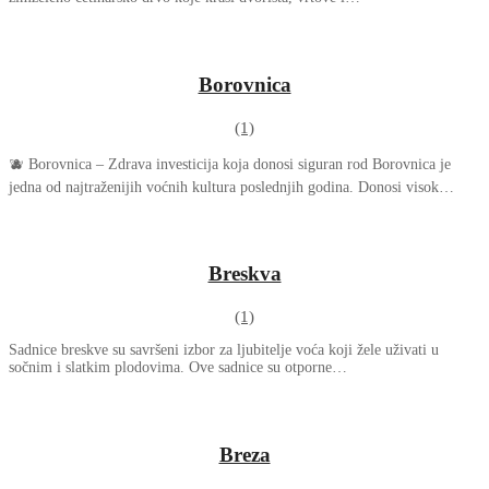
Borovnica
(1)
🫐 Borovnica – Zdrava investicija koja donosi siguran rod Borovnica je
jedna od najtraženijih voćnih kultura poslednjih godina. Donosi visok…
Breskva
(1)
Sadnice breskve su savršeni izbor za ljubitelje voća koji žele uživati u
sočnim i slatkim plodovima. Ove sadnice su otporne…
Breza