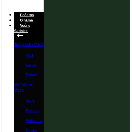
Početna
O nama
Voćne
Sadnice
Jezgrasto Voće
Orah
Lešnik
Badem
Koštičavo
Voće
Šljiva
Breskva
Nektarina
Kajsija