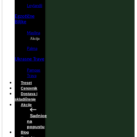
Leylandii
Egzotične
Biljke
Maslina
Akcija
Palma
Ukrasne Trave
Pampas
Trava
Treset
Cenovnik
Dostava i
skladištenje
Akcije
Sadnice
na
popustu
Blog