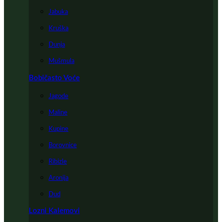
Jabuka
Kruška
Dunja
Mušmula
Bobičasto Voće
Jagode
Maline
Kupine
Borovnice
Ribizle
Aronija
Dud
Lozni Kalemovi