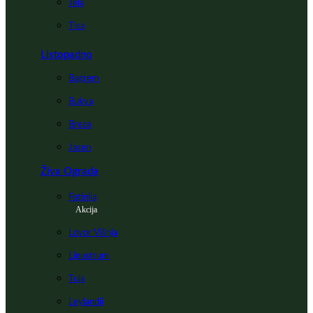
Jela
Tisa
Listopadno
Bagrem
Bukva
Breza
Jasen
Živa Ograda
Fotinija
Akcija
Lovor Višnja
Ligustrum
Tuja
Leylandii