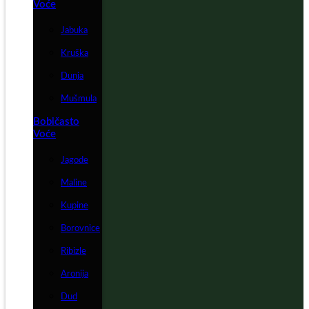
Voće
Jabuka
Kruška
Dunja
Mušmula
Bobičasto
Voće
Jagode
Maline
Kupine
Borovnice
Ribizle
Aronija
Dud