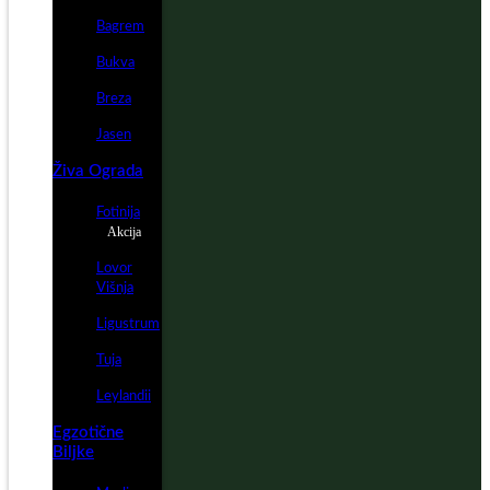
Bagrem
Bukva
Breza
Jasen
Živa Ograda
Fotinija
Akcija
Lovor
Višnja
Ligustrum
Tuja
Leylandii
Egzotične
Biljke