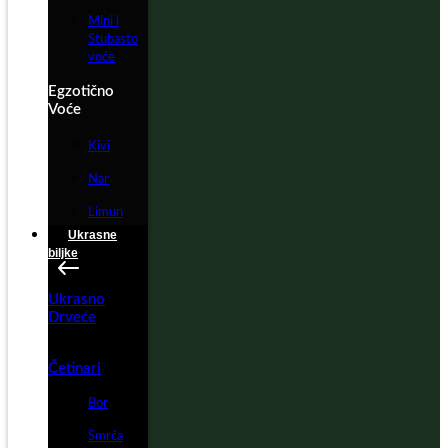
Mini i
Stubasto
voće
Egzotično
Voće
Kivi
Nar
Limun
Ukrasne
biljke
Ukrasno
Drveće
Četinari
Bor
Smrča