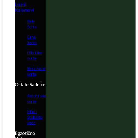
Lozni
Kalemovi
Bele
Sorte
Crne
Sorte
Hibridne
sorte
Besemene
sorte
Ostale Sadnice
Autohtone
sorte
Mini i
Stubasto
voće
Egzotično