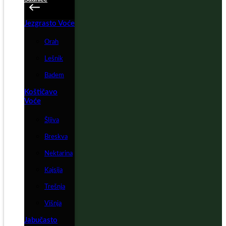
Jezgrasto Voće
Orah
Lešnik
Badem
Koštičavo
Voće
Šljiva
Breskva
Nektarina
Kajsija
Trešnja
Višnja
Jabučasto