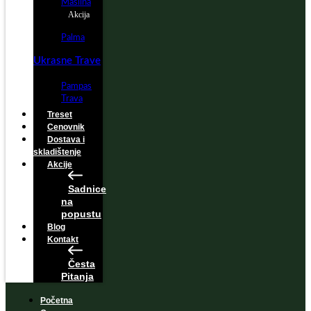
Maslina
Akcija
Palma
Ukrasne Trave
Pampas
Trava
Treset
Cenovnik
Dostava i
skladištenje
Akcije
Sadnice
na
popustu
Blog
Kontakt
Česta
Pitanja
Početna