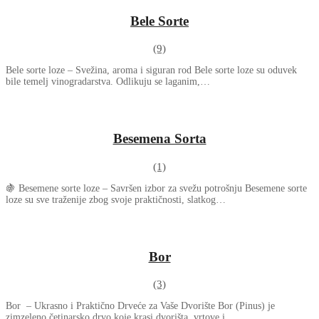
Bele Sorte
(9)
Bele sorte loze – Svežina, aroma i siguran rod Bele sorte loze su oduvek
bile temelj vinogradarstva. Odlikuju se laganim,…
Besemena Sorta
(1)
🍇 Besemene sorte loze – Savršen izbor za svežu potrošnju Besemene sorte
loze su sve traženije zbog svoje praktičnosti, slatkog…
Bor
(3)
Bor – Ukrasno i Praktično Drveće za Vaše Dvorište Bor (Pinus) je
zimzeleno četinarsko drvo koje krasi dvorišta, vrtove i…