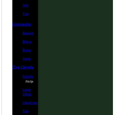
Jela
Tisa
Listopadno
Bagrem
Bukva
Breza
Jasen
Živa Ograda
Fotinija
Akcija
Lovor
Višnja
Ligustrum
Tuja