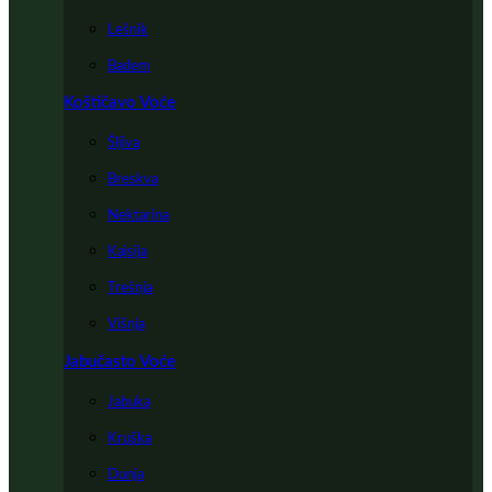
Lešnik
Badem
Koštičavo Voće
Šljiva
Breskva
Nektarina
Kajsija
Trešnja
Višnja
Jabučasto Voće
Jabuka
Kruška
Dunja