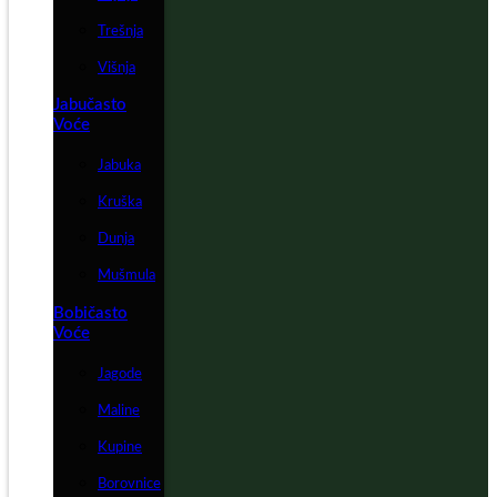
Trešnja
Višnja
Jabučasto
Voće
Jabuka
Kruška
Dunja
Mušmula
Bobičasto
Voće
Jagode
Maline
Kupine
Borovnice