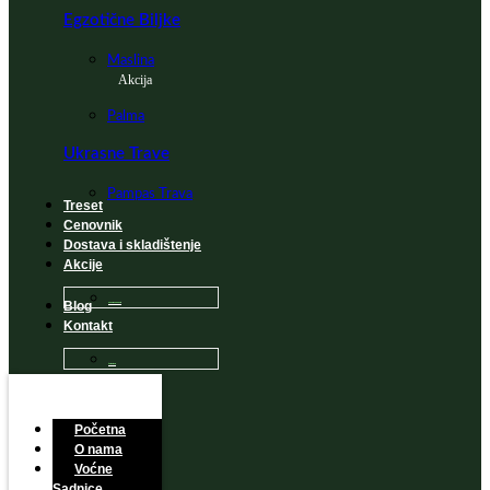
Egzotične Biljke
Maslina
Akcija
Palma
Ukrasne Trave
Pampas Trava
Treset
Cenovnik
Dostava i skladištenje
Akcije
Blog
Sadnice na popustu
Kontakt
Česta Pitanja
Početna
O nama
Voćne
Sadnice