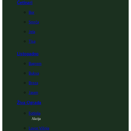
Četinari
Bor
Smrča
Jela
Tisa
Listopadno
Bagrem
Bukva
Breza
Jasen
Živa Ograda
Fotinija
Akcija
Lovor Višnja