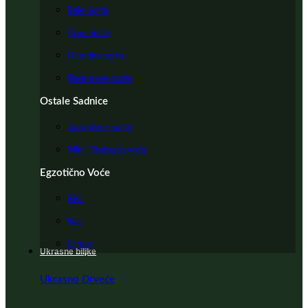
Bele Sorte
Crne Sorte
Hibridne sorte
Besemene sorte
Ostale Sadnice
Autohtone sorte
Mini i Stubasto voće
Egzotično Voće
Kivi
Nar
Limun
Ukrasne biljke
Ukrasno Drveće