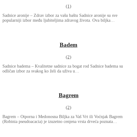
(1)
Sadnice aronije – Zdrav izbor za vašu baštu Sadnice aronije su sve
popularniji izbor među ljubiteljima zdravog života. Ova biljka…
Badem
(2)
Sadnice badema – Kvalitetne sadnice za bogat rod Sadnice badema su
odličan izbor za svakog ko želi da uživa u…
Bagrem
(2)
Bagrem – Otporna i Medonosna Biljka za Vaš Vrt ili Voćnjak Bagrem
(Robinia pseudoacacia) je izuzetno cenjena vrsta drveća poznata…