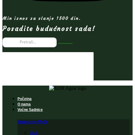
Min iznos za slanje 1500 din.
Posadite budućnost sada!
Početna
O nama
Voćne Sadnice
Jezgrasto Voće
Orah