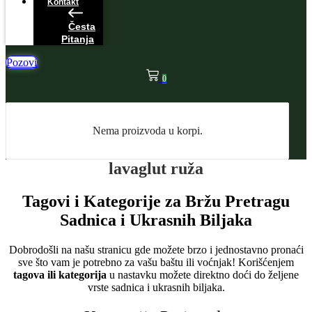
Kontakt
Česta
Pitanja
Pozovi
0
Nema proizvoda u korpi.
lavaglut ruža
Tagovi i Kategorije za Bržu Pretragu
Sadnica i Ukrasnih Biljaka
Dobrodošli na našu stranicu gde možete brzo i jednostavno pronaći
sve što vam je potrebno za vašu baštu ili voćnjak! Korišćenjem
tagova ili kategorija
u nastavku možete direktno doći do željene
vrste sadnica i ukrasnih biljaka.