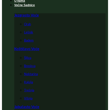
O nama
Voćne Sadnice
Jezgrasto Voće
Orah
Lešnik
Badem
Koštičavo Voće
Šljiva
Breskva
Nektarina
Kajsija
Trešnja
Višnja
Jabučasto Voće