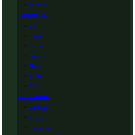
Mušmula
Bobičasto Voće
Jagode
Maline
Kupine
Borovnice
Ribizle
Aronija
Dud
Lozni Kalemovi
Bele Sorte
Crne Sorte
Hibridne sorte