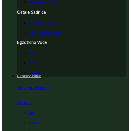
Besemene sorte
Ostale Sadnice
Autohtone sorte
Mini i Stubasto voće
Egzotično Voće
Kivi
Nar
Limun
Ukrasne biljke
Ukrasno Drveće
Četinari
Bor
Smrča