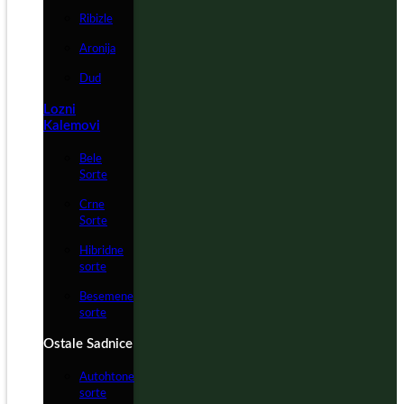
Ribizle
Aronija
Dud
Lozni
Kalemovi
Bele
Sorte
Crne
Sorte
Hibridne
sorte
Besemene
sorte
Ostale Sadnice
Autohtone
sorte