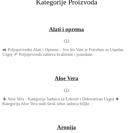
Kategorije Proizvoda
Alati i oprema
(1)
🚜 Poljoprivredni Alati i Oprema – Sve što Vam je Potrebno za Uspešan
Uzgoj 🌱 Poljoprivreda zahteva kvalitetne i pouzdane…
Aloe Vera
(1)
🌵 Aloe Vera - Kategorija Sadnica za Lekovit i Dekorativan Uzgoj 🌵
Kategorija Aloe Vera nudi širok izbor sadnica biljke…
Aronija