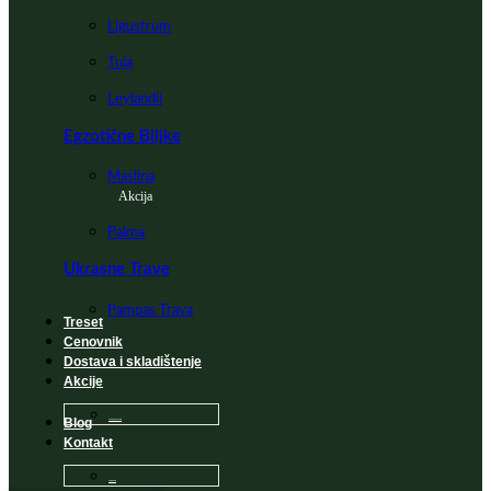
Ligustrum
Tuja
Leylandii
Egzotične Biljke
Maslina
Akcija
Palma
Ukrasne Trave
Pampas Trava
Treset
Cenovnik
Dostava i skladištenje
Akcije
Blog
Sadnice na popustu
Kontakt
Česta Pitanja