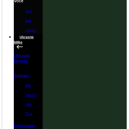
Voće
Kivi
Nar
Limun
Ukrasne
biljke
Ukrasno
Drveće
Četinari
Bor
Smrča
Jela
Tisa
Listopadno