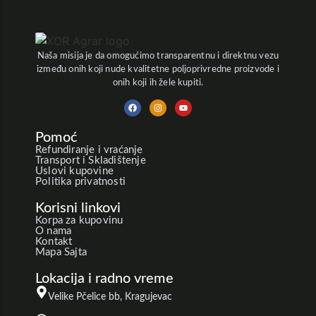
Naša misija je da omogućimo transparentnu i direktnu vezu
između onih koji nude kvalitetne poljoprivredne proizvode i
onih koji ih žele kupiti.
Pomoć
Refundiranje i vraćanje
Transport i Skladištenje
Uslovi kupovine
Politika privatnosti
Korisni linkovi
Korpa za kupovinu
O nama
Kontakt
Mapa Sajta
Lokacija i radno vreme
Velike Pčelice bb, Kragujevac