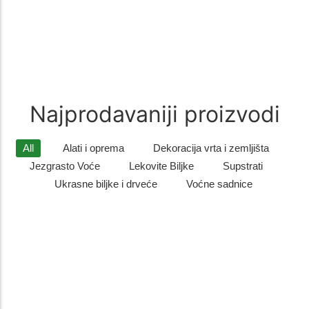
Zimzelene biljke
(9)
Zimzelene biljke – Savršen Ukras za Vaš Vrt Zimzelene biljke su
idealan izbor za sve koji žele da njihovo dvorište…
Najprodavaniji proizvodi
All
Alati i oprema
Dekoracija vrta i zemljišta
Jezgrasto Voće
Lekovite Biljke
Supstrati
Ukrasne biljke i drveće
Voćne sadnice
Listopadno drveće
,
Ukrasne biljke i drveće
Sadnice gorskog javora – otporno i dekorativno drvo
za dvo...