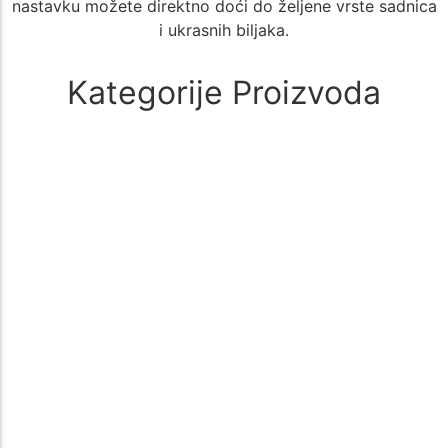
nastavku možete direktno doći do željene vrste sadnica
i ukrasnih biljaka.
Kategorije Proizvoda
Alati i oprema
(1)
🚜 Poljoprivredni Alati i Oprema – Sve što Vam je Potrebno za
Uspešan Uzgoj 🌱 Poljoprivreda zahteva kvalitetne i pouzdane…
Aloe Vera
(1)
🌵 Aloe Vera - Kategorija Sadnica za Lekovit i Dekorativan Uzgoj
🌵 Kategorija Aloe Vera nudi širok izbor sadnica biljke…
Aronija
(1)
Sadnice aronije – Zdrav izbor za vašu baštu Sadnice aronije su