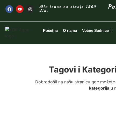
Po
Min iznos za slanje 1500
din.
Početna
O nama
Voćne Sadnice
Tagovi i Kategor
Dobrodošli na našu stranicu gde možete 
kategorija
u n