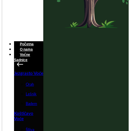
Početna
O nama
Voćne
Sadnice
Jezgrasto Voće
Orah
Lešnik
Badem
Koštičavo
Voće
Šljiva