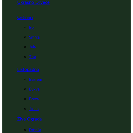
Ukrasno Drveće
Četinari
Bor
Smrča
Jela
Tisa
Listopadno
Bagrem
Bukva
Breza
Jasen
Živa Ograda
Fotinija