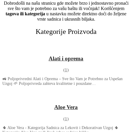
Dobrodošli na našu stranicu gde možete brzo i jednostavno pronaći
sve što vam je potrebno za vašu baštu ili voćnjak! Korišćenjem
tagova ili kategorija
u nastavku možete direktno doći do željene
vrste sadnica i ukrasnih biljaka.
Kategorije Proizvoda
Alati i oprema
(1)
🚜 Poljoprivredni Alati i Oprema – Sve što Vam je Potrebno za Uspešan
Uzgoj 🌱 Poljoprivreda zahteva kvalitetne i pouzdane…
Aloe Vera
(1)
🌵 Aloe Vera - Kategorija Sadnica za Lekovit i Dekorativan Uzgoj 🌵