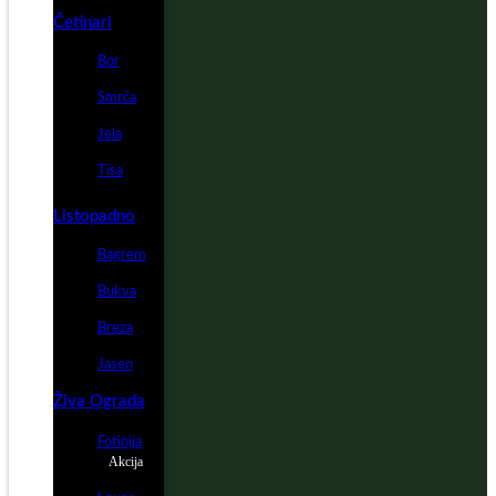
Četinari
Bor
Smrča
Jela
Tisa
Listopadno
Bagrem
Bukva
Breza
Jasen
Živa Ograda
Fotinija
Akcija