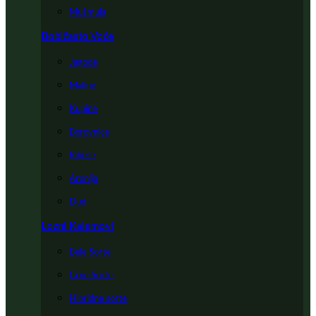
Mušmula
Bobičasto Voće
Jagode
Maline
Kupine
Borovnice
Ribizle
Aronija
Dud
Lozni Kalemovi
Bele Sorte
Crne Sorte
Hibridne sorte