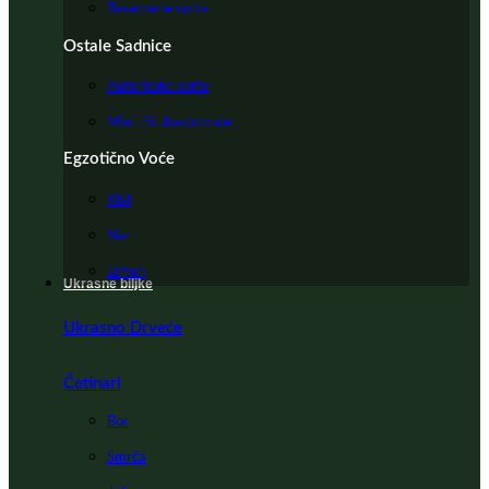
Besemene sorte
Ostale Sadnice
Autohtone sorte
Mini i Stubasto voće
Egzotično Voće
Kivi
Nar
Limun
Ukrasne biljke
Ukrasno Drveće
Četinari
Bor
Smrča