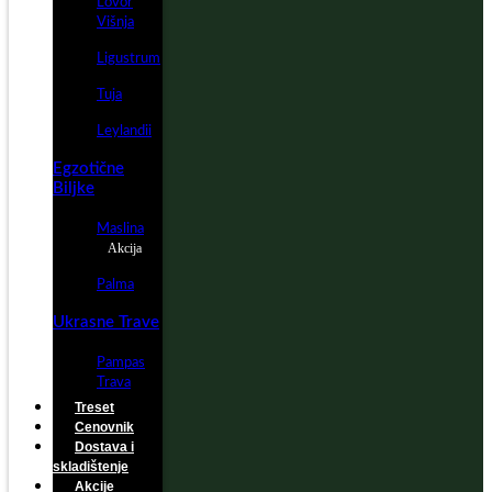
Lovor
Višnja
Ligustrum
Tuja
Leylandii
Egzotične
Biljke
Maslina
Akcija
Palma
Ukrasne Trave
Pampas
Trava
Treset
Cenovnik
Dostava i
skladištenje
Akcije