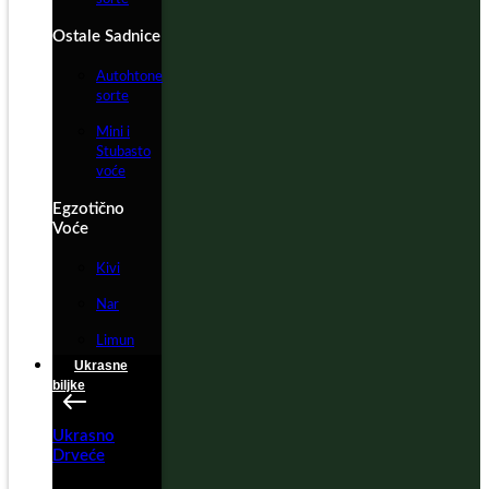
Ostale Sadnice
Autohtone
sorte
Mini i
Stubasto
voće
Egzotično
Voće
Kivi
Nar
Limun
Ukrasne
biljke
Ukrasno
Drveće