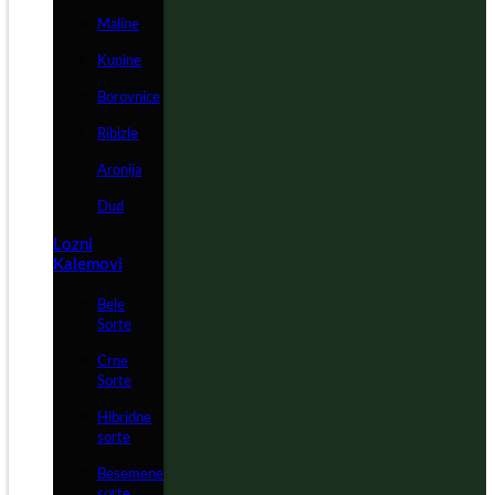
Maline
Kupine
Borovnice
Ribizle
Aronija
Dud
Lozni
Kalemovi
Bele
Sorte
Crne
Sorte
Hibridne
sorte
Besemene
sorte