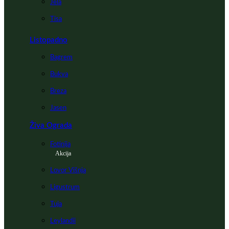
Jela
Tisa
Listopadno
Bagrem
Bukva
Breza
Jasen
Živa Ograda
Fotinija
Akcija
Lovor Višnja
Ligustrum
Tuja
Leylandii