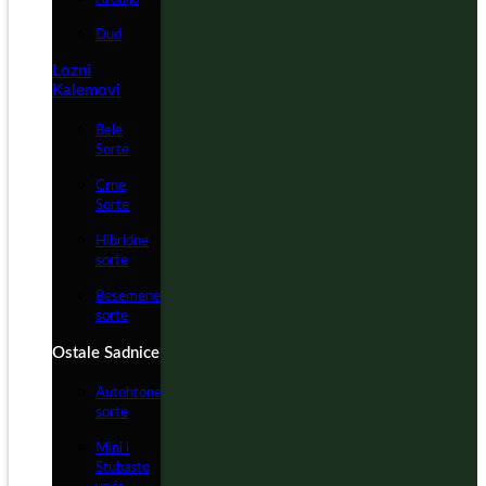
Dud
Lozni
Kalemovi
Bele
Sorte
Crne
Sorte
Hibridne
sorte
Besemene
sorte
Ostale Sadnice
Autohtone
sorte
Mini i
Stubasto