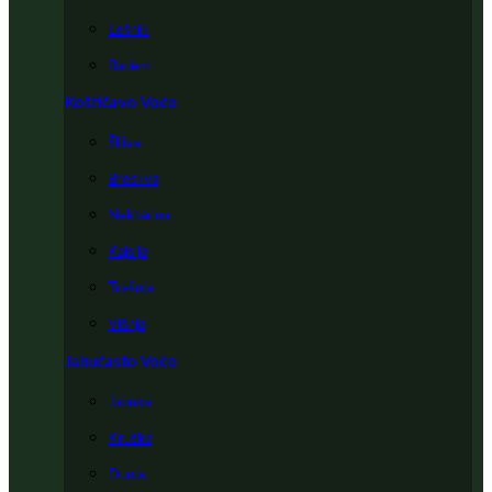
Lešnik
Badem
Koštičavo Voće
Šljiva
Breskva
Nektarina
Kajsija
Trešnja
Višnja
Jabučasto Voće
Jabuka
Kruška
Dunja