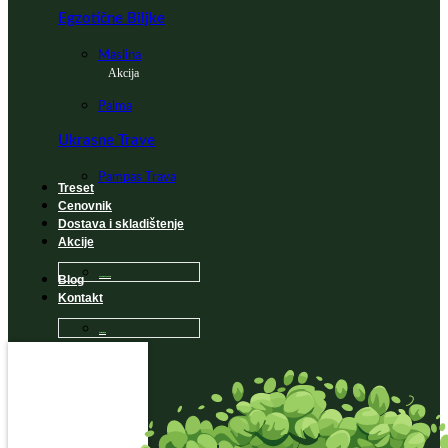
Egzotične Biljke
Maslina
Akcija
Palma
Ukrasne Trave
Pampas Trava
Treset
Cenovnik
Dostava i skladištenje
Akcije
Blog
Sadnice na popustu
Kontakt
Česta Pitanja