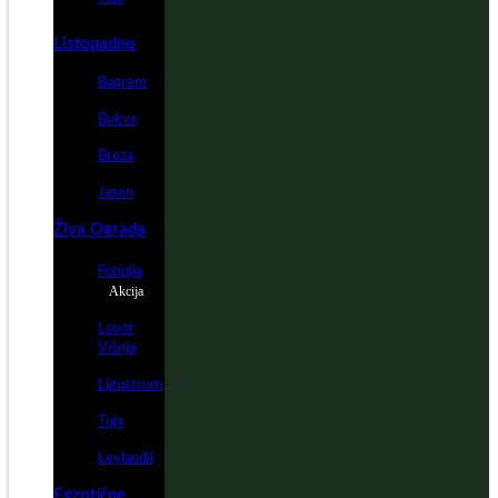
Listopadno
Bagrem
Bukva
Breza
Jasen
Živa Ograda
Fotinija
Akcija
Lovor
Višnja
Ligustrum
Tuja
Leylandii
Egzotične