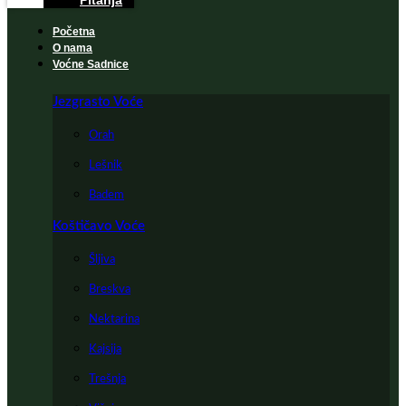
Pitanja
Početna
O nama
Voćne Sadnice
Jezgrasto Voće
Orah
Lešnik
Badem
Koštičavo Voće
Šljiva
Breskva
Nektarina
Kajsija
Trešnja