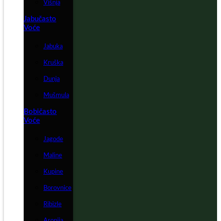
Višnja
Jabučasto
Voće
Jabuka
Kruška
Dunja
Mušmula
Bobičasto
Voće
Jagode
Maline
Kupine
Borovnice
Ribizle
Aronija