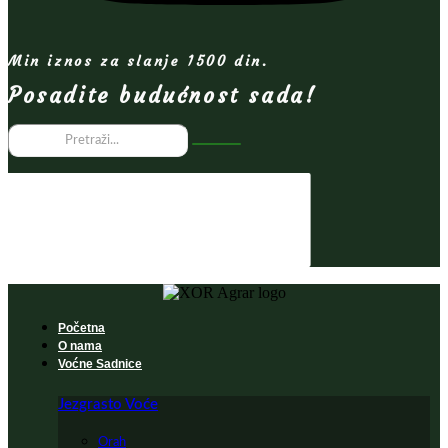
Min iznos za slanje 1500 din.
Posadite budućnost sada!
Početna
O nama
Voćne Sadnice
Jezgrasto Voće
Orah