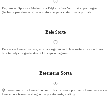
(2)
Bagrem – Otporna i Medonosna Biljka za Vaš Vrt ili Voćnjak Bagrem
(Robinia pseudoacacia) je izuzetno cenjena vrsta drveća poznata…
Bele Sorte
(9)
Bele sorte loze – Svežina, aroma i siguran rod Bele sorte loze su oduvek
bile temelj vinogradarstva. Odlikuju se laganim,…
Besemena Sorta
(1)
🍇 Besemene sorte loze – Savršen izbor za svežu potrošnju Besemene sorte
loze su sve traženije zbog svoje praktičnosti, slatkog…