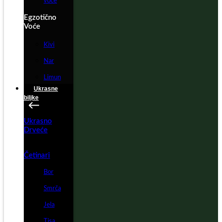
voće
Egzotično
Voće
Kivi
Nar
Limun
Ukrasne
biljke
Ukrasno
Drveće
Četinari
Bor
Smrča
Jela
Tisa