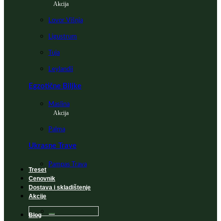
Akcija
Lovor Višnja
Ligustrum
Tuja
Leylandii
Egzotične Biljke
Maslina
Akcija
Palma
Ukrasne Trave
Pampas Trava
Treset
Cenovnik
Dostava i skladištenje
Akcije
Blog
Sadnice na popustu