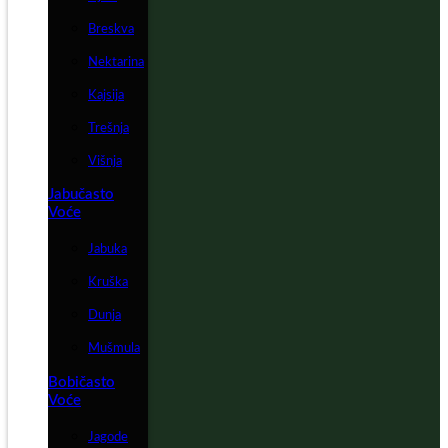
Breskva
Nektarina
Kajsija
Trešnja
Višnja
Jabučasto
Voće
Jabuka
Kruška
Dunja
Mušmula
Bobičasto
Voće
Jagode