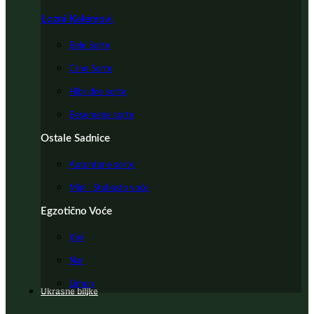
Lozni Kalemovi
Bele Sorte
Crne Sorte
Hibridne sorte
Besemene sorte
Ostale Sadnice
Autohtone sorte
Mini i Stubasto voće
Egzotično Voće
Kivi
Nar
Limun
Ukrasne biljke