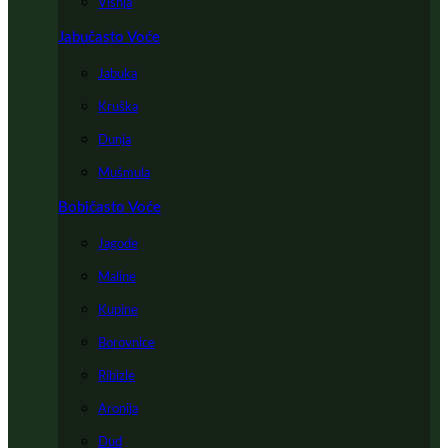
Višnja
Jabučasto Voće
Jabuka
Kruška
Dunja
Mušmula
Bobičasto Voće
Jagode
Maline
Kupine
Borovnice
Ribizle
Aronija
Dud