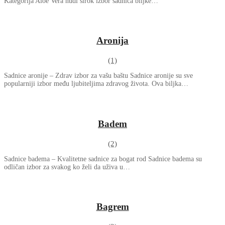
Kategorija Aloe Vera nudi širok izbor sadnica biljke…
Aronija
(1)
Sadnice aronije – Zdrav izbor za vašu baštu Sadnice aronije su sve
popularniji izbor među ljubiteljima zdravog života. Ova biljka…
Badem
(2)
Sadnice badema – Kvalitetne sadnice za bogat rod Sadnice badema su
odličan izbor za svakog ko želi da uživa u…
Bagrem