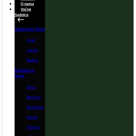
O nama
Voćne
Sadnice
Jezgrasto Voće
Orah
Lešnik
Badem
Koštičavo
Voće
Šljiva
Breskva
Nektarina
Kajsija
Trešnja