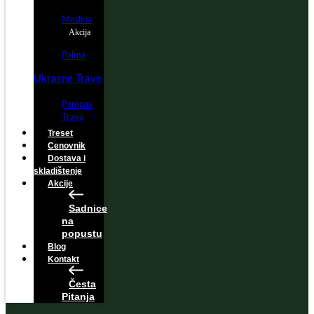
Maslina
Akcija
Palma
Ukrasne Trave
Pampas
Trava
Treset
Cenovnik
Dostava i
skladištenje
Akcije
Sadnice
na
popustu
Blog
Kontakt
Česta
Pitanja