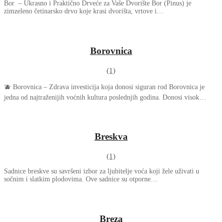
Bor – Ukrasno i Praktično Drveće za Vaše Dvorište Bor (Pinus) je
zimzeleno četinarsko drvo koje krasi dvorišta, vrtove i…
Borovnica
(1)
🫐 Borovnica – Zdrava investicija koja donosi siguran rod Borovnica je
jedna od najtraženijih voćnih kultura poslednjih godina. Donosi visok…
Breskva
(1)
Sadnice breskve su savršeni izbor za ljubitelje voća koji žele uživati u
sočnim i slatkim plodovima. Ove sadnice su otporne…
Breza