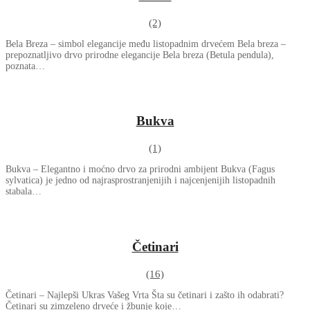
(2)
Bela Breza – simbol elegancije među listopadnim drvećem Bela breza –
prepoznatljivo drvo prirodne elegancije Bela breza (Betula pendula),
poznata…
Bukva
(1)
Bukva – Elegantno i moćno drvo za prirodni ambijent Bukva (Fagus
sylvatica) je jedno od najrasprostranjenijih i najcenjenijih listopadnih
stabala…
Četinari
(16)
Četinari – Najlepši Ukras Vašeg Vrta Šta su četinari i zašto ih odabrati?
Četinari su zimzeleno drveće i žbunje koje…