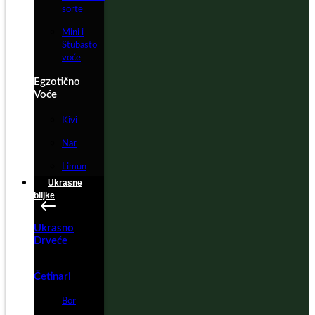
sorte
Mini i
Stubasto
voće
Egzotično
Voće
Kivi
Nar
Limun
Ukrasne
biljke
Ukrasno
Drveće
Četinari
Bor