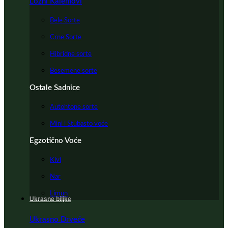
Lozni Kalemovi
Bele Sorte
Crne Sorte
Hibridne sorte
Besemene sorte
Ostale Sadnice
Autohtone sorte
Mini i Stubasto voće
Egzotično Voće
Kivi
Nar
Limun
Ukrasne biljke
Ukrasno Drveće