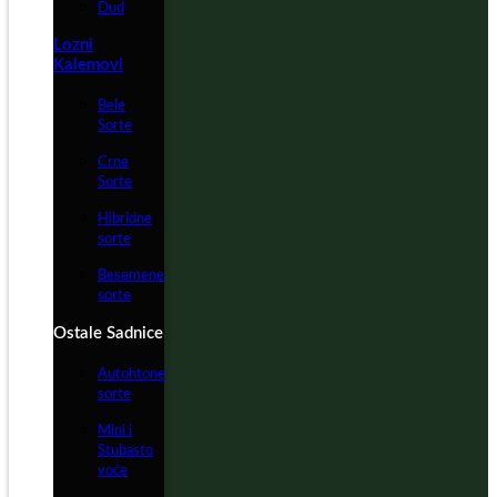
Dud
Lozni
Kalemovi
Bele
Sorte
Crne
Sorte
Hibridne
sorte
Besemene
sorte
Ostale Sadnice
Autohtone
sorte
Mini i
Stubasto
voće