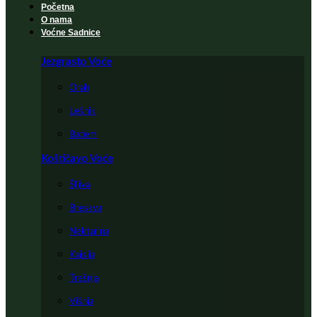
Početna
O nama
Voćne Sadnice
Jezgrasto Voće
Orah
Lešnik
Badem
Koštičavo Voće
Šljiva
Breskva
Nektarina
Kajsija
Trešnja
Višnja