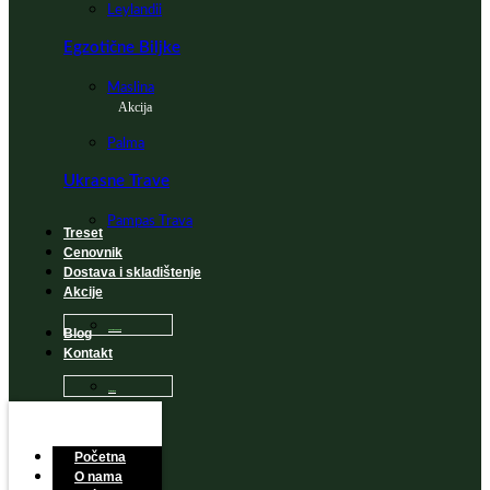
Leylandii
Egzotične Biljke
Maslina
Akcija
Palma
Ukrasne Trave
Pampas Trava
Treset
Cenovnik
Dostava i skladištenje
Akcije
Blog
Sadnice na popustu
Kontakt
Česta Pitanja
Početna
O nama