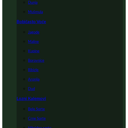
Dunja
Mušmula
Bobičasto Voće
Jagode
Maline
Kupine
Borovnice
Ribizle
Aronija
Dud
Lozni Kalemovi
Bele Sorte
Crne Sorte