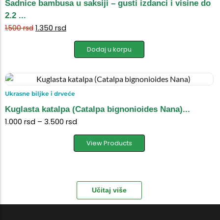
Sadnice bambusa u saksiji – gusti izdanci i visine do
2.2 ...
1.350
rsd
1.500
rsd
Dodaj u korpu
Ukrasne biljke i drveće
Kuglasta katalpa (Catalpa bignonioides Nana)...
1.000
rsd
–
3.500
rsd
View Products
Učitaj više