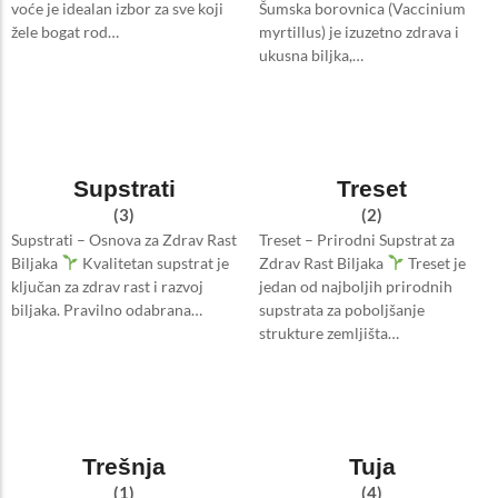
voće je idealan izbor za sve koji
Šumska borovnica (Vaccinium
žele bogat rod…
myrtillus) je izuzetno zdrava i
ukusna biljka,…
Supstrati
Treset
(3)
(2)
Supstrati – Osnova za Zdrav Rast
Treset – Prirodni Supstrat za
Biljaka
Kvalitetan supstrat je
Zdrav Rast Biljaka
Treset je
ključan za zdrav rast i razvoj
jedan od najboljih prirodnih
biljaka. Pravilno odabrana…
supstrata za poboljšanje
strukture zemljišta…
Trešnja
Tuja
(1)
(4)