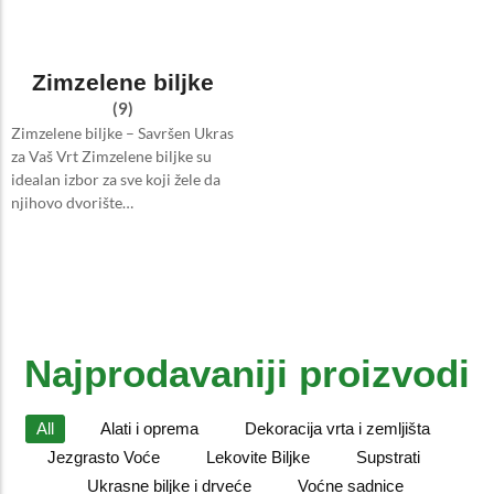
Zimzelene biljke
(9)
Zimzelene biljke – Savršen Ukras
za Vaš Vrt Zimzelene biljke su
idealan izbor za sve koji žele da
njihovo dvorište…
Najprodavaniji proizvodi
All
Alati i oprema
Dekoracija vrta i zemljišta
Jezgrasto Voće
Lekovite Biljke
Supstrati
Ukrasne biljke i drveće
Voćne sadnice