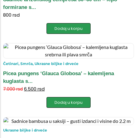
formirane s...
800
rsd
Dodaj u korpu
Četinari
,
Smrča
,
Ukrasne biljke i drveće
Picea pungens ‘Glauca Globosa’ – kalemljena
kuglasta s...
6.500
rsd
7.000
rsd
Dodaj u korpu
Ukrasne biljke i drveće