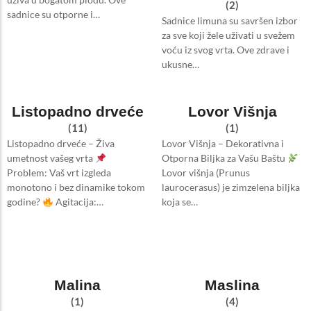
(2)
sadnice su otporne i…
Sadnice limuna su savršen izbor
za sve koji žele uživati u svežem
voću iz svog vrta. Ove zdrave i
ukusne…
Listopadno drveće
Lovor Višnja
(11)
(1)
Listopadno drveće – Živa
Lovor Višnja – Dekorativna i
umetnost vašeg vrta
Otporna Biljka za Vašu Baštu
Problem: Vaš vrt izgleda
Lovor višnja (Prunus
monotono i bez dinamike tokom
laurocerasus) je zimzelena biljka
godine?
Agitacija:…
koja se…
Malina
Maslina
(1)
(4)