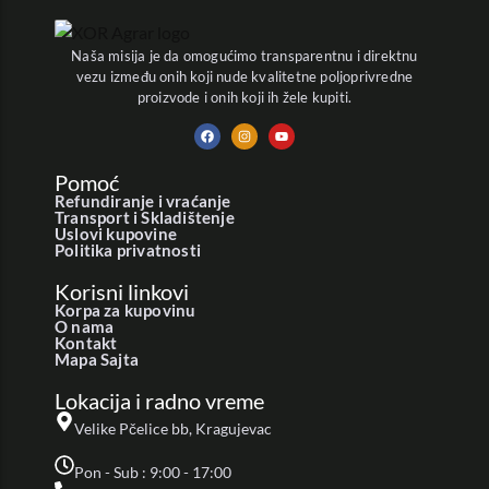
Naša misija je da omogućimo transparentnu i direktnu
vezu između onih koji nude kvalitetne poljoprivredne
proizvode i onih koji ih žele kupiti.
Pomoć
Refundiranje i vraćanje
Transport i Skladištenje
Uslovi kupovine
Politika privatnosti
Korisni linkovi
Korpa za kupovinu
O nama
Kontakt
Mapa Sajta
Lokacija i radno vreme
Velike Pčelice bb, Kragujevac
Pon - Sub : 9:00 - 17:00