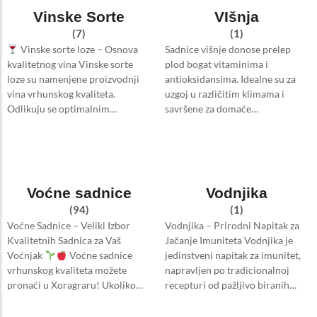
Vinske Sorte
VIšnja
(7)
(1)
Vinske sorte loze – Osnova
Sadnice višnje donose prelep
kvalitetnog vina Vinske sorte
plod bogat vitaminima i
loze su namenjene proizvodnji
antioksidansima. Idealne su za
vina vrhunskog kvaliteta.
uzgoj u različitim klimama i
Odlikuju se optimalnim…
savršene za domaće…
Voćne sadnice
Vodnjika
(94)
(1)
Voćne Sadnice – Veliki Izbor
Vodnjika – Prirodni Napitak za
Kvalitetnih Sadnica za Vaš
Jačanje Imuniteta Vodnjika je
Voćnjak
Voćne sadnice
jedinstveni napitak za imunitet,
vrhunskog kvaliteta možete
napravljen po tradicionalnoj
pronaći u Xoragraru! Ukoliko…
recepturi od pažljivo biranih…