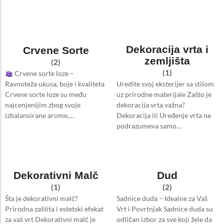
Dekoracija vrta i
Crvene Sorte
zemljišta
(2)
(1)
Crvene sorte loze –
Uredite svoj eksterijer sa stilom
Ravnoteža ukusa, boje i kvaliteta
uz prirodne materijale Zašto je
Crvene sorte loze su među
dekoracija vrta važna?
najcenjenijim zbog svoje
Dekoracija ili Uređenje vrta ne
izbalansirane arome,…
podrazumeva samo…
Dekorativni Malč
Dud
(1)
(2)
Šta je dekorativni malč?
Sadnice duda – Idealne za Vaš
Prirodna zaštita i estetski efekat
Vrt i Povrtnjak Sadnice duda su
za vaš vrt Dekorativni malč je
odličan izbor za sve koji žele da