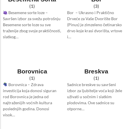
(1)
(3)
Besemene sorte loze –
Bor – Ukrasno i Praktično
Savršen izbor za svežu potrošnju
Drveće za Vaše Dvorište Bor
Besemene sorte loze su sve
(Pinus) je zimzeleno četinarsko
traženije zbog svoje praktičnosti,
drvo koje krasi dvorišta, vrtove
slatkog…
i…
Borovnica
Breskva
(1)
(1)
Borovnica – Zdrava
Sadnice breskve su savršeni
investicija koja donosi siguran
izbor za ljubitelje voća koji žele
rod Borovnica je jedna od
uživati u sočnim i slatkim
najtraženijih voćnih kultura
plodovima. Ove sadnice su
poslednjih godina. Donosi
otporne…
visok…