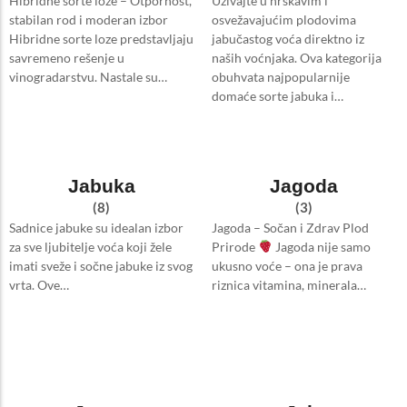
Hibridne sorte loze – Otpornost,
Uživajte u hrskavim i
stabilan rod i moderan izbor
osvežavajućim plodovima
Hibridne sorte loze predstavljaju
jabučastog voća direktno iz
savremeno rešenje u
naših voćnjaka. Ova kategorija
vinogradarstvu. Nastale su…
obuhvata najpopularnije
domaće sorte jabuka i…
Jabuka
Jagoda
(8)
(3)
Sadnice jabuke su idealan izbor
Jagoda – Sočan i Zdrav Plod
za sve ljubitelje voća koji žele
Prirode
Jagoda nije samo
imati sveže i sočne jabuke iz svog
ukusno voće – ona je prava
vrta. Ove…
riznica vitamina, minerala…