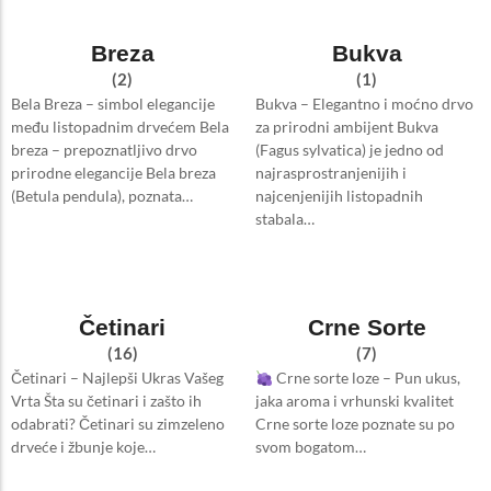
Breza
Bukva
(2)
(1)
Bela Breza – simbol elegancije
Bukva – Elegantno i moćno drvo
među listopadnim drvećem Bela
za prirodni ambijent Bukva
breza – prepoznatljivo drvo
(Fagus sylvatica) je jedno od
prirodne elegancije Bela breza
najrasprostranjenijih i
(Betula pendula), poznata…
najcenjenijih listopadnih
stabala…
Četinari
Crne Sorte
(16)
(7)
Četinari – Najlepši Ukras Vašeg
Crne sorte loze – Pun ukus,
Vrta Šta su četinari i zašto ih
jaka aroma i vrhunski kvalitet
odabrati? Četinari su zimzeleno
Crne sorte loze poznate su po
drveće i žbunje koje…
svom bogatom…