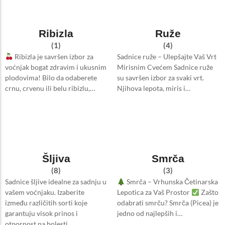
Ribizla
Ruže
(1)
(4)
Ribizla je savršen izbor za
Sadnice ruže – Ulepšajte Vaš Vrt
voćnjak bogat zdravim i ukusnim
Mirisnim Cvećem Sadnice ruže
plodovima! Bilo da odaberete
su savršen izbor za svaki vrt.
crnu, crvenu ili belu ribizlu,…
Njihova lepota, miris i…
Šljiva
Smrča
(8)
(3)
Sadnice šljive idealne za sadnju u
Smrča – Vrhunska Četinarska
vašem voćnjaku. Izaberite
Lepotica za Vaš Prostor
Zašto
između različitih sorti koje
odabrati smrču? Smrča (Picea) je
garantuju visok prinos i
jedno od najlepših i…
otpornost na bolesti.…