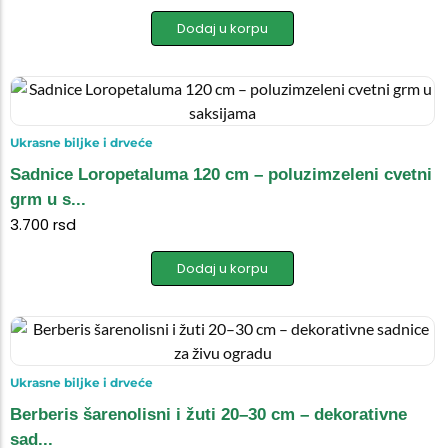
Dodaj u korpu
Ukrasne biljke i drveće
Sadnice Loropetaluma 120 cm – poluzimzeleni cvetni
grm u s...
3.700
rsd
Dodaj u korpu
Ukrasne biljke i drveće
Berberis šarenolisni i žuti 20–30 cm – dekorativne
sad...