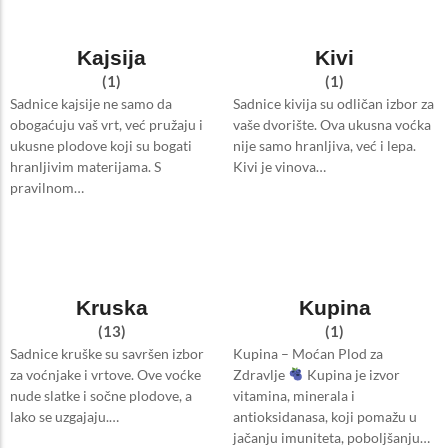
Kajsija
Kivi
(1)
(1)
Sadnice kajsije ne samo da
Sadnice kivija su odličan izbor za
obogaćuju vaš vrt, već pružaju i
vaše dvorište. Ova ukusna voćka
ukusne plodove koji su bogati
nije samo hranljiva, već i lepa.
hranljivim materijama. S
Kivi je vinova…
pravilnom…
Kruska
Kupina
(13)
(1)
Sadnice kruške su savršen izbor
Kupina – Moćan Plod za
za voćnjake i vrtove. Ove voćke
Zdravlje
Kupina je izvor
nude slatke i sočne plodove, a
vitamina, minerala i
lako se uzgajaju.…
antioksidanasa, koji pomažu u
jačanju imuniteta, poboljšanju…