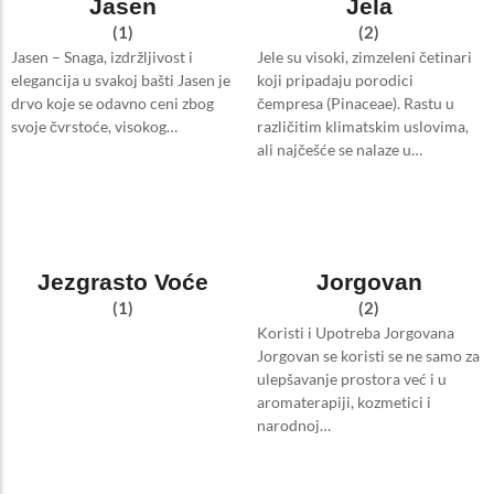
Jasen
Jela
(1)
(2)
Jasen – Snaga, izdržljivost i
Jele su visoki, zimzeleni četinari
elegancija u svakoj bašti Jasen je
koji pripadaju porodici
drvo koje se odavno ceni zbog
čempresa (Pinaceae). Rastu u
svoje čvrstoće, visokog…
različitim klimatskim uslovima,
ali najčešće se nalaze u…
Jezgrasto Voće
Jorgovan
(1)
(2)
Koristi i Upotreba Jorgovana
Jorgovan se koristi se ne samo za
ulepšavanje prostora već i u
aromaterapiji, kozmetici i
narodnoj…