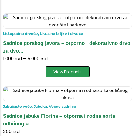
Listopadno drveće
,
Ukrasne biljke i drveće
Sadnice gorskog javora – otporno i dekorativno drvo
za dvo...
1.000
rsd
–
5.000
rsd
View Products
Jabučasto voće
,
Jabuka
,
Voćne sadnice
Sadnice jabuke Florina – otporna i rodna sorta
odličnog u...
350
rsd