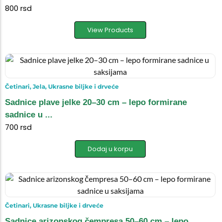
800
rsd
View Products
Četinari
,
Jela
,
Ukrasne biljke i drveće
Sadnice plave jelke 20–30 cm – lepo formirane
sadnice u ...
700
rsd
Dodaj u korpu
Četinari
,
Ukrasne biljke i drveće
Sadnice arizonskog čempresa 50–60 cm – lepo