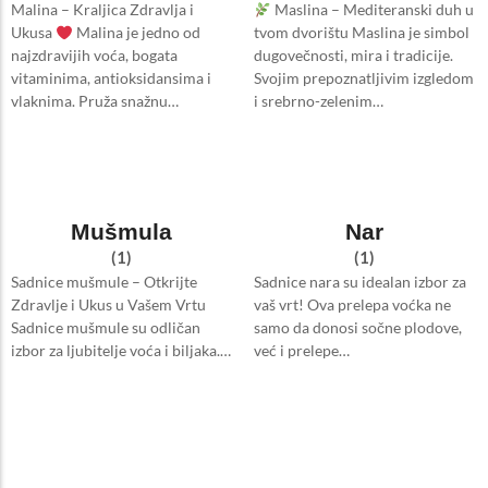
Malina – Kraljica Zdravlja i
Maslina – Mediteranski duh u
Ukusa
Malina je jedno od
tvom dvorištu Maslina je simbol
najzdravijih voća, bogata
dugovečnosti, mira i tradicije.
vitaminima, antioksidansima i
Svojim prepoznatljivim izgledom
vlaknima. Pruža snažnu…
i srebrno-zelenim…
Mušmula
Nar
(1)
(1)
Sadnice mušmule – Otkrijte
Sadnice nara su idealan izbor za
Zdravlje i Ukus u Vašem Vrtu
vaš vrt! Ova prelepa voćka ne
Sadnice mušmule su odličan
samo da donosi sočne plodove,
izbor za ljubitelje voća i biljaka.…
već i prelepe…