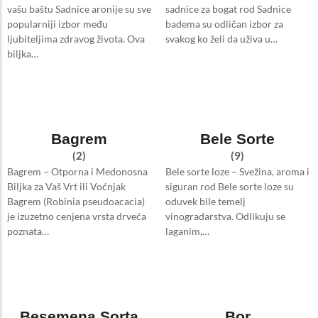
vašu baštu Sadnice aronije su sve
sadnice za bogat rod Sadnice
popularniji izbor među
badema su odličan izbor za
ljubiteljima zdravog života. Ova
svakog ko želi da uživa u…
biljka…
Bagrem
Bele Sorte
(2)
(9)
Bagrem – Otporna i Medonosna
Bele sorte loze – Svežina, aroma i
Biljka za Vaš Vrt ili Voćnjak
siguran rod Bele sorte loze su
Bagrem (Robinia pseudoacacia)
oduvek bile temelj
je izuzetno cenjena vrsta drveća
vinogradarstva. Odlikuju se
poznata…
laganim,…
Besemena Sorta
Bor