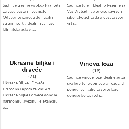
Sadnice trešnje visokog kvaliteta
Sadnice tuje – Idealno Rešenje za
za vašu baštu ili voćnjak.
Vaš Vrt Sadnice tuje su savršen
Odaberite između domaćih i
izbor ako želite da ulepšate svoj
stranih sorti, idealnih za naše
vrt i…
klimatske uslove.…
Ukrasne biljke i
Vinova loza
drveće
(19)
(71)
Sadnice vinove loze idealne su za
Ukrasne Biljke i Drveće –
sve ljubitelje domaćeg grožđa. U
Prirodna Lepota za Vaš Vrt
ponudi su različite sorte koje
Ukrasne biljke i drveće donose
donose bogat rod i…
harmoniju, svežinu i eleganciju
u…