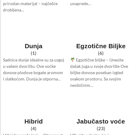
prirodan materijal – najčešće
unaprede…
drobljena…
Dunja
Egzotične Biljke
(1)
(6)
Sadnice dunje idealne su za uzgoj
Egzotične biljke – Unesite
u vašem dvorištu. Ove voćke
dašak juga u svoje dvorište Ove
donose plodove bogate aromom
biljke donose poseban izgled
i slatkoćom. Dunja je otporna…
svakom prostoru. Sa svojim
neobičnim…
Hibrid
Jabučasto voće
(4)
(23)