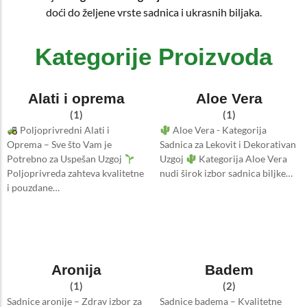
doći do željene vrste sadnica i ukrasnih biljaka.
Kategorije Proizvoda
Alati i oprema
Aloe Vera
(1)
(1)
Poljoprivredni Alati i
Aloe Vera - Kategorija
Oprema – Sve što Vam je
Sadnica za Lekovit i Dekorativan
Potrebno za Uspešan Uzgoj
Uzgoj
Kategorija Aloe Vera
Poljoprivreda zahteva kvalitetne
nudi širok izbor sadnica biljke…
i pouzdane…
Aronija
Badem
(1)
(2)
Sadnice aronije – Zdrav izbor za
Sadnice badema – Kvalitetne