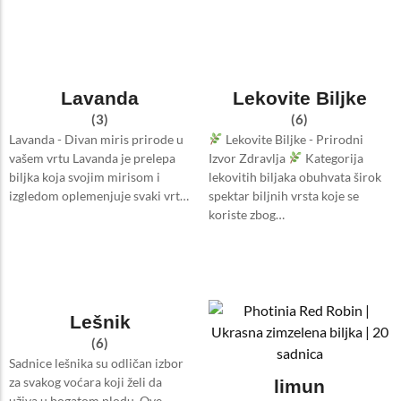
Lavanda
Lekovite Biljke
(3)
(6)
Lavanda - Divan miris prirode u
Lekovite Biljke - Prirodni
vašem vrtu Lavanda je prelepa
Izvor Zdravlja
Kategorija
biljka koja svojim mirisom i
lekovitih biljaka obuhvata širok
izgledom oplemenjuje svaki vrt…
spektar biljnih vrsta koje se
koriste zbog…
Lešnik
(6)
Sadnice lešnika su odličan izbor
za svakog voćara koji želi da
limun
uživa u bogatom plodu. Ove