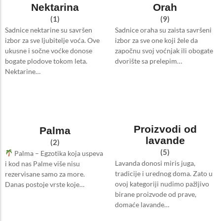
Nektarina
Orah
(1)
(9)
Sadnice nektarine su savršen
Sadnice oraha su zaista savršeni
izbor za sve ljubitelje voća. Ove
izbor za sve one koji žele da
ukusne i sočne voćke donose
započnu svoj voćnjak ili obogate
bogate plodove tokom leta.
dvorište sa prelepim…
Nektarine…
Proizvodi od
Palma
lavande
(2)
(5)
Palma – Egzotika koja uspeva
Lavanda donosi miris juga,
i kod nas Palme više nisu
tradicije i urednog doma. Zato u
rezervisane samo za more.
ovoj kategoriji nudimo pažljivo
Danas postoje vrste koje…
birane proizvode od prave,
domaće lavande…