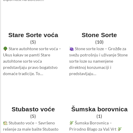
Stare Sorte voća
Stone Sorte
(5)
(10)
Stare autohtone sorte voća –
Stone sorte loze – Grožđe za
Ukus kakav se pamti Stare
svežu potrošnju i uživanje Stone
autohtone sorte voća
sorte loze su namenjene
predstavljaju pravo bogatstvo
direktnoj konzumaciji i
domaće tradicije. To…
predstavljaju…
Stubasto voće
Šumska borovnica
(5)
(1)
Stubasto voće – Savršeno
Šumska Borovnica –
rešenje za male bašte Stubasto
Prirodno Blago za Vaš Vrt