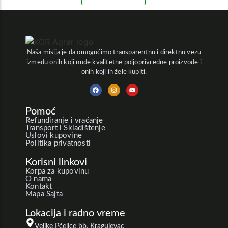
Naša misija je da omogućimo transparentnu i direktnu vezu
između onih koji nude kvalitetne poljoprivredne proizvode i
onih koji ih žele kupiti.
Pomoć
Refundiranje i vraćanje
Transport i Skladištenje
Uslovi kupovine
Politika privatnosti
Korisni linkovi
Korpa za kupovinu
O nama
Kontakt
Mapa Sajta
Lokacija i radno vreme
Velike Pčelice bb, Kragujevac