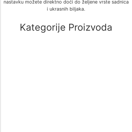
nastavku možete direktno doći do željene vrste sadnica
i ukrasnih biljaka.
Kategorije Proizvoda
Alati i oprema
(1)
🚜 Poljoprivredni Alati i Oprema – Sve što Vam je Potrebno za
Uspešan Uzgoj 🌱 Poljoprivreda zahteva kvalitetne i pouzdane…
Aloe Vera
(1)
🌵 Aloe Vera - Kategorija Sadnica za Lekovit i Dekorativan Uzgoj
🌵 Kategorija Aloe Vera nudi širok izbor sadnica biljke…
Aronija
(1)
Sadnice aronije – Zdrav izbor za vašu baštu Sadnice aronije su