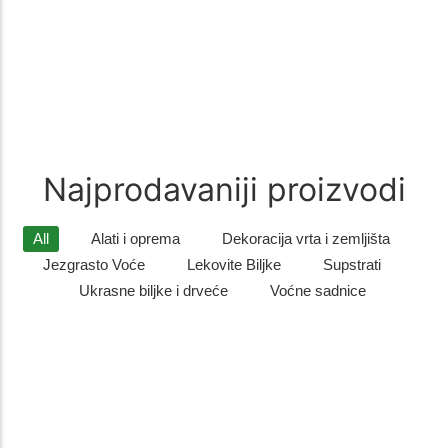
recepturi od pažljivo biranih…
Zimzelene biljke
(9)
Zimzelene biljke – Savršen Ukras za Vaš Vrt Zimzelene biljke su
idealan izbor za sve koji žele da njihovo dvorište…
Najprodavaniji proizvodi
All
Alati i oprema
Dekoracija vrta i zemljišta
Jezgrasto Voće
Lekovite Biljke
Supstrati
Ukrasne biljke i drveće
Voćne sadnice
Listopadno drveće
,
Ukrasne biljke i drveće
Sadnice gorskog javora – otporno i dekorativno drvo