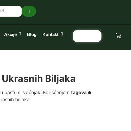
Akcije
Blog
Kontakt
Pozovi
 Ukrasnih Biljaka
u baštu ili voćnjak! Korišćenjem
tagova ili
asnih biljaka.