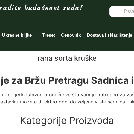
sadite budućnost sada!
Ukrasne biljke
Treset
Cenovnik
Dostava i skladištenje
rana sorta kruške
ije za Bržu Pretragu Sadnica i
brzo i jednostavno pronaći sve što vam je potrebno za vaš
astavku možete direktno doći do željene vrste sadnica i ukr
Kategorije Proizvoda