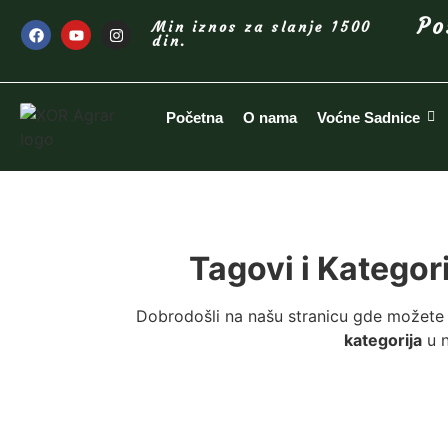
Po
Min iznos za slanje 1500
din.
Početna
O nama
Voćne Sadnice
Tagovi i Kategor
Dobrodošli na našu stranicu gde možete 
kategorija
u n