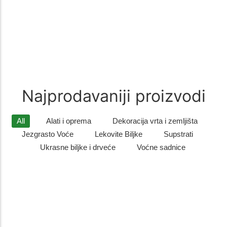
recepturi od pažljivo biranih…
Zimzelene biljke
(9)
Zimzelene biljke – Savršen Ukras za Vaš Vrt Zimzelene biljke su
idealan izbor za sve koji žele da njihovo dvorište…
Najprodavaniji proizvodi
All
Alati i oprema
Dekoracija vrta i zemljišta
Jezgrasto Voće
Lekovite Biljke
Supstrati
Ukrasne biljke i drveće
Voćne sadnice
Listopadno drveće
,
Ukrasne biljke i drveće
Sadnice gorskog javora – otporno i dekorativno drvo