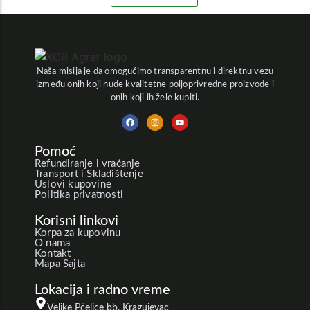
Naša misija je da omogućimo transparentnu i direktnu vezu
između onih koji nude kvalitetne poljoprivredne proizvode i
onih koji ih žele kupiti.
Pomoć
Refundiranje i vraćanje
Transport i Skladištenje
Uslovi kupovine
Politika privatnosti
Korisni linkovi
Korpa za kupovinu
O nama
Kontakt
Mapa Sajta
Lokacija i radno vreme
Velike Pčelice bb, Kragujevac