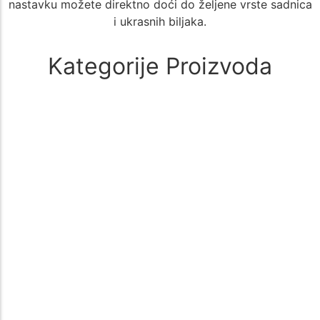
nastavku možete direktno doći do željene vrste sadnica
i ukrasnih biljaka.
Kategorije Proizvoda
Alati i oprema
(1)
🚜 Poljoprivredni Alati i Oprema – Sve što Vam je Potrebno za
Uspešan Uzgoj 🌱 Poljoprivreda zahteva kvalitetne i pouzdane…
Aloe Vera
(1)
🌵 Aloe Vera - Kategorija Sadnica za Lekovit i Dekorativan Uzgoj
🌵 Kategorija Aloe Vera nudi širok izbor sadnica biljke…
Aronija
(1)
Sadnice aronije – Zdrav izbor za vašu baštu Sadnice aronije su