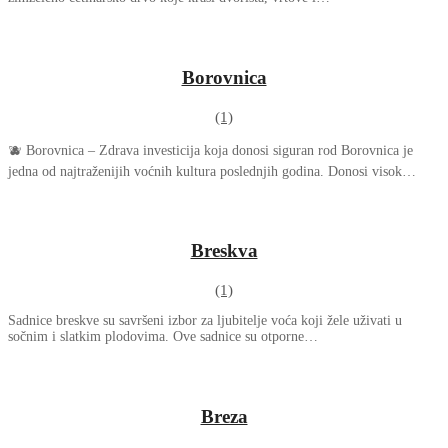
Borovnica
(1)
🫐 Borovnica – Zdrava investicija koja donosi siguran rod Borovnica je
jedna od najtraženijih voćnih kultura poslednjih godina. Donosi visok…
Breskva
(1)
Sadnice breskve su savršeni izbor za ljubitelje voća koji žele uživati u
sočnim i slatkim plodovima. Ove sadnice su otporne…
Breza