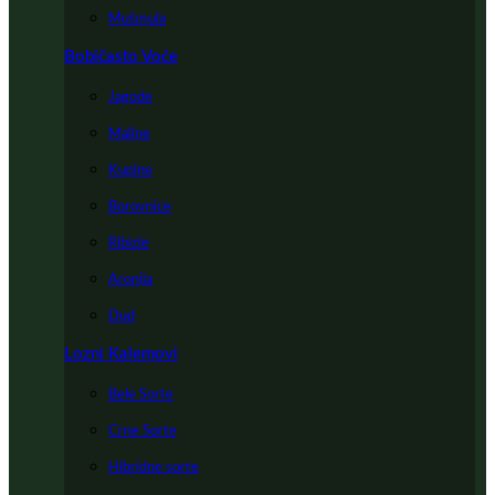
Mušmula
Bobičasto Voće
Jagode
Maline
Kupine
Borovnice
Ribizle
Aronija
Dud
Lozni Kalemovi
Bele Sorte
Crne Sorte
Hibridne sorte