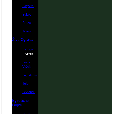
Bagrem
Bukva
Breza
Jasen
Živa Ograda
Fotinija
Akcija
Lovor
Višnja
Ligustrum
Tuja
Leylandii
Egzotične
Biljke