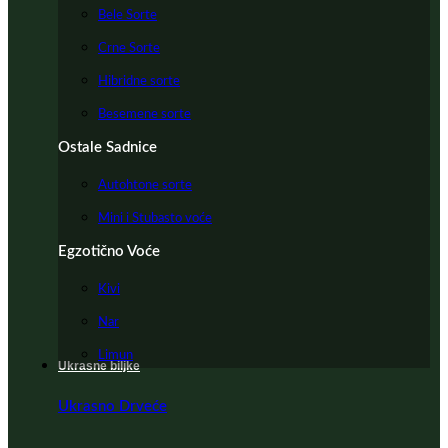
Bele Sorte
Crne Sorte
Hibridne sorte
Besemene sorte
Ostale Sadnice
Autohtone sorte
Mini i Stubasto voće
Egzotično Voće
Kivi
Nar
Limun
Ukrasne biljke
Ukrasno Drveće