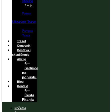
Maslina
Akcija
Palma
Ukrasne Trave
Pampas
Trava
Treset
Cenovnik
Dostava i
skladištenje
Akcije
Sadnice
na
popustu
Blog
Kontakt
Česta
Pitanja
Početna