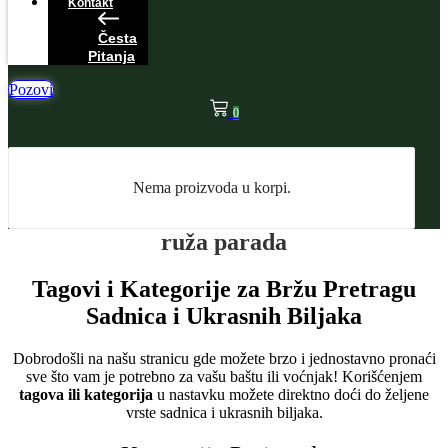
Kontakt
Česta
Pitanja
Pozovi
0
Nema proizvoda u korpi.
ruža parada
Tagovi i Kategorije za Bržu Pretragu
Sadnica i Ukrasnih Biljaka
Dobrodošli na našu stranicu gde možete brzo i jednostavno pronaći
sve što vam je potrebno za vašu baštu ili voćnjak! Korišćenjem
tagova ili kategorija
u nastavku možete direktno doći do željene
vrste sadnica i ukrasnih biljaka.