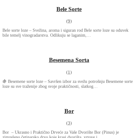
Bele Sorte
(9)
Bele sorte loze – Svežina, aroma i siguran rod Bele sorte loze su oduvek
bile temelj vinogradarstva. Odlikuju se laganim,…
Besemena Sorta
(1)
🍇 Besemene sorte loze – Savršen izbor za svežu potrošnju Besemene sorte
loze su sve traženije zbog svoje praktičnosti, slatkog…
Bor
(3)
Bor – Ukrasno i Praktično Drveće za Vaše Dvorište Bor (Pinus) je
zimzeleno četinarsko drvo koje krasi dvorišta, vrtove i…