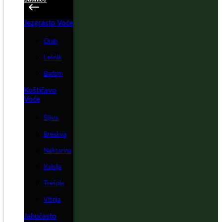
Jezgrasto Voće
Orah
Lešnik
Badem
Koštičavo
Voće
Šljiva
Breskva
Nektarina
Kajsija
Trešnja
Višnja
Jabučasto