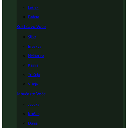
Lešnik
Badem
Koštičavo Voće
Šljiva
Breskva
Nektarina
Kajsija
Trešnja
Višnja
Jabučasto Voće
Jabuka
Kruška
Dunja