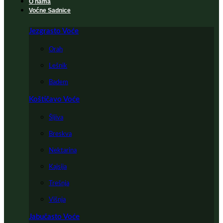
O nama
Voćne Sadnice
Jezgrasto Voće
Orah
Lešnik
Badem
Koštičavo Voće
Šljiva
Breskva
Nektarina
Kajsija
Trešnja
Višnja
Jabučasto Voće