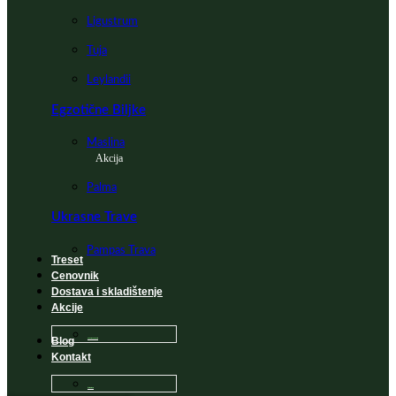
Ligustrum
Tuja
Leylandii
Egzotične Biljke
Maslina
Akcija
Palma
Ukrasne Trave
Pampas Trava
Treset
Cenovnik
Dostava i skladištenje
Akcije
Blog
Sadnice na popustu
Kontakt
Česta Pitanja