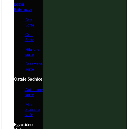
Lozni
Kalemovi
Bele
Sorte
Crne
Sorte
Hibridne
sorte
Besemene
sorte
Ostale Sadnice
Autohtone
sorte
Mini i
Stubasto
voće
Egzotično