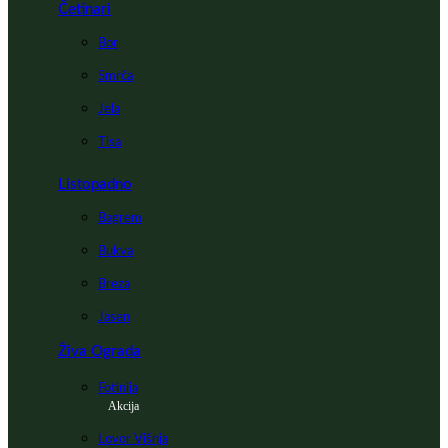
Četinari
Bor
Smrča
Jela
Tisa
Listopadno
Bagrem
Bukva
Breza
Jasen
Živa Ograda
Fotinija
Akcija
Lovor Višnja