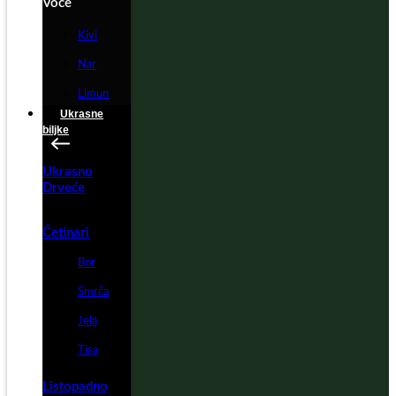
Voće
Kivi
Nar
Limun
Ukrasne
biljke
Ukrasno
Drveće
Četinari
Bor
Smrča
Jela
Tisa
Listopadno