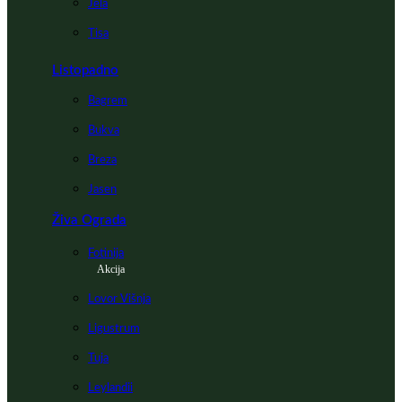
Jela
Tisa
Listopadno
Bagrem
Bukva
Breza
Jasen
Živa Ograda
Fotinija
Akcija
Lovor Višnja
Ligustrum
Tuja
Leylandii