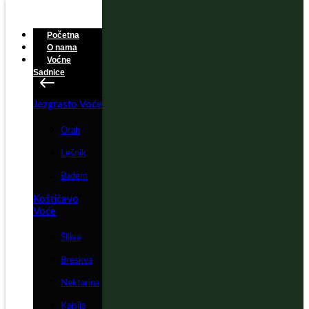
Početna
O nama
Voćne
Sadnice
Jezgrasto Voće
Orah
Lešnik
Badem
Koštičavo
Voće
Šljiva
Breskva
Nektarina
Kajsija