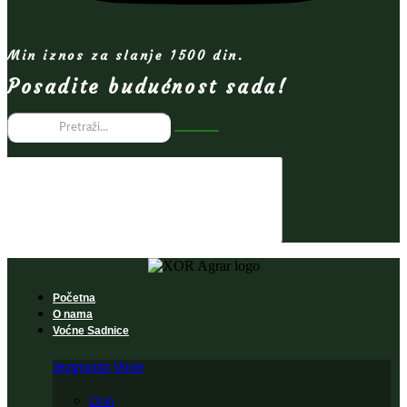
Min iznos za slanje 1500 din.
Posadite budućnost sada!
Početna
O nama
Voćne Sadnice
Jezgrasto Voće
Orah