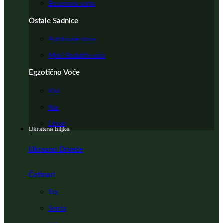
Besemene sorte
Ostale Sadnice
Autohtone sorte
Mini i Stubasto voće
Egzotično Voće
Kivi
Nar
Limun
Ukrasne biljke
Ukrasno Drveće
Četinari
Bor
Smrča