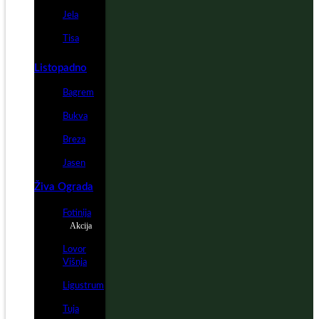
Jela
Tisa
Listopadno
Bagrem
Bukva
Breza
Jasen
Živa Ograda
Fotinija
Akcija
Lovor
Višnja
Ligustrum
Tuja