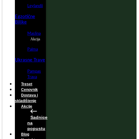
Leylandii
Egzotične
Biljke
Maslina
Akcija
Palma
Ukrasne Trave
Pampas
Trava
Treset
Cenovnik
Dostava i
skladištenje
Akcije
Sadnice
na
popustu
Blog