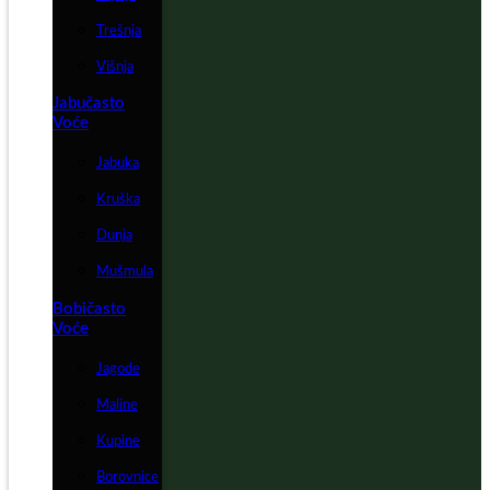
Trešnja
Višnja
Jabučasto
Voće
Jabuka
Kruška
Dunja
Mušmula
Bobičasto
Voće
Jagode
Maline
Kupine
Borovnice