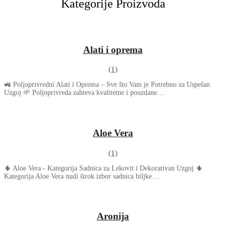
Kategorije Proizvoda
Alati i oprema
(1)
🚜 Poljoprivredni Alati i Oprema – Sve što Vam je Potrebno za Uspešan
Uzgoj 🌱 Poljoprivreda zahteva kvalitetne i pouzdane…
Aloe Vera
(1)
🌵 Aloe Vera - Kategorija Sadnica za Lekovit i Dekorativan Uzgoj 🌵
Kategorija Aloe Vera nudi širok izbor sadnica biljke…
Aronija