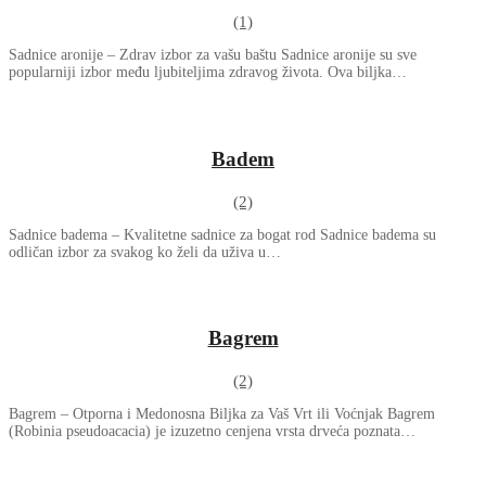
(1)
Sadnice aronije – Zdrav izbor za vašu baštu Sadnice aronije su sve
popularniji izbor među ljubiteljima zdravog života. Ova biljka…
Badem
(2)
Sadnice badema – Kvalitetne sadnice za bogat rod Sadnice badema su
odličan izbor za svakog ko želi da uživa u…
Bagrem
(2)
Bagrem – Otporna i Medonosna Biljka za Vaš Vrt ili Voćnjak Bagrem
(Robinia pseudoacacia) je izuzetno cenjena vrsta drveća poznata…