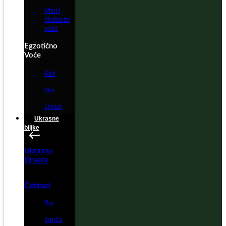
Mini i
Stubasto
voće
Egzotično
Voće
Kivi
Nar
Limun
Ukrasne
biljke
Ukrasno
Drveće
Četinari
Bor
Smrča