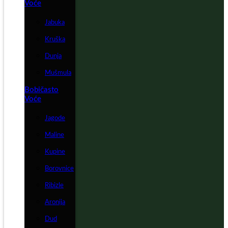
Voće
Jabuka
Kruška
Dunja
Mušmula
Bobičasto
Voće
Jagode
Maline
Kupine
Borovnice
Ribizle
Aronija
Dud