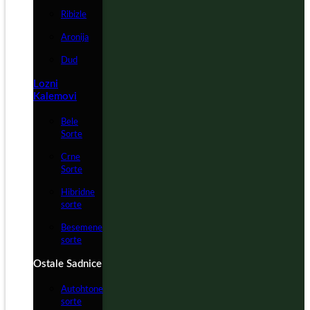
Ribizle
Aronija
Dud
Lozni
Kalemovi
Bele
Sorte
Crne
Sorte
Hibridne
sorte
Besemene
sorte
Ostale Sadnice
Autohtone
sorte