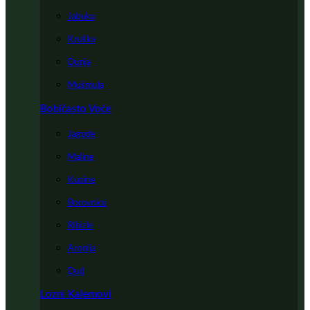
Jabuka
Kruška
Dunja
Mušmula
Bobičasto Voće
Jagode
Maline
Kupine
Borovnice
Ribizle
Aronija
Dud
Lozni Kalemovi