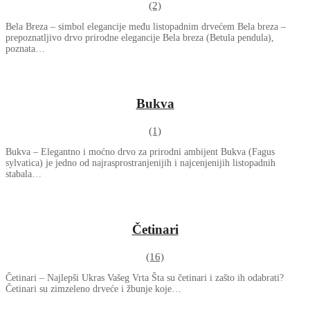
(2)
Bela Breza – simbol elegancije među listopadnim drvećem Bela breza –
prepoznatljivo drvo prirodne elegancije Bela breza (Betula pendula),
poznata…
Bukva
(1)
Bukva – Elegantno i moćno drvo za prirodni ambijent Bukva (Fagus
sylvatica) je jedno od najrasprostranjenijih i najcenjenijih listopadnih
stabala…
Četinari
(16)
Četinari – Najlepši Ukras Vašeg Vrta Šta su četinari i zašto ih odabrati?
Četinari su zimzeleno drveće i žbunje koje…