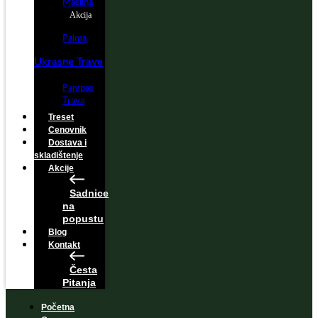
Maslina
Akcija
Palma
Ukrasne Trave
Pampas
Trava
Treset
Cenovnik
Dostava i
skladištenje
Akcije
Sadnice
na
popustu
Blog
Kontakt
Česta
Pitanja
Početna