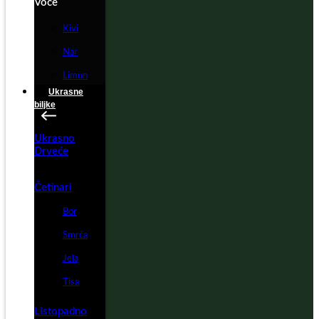
Voće
Kivi
Nar
Limun
Ukrasne
biljke
Ukrasno
Drveće
Četinari
Bor
Smrča
Jela
Tisa
Listopadno