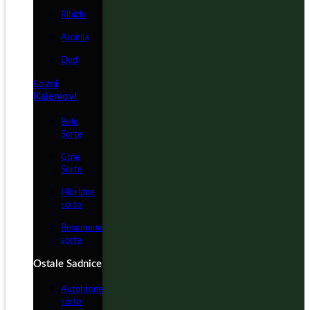
Ribizle
Aronija
Dud
Lozni
Kalemovi
Bele
Sorte
Crne
Sorte
Hibridne
sorte
Besemene
sorte
Ostale Sadnice
Autohtone
sorte