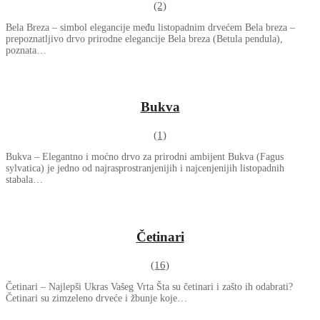
(2)
Bela Breza – simbol elegancije među listopadnim drvećem Bela breza –
prepoznatljivo drvo prirodne elegancije Bela breza (Betula pendula),
poznata…
Bukva
(1)
Bukva – Elegantno i moćno drvo za prirodni ambijent Bukva (Fagus
sylvatica) je jedno od najrasprostranjenijih i najcenjenijih listopadnih
stabala…
Četinari
(16)
Četinari – Najlepši Ukras Vašeg Vrta Šta su četinari i zašto ih odabrati?
Četinari su zimzeleno drveće i žbunje koje…