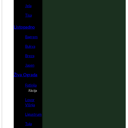
Jela
Tisa
Listopadno
Bagrem
Bukva
Breza
Jasen
Živa Ograda
Fotinija
Akcija
Lovor
Višnja
Ligustrum
Tuja