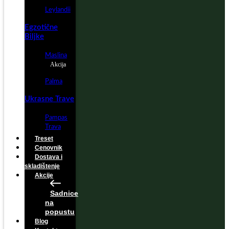
Leylandii
Egzotične
Biljke
Maslina
Akcija
Palma
Ukrasne Trave
Pampas
Trava
Treset
Cenovnik
Dostava i
skladištenje
Akcije
Sadnice
na
popustu
Blog