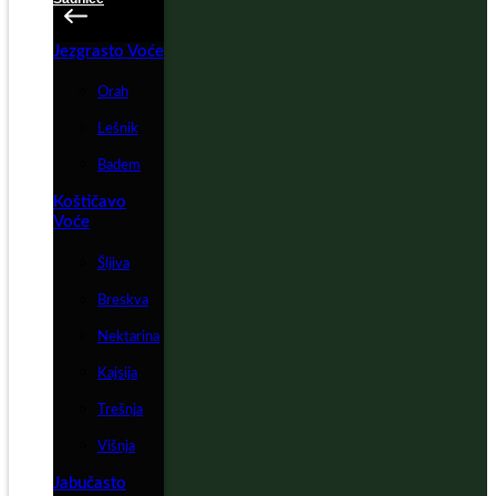
Jezgrasto Voće
Orah
Lešnik
Badem
Koštičavo
Voće
Šljiva
Breskva
Nektarina
Kajsija
Trešnja
Višnja
Jabučasto