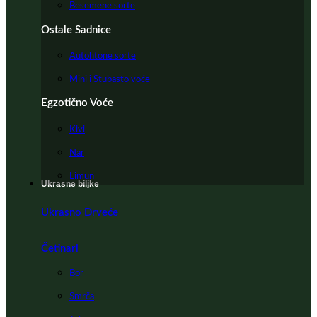
Besemene sorte
Ostale Sadnice
Autohtone sorte
Mini i Stubasto voće
Egzotično Voće
Kivi
Nar
Limun
Ukrasne biljke
Ukrasno Drveće
Četinari
Bor
Smrča