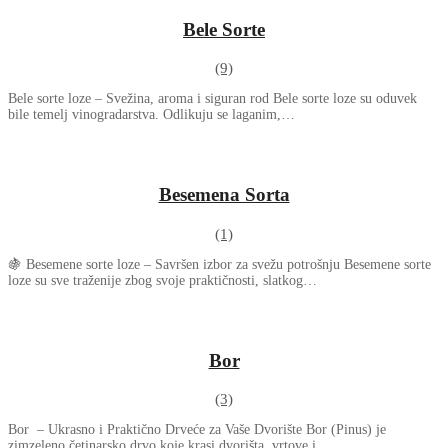
Bele Sorte
(9)
Bele sorte loze – Svežina, aroma i siguran rod Bele sorte loze su oduvek
bile temelj vinogradarstva. Odlikuju se laganim,…
Besemena Sorta
(1)
🍇 Besemene sorte loze – Savršen izbor za svežu potrošnju Besemene sorte
loze su sve traženije zbog svoje praktičnosti, slatkog…
Bor
(3)
Bor – Ukrasno i Praktično Drveće za Vaše Dvorište Bor (Pinus) je
zimzeleno četinarsko drvo koje krasi dvorišta, vrtove i…