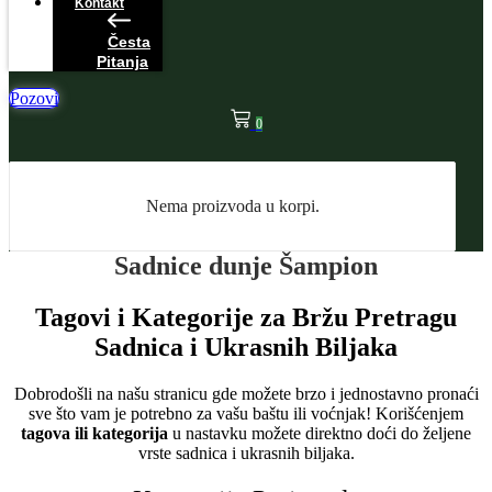
Kontakt
Česta
Pitanja
Pozovi
0
Nema proizvoda u korpi.
Sadnice dunje Šampion
Tagovi i Kategorije za Bržu Pretragu
Sadnica i Ukrasnih Biljaka
Dobrodošli na našu stranicu gde možete brzo i jednostavno pronaći
sve što vam je potrebno za vašu baštu ili voćnjak! Korišćenjem
tagova ili kategorija
u nastavku možete direktno doći do željene
vrste sadnica i ukrasnih biljaka.