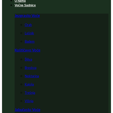
O nama
Voćne Sadnice
Jezgrasto Voće
Orah
Lešnik
Badem
Koštičavo Voće
Šljiva
Breskva
Nektarina
Kajsija
Trešnja
Višnja
Jabučasto Voće