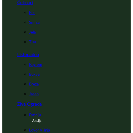
Četinari
Bor
Smrča
Jela
Tisa
Listopadno
Bagrem
Bukva
Breza
Jasen
Živa Ograda
Fotinija
Akcija
Lovor Višnja