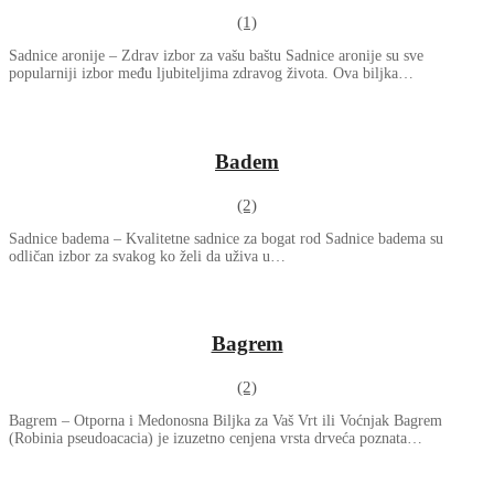
(1)
Sadnice aronije – Zdrav izbor za vašu baštu Sadnice aronije su sve
popularniji izbor među ljubiteljima zdravog života. Ova biljka…
Badem
(2)
Sadnice badema – Kvalitetne sadnice za bogat rod Sadnice badema su
odličan izbor za svakog ko želi da uživa u…
Bagrem
(2)
Bagrem – Otporna i Medonosna Biljka za Vaš Vrt ili Voćnjak Bagrem
(Robinia pseudoacacia) je izuzetno cenjena vrsta drveća poznata…