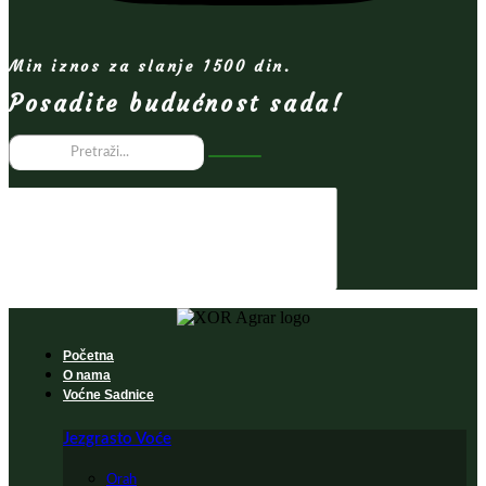
Min iznos za slanje 1500 din.
Posadite budućnost sada!
Početna
O nama
Voćne Sadnice
Jezgrasto Voće
Orah