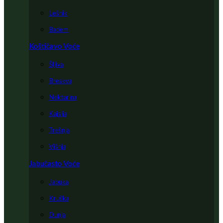
Lešnik
Badem
Koštičavo Voće
Šljiva
Breskva
Nektarina
Kajsija
Trešnja
Višnja
Jabučasto Voće
Jabuka
Kruška
Dunja