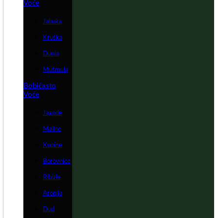
Voće
Jabuka
Kruška
Dunja
Mušmula
Bobičasto
Voće
Jagode
Maline
Kupine
Borovnice
Ribizle
Aronija
Dud