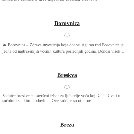
Borovnica
(1)
🫐 Borovnica – Zdrava investicija koja donosi siguran rod Borovnica je
jedna od najtraženijih voćnih kultura poslednjih godina. Donosi visok…
Breskva
(1)
Sadnice breskve su savršeni izbor za ljubitelje voća koji žele uživati u
sočnim i slatkim plodovima. Ove sadnice su otporne…
Breza