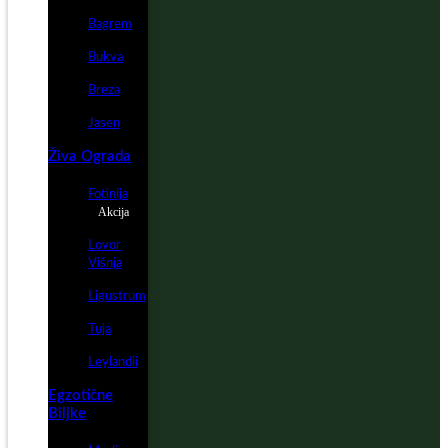
Bagrem
Bukva
Breza
Jasen
Živa Ograda
Fotinija
Akcija
Lovor
Višnja
Ligustrum
Tuja
Leylandii
Egzotične
Biljke