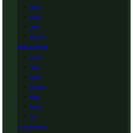
Jabuka
Kruška
Dunja
Mušmula
Bobičasto Voće
Jagode
Maline
Kupine
Borovnice
Ribizle
Aronija
Dud
Lozni Kalemovi