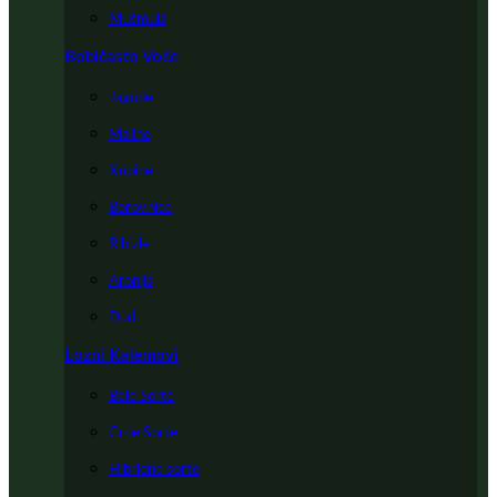
Mušmula
Bobičasto Voće
Jagode
Maline
Kupine
Borovnice
Ribizle
Aronija
Dud
Lozni Kalemovi
Bele Sorte
Crne Sorte
Hibridne sorte