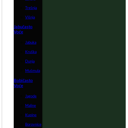
Trešnja
Višnja
Jabučasto
Voće
Jabuka
Kruška
Dunja
Mušmula
Bobičasto
Voće
Jagode
Maline
Kupine
Borovnice