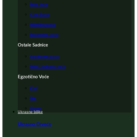
Bele Sorte
Crne Sorte
Hibridne sorte
Besemene sorte
Ostale Sadnice
Autohtone sorte
Mini i Stubasto voće
Egzotično Voće
Kivi
Nar
Limun
Ukrasne biljke
Ukrasno Drveće