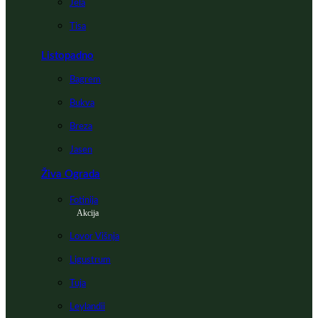
Jela
Tisa
Listopadno
Bagrem
Bukva
Breza
Jasen
Živa Ograda
Fotinija
Akcija
Lovor Višnja
Ligustrum
Tuja
Leylandii