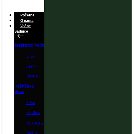
Početna
O nama
Voćne
Sadnice
Jezgrasto Voće
Orah
Lešnik
Badem
Koštičavo
Voće
Šljiva
Breskva
Nektarina
Kajsija