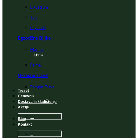
Ligustrum
Tuja
Leylandii
Egzotične Biljke
Maslina
Akcija
Palma
Ukrasne Trave
Pampas Trava
Treset
Cenovnik
Dostava i skladištenje
Akcije
Blog
Sadnice na popustu
Kontakt
Česta Pitanja