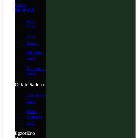
Lozni
Kalemovi
Bele
Sorte
Crne
Sorte
Hibridne
sorte
Besemene
sorte
Ostale Sadnice
Autohtone
sorte
Mini i
Stubasto
voće
Egzotično