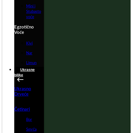
Mini i
Stubasto
voće
Egzotično
Voće
Kivi
Nar
Limun
Ukrasne
biljke
Ukrasno
Drveće
Četinari
Bor
Smrča