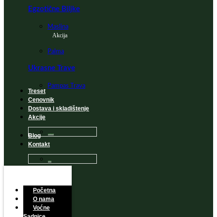
Egzotične Biljke
Maslina
Akcija
Palma
Ukrasne Trave
Pampas Trava
Treset
Cenovnik
Dostava i skladištenje
Akcije
Blog
Sadnice na popustu
Kontakt
Česta Pitanja
Početna
O nama
Voćne
Sadnice