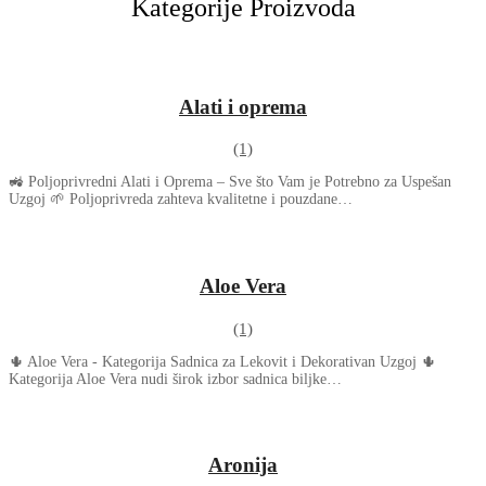
Kategorije Proizvoda
Alati i oprema
(1)
🚜 Poljoprivredni Alati i Oprema – Sve što Vam je Potrebno za Uspešan
Uzgoj 🌱 Poljoprivreda zahteva kvalitetne i pouzdane…
Aloe Vera
(1)
🌵 Aloe Vera - Kategorija Sadnica za Lekovit i Dekorativan Uzgoj 🌵
Kategorija Aloe Vera nudi širok izbor sadnica biljke…
Aronija