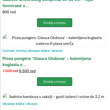
formirane s...
800
rsd
Dodaj u korpu
Četinari
,
Smrča
,
Ukrasne biljke i drveće
Picea pungens ‘Glauca Globosa’ – kalemljena
kuglasta s...
6.500
rsd
7.000
rsd
Dodaj u korpu
Ukrasne biljke i drveće