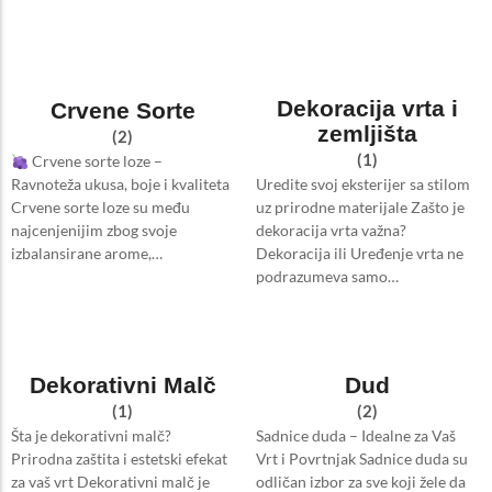
Dekoracija vrta i
Crvene Sorte
zemljišta
(2)
(1)
Crvene sorte loze –
Uredite svoj eksterijer sa stilom
Ravnoteža ukusa, boje i kvaliteta
uz prirodne materijale Zašto je
Crvene sorte loze su među
dekoracija vrta važna?
najcenjenijim zbog svoje
Dekoracija ili Uređenje vrta ne
izbalansirane arome,…
podrazumeva samo…
Dekorativni Malč
Dud
(1)
(2)
Šta je dekorativni malč?
Sadnice duda – Idealne za Vaš
Prirodna zaštita i estetski efekat
Vrt i Povrtnjak Sadnice duda su
za vaš vrt Dekorativni malč je
odličan izbor za sve koji žele da