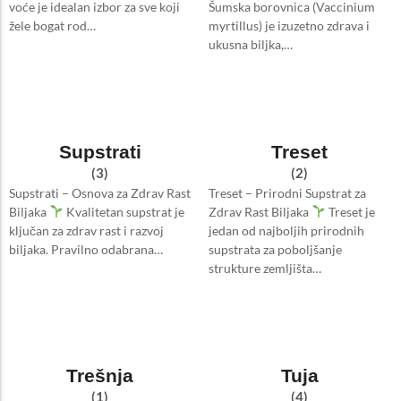
voće je idealan izbor za sve koji
Šumska borovnica (Vaccinium
žele bogat rod…
myrtillus) je izuzetno zdrava i
ukusna biljka,…
Supstrati
Treset
(3)
(2)
Supstrati – Osnova za Zdrav Rast
Treset – Prirodni Supstrat za
Biljaka
Kvalitetan supstrat je
Zdrav Rast Biljaka
Treset je
ključan za zdrav rast i razvoj
jedan od najboljih prirodnih
biljaka. Pravilno odabrana…
supstrata za poboljšanje
strukture zemljišta…
Trešnja
Tuja
(1)
(4)