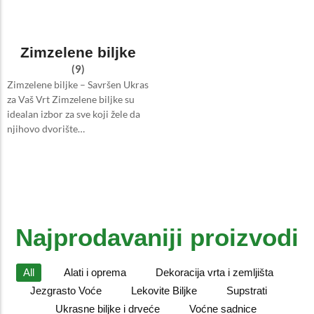
Zimzelene biljke
(9)
Zimzelene biljke – Savršen Ukras
za Vaš Vrt Zimzelene biljke su
idealan izbor za sve koji žele da
njihovo dvorište…
Najprodavaniji proizvodi
All
Alati i oprema
Dekoracija vrta i zemljišta
Jezgrasto Voće
Lekovite Biljke
Supstrati
Ukrasne biljke i drveće
Voćne sadnice