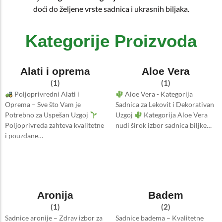
doći do željene vrste sadnica i ukrasnih biljaka.
Kategorije Proizvoda
Alati i oprema
Aloe Vera
(1)
(1)
Poljoprivredni Alati i
Aloe Vera - Kategorija
Oprema – Sve što Vam je
Sadnica za Lekovit i Dekorativan
Potrebno za Uspešan Uzgoj
Uzgoj
Kategorija Aloe Vera
Poljoprivreda zahteva kvalitetne
nudi širok izbor sadnica biljke…
i pouzdane…
Aronija
Badem
(1)
(2)
Sadnice aronije – Zdrav izbor za
Sadnice badema – Kvalitetne