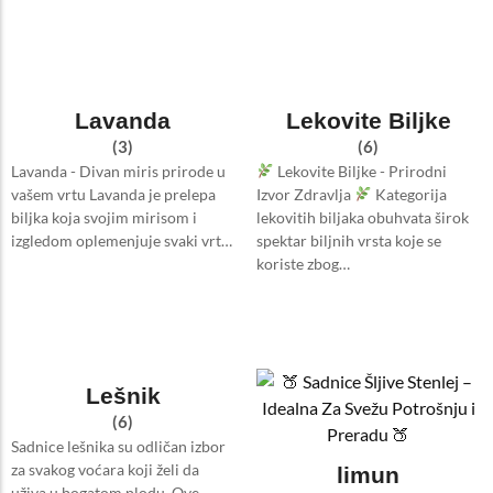
Lavanda
Lekovite Biljke
(3)
(6)
Lavanda - Divan miris prirode u
Lekovite Biljke - Prirodni
vašem vrtu Lavanda je prelepa
Izvor Zdravlja
Kategorija
biljka koja svojim mirisom i
lekovitih biljaka obuhvata širok
izgledom oplemenjuje svaki vrt…
spektar biljnih vrsta koje se
koriste zbog…
Lešnik
(6)
Sadnice lešnika su odličan izbor
za svakog voćara koji želi da
limun
uživa u bogatom plodu. Ove