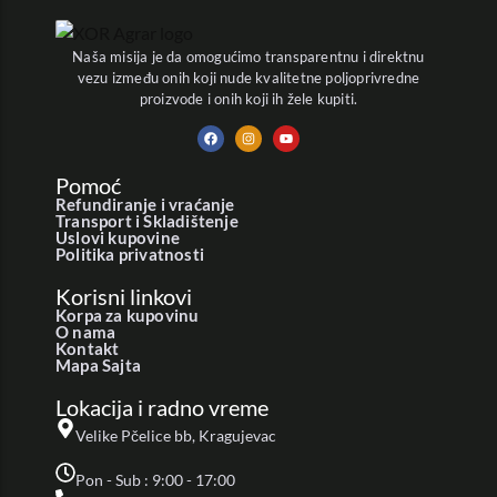
Naša misija je da omogućimo transparentnu i direktnu
vezu između onih koji nude kvalitetne poljoprivredne
proizvode i onih koji ih žele kupiti.
Pomoć
Refundiranje i vraćanje
Transport i Skladištenje
Uslovi kupovine
Politika privatnosti
Korisni linkovi
Korpa za kupovinu
O nama
Kontakt
Mapa Sajta
Lokacija i radno vreme
Velike Pčelice bb, Kragujevac
Pon - Sub : 9:00 - 17:00