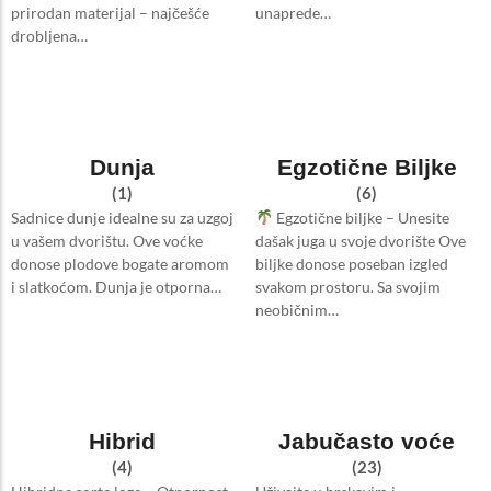
prirodan materijal – najčešće
unaprede…
drobljena…
Dunja
Egzotične Biljke
(1)
(6)
Sadnice dunje idealne su za uzgoj
Egzotične biljke – Unesite
u vašem dvorištu. Ove voćke
dašak juga u svoje dvorište Ove
donose plodove bogate aromom
biljke donose poseban izgled
i slatkoćom. Dunja je otporna…
svakom prostoru. Sa svojim
neobičnim…
Hibrid
Jabučasto voće
(4)
(23)