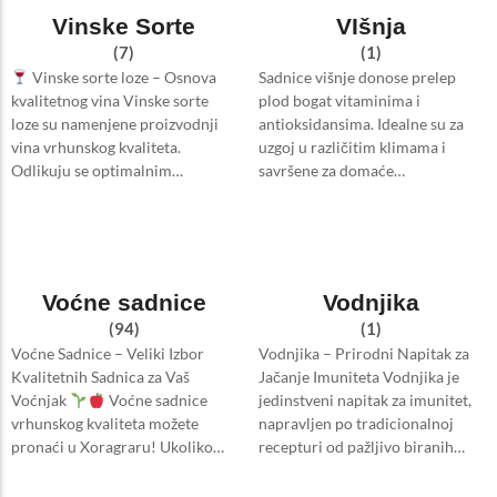
Vinske Sorte
VIšnja
(7)
(1)
Vinske sorte loze – Osnova
Sadnice višnje donose prelep
kvalitetnog vina Vinske sorte
plod bogat vitaminima i
loze su namenjene proizvodnji
antioksidansima. Idealne su za
vina vrhunskog kvaliteta.
uzgoj u različitim klimama i
Odlikuju se optimalnim…
savršene za domaće…
Voćne sadnice
Vodnjika
(94)
(1)
Voćne Sadnice – Veliki Izbor
Vodnjika – Prirodni Napitak za
Kvalitetnih Sadnica za Vaš
Jačanje Imuniteta Vodnjika je
Voćnjak
Voćne sadnice
jedinstveni napitak za imunitet,
vrhunskog kvaliteta možete
napravljen po tradicionalnoj
pronaći u Xoragraru! Ukoliko…
recepturi od pažljivo biranih…