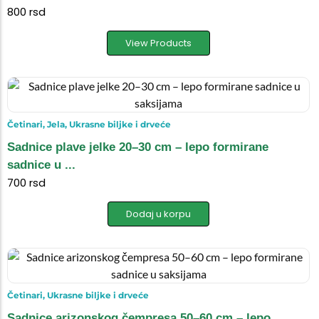
800
rsd
View Products
Četinari
,
Jela
,
Ukrasne biljke i drveće
Sadnice plave jelke 20–30 cm – lepo formirane
sadnice u ...
700
rsd
Dodaj u korpu
Četinari
,
Ukrasne biljke i drveće
Sadnice arizonskog čempresa 50–60 cm – lepo