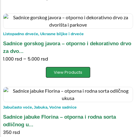
Listopadno drveće
,
Ukrasne biljke i drveće
Sadnice gorskog javora – otporno i dekorativno drvo
za dvo...
1.000
rsd
–
5.000
rsd
View Products
Jabučasto voće
,
Jabuka
,
Voćne sadnice
Sadnice jabuke Florina – otporna i rodna sorta
odličnog u...
350
rsd