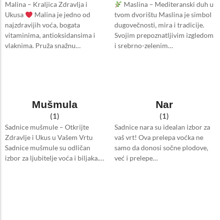
Malina – Kraljica Zdravlja i
Maslina – Mediteranski duh u
Ukusa
Malina je jedno od
tvom dvorištu Maslina je simbol
najzdravijih voća, bogata
dugovečnosti, mira i tradicije.
vitaminima, antioksidansima i
Svojim prepoznatljivim izgledom
vlaknima. Pruža snažnu…
i srebrno-zelenim…
Mušmula
Nar
(1)
(1)
Sadnice mušmule – Otkrijte
Sadnice nara su idealan izbor za
Zdravlje i Ukus u Vašem Vrtu
vaš vrt! Ova prelepa voćka ne
Sadnice mušmule su odličan
samo da donosi sočne plodove,
izbor za ljubitelje voća i biljaka.…
već i prelepe…