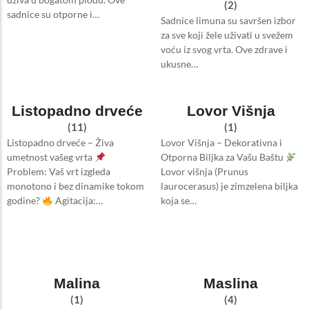
(2)
sadnice su otporne i…
Sadnice limuna su savršen izbor
za sve koji žele uživati u svežem
voću iz svog vrta. Ove zdrave i
ukusne…
Listopadno drveće
Lovor Višnja
(11)
(1)
Listopadno drveće – Živa
Lovor Višnja – Dekorativna i
umetnost vašeg vrta
Otporna Biljka za Vašu Baštu
Problem: Vaš vrt izgleda
Lovor višnja (Prunus
monotono i bez dinamike tokom
laurocerasus) je zimzelena biljka
godine?
Agitacija:…
koja se…
Malina
Maslina
(1)
(4)