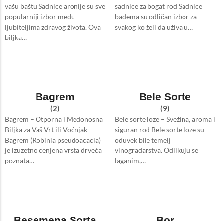
vašu baštu Sadnice aronije su sve
sadnice za bogat rod Sadnice
popularniji izbor među
badema su odličan izbor za
ljubiteljima zdravog života. Ova
svakog ko želi da uživa u…
biljka…
Bagrem
Bele Sorte
(2)
(9)
Bagrem – Otporna i Medonosna
Bele sorte loze – Svežina, aroma i
Biljka za Vaš Vrt ili Voćnjak
siguran rod Bele sorte loze su
Bagrem (Robinia pseudoacacia)
oduvek bile temelj
je izuzetno cenjena vrsta drveća
vinogradarstva. Odlikuju se
poznata…
laganim,…
Besemena Sorta
Bor