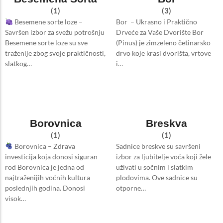
(1)
(3)
Besemene sorte loze –
Bor – Ukrasno i Praktično
Savršen izbor za svežu potrošnju
Drveće za Vaše Dvorište Bor
Besemene sorte loze su sve
(Pinus) je zimzeleno četinarsko
traženije zbog svoje praktičnosti,
drvo koje krasi dvorišta, vrtove
slatkog…
i…
Borovnica
Breskva
(1)
(1)
Borovnica – Zdrava
Sadnice breskve su savršeni
investicija koja donosi siguran
izbor za ljubitelje voća koji žele
rod Borovnica je jedna od
uživati u sočnim i slatkim
najtraženijih voćnih kultura
plodovima. Ove sadnice su
poslednjih godina. Donosi
otporne…
visok…