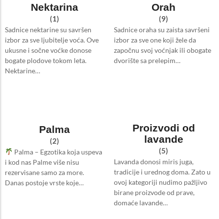
Nektarina
Orah
(1)
(9)
Sadnice nektarine su savršen
Sadnice oraha su zaista savršeni
izbor za sve ljubitelje voća. Ove
izbor za sve one koji žele da
ukusne i sočne voćke donose
započnu svoj voćnjak ili obogate
bogate plodove tokom leta.
dvorište sa prelepim…
Nektarine…
Proizvodi od
Palma
lavande
(2)
(5)
Palma – Egzotika koja uspeva
Lavanda donosi miris juga,
i kod nas Palme više nisu
tradicije i urednog doma. Zato u
rezervisane samo za more.
ovoj kategoriji nudimo pažljivo
Danas postoje vrste koje…
birane proizvode od prave,
domaće lavande…