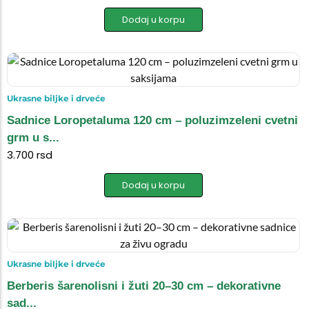
Dodaj u korpu
Ukrasne biljke i drveće
Sadnice Loropetaluma 120 cm – poluzimzeleni cvetni
grm u s...
3.700
rsd
Dodaj u korpu
Ukrasne biljke i drveće
Berberis šarenolisni i žuti 20–30 cm – dekorativne
sad...