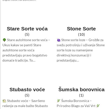
Stare Sorte voća
Stone Sorte
(5)
(10)
Stare autohtone sorte voća –
Stone sorte loze – Grožđe za
Ukus kakav se pamti Stare
svežu potrošnju i uživanje Stone
autohtone sorte voća
sorte loze su namenjene
predstavljaju pravo bogatstvo
direktnoj konzumaciji i
domaće tradicije. To…
predstavljaju…
Stubasto voće
Šumska borovnica
(5)
(1)
Stubasto voće – Savršeno
Šumska Borovnica –
rešenje za male bašte Stubasto
Prirodno Blago za Vaš Vrt