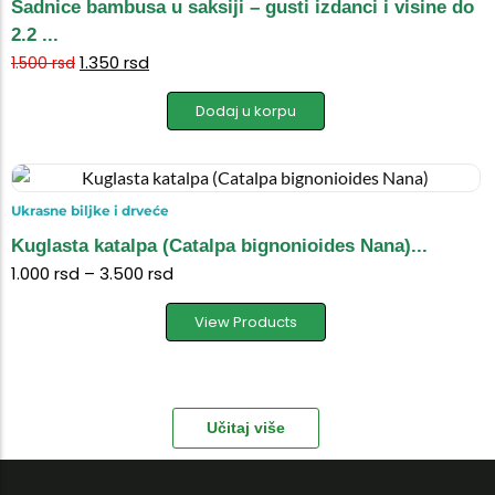
Sadnice bambusa u saksiji – gusti izdanci i visine do
2.2 ...
1.350
rsd
1.500
rsd
Dodaj u korpu
Ukrasne biljke i drveće
Kuglasta katalpa (Catalpa bignonioides Nana)...
1.000
rsd
–
3.500
rsd
View Products
Učitaj više