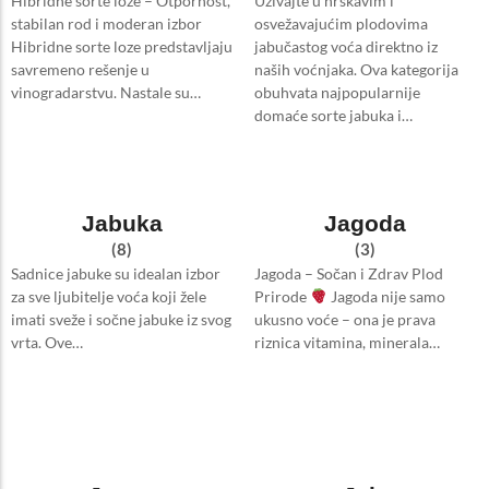
Hibridne sorte loze – Otpornost,
Uživajte u hrskavim i
stabilan rod i moderan izbor
osvežavajućim plodovima
Hibridne sorte loze predstavljaju
jabučastog voća direktno iz
savremeno rešenje u
naših voćnjaka. Ova kategorija
vinogradarstvu. Nastale su…
obuhvata najpopularnije
domaće sorte jabuka i…
Jabuka
Jagoda
(8)
(3)
Sadnice jabuke su idealan izbor
Jagoda – Sočan i Zdrav Plod
za sve ljubitelje voća koji žele
Prirode
Jagoda nije samo
imati sveže i sočne jabuke iz svog
ukusno voće – ona je prava
vrta. Ove…
riznica vitamina, minerala…