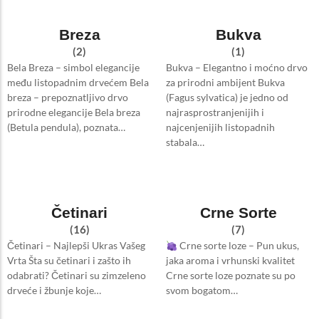
Breza
Bukva
(2)
(1)
Bela Breza – simbol elegancije
Bukva – Elegantno i moćno drvo
među listopadnim drvećem Bela
za prirodni ambijent Bukva
breza – prepoznatljivo drvo
(Fagus sylvatica) je jedno od
prirodne elegancije Bela breza
najrasprostranjenijih i
(Betula pendula), poznata…
najcenjenijih listopadnih
stabala…
Četinari
Crne Sorte
(16)
(7)
Četinari – Najlepši Ukras Vašeg
Crne sorte loze – Pun ukus,
Vrta Šta su četinari i zašto ih
jaka aroma i vrhunski kvalitet
odabrati? Četinari su zimzeleno
Crne sorte loze poznate su po
drveće i žbunje koje…
svom bogatom…