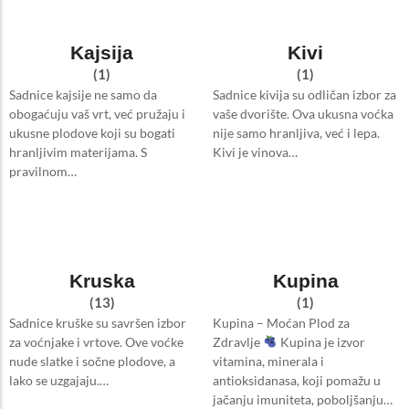
Kajsija
Kivi
(1)
(1)
Sadnice kajsije ne samo da
Sadnice kivija su odličan izbor za
obogaćuju vaš vrt, već pružaju i
vaše dvorište. Ova ukusna voćka
ukusne plodove koji su bogati
nije samo hranljiva, već i lepa.
hranljivim materijama. S
Kivi je vinova…
pravilnom…
Kruska
Kupina
(13)
(1)
Sadnice kruške su savršen izbor
Kupina – Moćan Plod za
za voćnjake i vrtove. Ove voćke
Zdravlje
Kupina je izvor
nude slatke i sočne plodove, a
vitamina, minerala i
lako se uzgajaju.…
antioksidanasa, koji pomažu u
jačanju imuniteta, poboljšanju…