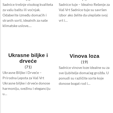
Sadnice trešnje visokog kvaliteta
Sadnice tuje – Idealno Rešenje za
za vašu baštu ili voćnjak.
Vaš Vrt Sadnice tuje su savršen
Odaberite između domaćih i
izbor ako želite da ulepšate svoj
stranih sorti, idealnih za naše
vrt i…
klimatske uslove.…
Ukrasne biljke i
Vinova loza
drveće
(19)
(71)
Sadnice vinove loze idealne su za
Ukrasne Biljke i Drveće –
sve ljubitelje domaćeg grožđa. U
Prirodna Lepota za Vaš Vrt
ponudi su različite sorte koje
Ukrasne biljke i drveće donose
donose bogat rod i…
harmoniju, svežinu i eleganciju
u…