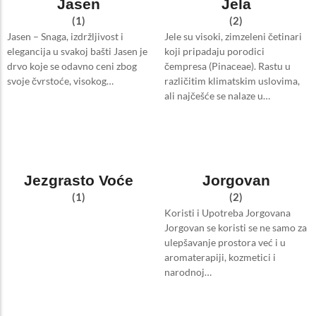
Jasen
Jela
(1)
(2)
Jasen – Snaga, izdržljivost i
Jele su visoki, zimzeleni četinari
elegancija u svakoj bašti Jasen je
koji pripadaju porodici
drvo koje se odavno ceni zbog
čempresa (Pinaceae). Rastu u
svoje čvrstoće, visokog…
različitim klimatskim uslovima,
ali najčešće se nalaze u…
Jezgrasto Voće
Jorgovan
(1)
(2)
Koristi i Upotreba Jorgovana
Jorgovan se koristi se ne samo za
ulepšavanje prostora već i u
aromaterapiji, kozmetici i
narodnoj…