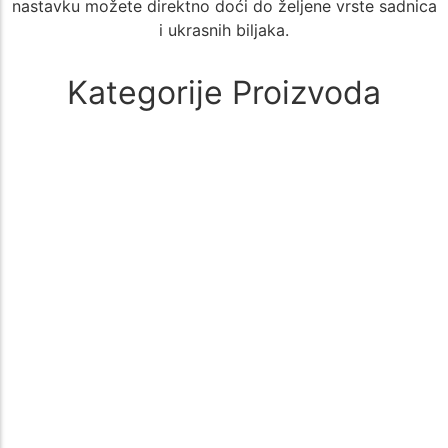
nastavku možete direktno doći do željene vrste sadnica
i ukrasnih biljaka.
Kategorije Proizvoda
Alati i oprema
(1)
🚜 Poljoprivredni Alati i Oprema – Sve što Vam je Potrebno za
Uspešan Uzgoj 🌱 Poljoprivreda zahteva kvalitetne i pouzdane…
Aloe Vera
(1)
🌵 Aloe Vera - Kategorija Sadnica za Lekovit i Dekorativan Uzgoj
🌵 Kategorija Aloe Vera nudi širok izbor sadnica biljke…
Aronija
(1)
Sadnice aronije – Zdrav izbor za vašu baštu Sadnice aronije su