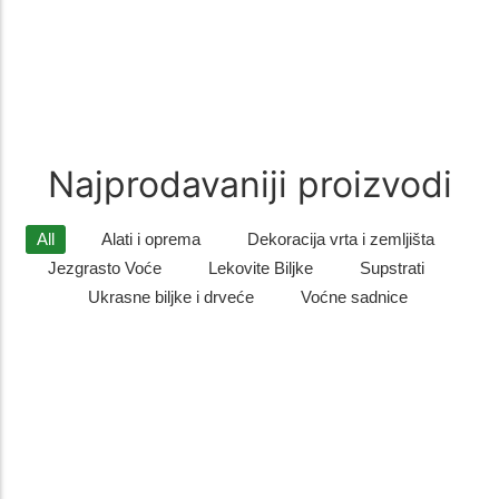
Zimzelene biljke
(9)
Zimzelene biljke – Savršen Ukras za Vaš Vrt Zimzelene biljke su
idealan izbor za sve koji žele da njihovo dvorište…
Najprodavaniji proizvodi
All
Alati i oprema
Dekoracija vrta i zemljišta
Jezgrasto Voće
Lekovite Biljke
Supstrati
Ukrasne biljke i drveće
Voćne sadnice
Listopadno drveće
,
Ukrasne biljke i drveće
Sadnice gorskog javora – otporno i dekorativno drvo
za dvo...