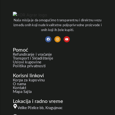
Naša misija je da omogućimo transparentnu i direktnu vezu
između onih koji nude kvalitetne poljoprivredne proizvode i
onih koji ih žele kupiti.
Pomoć
Refundiranje i vraćanje
Transport i Skladištenje
Uslovi kupovine
Politika privatnosti
Korisni linkovi
Korpa za kupovinu
O nama
Kontakt
Mapa Sajta
Lokacija i radno vreme
Velike Pčelice bb, Kragujevac