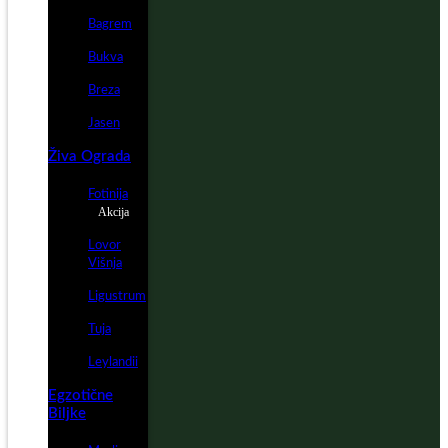
Bagrem
Bukva
Breza
Jasen
Živa Ograda
Fotinija
Akcija
Lovor
Višnja
Ligustrum
Tuja
Leylandii
Egzotične
Biljke