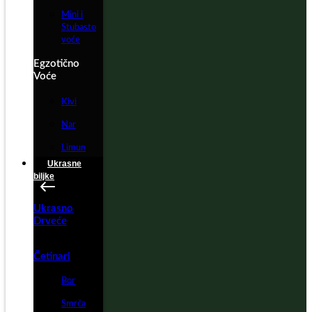
Mini i
Stubasto
voće
Egzotično
Voće
Kivi
Nar
Limun
Ukrasne
biljke
Ukrasno
Drveće
Četinari
Bor
Smrča