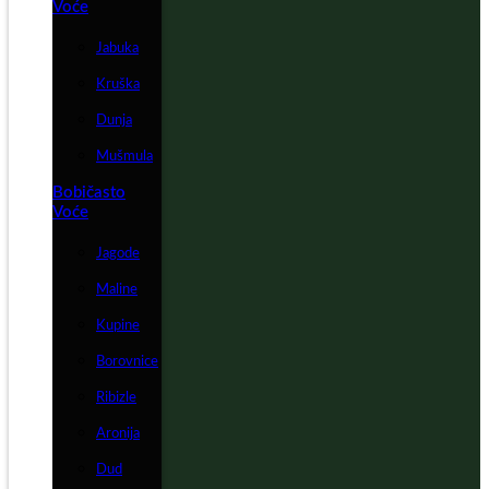
Voće
Jabuka
Kruška
Dunja
Mušmula
Bobičasto
Voće
Jagode
Maline
Kupine
Borovnice
Ribizle
Aronija
Dud