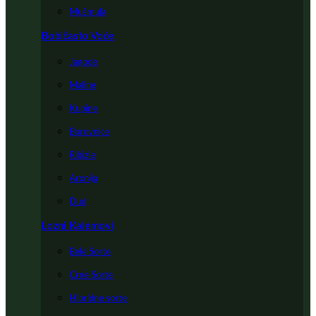
Mušmula
Bobičasto Voće
Jagode
Maline
Kupine
Borovnice
Ribizle
Aronija
Dud
Lozni Kalemovi
Bele Sorte
Crne Sorte
Hibridne sorte