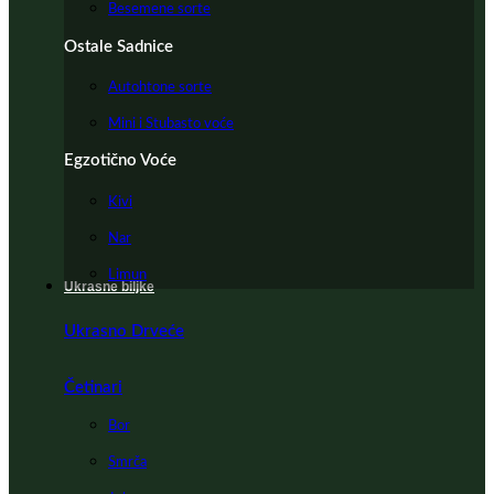
Besemene sorte
Ostale Sadnice
Autohtone sorte
Mini i Stubasto voće
Egzotično Voće
Kivi
Nar
Limun
Ukrasne biljke
Ukrasno Drveće
Četinari
Bor
Smrča