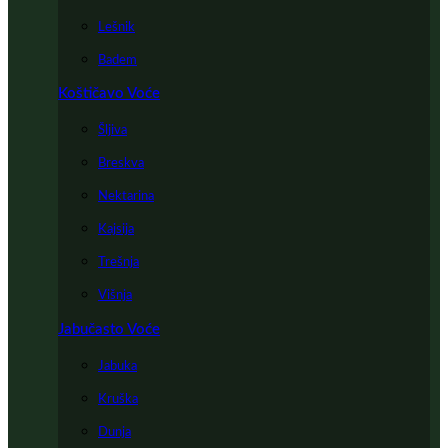
Lešnik
Badem
Koštičavo Voće
Šljiva
Breskva
Nektarina
Kajsija
Trešnja
Višnja
Jabučasto Voće
Jabuka
Kruška
Dunja