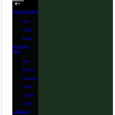
Jezgrasto Voće
Orah
Lešnik
Badem
Koštičavo
Voće
Šljiva
Breskva
Nektarina
Kajsija
Trešnja
Višnja
Jabučasto