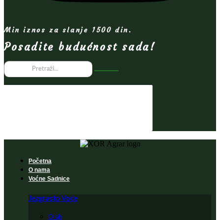
Min iznos za slanje 1500 din.
Posadite budućnost sada!
Početna
O nama
Voćne Sadnice
Jezgrasto Voće
Orah