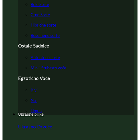
Bele Sorte
Crne Sorte
Hibridne sorte
Besemene sorte
Ostale Sadnice
Autohtone sorte
Mini i Stubasto voće
Egzotično Voće
Kivi
Nar
Limun
Ukrasne biljke
Ukrasno Drveće