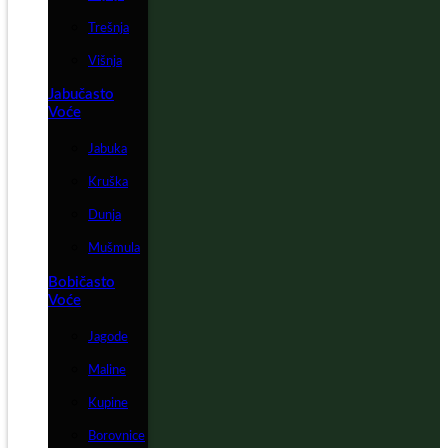
Trešnja
Višnja
Jabučasto
Voće
Jabuka
Kruška
Dunja
Mušmula
Bobičasto
Voće
Jagode
Maline
Kupine
Borovnice