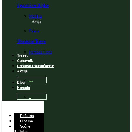
Egzotične Biljke
Maslina
Akcija
Palma
Ukrasne Trave
Pampas Trava
Treset
Cenovnik
Dostava i skladištenje
Akcije
Blog
Sadnice na popustu
Kontakt
Česta Pitanja
Početna
O nama
Voćne
Sadnice