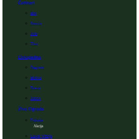
Četinari
Bor
Smrča
Jela
Tisa
Listopadno
Bagrem
Bukva
Breza
Jasen
Živa Ograda
Fotinija
Akcija
Lovor Višnja