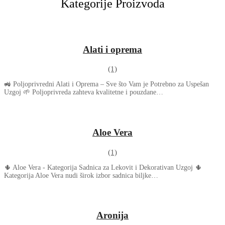
Kategorije Proizvoda
Alati i oprema
(1)
🚜 Poljoprivredni Alati i Oprema – Sve što Vam je Potrebno za Uspešan
Uzgoj 🌱 Poljoprivreda zahteva kvalitetne i pouzdane…
Aloe Vera
(1)
🌵 Aloe Vera - Kategorija Sadnica za Lekovit i Dekorativan Uzgoj 🌵
Kategorija Aloe Vera nudi širok izbor sadnica biljke…
Aronija