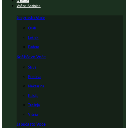
O nama
Voćne Sadnice
Jezgrasto Voće
Orah
Lešnik
Badem
Koštičavo Voće
Šljiva
Breskva
Nektarina
Kajsija
Trešnja
Višnja
Jabučasto Voće