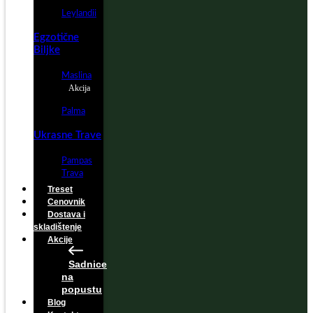
Leylandii
Egzotične
Biljke
Maslina
Akcija
Palma
Ukrasne Trave
Pampas
Trava
Treset
Cenovnik
Dostava i
skladištenje
Akcije
Sadnice
na
popustu
Blog