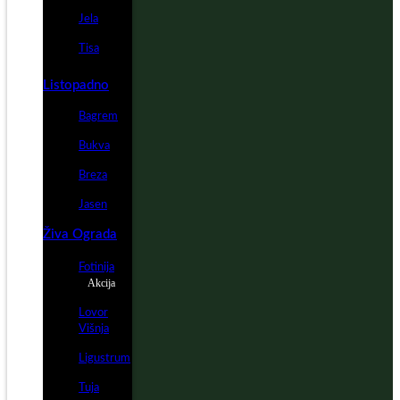
Jela
Tisa
Listopadno
Bagrem
Bukva
Breza
Jasen
Živa Ograda
Fotinija
Akcija
Lovor
Višnja
Ligustrum
Tuja