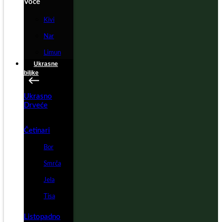
Voće
Kivi
Nar
Limun
Ukrasne
biljke
Ukrasno
Drveće
Četinari
Bor
Smrča
Jela
Tisa
Listopadno