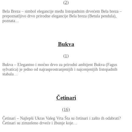
(2)
Bela Breza – simbol elegancije među listopadnim drvećem Bela breza –
prepoznatljivo drvo prirodne elegancije Bela breza (Betula pendula),
poznata…
Bukva
(1)
Bukva – Elegantno i moćno drvo za prirodni ambijent Bukva (Fagus
sylvatica) je jedno od najrasprostranjenijih i najcenjenijih listopadnih
stabala…
Četinari
(16)
Četinari – Najlepši Ukras Vašeg Vrta Šta su četinari i zašto ih odabrati?
Četinari su zimzeleno drveće i žbunje koje…