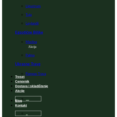
Ligustrum
Tuja
Leylandii
Egzotične Biljke
Maslina
Akcija
Palma
Ukrasne Trave
Pampas Trava
Treset
Cenovnik
Dostava i skladištenje
Akcije
Blog
Sadnice na popustu
Kontakt
Česta Pitanja