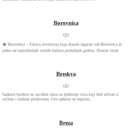
Borovnica
(1)
🫐 Borovnica – Zdrava investicija koja donosi siguran rod Borovnica je
jedna od najtraženijih voćnih kultura poslednjih godina. Donosi visok…
Breskva
(1)
Sadnice breskve su savršeni izbor za ljubitelje voća koji žele uživati u
sočnim i slatkim plodovima. Ove sadnice su otporne…
Breza