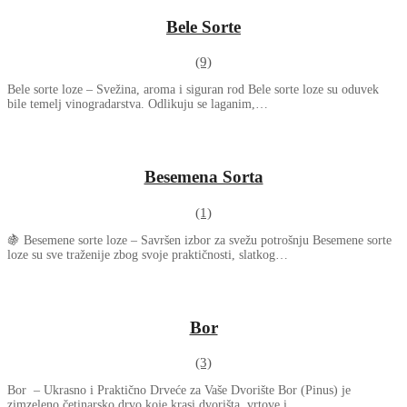
Bele Sorte
(9)
Bele sorte loze – Svežina, aroma i siguran rod Bele sorte loze su oduvek
bile temelj vinogradarstva. Odlikuju se laganim,…
Besemena Sorta
(1)
🍇 Besemene sorte loze – Savršen izbor za svežu potrošnju Besemene sorte
loze su sve traženije zbog svoje praktičnosti, slatkog…
Bor
(3)
Bor – Ukrasno i Praktično Drveće za Vaše Dvorište Bor (Pinus) je
zimzeleno četinarsko drvo koje krasi dvorišta, vrtove i…