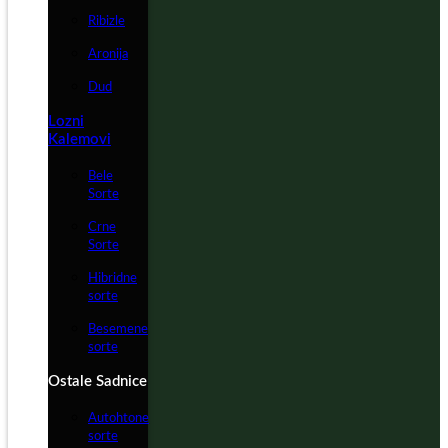
Ribizle
Aronija
Dud
Lozni
Kalemovi
Bele
Sorte
Crne
Sorte
Hibridne
sorte
Besemene
sorte
Ostale Sadnice
Autohtone
sorte