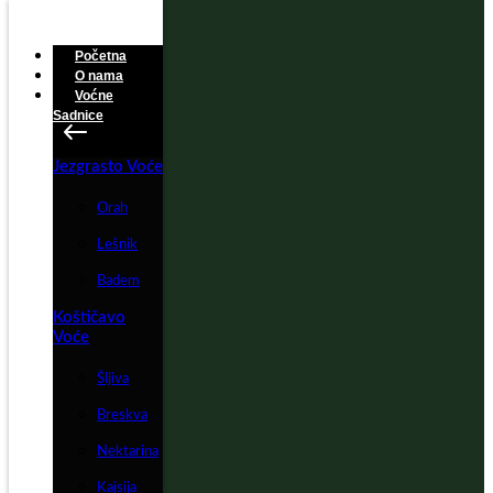
Početna
O nama
Voćne
Sadnice
Jezgrasto Voće
Orah
Lešnik
Badem
Koštičavo
Voće
Šljiva
Breskva
Nektarina
Kajsija