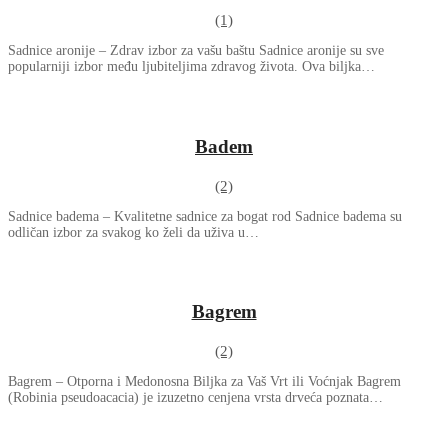
(1)
Sadnice aronije – Zdrav izbor za vašu baštu Sadnice aronije su sve
popularniji izbor među ljubiteljima zdravog života. Ova biljka…
Badem
(2)
Sadnice badema – Kvalitetne sadnice za bogat rod Sadnice badema su
odličan izbor za svakog ko želi da uživa u…
Bagrem
(2)
Bagrem – Otporna i Medonosna Biljka za Vaš Vrt ili Voćnjak Bagrem
(Robinia pseudoacacia) je izuzetno cenjena vrsta drveća poznata…