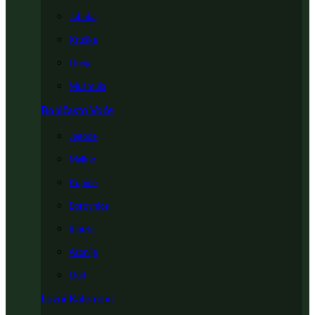
Jabuka
Kruška
Dunja
Mušmula
Bobičasto Voće
Jagode
Maline
Kupine
Borovnice
Ribizle
Aronija
Dud
Lozni Kalemovi