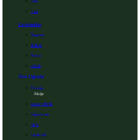
Jela
Tisa
Listopadno
Bagrem
Bukva
Breza
Jasen
Živa Ograda
Fotinija
Akcija
Lovor Višnja
Ligustrum
Tuja
Leylandii