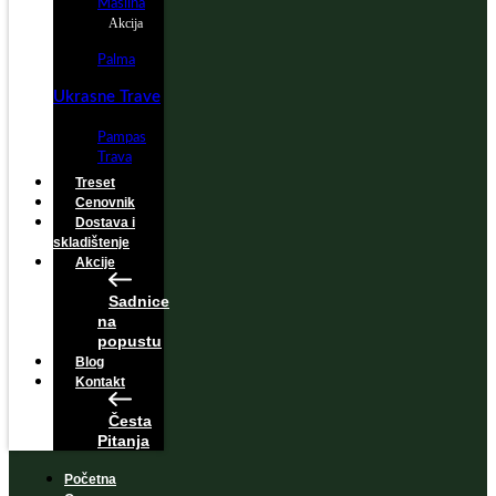
Maslina
Akcija
Palma
Ukrasne Trave
Pampas
Trava
Treset
Cenovnik
Dostava i
skladištenje
Akcije
Sadnice
na
popustu
Blog
Kontakt
Česta
Pitanja
Početna