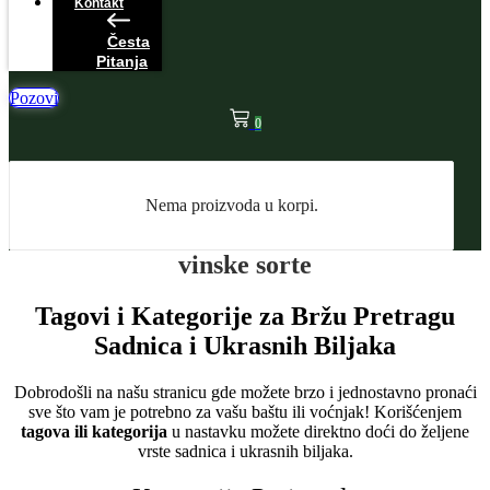
Kontakt
Česta
Pitanja
Pozovi
0
Nema proizvoda u korpi.
vinske sorte
Tagovi i Kategorije za Bržu Pretragu
Sadnica i Ukrasnih Biljaka
Dobrodošli na našu stranicu gde možete brzo i jednostavno pronaći
sve što vam je potrebno za vašu baštu ili voćnjak! Korišćenjem
tagova ili kategorija
u nastavku možete direktno doći do željene
vrste sadnica i ukrasnih biljaka.