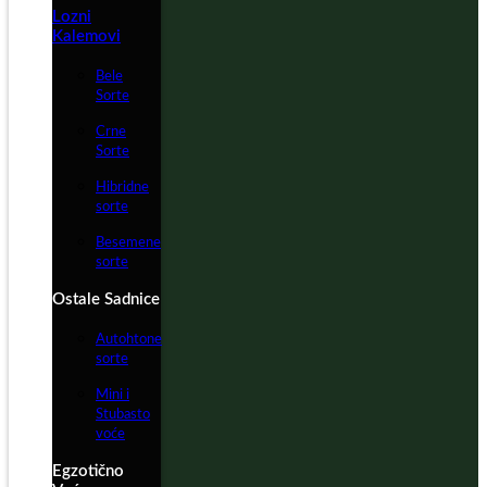
Lozni
Kalemovi
Bele
Sorte
Crne
Sorte
Hibridne
sorte
Besemene
sorte
Ostale Sadnice
Autohtone
sorte
Mini i
Stubasto
voće
Egzotično