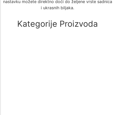
nastavku možete direktno doći do željene vrste sadnica
i ukrasnih biljaka.
Kategorije Proizvoda
Alati i oprema
(1)
🚜 Poljoprivredni Alati i Oprema – Sve što Vam je Potrebno za
Uspešan Uzgoj 🌱 Poljoprivreda zahteva kvalitetne i pouzdane…
Aloe Vera
(1)
🌵 Aloe Vera - Kategorija Sadnica za Lekovit i Dekorativan Uzgoj
🌵 Kategorija Aloe Vera nudi širok izbor sadnica biljke…
Aronija
(1)
Sadnice aronije – Zdrav izbor za vašu baštu Sadnice aronije su