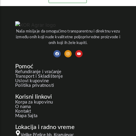
Naša misija je da omogućimo transparentnu i direktnu vezu
između onih koji nude kvalitetne poljoprivredne proizvode i
onih koji ih žele kupiti.
Pomoć
Refundiranje i vraćanje
Transport i Skladištenje
Uslovi kupovine
Politika privatnosti
Korisni linkovi
Korpa za kupovinu
O nama
Kontakt
Mapa Sajta
Lokacija i radno vreme
Velike Pčelice bb, Kragujevac