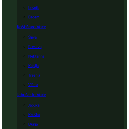
Lešnik
Badem
Koštičavo Voće
Šljiva
Breskva
Nektarina
Kajsija
Trešnja
Višnja
Jabučasto Voće
Jabuka
Kruška
Dunja