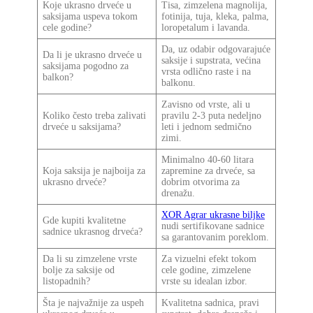
Koje ukrasno drveće u
Tisa, zimzelena magnolija,
saksijama uspeva tokom
fotinija, tuja, kleka, palma,
cele godine?
loropetalum i lavanda.
Da, uz odabir odgovarajuće
Da li je ukrasno drveće u
saksije i supstrata, većina
saksijama pogodno za
vrsta odlično raste i na
balkon?
balkonu.
Zavisno od vrste, ali u
Koliko često treba zalivati
pravilu 2-3 puta nedeljno
drveće u saksijama?
leti i jednom sedmično
zimi.
Minimalno 40-60 litara
Koja saksija je najboija za
zapremine za drveće, sa
ukrasno drveće?
dobrim otvorima za
drenažu.
XOR Agrar ukrasne biljke
Gde kupiti kvalitetne
nudi sertifikovane sadnice
sadnice ukrasnog drveća?
sa garantovanim poreklom.
Da li su zimzelene vrste
Za vizuelni efekt tokom
bolje za saksije od
cele godine, zimzelene
listopadnih?
vrste su idealan izbor.
Šta je najvažnije za uspeh
Kvalitetna sadnica, pravi