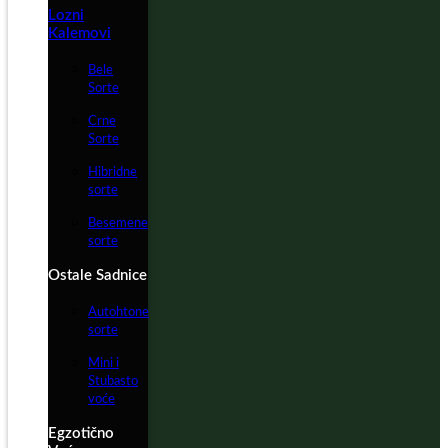
Lozni
Kalemovi
Bele
Sorte
Crne
Sorte
Hibridne
sorte
Besemene
sorte
Ostale Sadnice
Autohtone
sorte
Mini i
Stubasto
voće
Egzotično