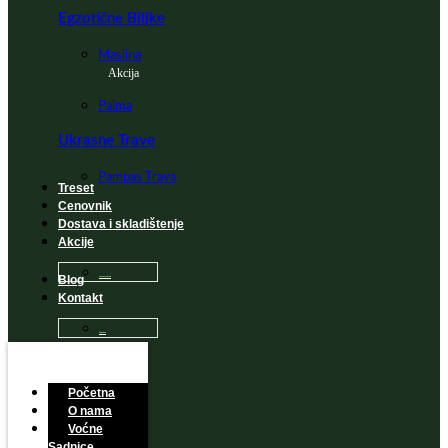
Egzotične Biljke
Maslina
Akcija
Palma
Ukrasne Trave
Pampas Trava
Treset
Cenovnik
Dostava i skladištenje
Akcije
Blog
Sadnice na popustu
Kontakt
Česta Pitanja
Početna
O nama
Voćne
Sadnice