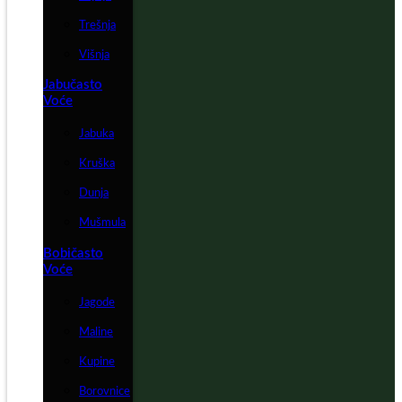
Trešnja
Višnja
Jabučasto
Voće
Jabuka
Kruška
Dunja
Mušmula
Bobičasto
Voće
Jagode
Maline
Kupine
Borovnice