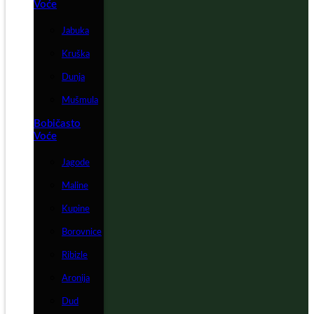
Voće
Jabuka
Kruška
Dunja
Mušmula
Bobičasto
Voće
Jagode
Maline
Kupine
Borovnice
Ribizle
Aronija
Dud