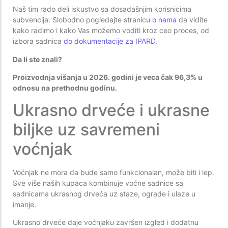
Naš tim rado deli iskustvo sa dosadašnjim korisnicima
subvencija. Slobodno pogledajte stranicu
o nama
da vidite
kako radimo i kako Vas možemo voditi kroz ceo proces, od
izbora sadnica
do dokumentacije za IPARD.
Da li ste znali?
Proizvodnja višanja u 2026. godini je veca čak 96,3% u
odnosu na prethodnu godinu.
Ukrasno drveće i ukrasne
biljke uz savremeni
voćnjak
Voćnjak ne mora da bude samo funkcionalan, može biti i lep.
Sve više naših kupaca kombinuje voćne sadnice sa
sadnicama ukrasnog drveća uz staze, ograde i ulaze u
imanje.
Ukrasno drveće daje voćnjaku završen izgled i dodatnu