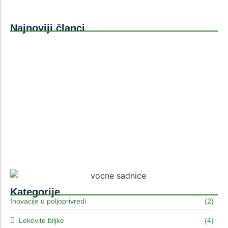
Najnoviji članci
Sadnja borovnica u saksije i priprema kiselog
supstrata – kompletan vodič za uspešan uzgoj
Mini-vinogradi: Uzgoj stone loze na malim prostorima
Prednosti sadnje voća u jesen u odnosu na prolećnu
sadnju
Kategorije
Inovacije u poljoprivredi
(2)
Lekovite biljke
(4)