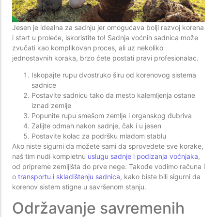
Jesen je idealna za sadnju jer omogućava bolji razvoj korena
i start u proleće, iskoristite to! Sadnja voćnih sadnica može
zvučati kao komplikovan proces, ali uz nekoliko
jednostavnih koraka, brzo ćete postati pravi profesionalac.
Iskopajte rupu dvostruko širu od korenovog sistema
sadnice
Postavite sadnicu tako da mesto kalemljenja ostane
iznad zemlje
Popunite rupu smešom zemlje i organskog đubriva
Zalijte odmah nakon sadnje, čak i u jesen
Postavite kolac za podršku mladom stablu
Ako niste sigurni da možete sami da sprovedete sve korake,
naš tim nudi kompletnu
uslugu sadnje i podizanja voćnjaka
,
od pripreme zemljišta do prve nege. Takođe vodimo računa i
o
transportu i skladištenju sadnica
, kako biste bili sigurni da
korenov sistem stigne u savršenom stanju.
Održavanje savremenih