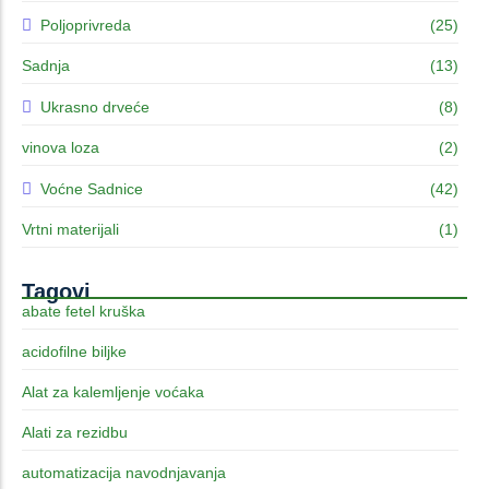
Poljoprivreda
(25)
Sadnja
(13)
Ukrasno drveće
(8)
vinova loza
(2)
Voćne Sadnice
(42)
Vrtni materijali
(1)
Tagovi
abate fetel kruška
acidofilne biljke
Alat za kalemljenje voćaka
Alati za rezidbu
automatizacija navodnjavanja