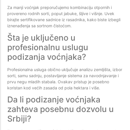
Za manji voćnjak preporučujemo kombinaciju otpornih i
provereno rodnih sorti, poput jabuke, šljive i višnje. Uvek
birajte sertifikovane sadnice iz rasadnika, kako biste izbegli
iznenađenja sa sortnom čistoćom.
Šta je uključeno u
profesionalnu uslugu
podizanja voćnjaka?
Profesionalna usluga obično uključuje analizu zemljišta, izbor
sorti, samu sadnju, postavljanje sistema za navodnjavanje i
prvu negu mladih stabala. Ovakav pristup je posebno
koristan kod većih zasada od pola hektara i više.
Da li podizanje voćnjaka
zahteva posebnu dozvolu u
Srbiji?