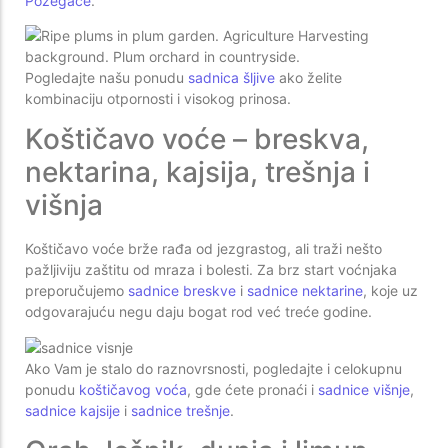
Požegače
.
Pogledajte našu ponudu
sadnica šljive
ako želite
kombinaciju otpornosti i visokog prinosa.
Koštičavo voće – breskva,
nektarina, kajsija, trešnja i
višnja
Koštičavo voće brže rađa od jezgrastog, ali traži nešto
pažljiviju zaštitu od mraza i bolesti. Za brz start voćnjaka
preporučujemo
sadnice breskve
i
sadnice nektarine
, koje uz
odgovarajuću negu daju bogat rod već treće godine.
Ako Vam je stalo do raznovrsnosti, pogledajte i celokupnu
ponudu
koštičavog voća
, gde ćete pronaći i
sadnice višnje
,
sadnice kajsije
i
sadnice trešnje
.