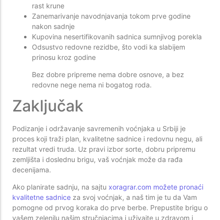
rast krune
Zanemarivanje navodnjavanja tokom prve godine
nakon sadnje
Kupovina nesertifikovanih sadnica sumnjivog porekla
Odsustvo redovne rezidbe, što vodi ka slabijem
prinosu kroz godine
Bez dobre pripreme nema dobre osnove, a bez
redovne nege nema ni bogatog roda.
Zaključak
Podizanje i održavanje savremenih voćnjaka u Srbiji je
proces koji traži plan, kvalitetne sadnice i redovnu negu, ali
rezultat vredi truda. Uz pravi izbor sorte, dobru pripremu
zemljišta i doslednu brigu, vaš voćnjak može da rađa
decenijama.
Ako planirate sadnju, na sajtu
xoragrar.com možete pronaći
kvalitetne sadnice
za svoj voćnjak, a naš tim je tu da Vam
pomogne od prvog koraka do prve berbe. Prepustite brigu o
vašem zelenilu našim stručnjacima i uživajte u zdravom i