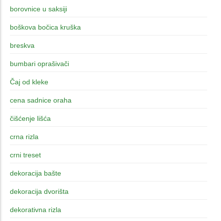
borovnice u saksiji
boškova bočica kruška
breskva
bumbari oprašivači
Čaj od kleke
cena sadnice oraha
čišćenje lišća
crna rizla
crni treset
dekoracija bašte
dekoracija dvorišta
dekorativna rizla