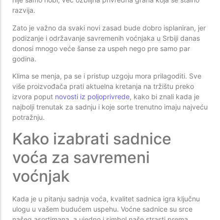
razvija.
Zato je važno da svaki novi zasad bude dobro isplaniran, jer
podizanje i održavanje savremenih voćnjaka u Srbiji danas
donosi mnogo veće šanse za uspeh nego pre samo par
godina.
Klima se menja, pa se i pristup uzgoju mora prilagoditi. Sve
više proizvođača prati aktuelna kretanja na tržištu preko
izvora poput
novosti iz poljoprivrede
, kako bi znali kada je
najbolji trenutak za sadnju i koje sorte trenutno imaju najveću
potražnju.
Kako izabrati sadnice
voća za savremeni
voćnjak
Kada je u pitanju sadnja voća, kvalitet sadnica igra ključnu
ulogu u vašem budućem uspehu. Voćne sadnice su srce
našeg asortimana, a ujedno i simbol naše strasti prema