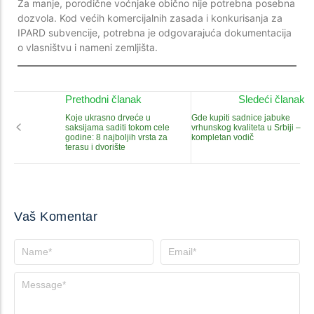
Za manje, porodične voćnjake obično nije potrebna posebna
dozvola. Kod većih komercijalnih zasada i konkurisanja za
IPARD subvencije, potrebna je odgovarajuća dokumentacija
o vlasništvu i nameni zemljišta.
Prethodni članak
Sledeći članak
Koje ukrasno drveće u
Gde kupiti sadnice jabuke
saksijama saditi tokom cele
vrhunskog kvaliteta u Srbiji –
godine: 8 najboljih vrsta za
kompletan vodič
terasu i dvorište
Vaš Komentar