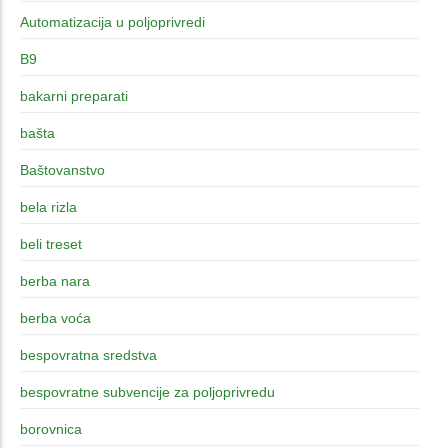
Automatizacija u poljoprivredi
B9
bakarni preparati
bašta
Baštovanstvo
bela rizla
beli treset
berba nara
berba voća
bespovratna sredstva
bespovratne subvencije za poljoprivredu
borovnica