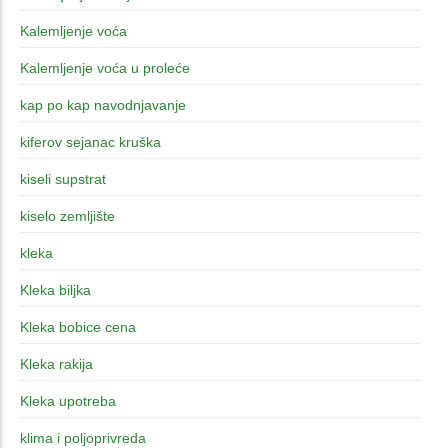
Kalemljenje voća
Kalemljenje voća u proleće
kap po kap navodnjavanje
kiferov sejanac kruška
kiseli supstrat
kiselo zemljište
kleka
Kleka biljka
Kleka bobice cena
Kleka rakija
Kleka upotreba
klima i poljoprivreda