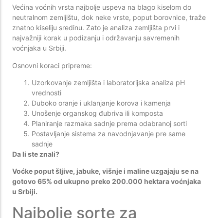
Većina voćnih vrsta najbolje uspeva na blago kiselom do
neutralnom zemljištu, dok neke vrste, poput borovnice, traže
znatno kiseliju sredinu. Zato je analiza zemljišta prvi i
najvažniji korak u podizanju i održavanju savremenih
voćnjaka u Srbiji.
Osnovni koraci pripreme:
Uzorkovanje zemljišta i laboratorijska analiza pH
vrednosti
Duboko oranje i uklanjanje korova i kamenja
Unošenje organskog đubriva ili komposta
Planiranje razmaka sadnje prema odabranoj sorti
Postavljanje sistema za navodnjavanje pre same
sadnje
Da li ste znali?
Voćke poput šljive, jabuke, višnje i maline uzgajaju se na
gotovo 65% od ukupno preko 200.000 hektara voćnjaka
u Srbiji.
Najbolje sorte za