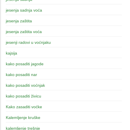
jesenja sadnja voća
jesenja zaštita
jesenja zaštita voća
jesenji radovi u voćnjaku
kajsija
kako posaditi jagode
kako posaditi nar
kako posaditi voćnjak
kako posaditi živicu
Kako zasaditi voćke
Kalemljenje kruške
kalemljenje trešnje