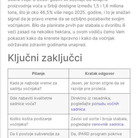
proizvodnja voća u Srbiji dostigne između 1,5 i 1,6 miliona
tona, što je oko 46,5% više nego 2025. godine, i to je snažan
signal da je pravo vreme da se ozbiljno pozabavite svojim
voćnjakom. Bilo da planirate prvih par stabala u dvorištu ili
veći zasad na nekoliko hektara, u ovom vodiču ćemo Vam
pokazati kako da krenete ispravno i kako da voćnjak
održavate zdravim godinama unapred.
Ključni zaključci
Pitanje
Kratak odgovor
Kada je najbolje vreme za
Jesen, jer koren stigne da se
sadnju voćnjaka?
razvije pre proleća.
Gde nabaviti kvalitetne
Direktno iz rasadnika,
sadnice voća?
pogledajte
ponudu voćnih
sadnica
.
Koliko košta podizanje
Zavisi od sorte i broja stabala,
voćnjaka?
pogledajte
cenovnik sadnica
.
Da li postoje subvencije za
Da, IPARD program pokriva