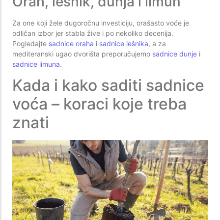
Orah, lešnik, dunja i limun
Za one koji žele dugoročnu investiciju, orašasto voće je
odličan izbor jer stabla žive i po nekoliko decenija.
Pogledajte
sadnice oraha
i
sadnice lešnika
, a za
mediteranski ugao dvorišta preporučujemo
sadnice dunje
i
sadnice limuna
.
Kada i kako saditi sadnice
voća – koraci koje treba
znati