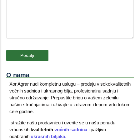
O nama
Xor Agrar nudi kompletnu uslugu – prodaju visokokvalitetnih
voćnih sadnica i ukrasnog bilja, profesionalnu sadnju i
stručno održavanje. Prepustite brigu o vašem zelenilu
našim stručnjacima i uživajte u zdravom i lepom vrtu tokom
cele godine.
Istražite našu prodavnicu i uverite se u našu ponudu
vrhunskih
kvalitetnih
voćnih sadnica
i pažljivo
odabranih
ukrasnih biljaka
.