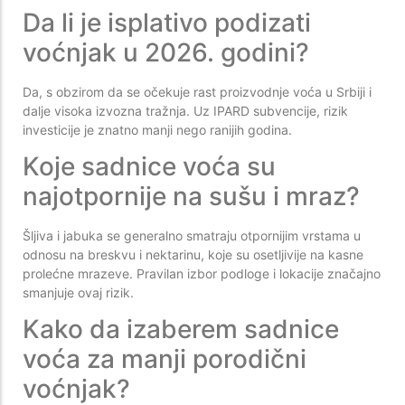
Da li je isplativo podizati
voćnjak u 2026. godini?
Da, s obzirom da se očekuje rast proizvodnje voća u Srbiji i
dalje visoka izvozna tražnja. Uz IPARD subvencije, rizik
investicije je znatno manji nego ranijih godina.
Koje sadnice voća su
najotpornije na sušu i mraz?
Šljiva i jabuka se generalno smatraju otpornijim vrstama u
odnosu na breskvu i nektarinu, koje su osetljivije na kasne
prolećne mrazeve. Pravilan izbor podloge i lokacije značajno
smanjuje ovaj rizik.
Kako da izaberem sadnice
voća za manji porodični
voćnjak?