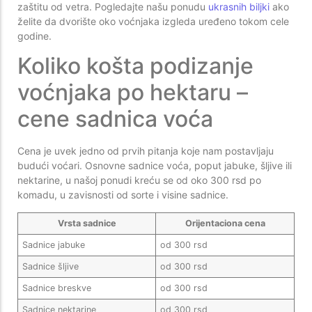
zaštitu od vetra. Pogledajte našu ponudu
ukrasnih biljki
ako
želite da dvorište oko voćnjaka izgleda uređeno tokom cele
godine.
Koliko košta podizanje
voćnjaka po hektaru –
cene sadnica voća
Cena je uvek jedno od prvih pitanja koje nam postavljaju
budući voćari. Osnovne sadnice voća, poput jabuke, šljive ili
nektarine, u našoj ponudi kreću se od oko 300 rsd po
komadu, u zavisnosti od sorte i visine sadnice.
Vrsta sadnice
Orijentaciona cena
Sadnice jabuke
od 300 rsd
Sadnice šljive
od 300 rsd
Sadnice breskve
od 300 rsd
Sadnice nektarine
od 300 rsd