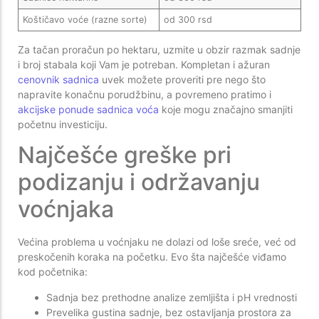
Koštičavo voće (razne sorte)
od 300 rsd
Za tačan proračun po hektaru, uzmite u obzir razmak sadnje
i broj stabala koji Vam je potreban. Kompletan i ažuran
cenovnik sadnica
uvek možete proveriti pre nego što
napravite konačnu porudžbinu, a povremeno pratimo i
akcijske ponude sadnica voća
koje mogu značajno smanjiti
početnu investiciju.
Najčešće greške pri
podizanju i održavanju
voćnjaka
Većina problema u voćnjaku ne dolazi od loše sreće, već od
preskočenih koraka na početku. Evo šta najčešće viđamo
kod početnika:
Sadnja bez prethodne analize zemljišta i pH vrednosti
Prevelika gustina sadnje, bez ostavljanja prostora za