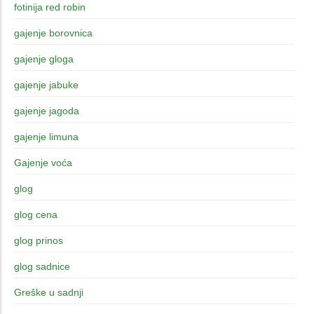
fotinija red robin
gajenje borovnica
gajenje gloga
gajenje jabuke
gajenje jagoda
gajenje limuna
Gajenje voća
glog
glog cena
glog prinos
glog sadnice
Greške u sadnji