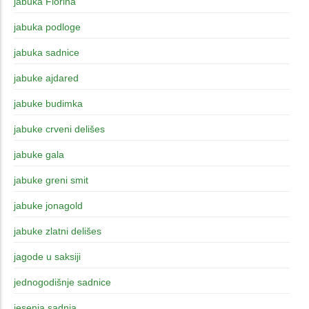
jabuka Florina
jabuka podloge
jabuka sadnice
jabuke ajdared
jabuke budimka
jabuke crveni delišes
jabuke gala
jabuke greni smit
jabuke jonagold
jabuke zlatni delišes
jagode u saksiji
jednogodišnje sadnice
jesenja sadnja