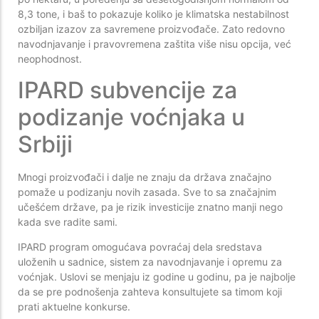
8,3 tone, i baš to pokazuje koliko je klimatska nestabilnost
ozbiljan izazov za savremene proizvođače. Zato redovno
navodnjavanje i pravovremena zaštita više nisu opcija, već
neophodnost.
IPARD subvencije za
podizanje voćnjaka u
Srbiji
Mnogi proizvođači i dalje ne znaju da država značajno
pomaže u podizanju novih zasada. Sve to sa značajnim
učešćem države, pa je rizik investicije znatno manji nego
kada sve radite sami.
IPARD program omogućava povraćaj dela sredstava
uloženih u sadnice, sistem za navodnjavanje i opremu za
voćnjak. Uslovi se menjaju iz godine u godinu, pa je najbolje
da se pre podnošenja zahteva konsultujete sa timom koji
prati aktuelne konkurse.