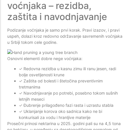
voćnjaka – rezidba,
zaštita i navodnjavanje
Podizanje voćnjaka je samo prvi korak. Pravi izazov, i pravi
uspeh, dolazi kroz redovno održavanje savremenih voćnjaka
u Srbiji tokom cele godine.
Osnovni elementi dobre nege voćnjaka:
✓ Redovna rezidba u kasnu zimu ili ranu jesen, radi
bolje osvetljenosti krune
✓ Zaštita od bolesti i štetočina preventivnim
tretmanima
✓ Navodnjavanje po potrebi, posebno tokom sušnih
letnjih meseci
✓ Đubrenje prilagođeno fazi rasta i uzrastu stabla
✓ Uklanjanje korova oko sadnica kako ne bi
konkurisali za vodu i hranljive materije
Prosečni prinosi nektarina u 2025. godini pali su na 4,5 tona
po hektaru, u poređenju sa desetogodišnjom normalom od