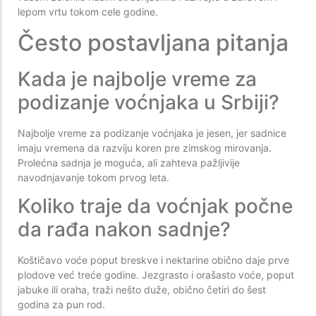
lepom vrtu tokom cele godine.
Često postavljana pitanja
Kada je najbolje vreme za
podizanje voćnjaka u Srbiji?
Najbolje vreme za podizanje voćnjaka je jesen, jer sadnice
imaju vremena da razviju koren pre zimskog mirovanja.
Prolećna sadnja je moguća, ali zahteva pažljivije
navodnjavanje tokom prvog leta.
Koliko traje da voćnjak počne
da rađa nakon sadnje?
Koštičavo voće poput breskve i nektarine obično daje prve
plodove već treće godine. Jezgrasto i orašasto voće, poput
jabuke ili oraha, traži nešto duže, obično četiri do šest
godina za pun rod.