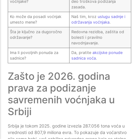
voćnjake?
deo troškova podizanja
zasada.
Ko može da posadi voćnjak
Naš tim, kroz
uslugu sadnje i
umesto mene?
održavanja voćnjaka
.
Šta je ključno za dugoročno
Redovna rezidba, zaštita od
održavanje?
bolesti i pravilno
navodnjavanje.
Ima li povoljnih ponuda za
Da, pratite
akcijske ponude
sadnice?
sadnica voća
.
Zašto je 2026. godina
prava za podizanje
savremenih voćnjaka u
Srbiji
Srbija je tokom 2025. godine izvezla 287.056 tona voća u
vrednosti od 807,9 miliona evra. To pokazuje da voćarstvo
nije samo hobi, već ozbiljna privredna grana koja se stalno