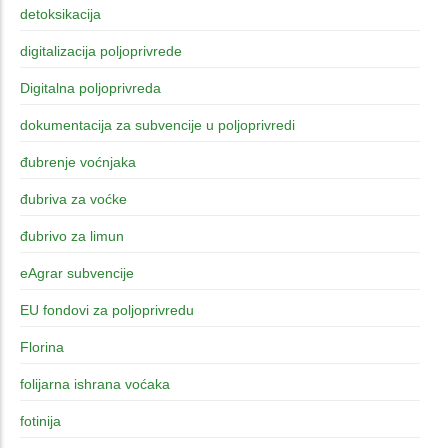
detoksikacija
digitalizacija poljoprivrede
Digitalna poljoprivreda
dokumentacija za subvencije u poljoprivredi
đubrenje voćnjaka
đubriva za voćke
đubrivo za limun
eAgrar subvencije
EU fondovi za poljoprivredu
Florina
folijarna ishrana voćaka
fotinija