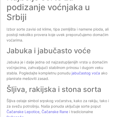
podizanje voćnjaka u
Srbiji
Izbor sorte zavisi od klime, tipa zemljišta i namene ploda, ali
postoji nekoliko provera koje uvek preporučujemo domaćim
voćarima.
Jabuka i jabučasto voće
Jabuka je i dalje jedna od najzastupljenijih vrsta u domaćim
voćnjacima, zahvaljujući stabilnom prinosu i dugom veku
stabla. Pogledajte kompletnu ponudu
jabučastog voća
ako
planirate mešoviti zasad.
Šljiva, rakijska i stona sorta
Šljiva ostaje simbol srpskog voćarstva, kako za rakiju, tako i
za svežu potrošnju. Naša ponuda uključuje sorte poput
Čačanske Lepotice
,
Čačanske Rane
i tradicionalne