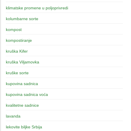
klimatske promene u poljoprivredi
kolumbarne sorte
kompost
kompostiranje
kruška Kifer
kruška Viljamovka
kruške sorte
kupovina sadnica
kupovina sadnica voća
kvalitetne sadnice
lavanda
lekovite biljke Srbija