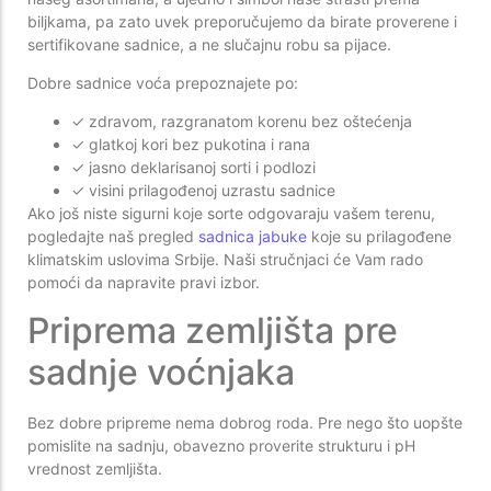
biljkama, pa zato uvek preporučujemo da birate proverene i
sertifikovane sadnice, a ne slučajnu robu sa pijace.
Dobre sadnice voća prepoznajete po:
✓ zdravom, razgranatom korenu bez oštećenja
✓ glatkoj kori bez pukotina i rana
✓ jasno deklarisanoj sorti i podlozi
✓ visini prilagođenoj uzrastu sadnice
Ako još niste sigurni koje sorte odgovaraju vašem terenu,
pogledajte naš pregled
sadnica jabuke
koje su prilagođene
klimatskim uslovima Srbije. Naši stručnjaci će Vam rado
pomoći da napravite pravi izbor.
Priprema zemljišta pre
sadnje voćnjaka
Bez dobre pripreme nema dobrog roda. Pre nego što uopšte
pomislite na sadnju, obavezno proverite strukturu i pH
vrednost zemljišta.