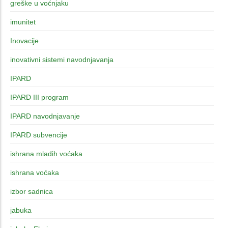
greške u voćnjaku
imunitet
Inovacije
inovativni sistemi navodnjavanja
IPARD
IPARD III program
IPARD navodnjavanje
IPARD subvencije
ishrana mladih voćaka
ishrana voćaka
izbor sadnica
jabuka