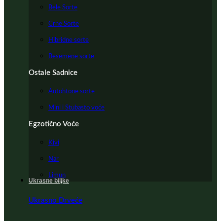
Bele Sorte
Crne Sorte
Hibridne sorte
Besemene sorte
Ostale Sadnice
Autohtone sorte
Mini i Stubasto voće
Egzotično Voće
Kivi
Nar
Limun
Ukrasne biljke
Ukrasno Drveće