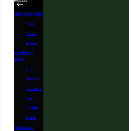
Jezgrasto Voće
Orah
Lešnik
Badem
Koštičavo
Voće
Šljiva
Breskva
Nektarina
Kajsija
Trešnja
Višnja
Jabučasto