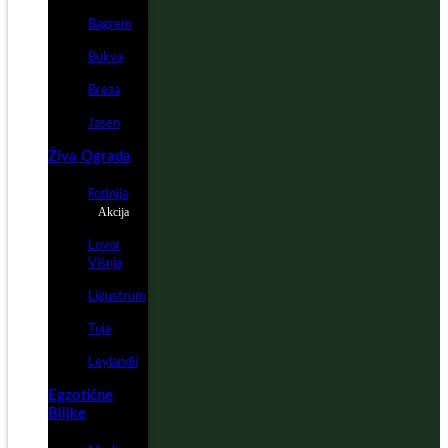
Bagrem
Bukva
Breza
Jasen
Živa Ograda
Fotinija
Akcija
Lovor
Višnja
Ligustrum
Tuja
Leylandii
Egzotične
Biljke