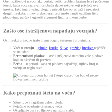
Ose i stršljenovi u voćnjaku postaju veliki problem krajem leta i početkom
jeseni, kada voće sazreva i oslobađa slatke sokove koji privlače ove
insekte. Iako imaju važnu ulogu u prirodi kao oprašivači i predatori
drugih insekata, njihov prekomeran broj može naneti ozbiljnu štetu
plodovima, pa čak i ugroziti sigurnost ljudi prilikom berbe.
Zašto ose i stršljenovi napadaju voćnjak?
Ovi insekti prirodno traže hranu bogatu šećerom i proteinima.
Voće u zrenju
–
jabuke
,
kruške
,
šljive
,
grožđe
i
breskve
najčešće
su na udaru.
Fermentisani plodovi
– ose i stršljenovi naročito vole plodove
koji su oštećeni ili prezreli.
Berba
– u periodu kada su plodovi najsočniji, njihov broj u
voćnjaku naglo raste.
Kako prepoznati štetu na voću?
Sitne rupe i nagriženi delovi ploda.
Pojačano opadanje oštećenog voća.
Okupljanje osa i stršljenova na istom stablu.