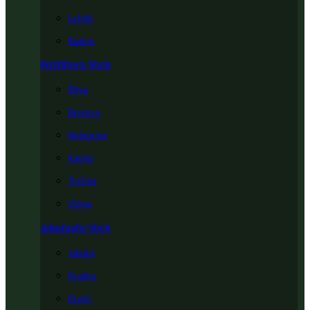
Lešnik
Badem
Koštičavo Voće
Šljiva
Breskva
Nektarina
Kajsija
Trešnja
Višnja
Jabučasto Voće
Jabuka
Kruška
Dunja