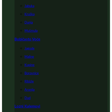
Jabuka
Kruška
Dunja
Mušmula
Bobičasto Voće
Jagode
Maline
Kupine
Borovnice
Ribizle
Aronija
Dud
Lozni Kalemovi