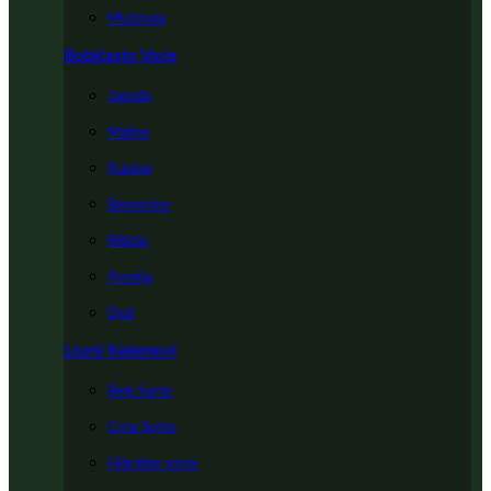
Mušmula
Bobičasto Voće
Jagode
Maline
Kupine
Borovnice
Ribizle
Aronija
Dud
Lozni Kalemovi
Bele Sorte
Crne Sorte
Hibridne sorte