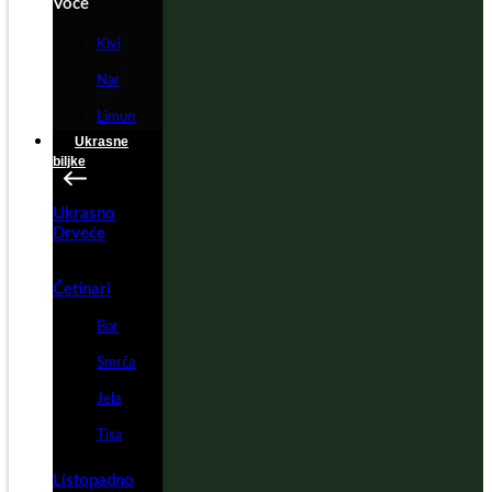
Voće
Kivi
Nar
Limun
Ukrasne
biljke
Ukrasno
Drveće
Četinari
Bor
Smrča
Jela
Tisa
Listopadno