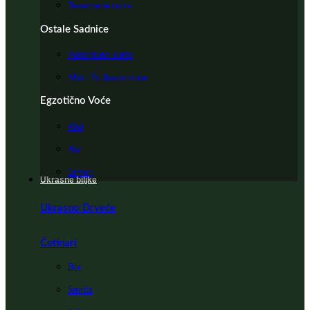
Besemene sorte
Ostale Sadnice
Autohtone sorte
Mini i Stubasto voće
Egzotično Voće
Kivi
Nar
Limun
Ukrasne biljke
Ukrasno Drveće
Četinari
Bor
Smrča