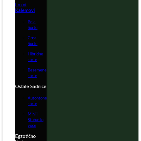
Lozni
Kalemovi
Bele
Sorte
Crne
Sorte
Hibridne
sorte
Besemene
sorte
Ostale Sadnice
Autohtone
sorte
Mini i
Stubasto
voće
Egzotično