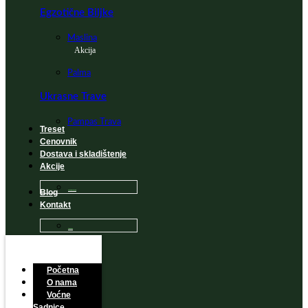
Egzotične Biljke
Maslina
Akcija
Palma
Ukrasne Trave
Pampas Trava
Treset
Cenovnik
Dostava i skladištenje
Akcije
Blog
Sadnice na popustu
Kontakt
Česta Pitanja
Početna
O nama
Voćne
Sadnice