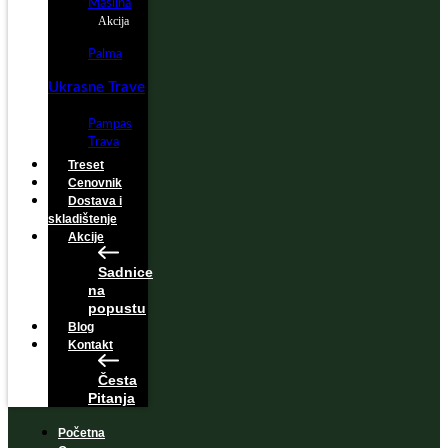
Maslina
Akcija
Palma
Ukrasne Trave
Pampas
Trava
Treset
Cenovnik
Dostava i
skladištenje
Akcije
Sadnice
na
popustu
Blog
Kontakt
Česta
Pitanja
Početna