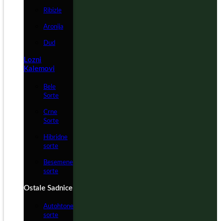
Ribizle
Aronija
Dud
Lozni
Kalemovi
Bele
Sorte
Crne
Sorte
Hibridne
sorte
Besemene
sorte
Ostale Sadnice
Autohtone
sorte