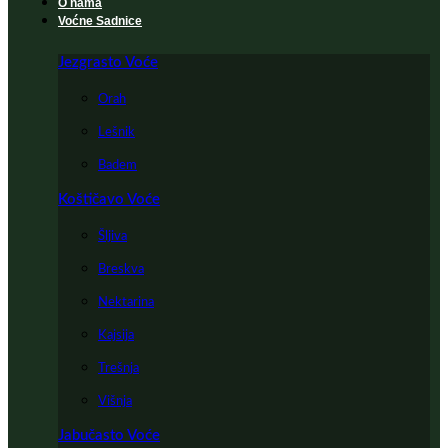
O nama
Voćne Sadnice
Jezgrasto Voće
Orah
Lešnik
Badem
Koštičavo Voće
Šljiva
Breskva
Nektarina
Kajsija
Trešnja
Višnja
Jabučasto Voće