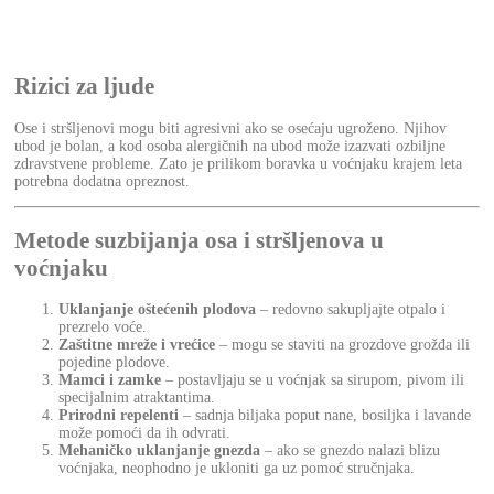
Rizici za ljude
Ose i stršljenovi mogu biti agresivni ako se osećaju ugroženo. Njihov
ubod je bolan, a kod osoba alergičnih na ubod može izazvati ozbiljne
zdravstvene probleme. Zato je prilikom boravka u voćnjaku krajem leta
potrebna dodatna opreznost.
Metode suzbijanja osa i stršljenova u
voćnjaku
Uklanjanje oštećenih plodova
– redovno sakupljajte otpalo i
prezrelo voće.
Zaštitne mreže i vrećice
– mogu se staviti na grozdove grožđa ili
pojedine plodove.
Mamci i zamke
– postavljaju se u voćnjak sa sirupom, pivom ili
specijalnim atraktantima.
Prirodni repelenti
– sadnja biljaka poput nane, bosiljka i lavande
može pomoći da ih odvrati.
Mehaničko uklanjanje gnezda
– ako se gnezdo nalazi blizu
voćnjaka, neophodno je ukloniti ga uz pomoć stručnjaka.