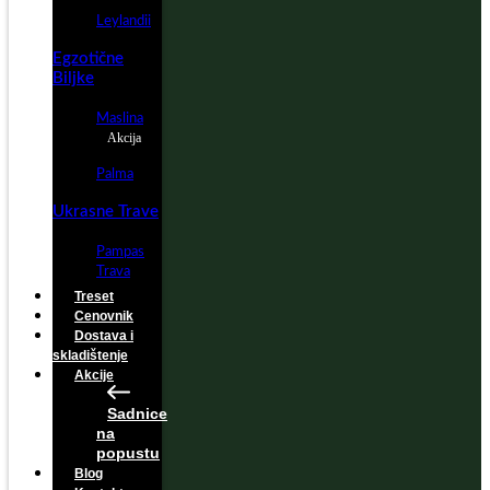
Leylandii
Egzotične
Biljke
Maslina
Akcija
Palma
Ukrasne Trave
Pampas
Trava
Treset
Cenovnik
Dostava i
skladištenje
Akcije
Sadnice
na
popustu
Blog