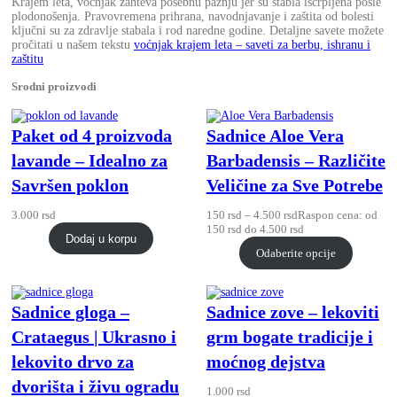
Krajem leta, voćnjak zahteva posebnu pažnju jer su stabla iscrpljena posle
plodonošenja. Pravovremena prihrana, navodnjavanje i zaštita od bolesti
ključni su za zdravlje stabala i rod naredne godine. Detaljne savete možete
pročitati u našem tekstu
voćnjak krajem leta – saveti za berbu, ishranu i
zaštitu
Srodni proizvodi
Paket od 4 proizvoda
Sadnice Aloe Vera
lavande – Idealno za
Barbadensis – Različite
Savršen poklon
Veličine za Sve Potrebe
3.000
rsd
150
rsd
–
4.500
rsd
Raspon cena: od
150 rsd do 4.500 rsd
Dodaj u korpu
Odaberite opcije
Sadnice gloga –
Sadnice zove – lekoviti
Crataegus | Ukrasno i
grm bogate tradicije i
lekovito drvo za
moćnog dejstva
dvorišta i živu ogradu
1.000
rsd