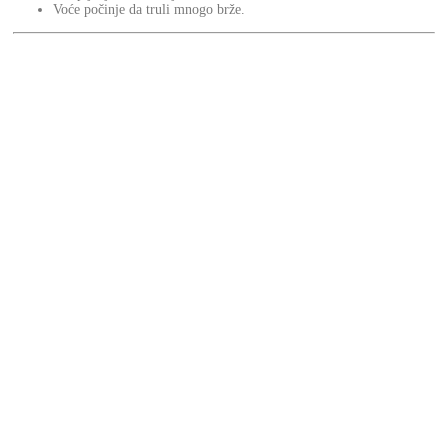
Voće počinje da truli mnogo brže.