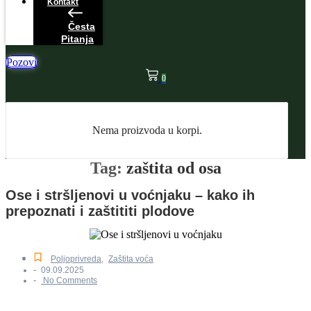
Kontakt
Česta
Pitanja
Pozovi
0
Nema proizvoda u korpi.
Tag:
zaštita od osa
Ose i stršljenovi u voćnjaku – kako ih
prepoznati i zaštititi plodove
Poljoprivreda
,
Zaštita voća
-
09.09.2025
-
No Comments