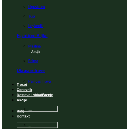
Ligustrum
Tuja
Leylandii
Egzotične Biljke
Maslina
Akcija
Palma
Ukrasne Trave
Pampas Trava
Treset
Cenovnik
Dostava i skladištenje
Akcije
Blog
Sadnice na popustu
Kontakt
Česta Pitanja