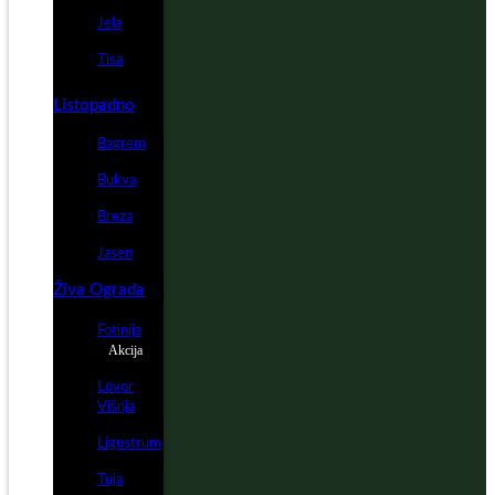
Jela
Tisa
Listopadno
Bagrem
Bukva
Breza
Jasen
Živa Ograda
Fotinija
Akcija
Lovor
Višnja
Ligustrum
Tuja