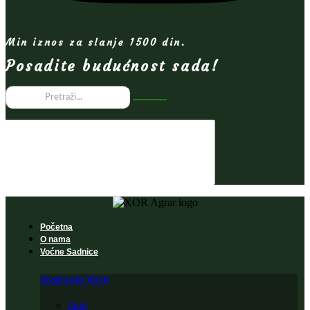
Min iznos za slanje 1500 din.
Posadite budućnost sada!
Početna
O nama
Voćne Sadnice
Jezgrasto Voće
Orah