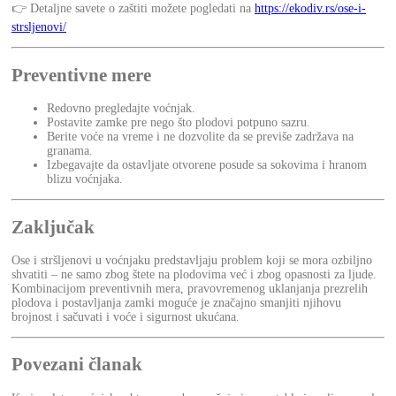
👉 Detaljne savete o zaštiti možete pogledati na
https://ekodiv.rs/ose-i-
strsljenovi/
Preventivne mere
Redovno pregledajte voćnjak.
Postavite zamke pre nego što plodovi potpuno sazru.
Berite voće na vreme i ne dozvolite da se previše zadržava na
granama.
Izbegavajte da ostavljate otvorene posude sa sokovima i hranom
blizu voćnjaka.
Zaključak
Ose i stršljenovi u voćnjaku predstavljaju problem koji se mora ozbiljno
shvatiti – ne samo zbog štete na plodovima već i zbog opasnosti za ljude.
Kombinacijom preventivnih mera, pravovremenog uklanjanja prezrelih
plodova i postavljanja zamki moguće je značajno smanjiti njihovu
brojnost i sačuvati i voće i sigurnost ukućana.
Povezani članak