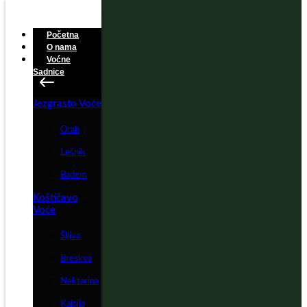
Početna
O nama
Voćne
Sadnice
Jezgrasto Voće
Orah
Lešnik
Badem
Koštičavo
Voće
Šljiva
Breskva
Nektarina
Kajsija