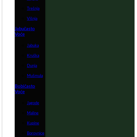
Trešnja
Višnja
Jabučasto
Voće
Jabuka
Kruška
Dunja
Mušmula
Bobičasto
Voće
Jagode
Maline
Kupine
Borovnice