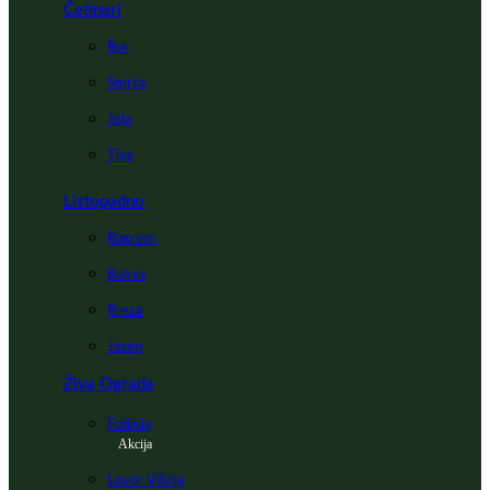
Četinari
Bor
Smrča
Jela
Tisa
Listopadno
Bagrem
Bukva
Breza
Jasen
Živa Ograda
Fotinija
Akcija
Lovor Višnja