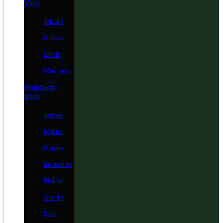
Voće
Jabuka
Kruška
Dunja
Mušmula
Bobičasto
Voće
Jagode
Maline
Kupine
Borovnice
Ribizle
Aronija
Dud