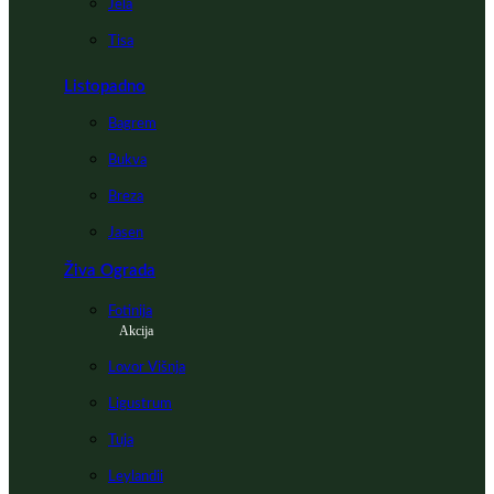
Jela
Tisa
Listopadno
Bagrem
Bukva
Breza
Jasen
Živa Ograda
Fotinija
Akcija
Lovor Višnja
Ligustrum
Tuja
Leylandii