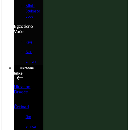
Mini i
Stubasto
voće
Egzotično
Voće
Kivi
Nar
Limun
Ukrasne
biljke
Ukrasno
Drveće
Četinari
Bor
Smrča